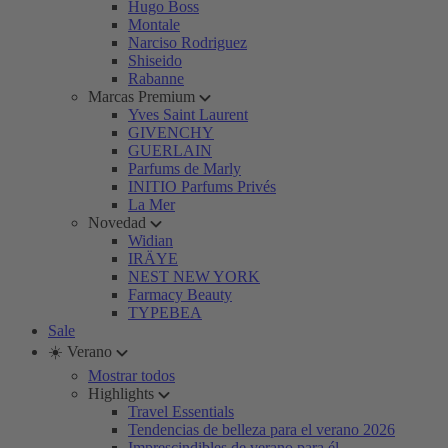
Hugo Boss
Montale
Narciso Rodriguez
Shiseido
Rabanne
Marcas Premium
Yves Saint Laurent
GIVENCHY
GUERLAIN
Parfums de Marly
INITIO Parfums Privés
La Mer
Novedad
Widian
IRÄYE
NEST NEW YORK
Farmacy Beauty
TYPEBEA
Sale
☀️ Verano
Mostrar todos
Highlights
Travel Essentials
Tendencias de belleza para el verano 2026
Imprescindibles de verano para él