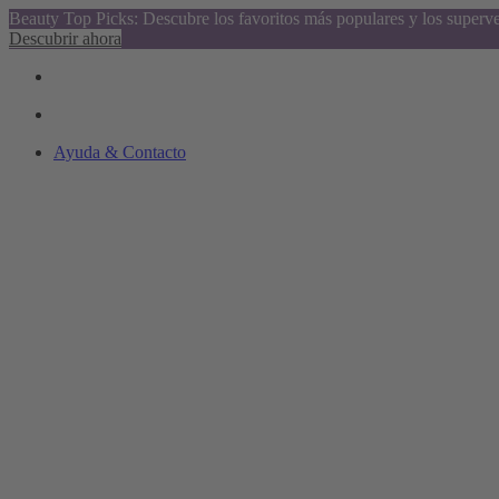
Beauty Top Picks: Descubre los favoritos más populares y los superv
Descubrir ahora
Ayuda & Contacto