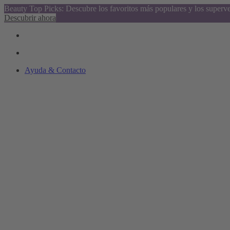
Beauty Top Picks: Descubre los favoritos más populares y los superv
Descubrir ahora
Ayuda & Contacto