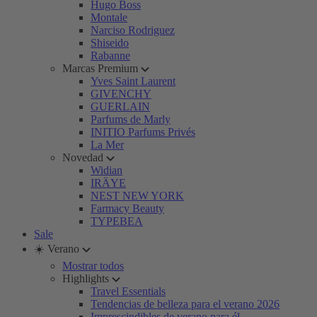
Hugo Boss
Montale
Narciso Rodriguez
Shiseido
Rabanne
Marcas Premium
Yves Saint Laurent
GIVENCHY
GUERLAIN
Parfums de Marly
INITIO Parfums Privés
La Mer
Novedad
Widian
IRÄYE
NEST NEW YORK
Farmacy Beauty
TYPEBEA
Sale
☀️ Verano
Mostrar todos
Highlights
Travel Essentials
Tendencias de belleza para el verano 2026
Imprescindibles de verano para él