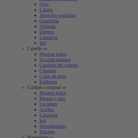
Ojos
Labios
Atención nocturna
Guardería
Afeitado
Dientes
Limpieza
Sol
Cabello
Mostrar todos
Acondicionador
Cuidado del cabello
Champú
Color de pelo
Estilismo
Cuidado corporal
Mostrar todos
Manos y pies
Lociones
Aceites
Limpieza
Sol
Desodorantes
Jabones
Maquillaje