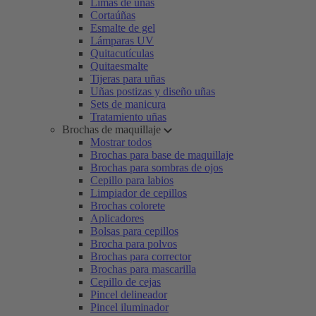
Limas de uñas
Cortaúñas
Esmalte de gel
Lámparas UV
Quitacutículas
Quitaesmalte
Tijeras para uñas
Uñas postizas y diseño uñas
Sets de manicura
Tratamiento uñas
Brochas de maquillaje
Mostrar todos
Brochas para base de maquillaje
Brochas para sombras de ojos
Cepillo para labios
Limpiador de cepillos
Brochas colorete
Aplicadores
Bolsas para cepillos
Brocha para polvos
Brochas para corrector
Brochas para mascarilla
Cepillo de cejas
Pincel delineador
Pincel iluminador