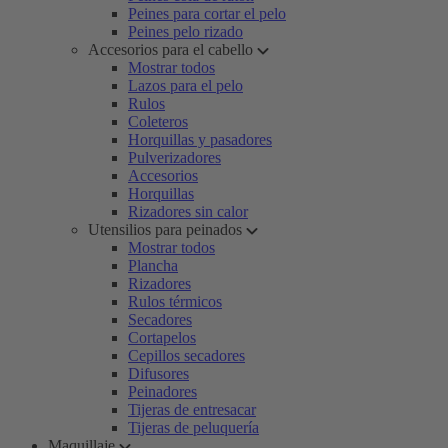
Peines para cortar el pelo
Peines pelo rizado
Accesorios para el cabello
Mostrar todos
Lazos para el pelo
Rulos
Coleteros
Horquillas y pasadores
Pulverizadores
Accesorios
Horquillas
Rizadores sin calor
Utensilios para peinados
Mostrar todos
Plancha
Rizadores
Rulos térmicos
Secadores
Cortapelos
Cepillos secadores
Difusores
Peinadores
Tijeras de entresacar
Tijeras de peluquería
Maquillaje