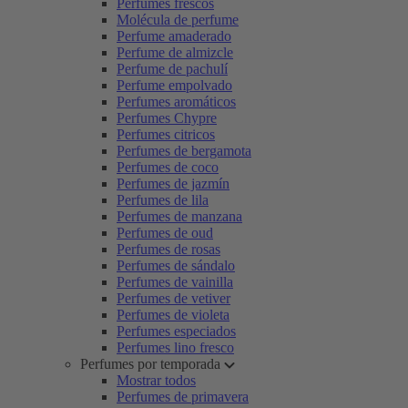
Perfumes frescos
Molécula de perfume
Perfume amaderado
Perfume de almizcle
Perfume de pachulí
Perfume empolvado
Perfumes aromáticos
Perfumes Chypre
Perfumes citricos
Perfumes de bergamota
Perfumes de coco
Perfumes de jazmín
Perfumes de lila
Perfumes de manzana
Perfumes de oud
Perfumes de rosas
Perfumes de sándalo
Perfumes de vainilla
Perfumes de vetiver
Perfumes de violeta
Perfumes especiados
Perfumes lino fresco
Perfumes por temporada
Mostrar todos
Perfumes de primavera