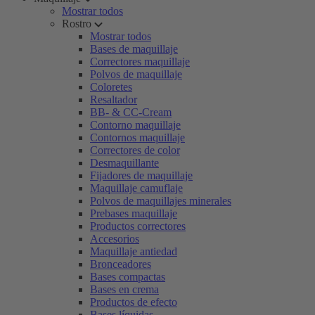
Mostrar todos
Rostro
Mostrar todos
Bases de maquillaje
Correctores maquillaje
Polvos de maquillaje
Coloretes
Resaltador
BB- & CC-Cream
Contorno maquillaje
Contornos maquillaje
Correctores de color
Desmaquillante
Fijadores de maquillaje
Maquillaje camuflaje
Polvos de maquillajes minerales
Prebases maquillaje
Productos correctores
Accesorios
Maquillaje antiedad
Bronceadores
Bases compactas
Bases en crema
Productos de efecto
Bases líquidas