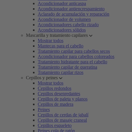
Acondicionador anticaspa
Acondicionador antiencrespamiento
Aclarado de acumulación y reparación
Acondicionador de volumen
Acondicionadores cabello rizado
Acondicionadores sólidos
Mascarilla y tratamiento capilares
Mostrar todos
Mantecas para el cabello
Tratamiento capilar para cabellos secos
Acondicionador para cabellos coloreados
Tratamiento hidratante para el cabello
Tratamiento capilar de queratina
Tratamiento capilar rizos
Cepillos y peines
Mostrar todos
Cepillos redondos
Cepillos desenredantes
Cepillos de paleta y planos
Cepillos de madera
Peines
Cepillos de cerdas de jabalí
Cepillos de masaje craneal
Cepillos esqueleto
Peines cola de ratón