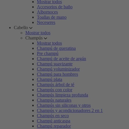
Mostrar todos
Accesorios de baño
Albornoces
Toallas de mano
Neceseres
Cabello
Mostrar todos
Champús
Mostrar todos
Champú de queratina
Pre champú
Champú de aceite de argán
Champú suavizante
Champú voluminizador
Champú para hombres
Champú plata
Champús árbol de té
Champús con color
Champús limpieza profunda
Champús naturales
Champús sin siliconas y otros
Champús y acondicionadores 2 en 1
Champús en seco
Champú anticaspa
Champú reparador