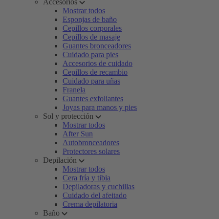
Accesorios
Mostrar todos
Esponjas de baño
Cepillos corporales
Cepillos de masaje
Guantes bronceadores
Cuidado para pies
Accesorios de cuidado
Cepillos de recambio
Cuidado para uñas
Franela
Guantes exfoliantes
Joyas para manos y pies
Sol y protección
Mostrar todos
After Sun
Autobronceadores
Protectores solares
Depilación
Mostrar todos
Cera fría y tibia
Depiladoras y cuchillas
Cuidado del afeitado
Crema depilatoria
Baño