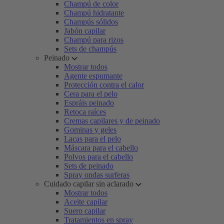
Champú de color
Champú hidratante
Champús sólidos
Jabón capilar
Champú para rizos
Sets de champús
Peinado
Mostrar todos
Agente espumante
Protección contra el calor
Cera para el pelo
Espráis peinado
Retoca raíces
Cremas capilares y de peinado
Gominas y geles
Lacas para el pelo
Máscara para el cabello
Polvos para el cabello
Sets de peinado
Spray ondas surferas
Cuidado capilar sin aclarado
Mostrar todos
Aceite capilar
Suero capilar
Tratamientos en spray