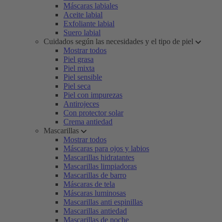
Máscaras labiales
Aceite labial
Exfoliante labial
Suero labial
Cuidados según las necesidades y el tipo de piel
Mostrar todos
Piel grasa
Piel mixta
Piel sensible
Piel seca
Piel con impurezas
Antirojeces
Con protector solar
Crema antiedad
Mascarillas
Mostrar todos
Máscaras para ojos y labios
Mascarillas hidratantes
Mascarillas limpiadoras
Mascarillas de barro
Máscaras de tela
Máscaras luminosas
Mascarillas anti espinillas
Mascarillas antiedad
Mascarillas de noche