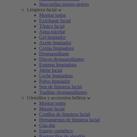
Mascarillas puntos negros
Limpieza facial
Mostrar todos
Exfoliante facial
Tónico facial
Agua micelar
Gel limpiador
Aceite limpiador
Crema limpiadora
Desmaquillante
Discos desmaquillantes
Espuma limpiadora
Jabón facial
Leche limpiadora
Polvo limpiador
Sets de limpieza facial
Toallitas desmaquillantes
Utensilios y accesorios belleza
Mostrar todos
Masaje facial
Cepillos de limpieza facial
Herramientas de limpieza facial
Gua sha
Espejo cosmético
Bastoncillos de algodón