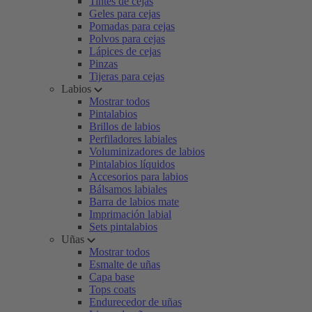
Tintes de cejas
Geles para cejas
Pomadas para cejas
Polvos para cejas
Lápices de cejas
Pinzas
Tijeras para cejas
Labios
Mostrar todos
Pintalabios
Brillos de labios
Perfiladores labiales
Voluminizadores de labios
Pintalabios líquidos
Accesorios para labios
Bálsamos labiales
Barra de labios mate
Imprimación labial
Sets pintalabios
Uñas
Mostrar todos
Esmalte de uñas
Capa base
Tops coats
Endurecedor de uñas