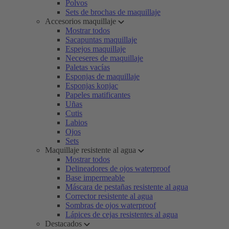
Polvos
Sets de brochas de maquillaje
Accesorios maquillaje
Mostrar todos
Sacapuntas maquillaje
Espejos maquillaje
Neceseres de maquillaje
Paletas vacías
Esponjas de maquillaje
Esponjas konjac
Papeles matificantes
Uñas
Cutis
Labios
Ojos
Sets
Maquillaje resistente al agua
Mostrar todos
Delineadores de ojos waterproof
Base impermeable
Máscara de pestañas resistente al agua
Corrector resistente al agua
Sombras de ojos waterproof
Lápices de cejas resistentes al agua
Destacados