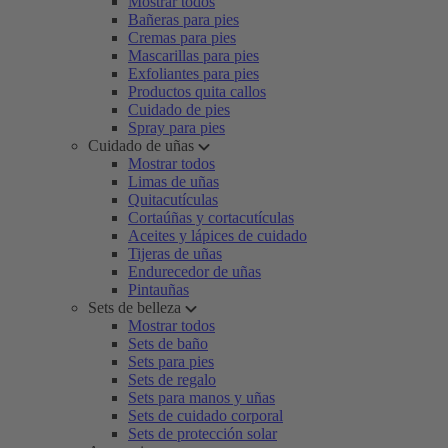
Mostrar todos
Bañeras para pies
Cremas para pies
Mascarillas para pies
Exfoliantes para pies
Productos quita callos
Cuidado de pies
Spray para pies
Cuidado de uñas
Mostrar todos
Limas de uñas
Quitacutículas
Cortaúñas y cortacutículas
Aceites y lápices de cuidado
Tijeras de uñas
Endurecedor de uñas
Pintauñas
Sets de belleza
Mostrar todos
Sets de baño
Sets para pies
Sets de regalo
Sets para manos y uñas
Sets de cuidado corporal
Sets de protección solar