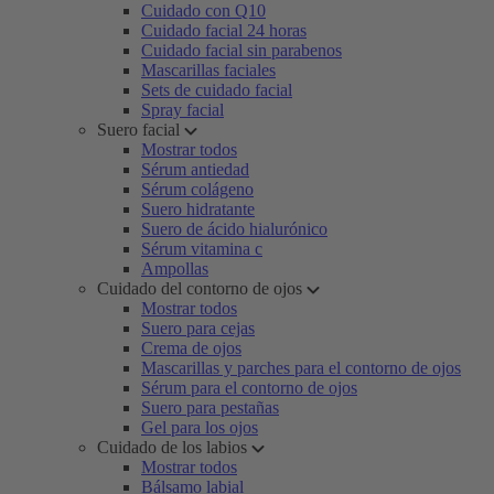
Cuidado con Q10
Cuidado facial 24 horas
Cuidado facial sin parabenos
Mascarillas faciales
Sets de cuidado facial
Spray facial
Suero facial
Mostrar todos
Sérum antiedad
Sérum colágeno
Suero hidratante
Suero de ácido hialurónico
Sérum vitamina c
Ampollas
Cuidado del contorno de ojos
Mostrar todos
Suero para cejas
Crema de ojos
Mascarillas y parches para el contorno de ojos
Sérum para el contorno de ojos
Suero para pestañas
Gel para los ojos
Cuidado de los labios
Mostrar todos
Bálsamo labial