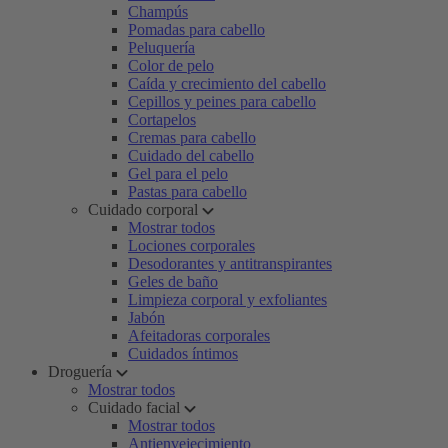
Champús
Pomadas para cabello
Peluquería
Color de pelo
Caída y crecimiento del cabello
Cepillos y peines para cabello
Cortapelos
Cremas para cabello
Cuidado del cabello
Gel para el pelo
Pastas para cabello
Cuidado corporal
Mostrar todos
Lociones corporales
Desodorantes y antitranspirantes
Geles de baño
Limpieza corporal y exfoliantes
Jabón
Afeitadoras corporales
Cuidados íntimos
Droguería
Mostrar todos
Cuidado facial
Mostrar todos
Antienvejecimiento