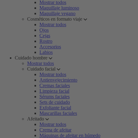
Mostrar todos
Maquillaje luminoso
Maquillaje vegano
Cosméticos en formato viaje
Mostrar todos
Ojos
Cejas
Rostro
Accesorios
Labios
Cuidado hombre
Mostrar todos
Cuidado facial
Mostrar todos
Antienvejecimiento
Cremas faciales
Limpieza facial
Sérums faciales
Sets de cuidado
Exfoliante facial
Mascarillas faciales
Afeitado
Mostrar todos
Crema de afeitar
Máquinas de afeitar en húmedo