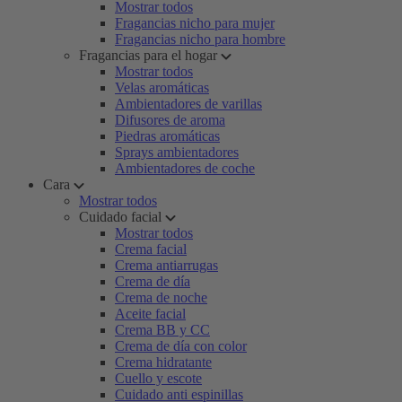
Mostrar todos
Fragancias nicho para mujer
Fragancias nicho para hombre
Fragancias para el hogar
Mostrar todos
Velas aromáticas
Ambientadores de varillas
Difusores de aroma
Piedras aromáticas
Sprays ambientadores
Ambientadores de coche
Cara
Mostrar todos
Cuidado facial
Mostrar todos
Crema facial
Crema antiarrugas
Crema de día
Crema de noche
Aceite facial
Crema BB y CC
Crema de día con color
Crema hidratante
Cuello y escote
Cuidado anti espinillas