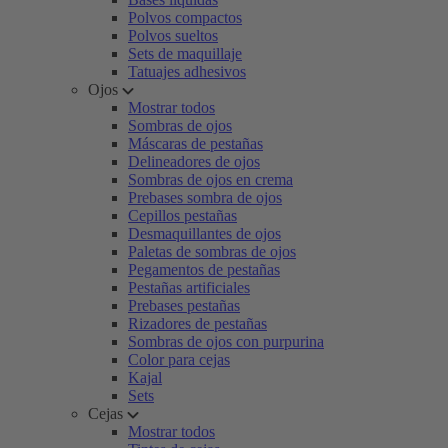
Polvos compactos
Polvos sueltos
Sets de maquillaje
Tatuajes adhesivos
Ojos
Mostrar todos
Sombras de ojos
Máscaras de pestañas
Delineadores de ojos
Sombras de ojos en crema
Prebases sombra de ojos
Cepillos pestañas
Desmaquillantes de ojos
Paletas de sombras de ojos
Pegamentos de pestañas
Pestañas artificiales
Prebases pestañas
Rizadores de pestañas
Sombras de ojos con purpurina
Color para cejas
Kajal
Sets
Cejas
Mostrar todos