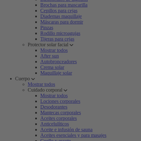
Brochas para mascarilla
Cepillos para cejas
Diademas maquillaje
Máscaras para dormir
Pinzas
Rodillo microagujas
Tijeras para cejas
Protector solar facial
Mostrar todos
After sun
Autobronceadores
Crema solar
Maquillaje solar
Cuerpo
Mostrar todos
Cuidado corporal
Mostrar todos
Lociones corporales
Desodorantes
Mantecas corporales
Aceites corporales
Anticelulíticos
Aceite e infusión de sauna
Aceites esenciales y para masajes
Cuello y escote