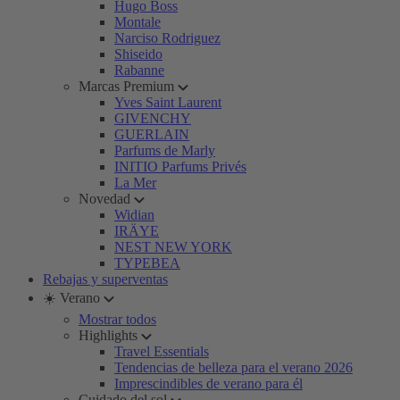
Hugo Boss
Montale
Narciso Rodriguez
Shiseido
Rabanne
Marcas Premium
Yves Saint Laurent
GIVENCHY
GUERLAIN
Parfums de Marly
INITIO Parfums Privés
La Mer
Novedad
Widian
IRÄYE
NEST NEW YORK
TYPEBEA
Rebajas y superventas
☀️ Verano
Mostrar todos
Highlights
Travel Essentials
Tendencias de belleza para el verano 2026
Imprescindibles de verano para él
Cuidado del sol