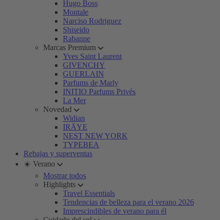
Hugo Boss
Montale
Narciso Rodriguez
Shiseido
Rabanne
Marcas Premium
Yves Saint Laurent
GIVENCHY
GUERLAIN
Parfums de Marly
INITIO Parfums Privés
La Mer
Novedad
Widian
IRÄYE
NEST NEW YORK
TYPEBEA
Rebajas y superventas
☀️ Verano
Mostrar todos
Highlights
Travel Essentials
Tendencias de belleza para el verano 2026
Imprescindibles de verano para él
Cuidado del sol