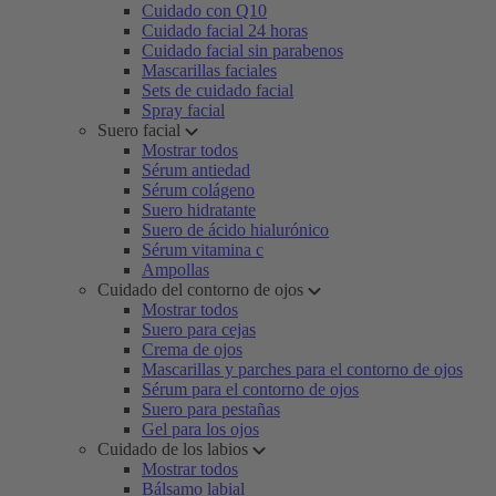
Cuidado con Q10
Cuidado facial 24 horas
Cuidado facial sin parabenos
Mascarillas faciales
Sets de cuidado facial
Spray facial
Suero facial
Mostrar todos
Sérum antiedad
Sérum colágeno
Suero hidratante
Suero de ácido hialurónico
Sérum vitamina c
Ampollas
Cuidado del contorno de ojos
Mostrar todos
Suero para cejas
Crema de ojos
Mascarillas y parches para el contorno de ojos
Sérum para el contorno de ojos
Suero para pestañas
Gel para los ojos
Cuidado de los labios
Mostrar todos
Bálsamo labial