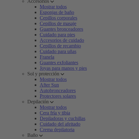
Accesorios
Mostrar todos
Esponjas de baño
Cepillos corporales
Cepillos de masaje
Guantes bronceadores
Cuidado para pies
Accesorios de cuidado
Cepillos de recambio
Cuidado para uñas
Franela
Guantes exfoliantes
Joyas para manos y pies
Sol y protección
Mostrar todos
After Sun
Autobronceadores
Protectores solares
Depilación
Mostrar todos
Cera fría y tibia
Depiladoras y cuchillas
Cuidado del afeitado
Crema depilatoria
Baño