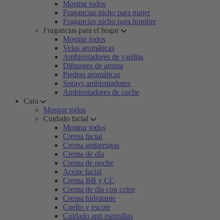
Mostrar todos
Fragancias nicho para mujer
Fragancias nicho para hombre
Fragancias para el hogar
Mostrar todos
Velas aromáticas
Ambientadores de varillas
Difusores de aroma
Piedras aromáticas
Sprays ambientadores
Ambientadores de coche
Cara
Mostrar todos
Cuidado facial
Mostrar todos
Crema facial
Crema antiarrugas
Crema de día
Crema de noche
Aceite facial
Crema BB y CC
Crema de día con color
Crema hidratante
Cuello y escote
Cuidado anti espinillas