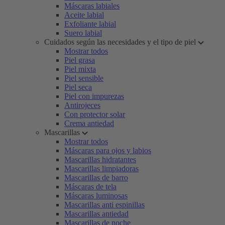
Máscaras labiales
Aceite labial
Exfoliante labial
Suero labial
Cuidados según las necesidades y el tipo de piel
Mostrar todos
Piel grasa
Piel mixta
Piel sensible
Piel seca
Piel con impurezas
Antirojeces
Con protector solar
Crema antiedad
Mascarillas
Mostrar todos
Máscaras para ojos y labios
Mascarillas hidratantes
Mascarillas limpiadoras
Mascarillas de barro
Máscaras de tela
Máscaras luminosas
Mascarillas anti espinillas
Mascarillas antiedad
Mascarillas de noche