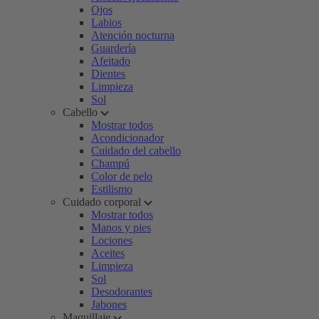
Ojos
Labios
Atención nocturna
Guardería
Afeitado
Dientes
Limpieza
Sol
Cabello
Mostrar todos
Acondicionador
Cuidado del cabello
Champú
Color de pelo
Estilismo
Cuidado corporal
Mostrar todos
Manos y pies
Lociones
Aceites
Limpieza
Sol
Desodorantes
Jabones
Maquillaje