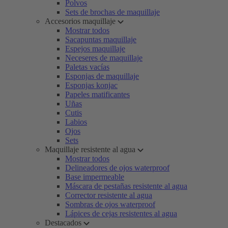
Polvos
Sets de brochas de maquillaje
Accesorios maquillaje
Mostrar todos
Sacapuntas maquillaje
Espejos maquillaje
Neceseres de maquillaje
Paletas vacías
Esponjas de maquillaje
Esponjas konjac
Papeles matificantes
Uñas
Cutis
Labios
Ojos
Sets
Maquillaje resistente al agua
Mostrar todos
Delineadores de ojos waterproof
Base impermeable
Máscara de pestañas resistente al agua
Corrector resistente al agua
Sombras de ojos waterproof
Lápices de cejas resistentes al agua
Destacados