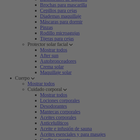
Brochas para mascarilla
Cepillos para cejas
Diademas maquillaje
Máscaras para dormir
Pinzas
Rodillo microagujas
Tijeras para cejas
Protector solar facial
Mostrar todos
After sun
Autobronceadores
Crema solar
Maquillaje solar
Cuerpo
Mostrar todos
Cuidado corporal
Mostrar todos
Lociones corporales
Desodorantes
Mantecas corporales
Aceites corporales
Anticelulíticos
Aceite e infusión de sauna
Aceites esenciales y para masajes
Cuello y escote