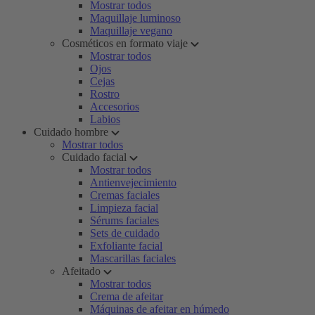
Mostrar todos
Maquillaje luminoso
Maquillaje vegano
Cosméticos en formato viaje
Mostrar todos
Ojos
Cejas
Rostro
Accesorios
Labios
Cuidado hombre
Mostrar todos
Cuidado facial
Mostrar todos
Antienvejecimiento
Cremas faciales
Limpieza facial
Sérums faciales
Sets de cuidado
Exfoliante facial
Mascarillas faciales
Afeitado
Mostrar todos
Crema de afeitar
Máquinas de afeitar en húmedo