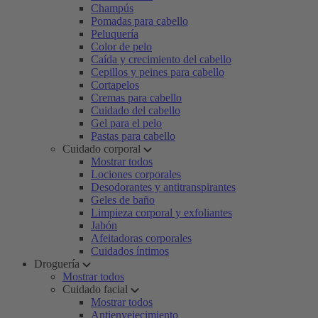
Champús
Pomadas para cabello
Peluquería
Color de pelo
Caída y crecimiento del cabello
Cepillos y peines para cabello
Cortapelos
Cremas para cabello
Cuidado del cabello
Gel para el pelo
Pastas para cabello
Cuidado corporal
Mostrar todos
Lociones corporales
Desodorantes y antitranspirantes
Geles de baño
Limpieza corporal y exfoliantes
Jabón
Afeitadoras corporales
Cuidados íntimos
Droguería
Mostrar todos
Cuidado facial
Mostrar todos
Antienvejecimiento