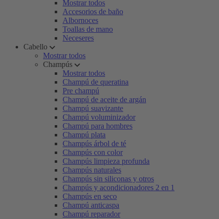
Mostrar todos
Accesorios de baño
Albornoces
Toallas de mano
Neceseres
Cabello
Mostrar todos
Champús
Mostrar todos
Champú de queratina
Pre champú
Champú de aceite de argán
Champú suavizante
Champú voluminizador
Champú para hombres
Champú plata
Champús árbol de té
Champús con color
Champús limpieza profunda
Champús naturales
Champús sin siliconas y otros
Champús y acondicionadores 2 en 1
Champús en seco
Champú anticaspa
Champú reparador