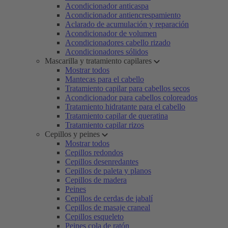
Acondicionador anticaspa
Acondicionador antiencrespamiento
Aclarado de acumulación y reparación
Acondicionador de volumen
Acondicionadores cabello rizado
Acondicionadores sólidos
Mascarilla y tratamiento capilares
Mostrar todos
Mantecas para el cabello
Tratamiento capilar para cabellos secos
Acondicionador para cabellos coloreados
Tratamiento hidratante para el cabello
Tratamiento capilar de queratina
Tratamiento capilar rizos
Cepillos y peines
Mostrar todos
Cepillos redondos
Cepillos desenredantes
Cepillos de paleta y planos
Cepillos de madera
Peines
Cepillos de cerdas de jabalí
Cepillos de masaje craneal
Cepillos esqueleto
Peines cola de ratón