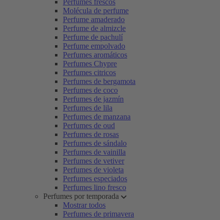
Perfumes frescos
Molécula de perfume
Perfume amaderado
Perfume de almizcle
Perfume de pachulí
Perfume empolvado
Perfumes aromáticos
Perfumes Chypre
Perfumes citricos
Perfumes de bergamota
Perfumes de coco
Perfumes de jazmín
Perfumes de lila
Perfumes de manzana
Perfumes de oud
Perfumes de rosas
Perfumes de sándalo
Perfumes de vainilla
Perfumes de vetiver
Perfumes de violeta
Perfumes especiados
Perfumes lino fresco
Perfumes por temporada
Mostrar todos
Perfumes de primavera