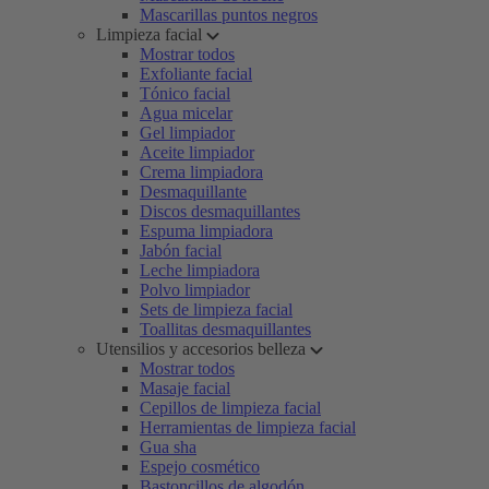
Mascarillas puntos negros
Limpieza facial
Mostrar todos
Exfoliante facial
Tónico facial
Agua micelar
Gel limpiador
Aceite limpiador
Crema limpiadora
Desmaquillante
Discos desmaquillantes
Espuma limpiadora
Jabón facial
Leche limpiadora
Polvo limpiador
Sets de limpieza facial
Toallitas desmaquillantes
Utensilios y accesorios belleza
Mostrar todos
Masaje facial
Cepillos de limpieza facial
Herramientas de limpieza facial
Gua sha
Espejo cosmético
Bastoncillos de algodón