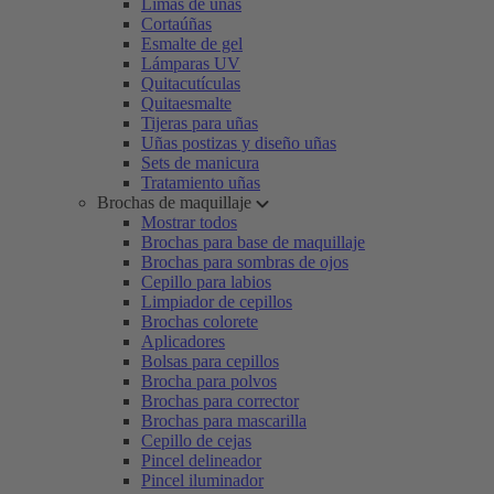
Limas de uñas
Cortaúñas
Esmalte de gel
Lámparas UV
Quitacutículas
Quitaesmalte
Tijeras para uñas
Uñas postizas y diseño uñas
Sets de manicura
Tratamiento uñas
Brochas de maquillaje
Mostrar todos
Brochas para base de maquillaje
Brochas para sombras de ojos
Cepillo para labios
Limpiador de cepillos
Brochas colorete
Aplicadores
Bolsas para cepillos
Brocha para polvos
Brochas para corrector
Brochas para mascarilla
Cepillo de cejas
Pincel delineador
Pincel iluminador