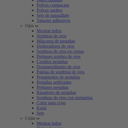
Polvos compactos
Polvos sueltos
Sets de maquillaje
Tatuajes adhesivos
Ojos
Mostrar todos
Sombras de ojos
Máscaras de pestañas
Delineadores de ojos
Sombras de ojos en crema
Prebases sombra de ojos
Cepillos pestañas
Desmaquillantes de ojos
Paletas de sombras de ojos
Pegamentos de pestañas
Pestañas artificiales
Prebases pestañas
Rizadores de pestañas
Sombras de ojos con purpurina
Color para cejas
Kajal
Sets
Cejas
Mostrar todos