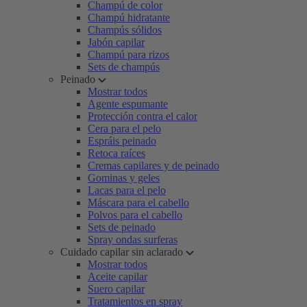
Champú de color
Champú hidratante
Champús sólidos
Jabón capilar
Champú para rizos
Sets de champús
Peinado
Mostrar todos
Agente espumante
Protección contra el calor
Cera para el pelo
Espráis peinado
Retoca raíces
Cremas capilares y de peinado
Gominas y geles
Lacas para el pelo
Máscara para el cabello
Polvos para el cabello
Sets de peinado
Spray ondas surferas
Cuidado capilar sin aclarado
Mostrar todos
Aceite capilar
Suero capilar
Tratamientos en spray