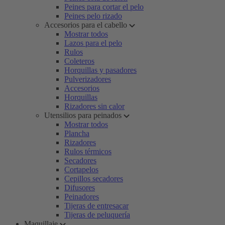
Peines para cortar el pelo
Peines pelo rizado
Accesorios para el cabello
Mostrar todos
Lazos para el pelo
Rulos
Coleteros
Horquillas y pasadores
Pulverizadores
Accesorios
Horquillas
Rizadores sin calor
Utensilios para peinados
Mostrar todos
Plancha
Rizadores
Rulos térmicos
Secadores
Cortapelos
Cepillos secadores
Difusores
Peinadores
Tijeras de entresacar
Tijeras de peluquería
Maquillaje