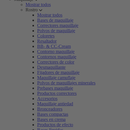
Mostrar todos
Rostro
Mostrar todos
Bases de maquillaje
Correctores maquillaje
Polvos de maquillaje
Coloretes
Resaltador
BB- & CC-Cream
Contorno maquillaje
Contornos maquillaje
Correctores de color
Desmaquillante
Fijadores de maquillaje
Maquillaje camuflaje
Polvos de maquillajes minerales
Prebases maquillaje
Productos correctores
Accesorios
Maquillaje antiedad
Bronceadores
Bases compactas
Bases en crema
Productos de efecto
Bases líquidas