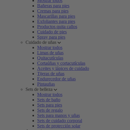
Mostrar todos
Bañeras para pies
Cremas para pies
Mascarillas para pies
Exfoliantes para pies
Productos quita callos
Cuidado de pies
Spray para pies
Cuidado de uñas
Mostrar todos
Limas de uñas
Quitacutículas
Cortaúñas y cortacutículas
Aceites y lápices de cuidado
Tijeras de uñas
Endurecedor de uñas
Pintauñas
Sets de belleza
Mostrar todos
Sets de baño
Sets para pies
Sets de regalo
Sets para manos y uñas
Sets de cuidado corporal
Sets de protección solar