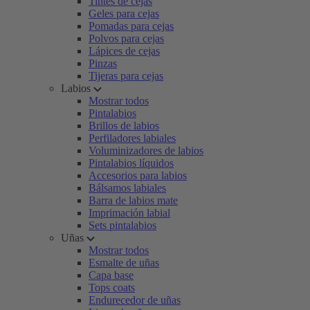
Tintes de cejas
Geles para cejas
Pomadas para cejas
Polvos para cejas
Lápices de cejas
Pinzas
Tijeras para cejas
Labios
Mostrar todos
Pintalabios
Brillos de labios
Perfiladores labiales
Voluminizadores de labios
Pintalabios líquidos
Accesorios para labios
Bálsamos labiales
Barra de labios mate
Imprimación labial
Sets pintalabios
Uñas
Mostrar todos
Esmalte de uñas
Capa base
Tops coats
Endurecedor de uñas