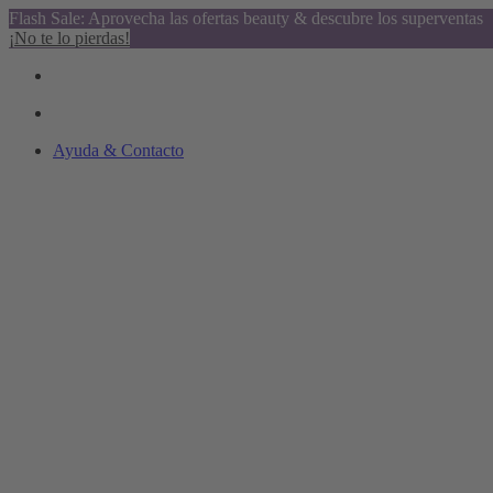
Flash Sale: Aprovecha las ofertas beauty & descubre los superventas
¡No te lo pierdas!
Ayuda & Contacto