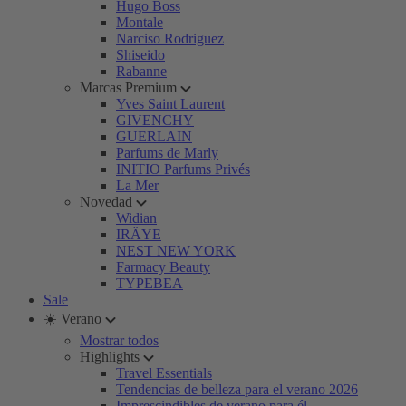
Hugo Boss
Montale
Narciso Rodriguez
Shiseido
Rabanne
Marcas Premium
Yves Saint Laurent
GIVENCHY
GUERLAIN
Parfums de Marly
INITIO Parfums Privés
La Mer
Novedad
Widian
IRÄYE
NEST NEW YORK
Farmacy Beauty
TYPEBEA
Sale
☀️ Verano
Mostrar todos
Highlights
Travel Essentials
Tendencias de belleza para el verano 2026
Imprescindibles de verano para él