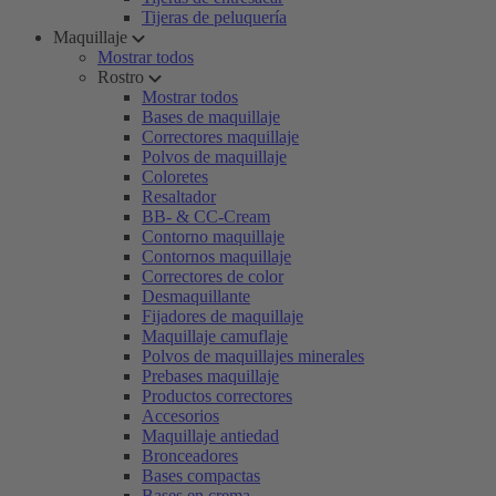
Tijeras de peluquería
Maquillaje
Mostrar todos
Rostro
Mostrar todos
Bases de maquillaje
Correctores maquillaje
Polvos de maquillaje
Coloretes
Resaltador
BB- & CC-Cream
Contorno maquillaje
Contornos maquillaje
Correctores de color
Desmaquillante
Fijadores de maquillaje
Maquillaje camuflaje
Polvos de maquillajes minerales
Prebases maquillaje
Productos correctores
Accesorios
Maquillaje antiedad
Bronceadores
Bases compactas
Bases en crema