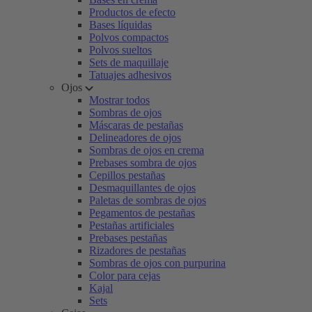
Productos de efecto
Bases líquidas
Polvos compactos
Polvos sueltos
Sets de maquillaje
Tatuajes adhesivos
Ojos
Mostrar todos
Sombras de ojos
Máscaras de pestañas
Delineadores de ojos
Sombras de ojos en crema
Prebases sombra de ojos
Cepillos pestañas
Desmaquillantes de ojos
Paletas de sombras de ojos
Pegamentos de pestañas
Pestañas artificiales
Prebases pestañas
Rizadores de pestañas
Sombras de ojos con purpurina
Color para cejas
Kajal
Sets