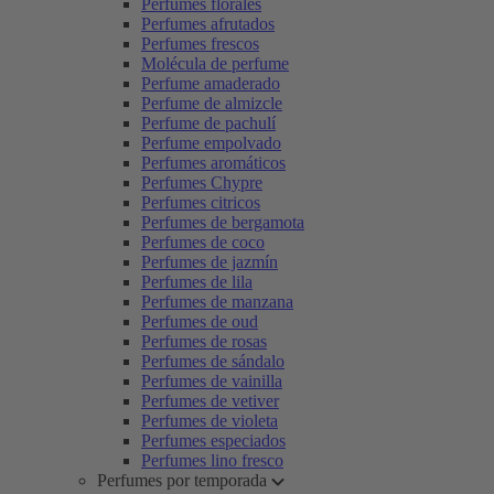
Perfumes florales
Perfumes afrutados
Perfumes frescos
Molécula de perfume
Perfume amaderado
Perfume de almizcle
Perfume de pachulí
Perfume empolvado
Perfumes aromáticos
Perfumes Chypre
Perfumes citricos
Perfumes de bergamota
Perfumes de coco
Perfumes de jazmín
Perfumes de lila
Perfumes de manzana
Perfumes de oud
Perfumes de rosas
Perfumes de sándalo
Perfumes de vainilla
Perfumes de vetiver
Perfumes de violeta
Perfumes especiados
Perfumes lino fresco
Perfumes por temporada