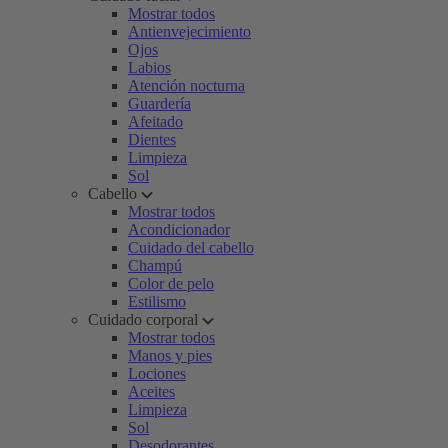
Mostrar todos
Antienvejecimiento
Ojos
Labios
Atención nocturna
Guardería
Afeitado
Dientes
Limpieza
Sol
Cabello
Mostrar todos
Acondicionador
Cuidado del cabello
Champú
Color de pelo
Estilismo
Cuidado corporal
Mostrar todos
Manos y pies
Lociones
Aceites
Limpieza
Sol
Desodorantes