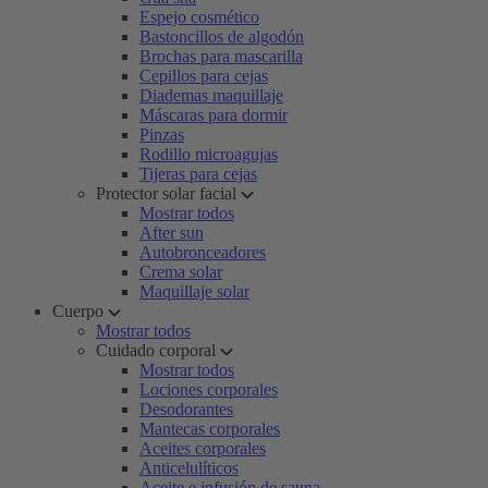
Espejo cosmético
Bastoncillos de algodón
Brochas para mascarilla
Cepillos para cejas
Diademas maquillaje
Máscaras para dormir
Pinzas
Rodillo microagujas
Tijeras para cejas
Protector solar facial
Mostrar todos
After sun
Autobronceadores
Crema solar
Maquillaje solar
Cuerpo
Mostrar todos
Cuidado corporal
Mostrar todos
Lociones corporales
Desodorantes
Mantecas corporales
Aceites corporales
Anticelulíticos
Aceite e infusión de sauna