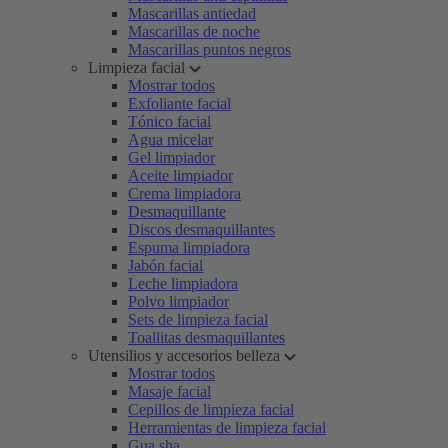
Mascarillas antiedad
Mascarillas de noche
Mascarillas puntos negros
Limpieza facial
Mostrar todos
Exfoliante facial
Tónico facial
Agua micelar
Gel limpiador
Aceite limpiador
Crema limpiadora
Desmaquillante
Discos desmaquillantes
Espuma limpiadora
Jabón facial
Leche limpiadora
Polvo limpiador
Sets de limpieza facial
Toallitas desmaquillantes
Utensilios y accesorios belleza
Mostrar todos
Masaje facial
Cepillos de limpieza facial
Herramientas de limpieza facial
Gua sha