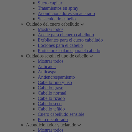
Suero capilar
Tratamientos en spray
Acondicionadores sin aclarado
Sets cuidado cabello
Cuidado del cuero cabelludo
Mostrar todos
Aceite para el cuero cabelludo
Exfoliantes para el cuero cabelludo
Lociones para el cabello
Protectores solares para el cabello
Cuidados según el tipo de cabello
Mostrar todos
Anticaída
Anticaspa
Antiencrespamiento
Cabello fino y liso
Cabello graso
Cabello normal
Cabello rizado
Cabello seco
Cabello teñido
Cuero cabelludo sensible
Pelo decolorado
Acondicionador y aclarado
Mostrar todos