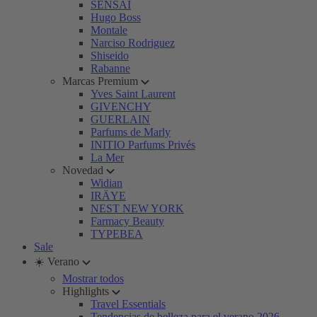
SENSAI
Hugo Boss
Montale
Narciso Rodriguez
Shiseido
Rabanne
Marcas Premium
Yves Saint Laurent
GIVENCHY
GUERLAIN
Parfums de Marly
INITIO Parfums Privés
La Mer
Novedad
Widian
IRÄYE
NEST NEW YORK
Farmacy Beauty
TYPEBEA
Sale
☀️ Verano
Mostrar todos
Highlights
Travel Essentials
Tendencias de belleza para el verano 2026