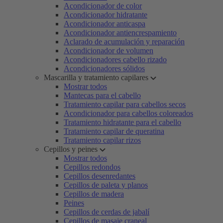
Acondicionador de color
Acondicionador hidratante
Acondicionador anticaspa
Acondicionador antiencrespamiento
Aclarado de acumulación y reparación
Acondicionador de volumen
Acondicionadores cabello rizado
Acondicionadores sólidos
Mascarilla y tratamiento capilares
Mostrar todos
Mantecas para el cabello
Tratamiento capilar para cabellos secos
Acondicionador para cabellos coloreados
Tratamiento hidratante para el cabello
Tratamiento capilar de queratina
Tratamiento capilar rizos
Cepillos y peines
Mostrar todos
Cepillos redondos
Cepillos desenredantes
Cepillos de paleta y planos
Cepillos de madera
Peines
Cepillos de cerdas de jabalí
Cepillos de masaje craneal