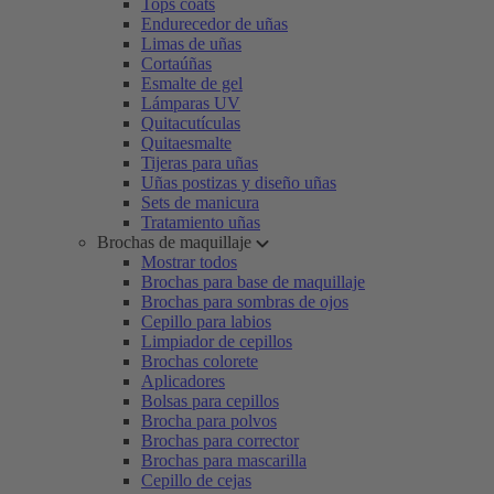
Tops coats
Endurecedor de uñas
Limas de uñas
Cortaúñas
Esmalte de gel
Lámparas UV
Quitacutículas
Quitaesmalte
Tijeras para uñas
Uñas postizas y diseño uñas
Sets de manicura
Tratamiento uñas
Brochas de maquillaje
Mostrar todos
Brochas para base de maquillaje
Brochas para sombras de ojos
Cepillo para labios
Limpiador de cepillos
Brochas colorete
Aplicadores
Bolsas para cepillos
Brocha para polvos
Brochas para corrector
Brochas para mascarilla
Cepillo de cejas