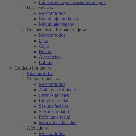
Lápices de cejas resistentes al agua
Destacados
Mostrar todos
Maquillaje luminoso
Maquillaje vegano
Cosméticos en formato viaje
Mostrar todos
Ojos
Cejas
Rostro
Accesorios
Labios
Cuidado hombre
Mostrar todos
Cuidado facial
Mostrar todos
Antienvejecimiento
Cremas faciales
Limpieza facial
Sérums faciales
Sets de cuidado
Exfoliante facial
Mascarillas faciales
Afeitado
Mostrar todos