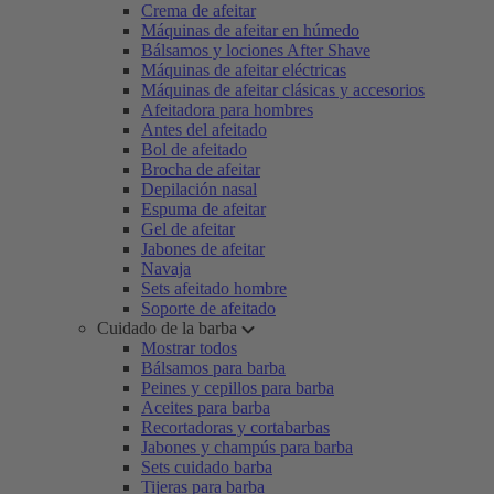
Crema de afeitar
Máquinas de afeitar en húmedo
Bálsamos y lociones After Shave
Máquinas de afeitar eléctricas
Máquinas de afeitar clásicas y accesorios
Afeitadora para hombres
Antes del afeitado
Bol de afeitado
Brocha de afeitar
Depilación nasal
Espuma de afeitar
Gel de afeitar
Jabones de afeitar
Navaja
Sets afeitado hombre
Soporte de afeitado
Cuidado de la barba
Mostrar todos
Bálsamos para barba
Peines y cepillos para barba
Aceites para barba
Recortadoras y cortabarbas
Jabones y champús para barba
Sets cuidado barba
Tijeras para barba