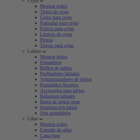
Cejas
Mostrar todos
Tintes de cejas
Geles para cejas
Pomadas para cejas
Polvos para cejas
Lápices de cejas
Pinzas
Tijeras para cejas
Labios
Mostrar todos
Pintalabios
Brillos de labios
Perfiladores labiales
Voluminizadores de labios
Pintalabios líquidos
Accesorios para labios
Bálsamos labiales
Barra de labios mate
Imprimación labial
Sets pintalabios
Uñas
Mostrar todos
Esmalte de uñas
Capa base