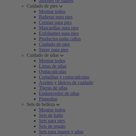
Jabones de manos
Cuidado de pies
Mostrar todos
Bañeras para pies
Cremas para pies
Mascarillas para pies
Exfoliantes para pies
Productos quita callos
Cuidado de pies
Spray para pies
Cuidado de uñas
Mostrar todos
Limas de uñas
Quitacutículas
Cortaúñas y cortacutículas
Aceites y lápices de cuidado
Tijeras de uñas
Endurecedor de uñas
Pintauñas
Sets de belleza
Mostrar todos
Sets de baño
Sets para pies
Sets de regalo
Sets para manos y uñas