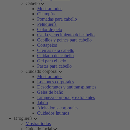
Cabello
Mostrar todos
Champús
Pomadas para cabello
Peluquería
Color de pelo
Caída y crecimiento del cabello
Cepillos y peines para cabello
Cortapelos
Cremas para cabello
Cuidado del cabello
Gel para el pelo
Pastas para cabello
Cuidado corporal
Mostrar todos
Lociones corporales
Desodorantes y antitranspirantes
Geles de baño
Limpieza corporal y exfoliantes
Jabón
Afeitadoras corporales
Cuidados íntimos
Droguería
Mostrar todos
Cuidado facial