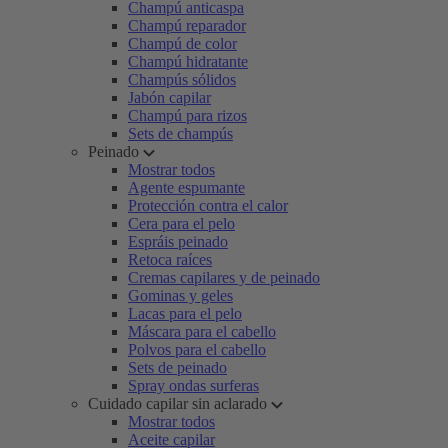
Champú anticaspa
Champú reparador
Champú de color
Champú hidratante
Champús sólidos
Jabón capilar
Champú para rizos
Sets de champús
Peinado
Mostrar todos
Agente espumante
Protección contra el calor
Cera para el pelo
Espráis peinado
Retoca raíces
Cremas capilares y de peinado
Gominas y geles
Lacas para el pelo
Máscara para el cabello
Polvos para el cabello
Sets de peinado
Spray ondas surferas
Cuidado capilar sin aclarado
Mostrar todos
Aceite capilar