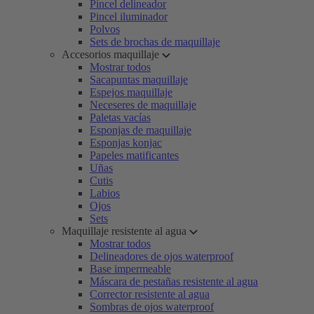
Pincel delineador
Pincel iluminador
Polvos
Sets de brochas de maquillaje
Accesorios maquillaje
Mostrar todos
Sacapuntas maquillaje
Espejos maquillaje
Neceseres de maquillaje
Paletas vacías
Esponjas de maquillaje
Esponjas konjac
Papeles matificantes
Uñas
Cutis
Labios
Ojos
Sets
Maquillaje resistente al agua
Mostrar todos
Delineadores de ojos waterproof
Base impermeable
Máscara de pestañas resistente al agua
Corrector resistente al agua
Sombras de ojos waterproof