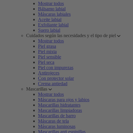
Mostrar todos
Bálsamo labial
Máscaras labiales
Aceite labial
Exfoliante labial
Suero labial
Cuidados según las necesidades y el tipo de piel
Mostrar todos
Piel grasa
Piel mixta
Piel sensible
Piel seca
Piel con impurezas
Antirojeces
Con protector solar
Crema antiedad
Mascarillas
Mostrar todos
Máscaras para ojos y labios
Mascarillas hidratantes
Mascarillas limpiadoras
Mascarillas de barro
Máscaras de tela
Máscaras luminosas
Mascarillas anti espinillas