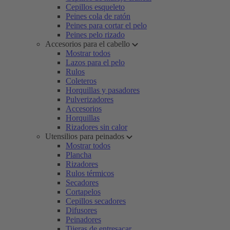
Cepillos esqueleto
Peines cola de ratón
Peines para cortar el pelo
Peines pelo rizado
Accesorios para el cabello
Mostrar todos
Lazos para el pelo
Rulos
Coleteros
Horquillas y pasadores
Pulverizadores
Accesorios
Horquillas
Rizadores sin calor
Utensilios para peinados
Mostrar todos
Plancha
Rizadores
Rulos térmicos
Secadores
Cortapelos
Cepillos secadores
Difusores
Peinadores
Tijeras de entresacar