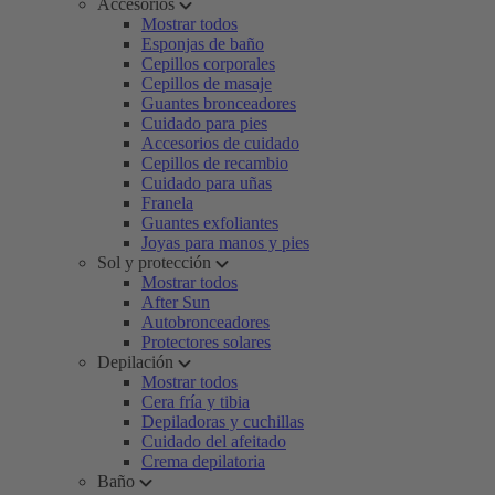
Accesorios
Mostrar todos
Esponjas de baño
Cepillos corporales
Cepillos de masaje
Guantes bronceadores
Cuidado para pies
Accesorios de cuidado
Cepillos de recambio
Cuidado para uñas
Franela
Guantes exfoliantes
Joyas para manos y pies
Sol y protección
Mostrar todos
After Sun
Autobronceadores
Protectores solares
Depilación
Mostrar todos
Cera fría y tibia
Depiladoras y cuchillas
Cuidado del afeitado
Crema depilatoria
Baño