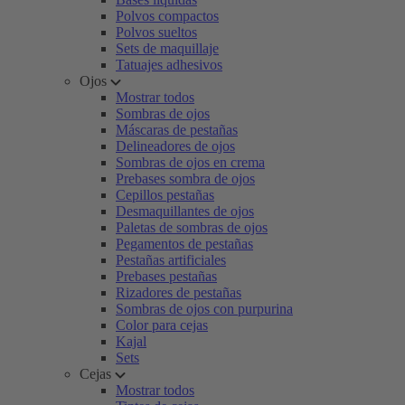
Polvos compactos
Polvos sueltos
Sets de maquillaje
Tatuajes adhesivos
Ojos
Mostrar todos
Sombras de ojos
Máscaras de pestañas
Delineadores de ojos
Sombras de ojos en crema
Prebases sombra de ojos
Cepillos pestañas
Desmaquillantes de ojos
Paletas de sombras de ojos
Pegamentos de pestañas
Pestañas artificiales
Prebases pestañas
Rizadores de pestañas
Sombras de ojos con purpurina
Color para cejas
Kajal
Sets
Cejas
Mostrar todos