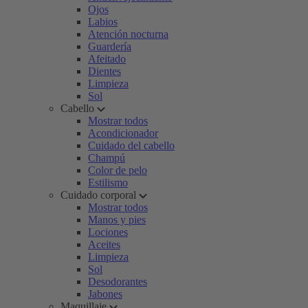
Ojos
Labios
Atención nocturna
Guardería
Afeitado
Dientes
Limpieza
Sol
Cabello
Mostrar todos
Acondicionador
Cuidado del cabello
Champú
Color de pelo
Estilismo
Cuidado corporal
Mostrar todos
Manos y pies
Lociones
Aceites
Limpieza
Sol
Desodorantes
Jabones
Maquillaje