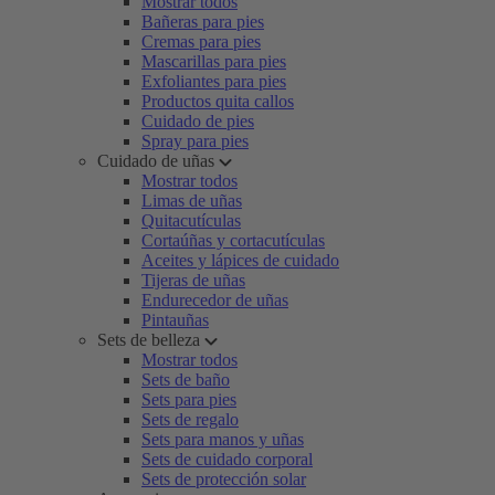
Mostrar todos
Bañeras para pies
Cremas para pies
Mascarillas para pies
Exfoliantes para pies
Productos quita callos
Cuidado de pies
Spray para pies
Cuidado de uñas
Mostrar todos
Limas de uñas
Quitacutículas
Cortaúñas y cortacutículas
Aceites y lápices de cuidado
Tijeras de uñas
Endurecedor de uñas
Pintauñas
Sets de belleza
Mostrar todos
Sets de baño
Sets para pies
Sets de regalo
Sets para manos y uñas
Sets de cuidado corporal
Sets de protección solar