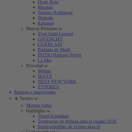
Hugo Boss
Montale
Narciso Rodriguez
Shiseido
Rabanne
Marcas Premium
Yves Saint Laurent
GIVENCHY
GUERLAIN
Parfums de Marly
INITIO Parfums Privés
La Mer
Novedad
Widian
IRÄYE
NEST NEW YORK
TYPEBEA
Rebajas y superventas
☀️ Verano
Mostrar todos
Highlights
Travel Essentials
Tendencias de belleza para el verano 2026
Imprescindibles de verano para él
Cuidado del sol