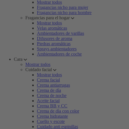
Mostrar todos
Fragancias nicho para mujer
Fragancias nicho para hombre
Fragancias para el hogar
Mostrar todos
Velas aromáticas
Ambientadores de varillas
Difusores de aroma
Piedras aromáticas
Sprays ambientadores
Ambientadores de coche
Cara
Mostrar todos
Cuidado facial
Mostrar todos
Crema facial
Crema antiarrugas
Crema de día
Crema de noche
Aceite facial
Crema BB y CC
Crema de día con color
Crema hidratante
Cuello y escote
Cuidado anti espinillas