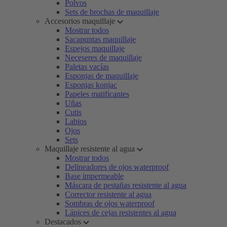
Polvos
Sets de brochas de maquillaje
Accesorios maquillaje
Mostrar todos
Sacapuntas maquillaje
Espejos maquillaje
Neceseres de maquillaje
Paletas vacías
Esponjas de maquillaje
Esponjas konjac
Papeles matificantes
Uñas
Cutis
Labios
Ojos
Sets
Maquillaje resistente al agua
Mostrar todos
Delineadores de ojos waterproof
Base impermeable
Máscara de pestañas resistente al agua
Corrector resistente al agua
Sombras de ojos waterproof
Lápices de cejas resistentes al agua
Destacados