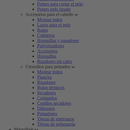
Peines para cortar el pelo
Peines pelo rizado
Accesorios para el cabello
Mostrar todos
Lazos para el pelo
Rulos
Coleteros
Horquillas y pasadores
Pulverizadores
Accesorios
Horquillas
Rizadores sin calor
Utensilios para peinados
Mostrar todos
Plancha
Rizadores
Rulos térmicos
Secadores
Cortapelos
Cepillos secadores
Difusores
Peinadores
Tijeras de entresacar
Tijeras de peluquería
Maquillaje