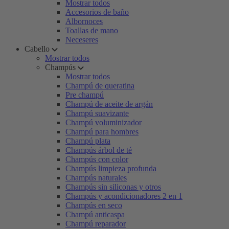
Mostrar todos
Accesorios de baño
Albornoces
Toallas de mano
Neceseres
Cabello
Mostrar todos
Champús
Mostrar todos
Champú de queratina
Pre champú
Champú de aceite de argán
Champú suavizante
Champú voluminizador
Champú para hombres
Champú plata
Champús árbol de té
Champús con color
Champús limpieza profunda
Champús naturales
Champús sin siliconas y otros
Champús y acondicionadores 2 en 1
Champús en seco
Champú anticaspa
Champú reparador