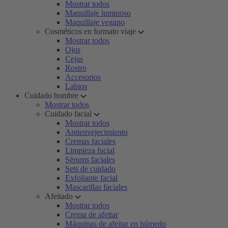
Mostrar todos
Maquillaje luminoso
Maquillaje vegano
Cosméticos en formato viaje
Mostrar todos
Ojos
Cejas
Rostro
Accesorios
Labios
Cuidado hombre
Mostrar todos
Cuidado facial
Mostrar todos
Antienvejecimiento
Cremas faciales
Limpieza facial
Sérums faciales
Sets de cuidado
Exfoliante facial
Mascarillas faciales
Afeitado
Mostrar todos
Crema de afeitar
Máquinas de afeitar en húmedo