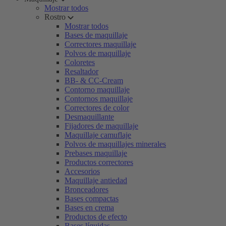
Mostrar todos
Rostro
Mostrar todos
Bases de maquillaje
Correctores maquillaje
Polvos de maquillaje
Coloretes
Resaltador
BB- & CC-Cream
Contorno maquillaje
Contornos maquillaje
Correctores de color
Desmaquillante
Fijadores de maquillaje
Maquillaje camuflaje
Polvos de maquillajes minerales
Prebases maquillaje
Productos correctores
Accesorios
Maquillaje antiedad
Bronceadores
Bases compactas
Bases en crema
Productos de efecto
Bases líquidas