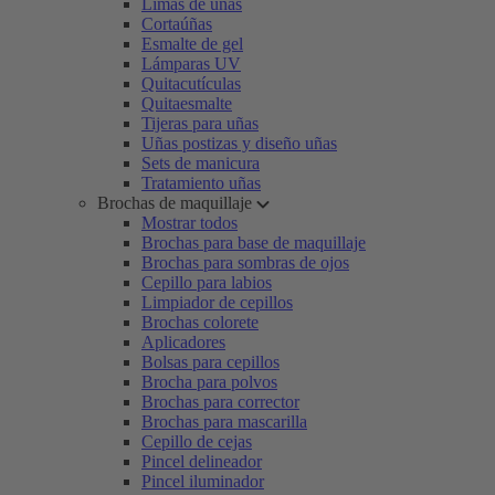
Limas de uñas
Cortaúñas
Esmalte de gel
Lámparas UV
Quitacutículas
Quitaesmalte
Tijeras para uñas
Uñas postizas y diseño uñas
Sets de manicura
Tratamiento uñas
Brochas de maquillaje
Mostrar todos
Brochas para base de maquillaje
Brochas para sombras de ojos
Cepillo para labios
Limpiador de cepillos
Brochas colorete
Aplicadores
Bolsas para cepillos
Brocha para polvos
Brochas para corrector
Brochas para mascarilla
Cepillo de cejas
Pincel delineador
Pincel iluminador