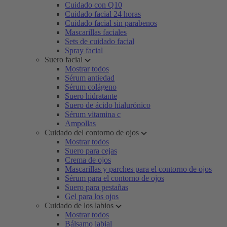
Cuidado con Q10
Cuidado facial 24 horas
Cuidado facial sin parabenos
Mascarillas faciales
Sets de cuidado facial
Spray facial
Suero facial
Mostrar todos
Sérum antiedad
Sérum colágeno
Suero hidratante
Suero de ácido hialurónico
Sérum vitamina c
Ampollas
Cuidado del contorno de ojos
Mostrar todos
Suero para cejas
Crema de ojos
Mascarillas y parches para el contorno de ojos
Sérum para el contorno de ojos
Suero para pestañas
Gel para los ojos
Cuidado de los labios
Mostrar todos
Bálsamo labial