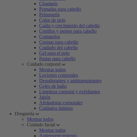
Champús
Pomadas para cabello
Peluquería
Color de pelo
Caída y crecimiento del cabello
Cepillos y peines para cabello
Cortapelos
Cremas para cabello
Cuidado del cabello
Gel para el pelo
Pastas para cabello
Cuidado corporal
Mostrar todos
Lociones corporales
Desodorantes y antitranspirantes
Geles de baño
Limpieza corporal y exfoliantes
Jabón
Afeitadoras corporales
Cuidados íntimos
Droguería
Mostrar todos
Cuidado facial
Mostrar todos
Antienvejecimiento