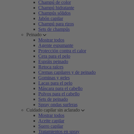
Champú de color
Champú hidratante
Champús sólidos
Jabón capilar
Champú para rizos
Sets de champús
Peinado
Mostrar todos
Agente espumante
Protección contra el calor
Cera para el pelo
Espráis peinado
Retoca raíces
Cremas capilares y de peinado
Gominas y geles
Lacas para el pelo
Máscara para el cabello
Polvos para el cabello
Sets de peinado
Spray ondas surferas
Cuidado capilar sin aclarado
Mostrar todos
Aceite capilar
Suero capilar
Tratamientos en spray