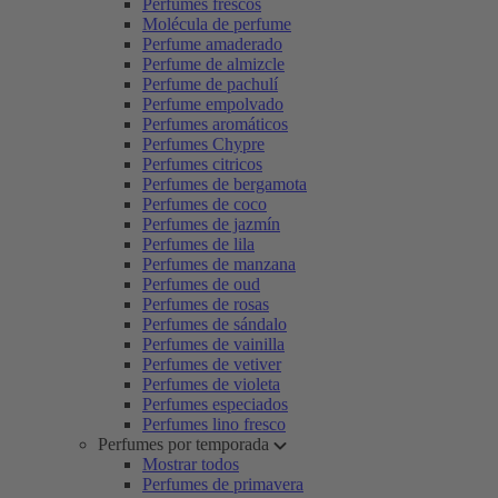
Perfumes frescos
Molécula de perfume
Perfume amaderado
Perfume de almizcle
Perfume de pachulí
Perfume empolvado
Perfumes aromáticos
Perfumes Chypre
Perfumes citricos
Perfumes de bergamota
Perfumes de coco
Perfumes de jazmín
Perfumes de lila
Perfumes de manzana
Perfumes de oud
Perfumes de rosas
Perfumes de sándalo
Perfumes de vainilla
Perfumes de vetiver
Perfumes de violeta
Perfumes especiados
Perfumes lino fresco
Perfumes por temporada
Mostrar todos
Perfumes de primavera