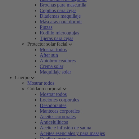
Brochas para mascarilla
Cepillos para cejas
Diademas maquillaje
Máscaras para dormir
Pinzas
Rodillo microagujas
Tijeras para cejas
Protector solar facial
Mostrar todos
After sun
Autobronceadores
Crema solar
Maquillaje solar
Cuerpo
Mostrar todos
Cuidado corporal
Mostrar todos
Lociones corporales
Desodorantes
Mantecas corporales
Aceites corporales
Anticelulíticos
Aceite e infusión de sauna
Aceites esenciales y para masajes
Cuello y escote