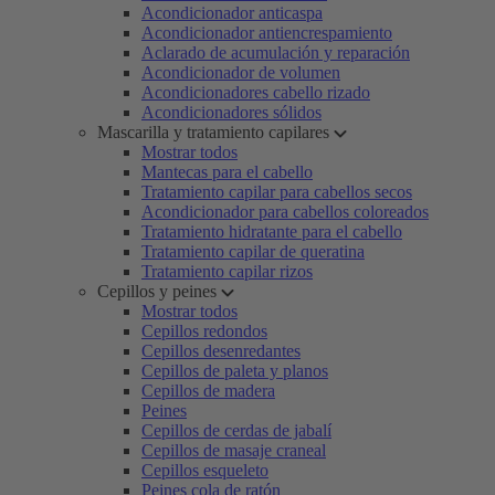
Acondicionador anticaspa
Acondicionador antiencrespamiento
Aclarado de acumulación y reparación
Acondicionador de volumen
Acondicionadores cabello rizado
Acondicionadores sólidos
Mascarilla y tratamiento capilares
Mostrar todos
Mantecas para el cabello
Tratamiento capilar para cabellos secos
Acondicionador para cabellos coloreados
Tratamiento hidratante para el cabello
Tratamiento capilar de queratina
Tratamiento capilar rizos
Cepillos y peines
Mostrar todos
Cepillos redondos
Cepillos desenredantes
Cepillos de paleta y planos
Cepillos de madera
Peines
Cepillos de cerdas de jabalí
Cepillos de masaje craneal
Cepillos esqueleto
Peines cola de ratón