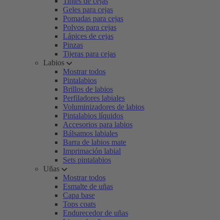
Tintes de cejas
Geles para cejas
Pomadas para cejas
Polvos para cejas
Lápices de cejas
Pinzas
Tijeras para cejas
Labios
Mostrar todos
Pintalabios
Brillos de labios
Perfiladores labiales
Voluminizadores de labios
Pintalabios líquidos
Accesorios para labios
Bálsamos labiales
Barra de labios mate
Imprimación labial
Sets pintalabios
Uñas
Mostrar todos
Esmalte de uñas
Capa base
Tops coats
Endurecedor de uñas