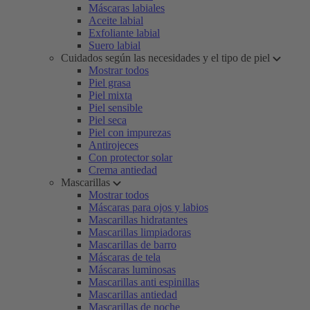
Máscaras labiales
Aceite labial
Exfoliante labial
Suero labial
Cuidados según las necesidades y el tipo de piel
Mostrar todos
Piel grasa
Piel mixta
Piel sensible
Piel seca
Piel con impurezas
Antirojeces
Con protector solar
Crema antiedad
Mascarillas
Mostrar todos
Máscaras para ojos y labios
Mascarillas hidratantes
Mascarillas limpiadoras
Mascarillas de barro
Máscaras de tela
Máscaras luminosas
Mascarillas anti espinillas
Mascarillas antiedad
Mascarillas de noche