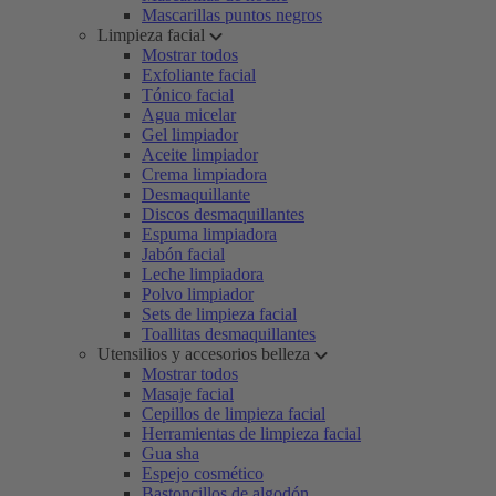
Mascarillas puntos negros
Limpieza facial
Mostrar todos
Exfoliante facial
Tónico facial
Agua micelar
Gel limpiador
Aceite limpiador
Crema limpiadora
Desmaquillante
Discos desmaquillantes
Espuma limpiadora
Jabón facial
Leche limpiadora
Polvo limpiador
Sets de limpieza facial
Toallitas desmaquillantes
Utensilios y accesorios belleza
Mostrar todos
Masaje facial
Cepillos de limpieza facial
Herramientas de limpieza facial
Gua sha
Espejo cosmético
Bastoncillos de algodón