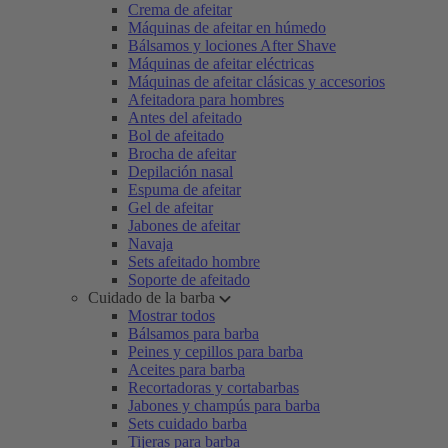
Crema de afeitar
Máquinas de afeitar en húmedo
Bálsamos y lociones After Shave
Máquinas de afeitar eléctricas
Máquinas de afeitar clásicas y accesorios
Afeitadora para hombres
Antes del afeitado
Bol de afeitado
Brocha de afeitar
Depilación nasal
Espuma de afeitar
Gel de afeitar
Jabones de afeitar
Navaja
Sets afeitado hombre
Soporte de afeitado
Cuidado de la barba
Mostrar todos
Bálsamos para barba
Peines y cepillos para barba
Aceites para barba
Recortadoras y cortabarbas
Jabones y champús para barba
Sets cuidado barba
Tijeras para barba