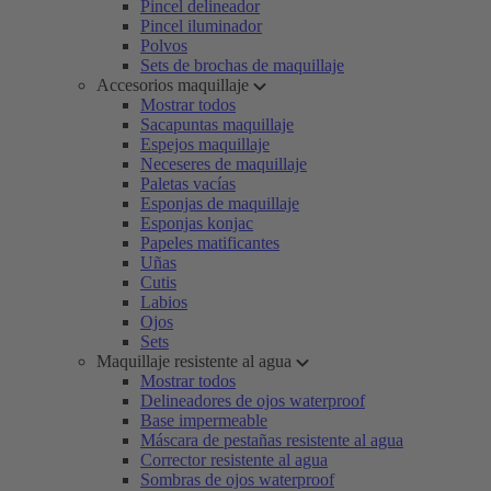
Pincel delineador
Pincel iluminador
Polvos
Sets de brochas de maquillaje
Accesorios maquillaje
Mostrar todos
Sacapuntas maquillaje
Espejos maquillaje
Neceseres de maquillaje
Paletas vacías
Esponjas de maquillaje
Esponjas konjac
Papeles matificantes
Uñas
Cutis
Labios
Ojos
Sets
Maquillaje resistente al agua
Mostrar todos
Delineadores de ojos waterproof
Base impermeable
Máscara de pestañas resistente al agua
Corrector resistente al agua
Sombras de ojos waterproof