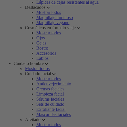
Lápices de cejas resistentes al agua
Destacados
Mostrar todos
Maquillaje luminoso
Maquillaje vegano
Cosméticos en formato viaje
Mostrar todos
Ojos
Cejas
Rostro
Accesorios
Labios
Cuidado hombre
Mostrar todos
Cuidado facial
Mostrar todos
Antienvejecimiento
Cremas faciales
Limpieza facial
Sérums faciales
Sets de cuidado
Exfoliante facial
Mascarillas faciales
Afeitado
Mostrar todos