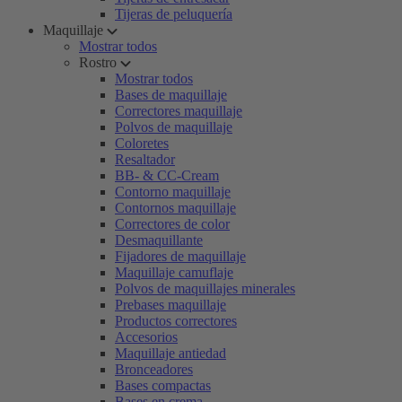
Tijeras de peluquería
Maquillaje
Mostrar todos
Rostro
Mostrar todos
Bases de maquillaje
Correctores maquillaje
Polvos de maquillaje
Coloretes
Resaltador
BB- & CC-Cream
Contorno maquillaje
Contornos maquillaje
Correctores de color
Desmaquillante
Fijadores de maquillaje
Maquillaje camuflaje
Polvos de maquillajes minerales
Prebases maquillaje
Productos correctores
Accesorios
Maquillaje antiedad
Bronceadores
Bases compactas
Bases en crema