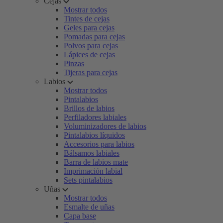
Cejas
Mostrar todos
Tintes de cejas
Geles para cejas
Pomadas para cejas
Polvos para cejas
Lápices de cejas
Pinzas
Tijeras para cejas
Labios
Mostrar todos
Pintalabios
Brillos de labios
Perfiladores labiales
Voluminizadores de labios
Pintalabios líquidos
Accesorios para labios
Bálsamos labiales
Barra de labios mate
Imprimación labial
Sets pintalabios
Uñas
Mostrar todos
Esmalte de uñas
Capa base