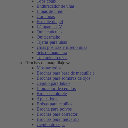
Tops coats
Endurecedor de uñas
Limas de uñas
Cortaúñas
Esmalte de gel
Lámparas UV
Quitacutículas
Quitaesmalte
Tijeras para uñas
Uñas postizas y diseño uñas
Sets de manicura
Tratamiento uñas
Brochas de maquillaje
Mostrar todos
Brochas para base de maquillaje
Brochas para sombras de ojos
Cepillo para labios
Limpiador de cepillos
Brochas colorete
Aplicadores
Bolsas para cepillos
Brocha para polvos
Brochas para corrector
Brochas para mascarilla
Cepillo de cejas