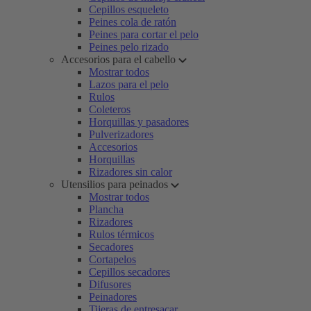
Cepillos esqueleto
Peines cola de ratón
Peines para cortar el pelo
Peines pelo rizado
Accesorios para el cabello
Mostrar todos
Lazos para el pelo
Rulos
Coleteros
Horquillas y pasadores
Pulverizadores
Accesorios
Horquillas
Rizadores sin calor
Utensilios para peinados
Mostrar todos
Plancha
Rizadores
Rulos térmicos
Secadores
Cortapelos
Cepillos secadores
Difusores
Peinadores
Tijeras de entresacar