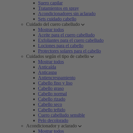
Suero capilar
Tratamientos en spray
Acondicionadores sin aclarado
Sets cuidado cabello
Cuidado del cuero cabelludo
Mostrar todos
Aceite para el cuero cabelludo
Exfoliantes para el cuero cabelludo
Lociones para el cabello
Protectores solares para el cabello
Cuidados según el tipo de cabello
Mostrar todos
Anticaída
Anticaspa
Antiencrespamiento
Cabello fino y liso
Cabello graso
Cabello normal
Cabello rizado
Cabello seco
Cabello teñido
Cuero cabelludo sensible
Pelo decolorado
Acondicionador y aclarado
Mostrar todos