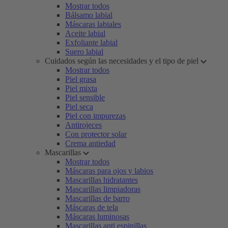
Mostrar todos
Bálsamo labial
Máscaras labiales
Aceite labial
Exfoliante labial
Suero labial
Cuidados según las necesidades y el tipo de piel
Mostrar todos
Piel grasa
Piel mixta
Piel sensible
Piel seca
Piel con impurezas
Antirojeces
Con protector solar
Crema antiedad
Mascarillas
Mostrar todos
Máscaras para ojos y labios
Mascarillas hidratantes
Mascarillas limpiadoras
Mascarillas de barro
Máscaras de tela
Máscaras luminosas
Mascarillas anti espinillas