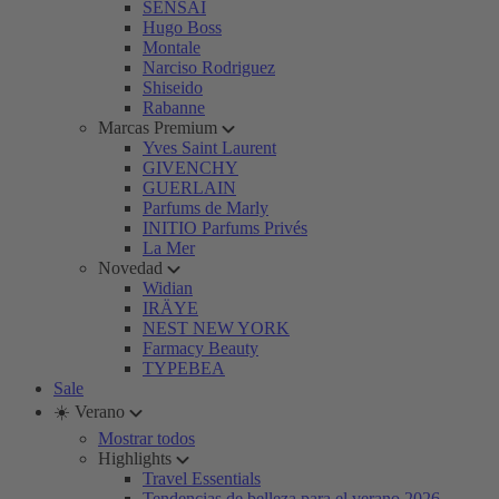
SENSAI
Hugo Boss
Montale
Narciso Rodriguez
Shiseido
Rabanne
Marcas Premium
Yves Saint Laurent
GIVENCHY
GUERLAIN
Parfums de Marly
INITIO Parfums Privés
La Mer
Novedad
Widian
IRÄYE
NEST NEW YORK
Farmacy Beauty
TYPEBEA
Sale
☀️ Verano
Mostrar todos
Highlights
Travel Essentials
Tendencias de belleza para el verano 2026