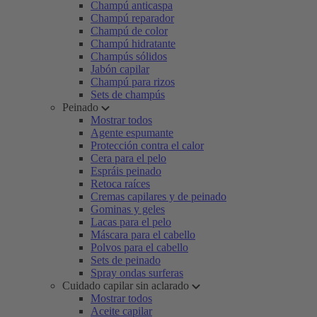
Champú anticaspa
Champú reparador
Champú de color
Champú hidratante
Champús sólidos
Jabón capilar
Champú para rizos
Sets de champús
Peinado
Mostrar todos
Agente espumante
Protección contra el calor
Cera para el pelo
Espráis peinado
Retoca raíces
Cremas capilares y de peinado
Gominas y geles
Lacas para el pelo
Máscara para el cabello
Polvos para el cabello
Sets de peinado
Spray ondas surferas
Cuidado capilar sin aclarado
Mostrar todos
Aceite capilar