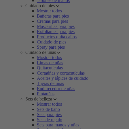
Jabones de manos
Cuidado de pies
Mostrar todos
Bañeras para pies
Cremas para pies
Mascarillas para pies
Exfoliantes para pies
Productos quita callos
Cuidado de pies
Spray para pies
Cuidado de uñas
Mostrar todos
Limas de uñas
Quitacutículas
Cortaúñas y cortacutículas
Aceites y lápices de cuidado
Tijeras de uñas
Endurecedor de uñas
Pintauñas
Sets de belleza
Mostrar todos
Sets de baño
Sets para pies
Sets de regalo
Sets para manos y uñas