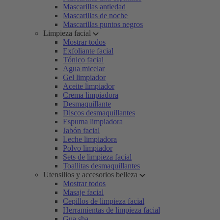
Mascarillas antiedad
Mascarillas de noche
Mascarillas puntos negros
Limpieza facial
Mostrar todos
Exfoliante facial
Tónico facial
Agua micelar
Gel limpiador
Aceite limpiador
Crema limpiadora
Desmaquillante
Discos desmaquillantes
Espuma limpiadora
Jabón facial
Leche limpiadora
Polvo limpiador
Sets de limpieza facial
Toallitas desmaquillantes
Utensilios y accesorios belleza
Mostrar todos
Masaje facial
Cepillos de limpieza facial
Herramientas de limpieza facial
Gua sha