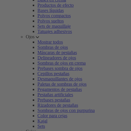
Productos de efecto
Bases líquidas
Polvos compactos
Polvos sueltos
Sets de maquillaje
Tatuajes adhesivos
Ojos
Mostrar todos
Sombras de ojos
Máscaras de pestañas
Delineadores de ojos
Sombras de ojos en crema
Prebases sombra de ojos
Cepillos pestañas
Desmaquillantes de ojos
Paletas de sombras de ojos
Pegamentos de pestañas
Pestañas artificiales
Prebases pestañas
Rizadores de pestañas
Sombras de ojos con purpurina
Color para cejas
Kajal
Sets