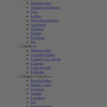
Mostrar todos
Antienvejecimiento
Ojos
Labios
Atención nocturna
Guardería
Afeitado
Dientes
Limpieza
Sol
Cabello
Mostrar todos
Acondicionador
Cuidado del cabello
Champú
Color de pelo
Estilismo
Cuidado corporal
Mostrar todos
Manos y pies
Lociones
Aceites
Limpieza
Sol
Desodorantes