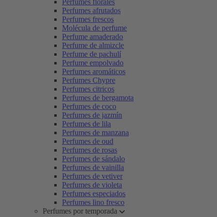
Perfumes florales
Perfumes afrutados
Perfumes frescos
Molécula de perfume
Perfume amaderado
Perfume de almizcle
Perfume de pachulí
Perfume empolvado
Perfumes aromáticos
Perfumes Chypre
Perfumes citricos
Perfumes de bergamota
Perfumes de coco
Perfumes de jazmín
Perfumes de lila
Perfumes de manzana
Perfumes de oud
Perfumes de rosas
Perfumes de sándalo
Perfumes de vainilla
Perfumes de vetiver
Perfumes de violeta
Perfumes especiados
Perfumes lino fresco
Perfumes por temporada