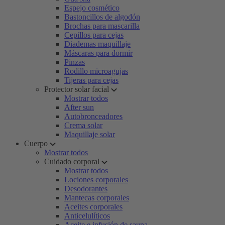
Espejo cosmético
Bastoncillos de algodón
Brochas para mascarilla
Cepillos para cejas
Diademas maquillaje
Máscaras para dormir
Pinzas
Rodillo microagujas
Tijeras para cejas
Protector solar facial
Mostrar todos
After sun
Autobronceadores
Crema solar
Maquillaje solar
Cuerpo
Mostrar todos
Cuidado corporal
Mostrar todos
Lociones corporales
Desodorantes
Mantecas corporales
Aceites corporales
Anticelulíticos
Aceite e infusión de sauna