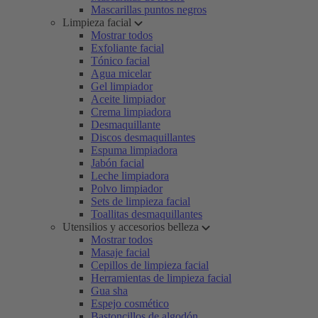
Mascarillas puntos negros
Limpieza facial
Mostrar todos
Exfoliante facial
Tónico facial
Agua micelar
Gel limpiador
Aceite limpiador
Crema limpiadora
Desmaquillante
Discos desmaquillantes
Espuma limpiadora
Jabón facial
Leche limpiadora
Polvo limpiador
Sets de limpieza facial
Toallitas desmaquillantes
Utensilios y accesorios belleza
Mostrar todos
Masaje facial
Cepillos de limpieza facial
Herramientas de limpieza facial
Gua sha
Espejo cosmético
Bastoncillos de algodón