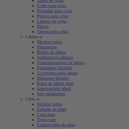
Tintes de cejas
Geles para cejas
Pomadas para cejas
Polvos para cejas
Lápices de cejas
Pinzas
Tijeras para cejas
Labios
Mostrar todos
Pintalabios
Brillos de labios
Perfiladores labiales
Voluminizadores de labios
Pintalabios líquidos
Accesorios para labios
Bálsamos labiales
Barra de labios mate
Imprimación labial
Sets pintalabios
Uñas
Mostrar todos
Esmalte de uñas
Capa base
Tops coats
Endurecedor de uñas