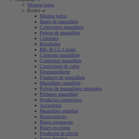
Mostrar todos
Rostro
Mostrar todos
Bases de maquillaje
Correctores maquillaje
Polvos de maquillaje
Coloretes
Resaltador
BB- & CC-Cream
Contorno maquillaje
Contornos maquillaje
Correctores de color
Desmaquillante
Fijadores de maquillaje
Maquillaje camuflaje
Polvos de maquillajes minerales
Prebases maquillaje
Productos correctores
Accesorios
Maquillaje antiedad
Bronceadores
Bases compactas
Bases en crema
Productos de efecto
Bases líquidas