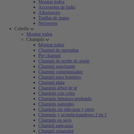
Mostrar todos
Accesorios de baño
Albornoces
Toallas de mano
Neceseres
Cabello
Mostrar todos
Champús
Mostrar todos
Champú de queratina
Pre champú
Champú de aceite de argán
Champú suavizante
Champú voluminizador
Champú para hombres
Champú plata
Champús árbol de té
Champús con color
Champús limpieza profunda
Champús naturales
Champús sin siliconas y otros
Champús y acondicionadores 2 en 1
Champús en seco
Champú anticaspa
Champú reparador