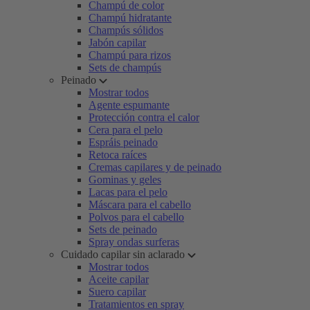
Champú de color
Champú hidratante
Champús sólidos
Jabón capilar
Champú para rizos
Sets de champús
Peinado
Mostrar todos
Agente espumante
Protección contra el calor
Cera para el pelo
Espráis peinado
Retoca raíces
Cremas capilares y de peinado
Gominas y geles
Lacas para el pelo
Máscara para el cabello
Polvos para el cabello
Sets de peinado
Spray ondas surferas
Cuidado capilar sin aclarado
Mostrar todos
Aceite capilar
Suero capilar
Tratamientos en spray