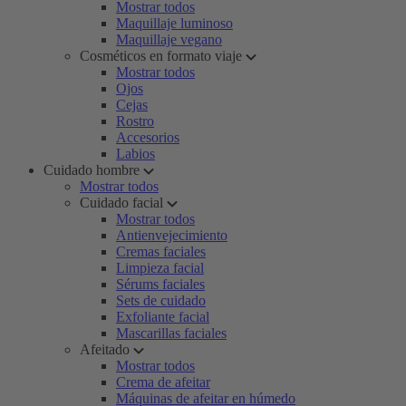
Mostrar todos
Maquillaje luminoso
Maquillaje vegano
Cosméticos en formato viaje
Mostrar todos
Ojos
Cejas
Rostro
Accesorios
Labios
Cuidado hombre
Mostrar todos
Cuidado facial
Mostrar todos
Antienvejecimiento
Cremas faciales
Limpieza facial
Sérums faciales
Sets de cuidado
Exfoliante facial
Mascarillas faciales
Afeitado
Mostrar todos
Crema de afeitar
Máquinas de afeitar en húmedo