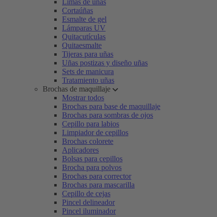
Limas de uñas
Cortaúñas
Esmalte de gel
Lámparas UV
Quitacutículas
Quitaesmalte
Tijeras para uñas
Uñas postizas y diseño uñas
Sets de manicura
Tratamiento uñas
Brochas de maquillaje
Mostrar todos
Brochas para base de maquillaje
Brochas para sombras de ojos
Cepillo para labios
Limpiador de cepillos
Brochas colorete
Aplicadores
Bolsas para cepillos
Brocha para polvos
Brochas para corrector
Brochas para mascarilla
Cepillo de cejas
Pincel delineador
Pincel iluminador