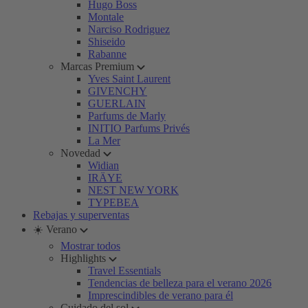
Hugo Boss
Montale
Narciso Rodriguez
Shiseido
Rabanne
Marcas Premium
Yves Saint Laurent
GIVENCHY
GUERLAIN
Parfums de Marly
INITIO Parfums Privés
La Mer
Novedad
Widian
IRÄYE
NEST NEW YORK
TYPEBEA
Rebajas y superventas
☀️ Verano
Mostrar todos
Highlights
Travel Essentials
Tendencias de belleza para el verano 2026
Imprescindibles de verano para él
Cuidado del sol