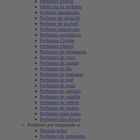
Perfumes frescos
Molécula de perfume
Perfume amaderado
Perfume de almizcle
Perfume de pachulí
Perfume empolvado
Perfumes aromáticos
Perfumes Chypre
Perfumes citricos
Perfumes de bergamota
Perfumes de coco
Perfumes de jazmín
Perfumes de lila
Perfumes de manzana
Perfumes de oud
Perfumes de rosas
Perfumes de sándalo
Perfumes de vainilla
Perfumes de vetiver
Perfumes de violeta
Perfumes especiados
Perfumes lino fresco
Perfumes por temporada
Mostrar todos
Perfumes de primavera