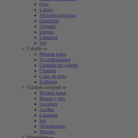
Ojos
Labios
Atención nocturna
Guardería
Afeitado
Dientes
Limpieza
Sol
Cabello
Mostrar todos
Acondicionador
Cuidado del cabello
Champú
Color de pelo
Estilismo
Cuidado corporal
Mostrar todos
Manos y pies
Lociones
Aceites
Limpieza
Sol
Desodorantes
Jabones
Maquillaje