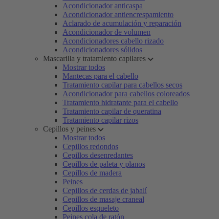
Acondicionador anticaspa
Acondicionador antiencrespamiento
Aclarado de acumulación y reparación
Acondicionador de volumen
Acondicionadores cabello rizado
Acondicionadores sólidos
Mascarilla y tratamiento capilares
Mostrar todos
Mantecas para el cabello
Tratamiento capilar para cabellos secos
Acondicionador para cabellos coloreados
Tratamiento hidratante para el cabello
Tratamiento capilar de queratina
Tratamiento capilar rizos
Cepillos y peines
Mostrar todos
Cepillos redondos
Cepillos desenredantes
Cepillos de paleta y planos
Cepillos de madera
Peines
Cepillos de cerdas de jabalí
Cepillos de masaje craneal
Cepillos esqueleto
Peines cola de ratón