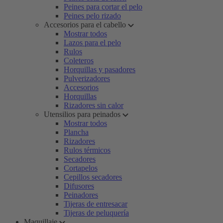
Peines para cortar el pelo
Peines pelo rizado
Accesorios para el cabello
Mostrar todos
Lazos para el pelo
Rulos
Coleteros
Horquillas y pasadores
Pulverizadores
Accesorios
Horquillas
Rizadores sin calor
Utensilios para peinados
Mostrar todos
Plancha
Rizadores
Rulos térmicos
Secadores
Cortapelos
Cepillos secadores
Difusores
Peinadores
Tijeras de entresacar
Tijeras de peluquería
Maquillaje