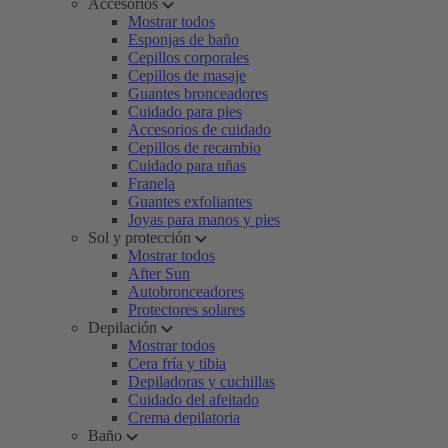
Accesorios
Mostrar todos
Esponjas de baño
Cepillos corporales
Cepillos de masaje
Guantes bronceadores
Cuidado para pies
Accesorios de cuidado
Cepillos de recambio
Cuidado para uñas
Franela
Guantes exfoliantes
Joyas para manos y pies
Sol y protección
Mostrar todos
After Sun
Autobronceadores
Protectores solares
Depilación
Mostrar todos
Cera fría y tibia
Depiladoras y cuchillas
Cuidado del afeitado
Crema depilatoria
Baño