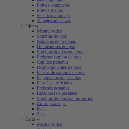
Polvos compactos
Polvos sueltos
Sets de maquillaje
Tatuajes adhesivos
Ojos
Mostrar todos
Sombras de ojos
Máscaras de pestañas
Delineadores de ojos
Sombras de ojos en crema
Prebases sombra de ojos
Cepillos pestañas
Desmaquillantes de ojos
Paletas de sombras de ojos
Pegamentos de pestañas
Pestañas artificiales
Prebases pestañas
Rizadores de pestañas
Sombras de ojos con purpurina
Color para cejas
Kajal
Sets
Cejas
Mostrar todos