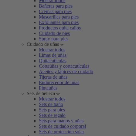
Mostrar todos
Bañeras para pies
Cremas para pies
Mascarillas para pies
Exfoliantes para pies
Productos quita callos
Cuidado de pies
Spray para pies
Cuidado de uñas
Mostrar todos
Limas de uñas
Quitacutículas
Cortaúñas y cortacutículas
Aceites y lápices de cuidado
Tijeras de uñas
Endurecedor de uñas
Pintauñas
Sets de belleza
Mostrar todos
Sets de baño
Sets para pies
Sets de regalo
Sets para manos y uñas
Sets de cuidado corporal
Sets de protección solar