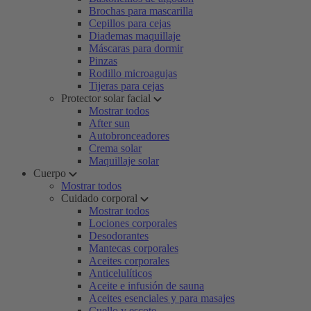
Brochas para mascarilla
Cepillos para cejas
Diademas maquillaje
Máscaras para dormir
Pinzas
Rodillo microagujas
Tijeras para cejas
Protector solar facial
Mostrar todos
After sun
Autobronceadores
Crema solar
Maquillaje solar
Cuerpo
Mostrar todos
Cuidado corporal
Mostrar todos
Lociones corporales
Desodorantes
Mantecas corporales
Aceites corporales
Anticelulíticos
Aceite e infusión de sauna
Aceites esenciales y para masajes
Cuello y escote