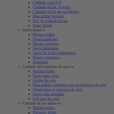
Cuidado con Q10
Cuidado facial 24 horas
Cuidado facial sin parabenos
Mascarillas faciales
Sets de cuidado facial
Spray facial
Suero facial
Mostrar todos
Sérum antiedad
Sérum colágeno
Suero hidratante
Suero de ácido hialurónico
Sérum vitamina c
Ampollas
Cuidado del contorno de ojos
Mostrar todos
Suero para cejas
Crema de ojos
Mascarillas y parches para el contorno de ojos
Sérum para el contorno de ojos
Suero para pestañas
Gel para los ojos
Cuidado de los labios
Mostrar todos
Bálsamo labial