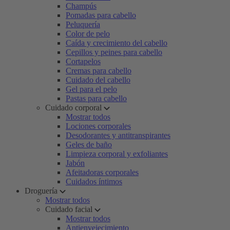
Champús
Pomadas para cabello
Peluquería
Color de pelo
Caída y crecimiento del cabello
Cepillos y peines para cabello
Cortapelos
Cremas para cabello
Cuidado del cabello
Gel para el pelo
Pastas para cabello
Cuidado corporal
Mostrar todos
Lociones corporales
Desodorantes y antitranspirantes
Geles de baño
Limpieza corporal y exfoliantes
Jabón
Afeitadoras corporales
Cuidados íntimos
Droguería
Mostrar todos
Cuidado facial
Mostrar todos
Antienvejecimiento