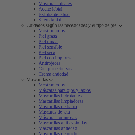
Máscaras labiales
Aceite labial
Exfoliante labial
Suero labial
Cuidados según las necesidades y el tipo de piel
Mostrar todos
Piel grasa
Piel mixta
Piel sensible
Piel seca
Piel con impurezas
Antirojeces
Con protector solar
Crema antiedad
Mascarillas
Mostrar todos
Máscaras para ojos y labios
Mascarillas hidratantes
Mascarillas limpiadoras
Mascarillas de barro
Máscaras de tela
Máscaras luminosas
Mascarillas anti espinillas
Mascarillas antiedad
Mascarillas de noche