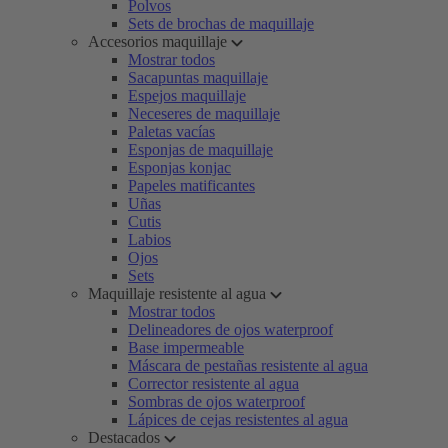
Polvos
Sets de brochas de maquillaje
Accesorios maquillaje
Mostrar todos
Sacapuntas maquillaje
Espejos maquillaje
Neceseres de maquillaje
Paletas vacías
Esponjas de maquillaje
Esponjas konjac
Papeles matificantes
Uñas
Cutis
Labios
Ojos
Sets
Maquillaje resistente al agua
Mostrar todos
Delineadores de ojos waterproof
Base impermeable
Máscara de pestañas resistente al agua
Corrector resistente al agua
Sombras de ojos waterproof
Lápices de cejas resistentes al agua
Destacados