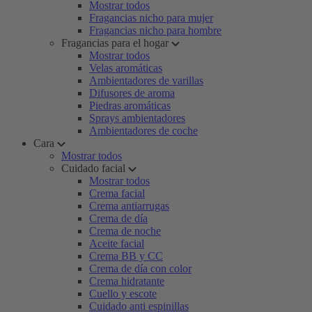
Mostrar todos
Fragancias nicho para mujer
Fragancias nicho para hombre
Fragancias para el hogar
Mostrar todos
Velas aromáticas
Ambientadores de varillas
Difusores de aroma
Piedras aromáticas
Sprays ambientadores
Ambientadores de coche
Cara
Mostrar todos
Cuidado facial
Mostrar todos
Crema facial
Crema antiarrugas
Crema de día
Crema de noche
Aceite facial
Crema BB y CC
Crema de día con color
Crema hidratante
Cuello y escote
Cuidado anti espinillas