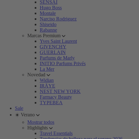
SENSAI
Hugo Boss
Montale
Narciso Rodriguez
Shiseido
Rabanne
Marcas Premium
Yves Saint Laurent
GIVENCHY
GUERLAIN
Parfums de Marly
INITIO Parfums Privés
La Mer
Novedad
Widian
IRÄYE
NEST NEW YORK
Farmacy Beauty
TYPEBEA
Sale
☀️ Verano
Mostrar todos
Highlights
Travel Essentials
Tendencias de belleza para el verano 2026