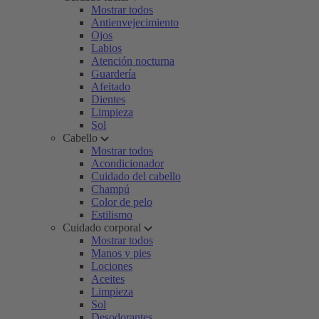
Mostrar todos
Antienvejecimiento
Ojos
Labios
Atención nocturna
Guardería
Afeitado
Dientes
Limpieza
Sol
Cabello
Mostrar todos
Acondicionador
Cuidado del cabello
Champú
Color de pelo
Estilismo
Cuidado corporal
Mostrar todos
Manos y pies
Lociones
Aceites
Limpieza
Sol
Desodorantes