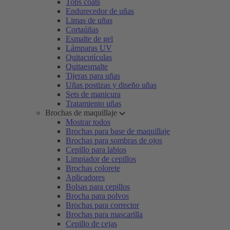
Tops coats
Endurecedor de uñas
Limas de uñas
Cortaúñas
Esmalte de gel
Lámparas UV
Quitacutículas
Quitaesmalte
Tijeras para uñas
Uñas postizas y diseño uñas
Sets de manicura
Tratamiento uñas
Brochas de maquillaje
Mostrar todos
Brochas para base de maquillaje
Brochas para sombras de ojos
Cepillo para labios
Limpiador de cepillos
Brochas colorete
Aplicadores
Bolsas para cepillos
Brocha para polvos
Brochas para corrector
Brochas para mascarilla
Cepillo de cejas