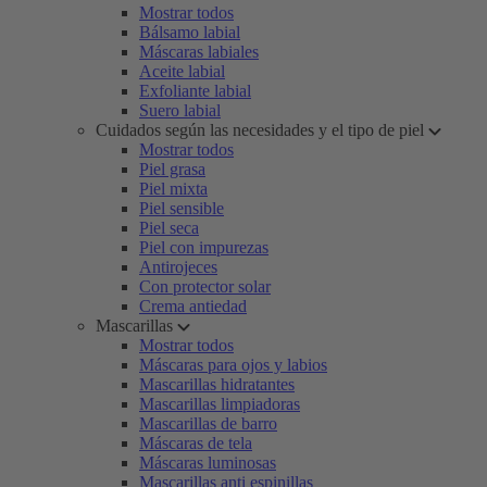
Mostrar todos
Bálsamo labial
Máscaras labiales
Aceite labial
Exfoliante labial
Suero labial
Cuidados según las necesidades y el tipo de piel
Mostrar todos
Piel grasa
Piel mixta
Piel sensible
Piel seca
Piel con impurezas
Antirojeces
Con protector solar
Crema antiedad
Mascarillas
Mostrar todos
Máscaras para ojos y labios
Mascarillas hidratantes
Mascarillas limpiadoras
Mascarillas de barro
Máscaras de tela
Máscaras luminosas
Mascarillas anti espinillas