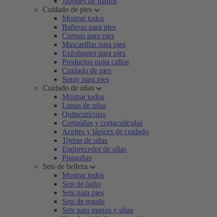
Jabones de manos
Cuidado de pies
Mostrar todos
Bañeras para pies
Cremas para pies
Mascarillas para pies
Exfoliantes para pies
Productos quita callos
Cuidado de pies
Spray para pies
Cuidado de uñas
Mostrar todos
Limas de uñas
Quitacutículas
Cortaúñas y cortacutículas
Aceites y lápices de cuidado
Tijeras de uñas
Endurecedor de uñas
Pintauñas
Sets de belleza
Mostrar todos
Sets de baño
Sets para pies
Sets de regalo
Sets para manos y uñas