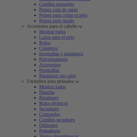
Cepillos esqueleto
Peines cola de ratón
Peines para cortar el pelo
Peines pelo rizado
Accesorios para el cabello
Mostrar todos
Lazos para el pelo
Rulos
Coleteros
Horquillas y pasadores
Pulverizadores
Accesorios
Horquillas
Rizadores sin calor
Utensilios para peinados
Mostrar todos
Plancha
Rizadores
Rulos térmicos
Secadores
Cortapelos
Cepillos secadores
Difusores
Peinadores
Tijeras de entresacar