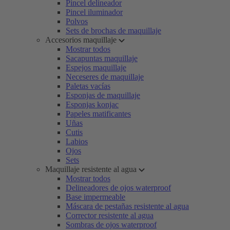
Pincel delineador
Pincel iluminador
Polvos
Sets de brochas de maquillaje
Accesorios maquillaje
Mostrar todos
Sacapuntas maquillaje
Espejos maquillaje
Neceseres de maquillaje
Paletas vacías
Esponjas de maquillaje
Esponjas konjac
Papeles matificantes
Uñas
Cutis
Labios
Ojos
Sets
Maquillaje resistente al agua
Mostrar todos
Delineadores de ojos waterproof
Base impermeable
Máscara de pestañas resistente al agua
Corrector resistente al agua
Sombras de ojos waterproof