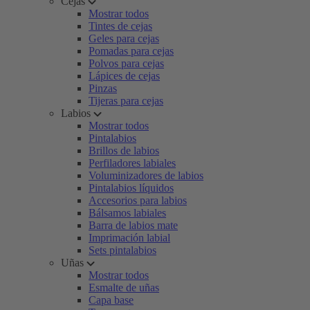
Cejas
Mostrar todos
Tintes de cejas
Geles para cejas
Pomadas para cejas
Polvos para cejas
Lápices de cejas
Pinzas
Tijeras para cejas
Labios
Mostrar todos
Pintalabios
Brillos de labios
Perfiladores labiales
Voluminizadores de labios
Pintalabios líquidos
Accesorios para labios
Bálsamos labiales
Barra de labios mate
Imprimación labial
Sets pintalabios
Uñas
Mostrar todos
Esmalte de uñas
Capa base