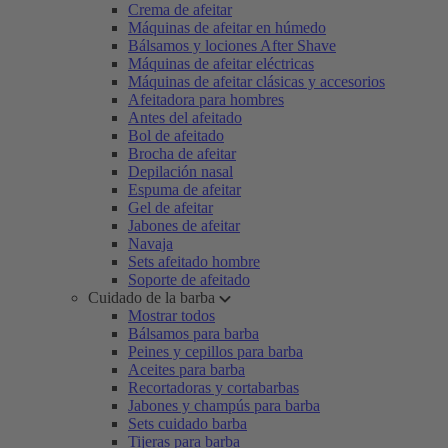
Crema de afeitar
Máquinas de afeitar en húmedo
Bálsamos y lociones After Shave
Máquinas de afeitar eléctricas
Máquinas de afeitar clásicas y accesorios
Afeitadora para hombres
Antes del afeitado
Bol de afeitado
Brocha de afeitar
Depilación nasal
Espuma de afeitar
Gel de afeitar
Jabones de afeitar
Navaja
Sets afeitado hombre
Soporte de afeitado
Cuidado de la barba
Mostrar todos
Bálsamos para barba
Peines y cepillos para barba
Aceites para barba
Recortadoras y cortabarbas
Jabones y champús para barba
Sets cuidado barba
Tijeras para barba