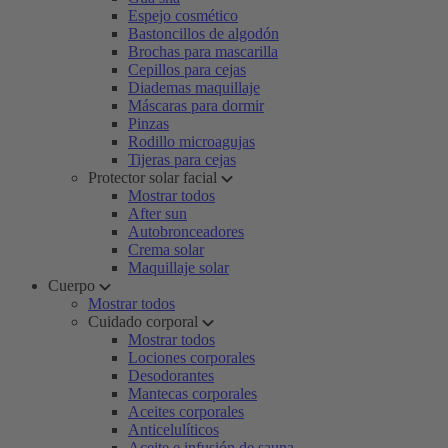
Espejo cosmético
Bastoncillos de algodón
Brochas para mascarilla
Cepillos para cejas
Diademas maquillaje
Máscaras para dormir
Pinzas
Rodillo microagujas
Tijeras para cejas
Protector solar facial
Mostrar todos
After sun
Autobronceadores
Crema solar
Maquillaje solar
Cuerpo
Mostrar todos
Cuidado corporal
Mostrar todos
Lociones corporales
Desodorantes
Mantecas corporales
Aceites corporales
Anticelulíticos
Aceite e infusión de sauna