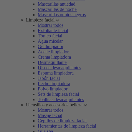
Mascarillas antiedad
Mascarillas de noche
Mascarillas puntos negros
Limpieza facial
Mostrar todos
Exfoliante facial
Tónico facial
Agua micelar
Gel limpiador
Aceite limpiador
Crema limpiadora
Desmaquillante
Discos desmaquillantes
Espuma limpiadora
Jabón facial
Leche limpiadora
Polvo limpiador
Sets de limpieza facial
Toallitas desmaquillantes
Utensilios y accesorios belleza
Mostrar todos
Masaje facial
Cepillos de limpieza facial
Herramientas de limpieza facial
Gua sha