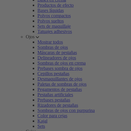
Productos de efecto
Bases líquidas
Polvos compactos
Polvos sueltos
Sets de maquillaje
Tatuajes adhesivos
Ojos
Mostrar todos
Sombras de ojos
Máscaras de pestañas
Delineadores de ojos
Sombras de ojos en crema
Prebases sombra de ojos
Cepillos pestañas
Desmaquillantes de ojos
Paletas de sombras de ojos
Pegamentos de pestañas
Pestañas artificiales
Prebases pestañas
Rizadores de pestañas
Sombras de ojos con purpurina
Color para cejas
Kajal
Sets