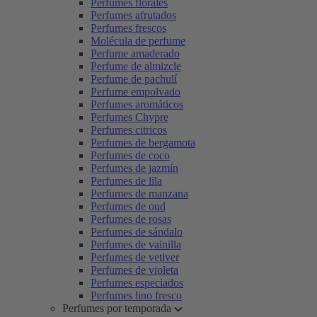
Perfumes florales
Perfumes afrutados
Perfumes frescos
Molécula de perfume
Perfume amaderado
Perfume de almizcle
Perfume de pachulí
Perfume empolvado
Perfumes aromáticos
Perfumes Chypre
Perfumes citricos
Perfumes de bergamota
Perfumes de coco
Perfumes de jazmín
Perfumes de lila
Perfumes de manzana
Perfumes de oud
Perfumes de rosas
Perfumes de sándalo
Perfumes de vainilla
Perfumes de vetiver
Perfumes de violeta
Perfumes especiados
Perfumes lino fresco
Perfumes por temporada