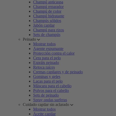
Champú anticaspa
Champú reparador
Champú de color
Champú hidratante
Champús sólidos
Jabón capilar
Champú para rizos
Sets de champús
Peinado
Mostrar todos
Agente espumante
Protección contra el calor
Cera para el pelo
Espráis peinado
Retoca raíces
Cremas capilares y de peinado
Gominas y geles
Lacas para el pelo
Máscara para el cabello
Polvos para el cabello
Sets de peinado
Spray ondas surferas
Cuidado capilar sin aclarado
Mostrar todos
Aceite capilar