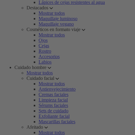
Lápices de cejas resistentes al agua
Destacados
Mostrar todos
Maquillaje luminoso
Maquillaje vegano
Cosméticos en formato viaje
Mostrar todos
Ojos
Cejas
Rostro
Accesorios
Labios
Cuidado hombre
Mostrar todos
Cuidado facial
Mostrar todos
Antienvejecimiento
Cremas faciales
Limpieza facial
Sérums faciales
Sets de cuidado
Exfoliante facial
Mascarillas faciales
Afeitado
Mostrar todos