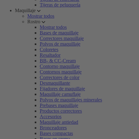
Tijeras de peluquería
Maquillaje
Mostrar todos
Rostro
Mostrar todos
Bases de maquillaje
Correctores maquillaje
Polvos de maquillaje
Coloretes
Resaltador
BB- & CC-Cream
Contorno maquillaje
Contornos maquillaje
Correctores de color
Desmaquillante
Fijadores de maquillaje
Maquillaje camuflaje
Polvos de maquillajes minerales
Prebases maquillaje
Productos correctores
Accesorios
Maquillaje antiedad
Bronceadores
Bases compactas
Bases en crema