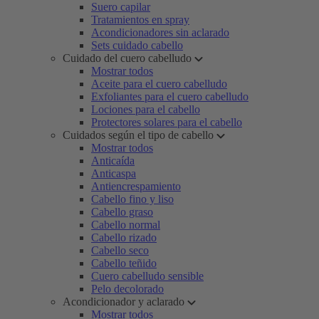
Suero capilar
Tratamientos en spray
Acondicionadores sin aclarado
Sets cuidado cabello
Cuidado del cuero cabelludo
Mostrar todos
Aceite para el cuero cabelludo
Exfoliantes para el cuero cabelludo
Lociones para el cabello
Protectores solares para el cabello
Cuidados según el tipo de cabello
Mostrar todos
Anticaída
Anticaspa
Antiencrespamiento
Cabello fino y liso
Cabello graso
Cabello normal
Cabello rizado
Cabello seco
Cabello teñido
Cuero cabelludo sensible
Pelo decolorado
Acondicionador y aclarado
Mostrar todos