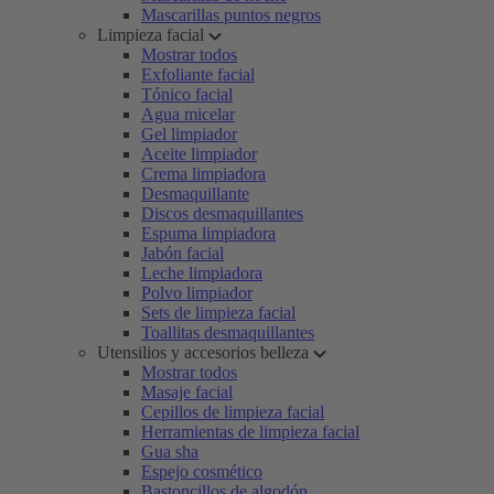
Mascarillas puntos negros
Limpieza facial
Mostrar todos
Exfoliante facial
Tónico facial
Agua micelar
Gel limpiador
Aceite limpiador
Crema limpiadora
Desmaquillante
Discos desmaquillantes
Espuma limpiadora
Jabón facial
Leche limpiadora
Polvo limpiador
Sets de limpieza facial
Toallitas desmaquillantes
Utensilios y accesorios belleza
Mostrar todos
Masaje facial
Cepillos de limpieza facial
Herramientas de limpieza facial
Gua sha
Espejo cosmético
Bastoncillos de algodón