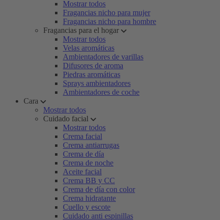
Mostrar todos
Fragancias nicho para mujer
Fragancias nicho para hombre
Fragancias para el hogar
Mostrar todos
Velas aromáticas
Ambientadores de varillas
Difusores de aroma
Piedras aromáticas
Sprays ambientadores
Ambientadores de coche
Cara
Mostrar todos
Cuidado facial
Mostrar todos
Crema facial
Crema antiarrugas
Crema de día
Crema de noche
Aceite facial
Crema BB y CC
Crema de día con color
Crema hidratante
Cuello y escote
Cuidado anti espinillas