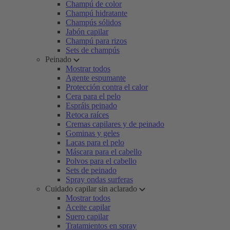
Champú de color
Champú hidratante
Champús sólidos
Jabón capilar
Champú para rizos
Sets de champús
Peinado
Mostrar todos
Agente espumante
Protección contra el calor
Cera para el pelo
Espráis peinado
Retoca raíces
Cremas capilares y de peinado
Gominas y geles
Lacas para el pelo
Máscara para el cabello
Polvos para el cabello
Sets de peinado
Spray ondas surferas
Cuidado capilar sin aclarado
Mostrar todos
Aceite capilar
Suero capilar
Tratamientos en spray