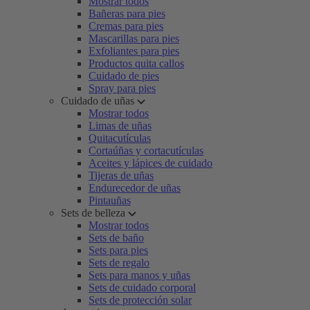
Mostrar todos
Bañeras para pies
Cremas para pies
Mascarillas para pies
Exfoliantes para pies
Productos quita callos
Cuidado de pies
Spray para pies
Cuidado de uñas
Mostrar todos
Limas de uñas
Quitacutículas
Cortaúñas y cortacutículas
Aceites y lápices de cuidado
Tijeras de uñas
Endurecedor de uñas
Pintauñas
Sets de belleza
Mostrar todos
Sets de baño
Sets para pies
Sets de regalo
Sets para manos y uñas
Sets de cuidado corporal
Sets de protección solar