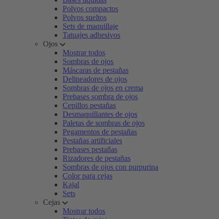
Polvos compactos
Polvos sueltos
Sets de maquillaje
Tatuajes adhesivos
Ojos
Mostrar todos
Sombras de ojos
Máscaras de pestañas
Delineadores de ojos
Sombras de ojos en crema
Prebases sombra de ojos
Cepillos pestañas
Desmaquillantes de ojos
Paletas de sombras de ojos
Pegamentos de pestañas
Pestañas artificiales
Prebases pestañas
Rizadores de pestañas
Sombras de ojos con purpurina
Color para cejas
Kajal
Sets
Cejas
Mostrar todos