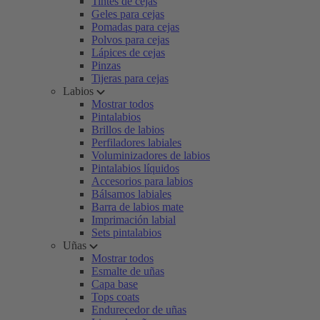
Tintes de cejas
Geles para cejas
Pomadas para cejas
Polvos para cejas
Lápices de cejas
Pinzas
Tijeras para cejas
Labios
Mostrar todos
Pintalabios
Brillos de labios
Perfiladores labiales
Voluminizadores de labios
Pintalabios líquidos
Accesorios para labios
Bálsamos labiales
Barra de labios mate
Imprimación labial
Sets pintalabios
Uñas
Mostrar todos
Esmalte de uñas
Capa base
Tops coats
Endurecedor de uñas