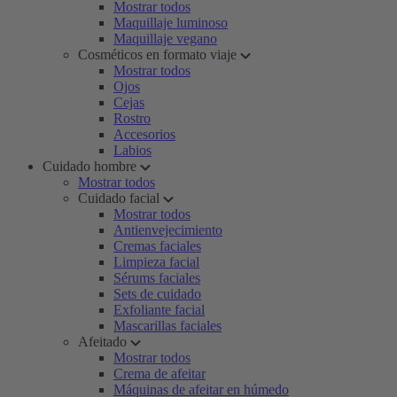
Mostrar todos
Maquillaje luminoso
Maquillaje vegano
Cosméticos en formato viaje
Mostrar todos
Ojos
Cejas
Rostro
Accesorios
Labios
Cuidado hombre
Mostrar todos
Cuidado facial
Mostrar todos
Antienvejecimiento
Cremas faciales
Limpieza facial
Sérums faciales
Sets de cuidado
Exfoliante facial
Mascarillas faciales
Afeitado
Mostrar todos
Crema de afeitar
Máquinas de afeitar en húmedo