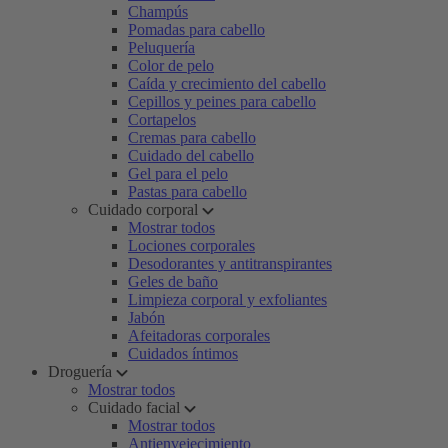
Champús
Pomadas para cabello
Peluquería
Color de pelo
Caída y crecimiento del cabello
Cepillos y peines para cabello
Cortapelos
Cremas para cabello
Cuidado del cabello
Gel para el pelo
Pastas para cabello
Cuidado corporal
Mostrar todos
Lociones corporales
Desodorantes y antitranspirantes
Geles de baño
Limpieza corporal y exfoliantes
Jabón
Afeitadoras corporales
Cuidados íntimos
Droguería
Mostrar todos
Cuidado facial
Mostrar todos
Antienvejecimiento