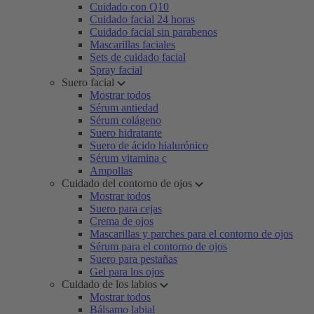
Cuidado con Q10
Cuidado facial 24 horas
Cuidado facial sin parabenos
Mascarillas faciales
Sets de cuidado facial
Spray facial
Suero facial
Mostrar todos
Sérum antiedad
Sérum colágeno
Suero hidratante
Suero de ácido hialurónico
Sérum vitamina c
Ampollas
Cuidado del contorno de ojos
Mostrar todos
Suero para cejas
Crema de ojos
Mascarillas y parches para el contorno de ojos
Sérum para el contorno de ojos
Suero para pestañas
Gel para los ojos
Cuidado de los labios
Mostrar todos
Bálsamo labial