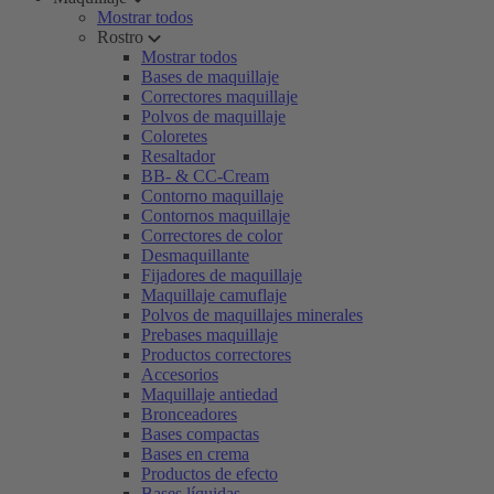
Mostrar todos
Rostro
Mostrar todos
Bases de maquillaje
Correctores maquillaje
Polvos de maquillaje
Coloretes
Resaltador
BB- & CC-Cream
Contorno maquillaje
Contornos maquillaje
Correctores de color
Desmaquillante
Fijadores de maquillaje
Maquillaje camuflaje
Polvos de maquillajes minerales
Prebases maquillaje
Productos correctores
Accesorios
Maquillaje antiedad
Bronceadores
Bases compactas
Bases en crema
Productos de efecto
Bases líquidas