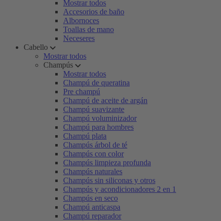
Mostrar todos
Accesorios de baño
Albornoces
Toallas de mano
Neceseres
Cabello
Mostrar todos
Champús
Mostrar todos
Champú de queratina
Pre champú
Champú de aceite de argán
Champú suavizante
Champú voluminizador
Champú para hombres
Champú plata
Champús árbol de té
Champús con color
Champús limpieza profunda
Champús naturales
Champús sin siliconas y otros
Champús y acondicionadores 2 en 1
Champús en seco
Champú anticaspa
Champú reparador