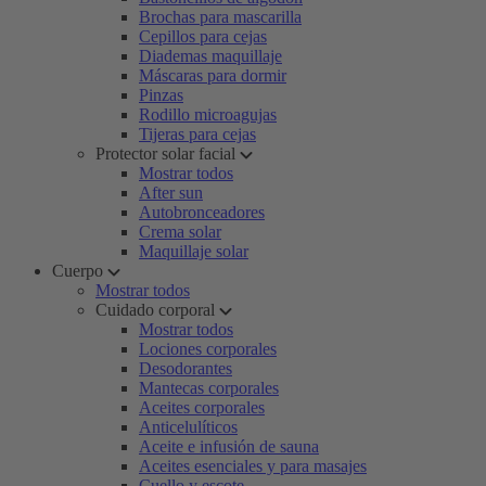
Brochas para mascarilla
Cepillos para cejas
Diademas maquillaje
Máscaras para dormir
Pinzas
Rodillo microagujas
Tijeras para cejas
Protector solar facial
Mostrar todos
After sun
Autobronceadores
Crema solar
Maquillaje solar
Cuerpo
Mostrar todos
Cuidado corporal
Mostrar todos
Lociones corporales
Desodorantes
Mantecas corporales
Aceites corporales
Anticelulíticos
Aceite e infusión de sauna
Aceites esenciales y para masajes
Cuello y escote