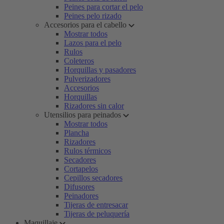
Peines para cortar el pelo
Peines pelo rizado
Accesorios para el cabello
Mostrar todos
Lazos para el pelo
Rulos
Coleteros
Horquillas y pasadores
Pulverizadores
Accesorios
Horquillas
Rizadores sin calor
Utensilios para peinados
Mostrar todos
Plancha
Rizadores
Rulos térmicos
Secadores
Cortapelos
Cepillos secadores
Difusores
Peinadores
Tijeras de entresacar
Tijeras de peluquería
Maquillaje