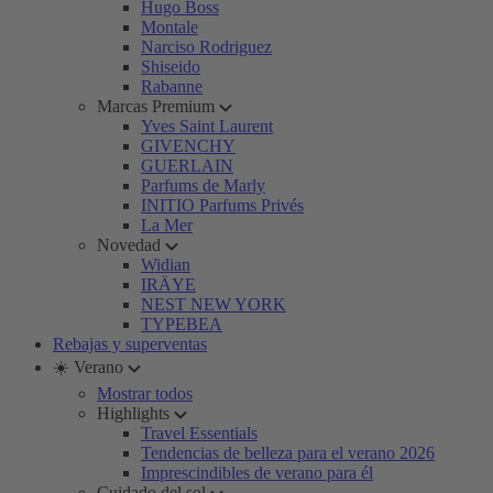
Hugo Boss
Montale
Narciso Rodriguez
Shiseido
Rabanne
Marcas Premium
Yves Saint Laurent
GIVENCHY
GUERLAIN
Parfums de Marly
INITIO Parfums Privés
La Mer
Novedad
Widian
IRÄYE
NEST NEW YORK
TYPEBEA
Rebajas y superventas
☀️ Verano
Mostrar todos
Highlights
Travel Essentials
Tendencias de belleza para el verano 2026
Imprescindibles de verano para él
Cuidado del sol