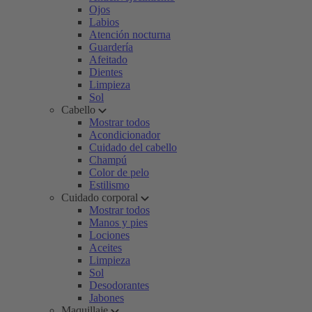
Ojos
Labios
Atención nocturna
Guardería
Afeitado
Dientes
Limpieza
Sol
Cabello
Mostrar todos
Acondicionador
Cuidado del cabello
Champú
Color de pelo
Estilismo
Cuidado corporal
Mostrar todos
Manos y pies
Lociones
Aceites
Limpieza
Sol
Desodorantes
Jabones
Maquillaje