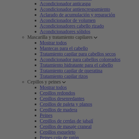
Acondicionador anticaspa
Acondicionador antiencrespamiento
Aclarado de acumulación y reparación
Acondicionador de volumen
Acondicionadores cabello rizado
Acondicionadores sólidos
Mascarilla y tratamiento capilares
Mostrar todos
Mantecas para el cabello
Tratamiento capilar para cabellos secos
Acondicionador para cabellos coloreados
Tratamiento hidratante para el cabello
Tratamiento capilar de queratina
Tratamiento capilar rizos
Cepillos y peines
Mostrar todos
Cepillos redondos
Cepillos desenredantes
Cepillos de paleta y planos
Cepillos de madera
Peines
Cepillos de cerdas de jabalí
Cepillos de masaje craneal
Cepillos esqueleto
Peines cola de ratón