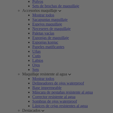
Polvos
Sets de brochas de maquillaje
Accesorios maquillaje
Mostrar todos
Sacapuntas maquillaje
Espejos maquillaje
Neceseres de maquillaje
Paletas vacías
Esponjas de maquillaje
Esponjas konjac
Papeles matificantes
Uñas
Cutis
Labios
Ojos
Sets
Maquillaje resistente al agua
Mostrar todos
Delineadores de ojos waterproof
Base impermeable
Máscara de pestañas resistente al agua
Corrector resistente al agua
Sombras de ojos waterproof
Lápices de cejas resistentes al agua
Destacados