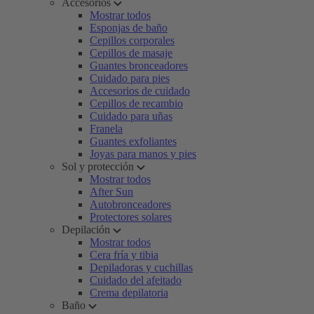
Accesorios
Mostrar todos
Esponjas de baño
Cepillos corporales
Cepillos de masaje
Guantes bronceadores
Cuidado para pies
Accesorios de cuidado
Cepillos de recambio
Cuidado para uñas
Franela
Guantes exfoliantes
Joyas para manos y pies
Sol y protección
Mostrar todos
After Sun
Autobronceadores
Protectores solares
Depilación
Mostrar todos
Cera fría y tibia
Depiladoras y cuchillas
Cuidado del afeitado
Crema depilatoria
Baño