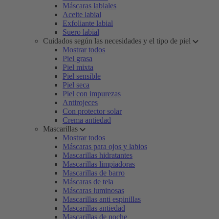
Máscaras labiales
Aceite labial
Exfoliante labial
Suero labial
Cuidados según las necesidades y el tipo de piel
Mostrar todos
Piel grasa
Piel mixta
Piel sensible
Piel seca
Piel con impurezas
Antirojeces
Con protector solar
Crema antiedad
Mascarillas
Mostrar todos
Máscaras para ojos y labios
Mascarillas hidratantes
Mascarillas limpiadoras
Mascarillas de barro
Máscaras de tela
Máscaras luminosas
Mascarillas anti espinillas
Mascarillas antiedad
Mascarillas de noche