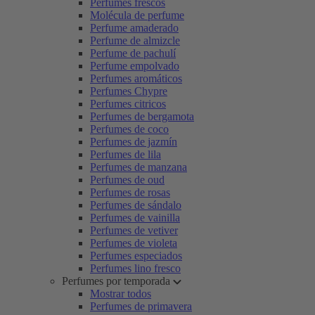
Perfumes frescos
Molécula de perfume
Perfume amaderado
Perfume de almizcle
Perfume de pachulí
Perfume empolvado
Perfumes aromáticos
Perfumes Chypre
Perfumes citricos
Perfumes de bergamota
Perfumes de coco
Perfumes de jazmín
Perfumes de lila
Perfumes de manzana
Perfumes de oud
Perfumes de rosas
Perfumes de sándalo
Perfumes de vainilla
Perfumes de vetiver
Perfumes de violeta
Perfumes especiados
Perfumes lino fresco
Perfumes por temporada
Mostrar todos
Perfumes de primavera