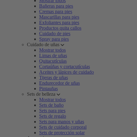
Mostrar todos
Bañeras para pies
Cremas para pies
Mascarillas para pies
Exfoliantes para pies
Productos quita callos
Cuidado de pies
Spray para pies
Cuidado de uñas
Mostrar todos
Limas de uñas
Quitacutículas
Cortaúñas y cortacutículas
Aceites y lápices de cuidado
Tijeras de uñas
Endurecedor de uñas
Pintauñas
Sets de belleza
Mostrar todos
Sets de baño
Sets para pies
Sets de regalo
Sets para manos y uñas
Sets de cuidado corporal
Sets de protección solar