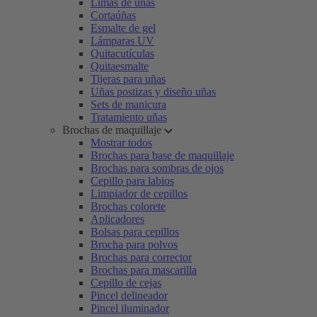
Limas de uñas
Cortaúñas
Esmalte de gel
Lámparas UV
Quitacutículas
Quitaesmalte
Tijeras para uñas
Uñas postizas y diseño uñas
Sets de manicura
Tratamiento uñas
Brochas de maquillaje
Mostrar todos
Brochas para base de maquillaje
Brochas para sombras de ojos
Cepillo para labios
Limpiador de cepillos
Brochas colorete
Aplicadores
Bolsas para cepillos
Brocha para polvos
Brochas para corrector
Brochas para mascarilla
Cepillo de cejas
Pincel delineador
Pincel iluminador