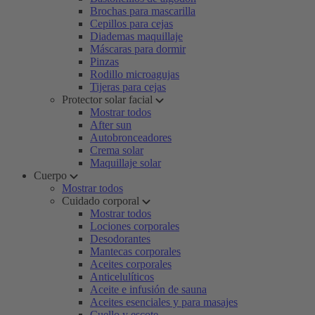
Brochas para mascarilla
Cepillos para cejas
Diademas maquillaje
Máscaras para dormir
Pinzas
Rodillo microagujas
Tijeras para cejas
Protector solar facial
Mostrar todos
After sun
Autobronceadores
Crema solar
Maquillaje solar
Cuerpo
Mostrar todos
Cuidado corporal
Mostrar todos
Lociones corporales
Desodorantes
Mantecas corporales
Aceites corporales
Anticelulíticos
Aceite e infusión de sauna
Aceites esenciales y para masajes
Cuello y escote