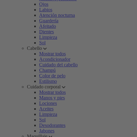
Ojos
Labios
Atención nocturna
Guardería
Afeitado
Dientes
Limpieza
Sol
Cabello
Mostrar todos
Acondicionador
Cuidado del cabello
Champú
Color de pelo
Estilismo
Cuidado corporal
Mostrar todos
Manos y pies
Lociones
Aceites
Limpieza
Sol
Desodorantes
Jabones
Maquillaje