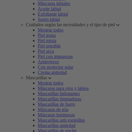
Máscaras labiales
Aceite labial
Exfoliante labial
Suero labial
Cuidados según las necesidades y el tipo de piel
Mostrar todos
Piel grasa
Piel mixta
Piel sensible
Piel seca
Piel con impurezas
Antirojeces
Con protector solar
Crema antiedad
Mascarillas
Mostrar todos
Máscaras para ojos y labios
Mascarillas hidratantes
Mascarillas limpiadoras
Mascarillas de barro
Máscaras de tela
Máscaras luminosas
Mascarillas anti espinillas
Mascarillas antiedad
Mascarillas de noche