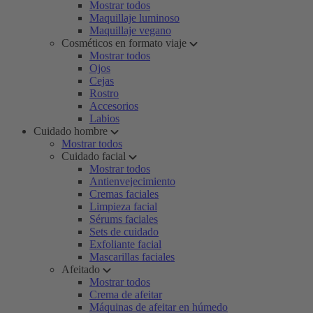
Mostrar todos
Maquillaje luminoso
Maquillaje vegano
Cosméticos en formato viaje
Mostrar todos
Ojos
Cejas
Rostro
Accesorios
Labios
Cuidado hombre
Mostrar todos
Cuidado facial
Mostrar todos
Antienvejecimiento
Cremas faciales
Limpieza facial
Sérums faciales
Sets de cuidado
Exfoliante facial
Mascarillas faciales
Afeitado
Mostrar todos
Crema de afeitar
Máquinas de afeitar en húmedo