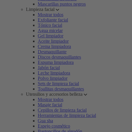
Mascarillas puntos negros
Limpieza facial
Mostrar todos
Exfoliante facial
Tónico facial
Agua micelar
Gel limpiador
Aceite limpiador
Crema limpiadora
Desmaquillante
Discos desmaquillantes
Espuma limpiadora
Jabón facial
Leche limpiadora
Polvo limpiador
Sets de limpieza facial
Toallitas desmaquillantes
Utensilios y accesorios belleza
Mostrar todos
Masaje facial
Cepillos de limpieza facial
Herramientas de limpieza facial
Gua sha
Espejo cosmético
Bastoncillos de algodón