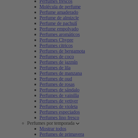
Perfumes frescos
Molécula de perfume
Perfume amaderado
Perfume de almizcle
Perfume de pachulí
Perfume empolvado
Perfumes aromáticos
Perfumes Chypre
Perfumes citricos
Perfumes de bergamota
Perfumes de coco
Perfumes de jazmín
Perfumes de lila
Perfumes de manzana
Perfumes de oud
Perfumes de rosas
Perfumes de sándalo
Perfumes de vainilla
Perfumes de vetiver
Perfumes de violeta
Perfumes especiados
Perfumes lino fresco
Perfumes por temporada
Mostrar todos
Perfumes de primavera