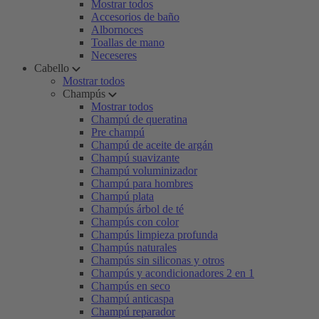
Mostrar todos
Accesorios de baño
Albornoces
Toallas de mano
Neceseres
Cabello
Mostrar todos
Champús
Mostrar todos
Champú de queratina
Pre champú
Champú de aceite de argán
Champú suavizante
Champú voluminizador
Champú para hombres
Champú plata
Champús árbol de té
Champús con color
Champús limpieza profunda
Champús naturales
Champús sin siliconas y otros
Champús y acondicionadores 2 en 1
Champús en seco
Champú anticaspa
Champú reparador