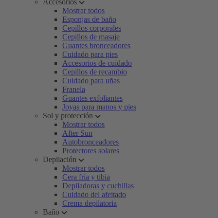
Accesorios
Mostrar todos
Esponjas de baño
Cepillos corporales
Cepillos de masaje
Guantes bronceadores
Cuidado para pies
Accesorios de cuidado
Cepillos de recambio
Cuidado para uñas
Franela
Guantes exfoliantes
Joyas para manos y pies
Sol y protección
Mostrar todos
After Sun
Autobronceadores
Protectores solares
Depilación
Mostrar todos
Cera fría y tibia
Depiladoras y cuchillas
Cuidado del afeitado
Crema depilatoria
Baño