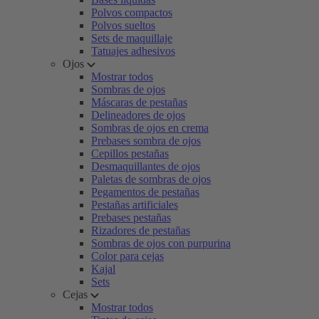
Polvos compactos
Polvos sueltos
Sets de maquillaje
Tatuajes adhesivos
Ojos
Mostrar todos
Sombras de ojos
Máscaras de pestañas
Delineadores de ojos
Sombras de ojos en crema
Prebases sombra de ojos
Cepillos pestañas
Desmaquillantes de ojos
Paletas de sombras de ojos
Pegamentos de pestañas
Pestañas artificiales
Prebases pestañas
Rizadores de pestañas
Sombras de ojos con purpurina
Color para cejas
Kajal
Sets
Cejas
Mostrar todos