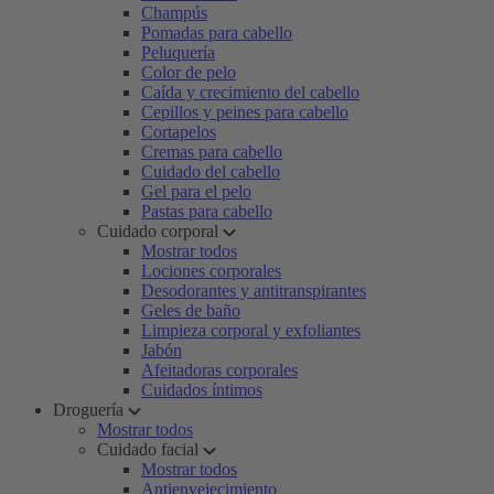
Champús
Pomadas para cabello
Peluquería
Color de pelo
Caída y crecimiento del cabello
Cepillos y peines para cabello
Cortapelos
Cremas para cabello
Cuidado del cabello
Gel para el pelo
Pastas para cabello
Cuidado corporal
Mostrar todos
Lociones corporales
Desodorantes y antitranspirantes
Geles de baño
Limpieza corporal y exfoliantes
Jabón
Afeitadoras corporales
Cuidados íntimos
Droguería
Mostrar todos
Cuidado facial
Mostrar todos
Antienvejecimiento