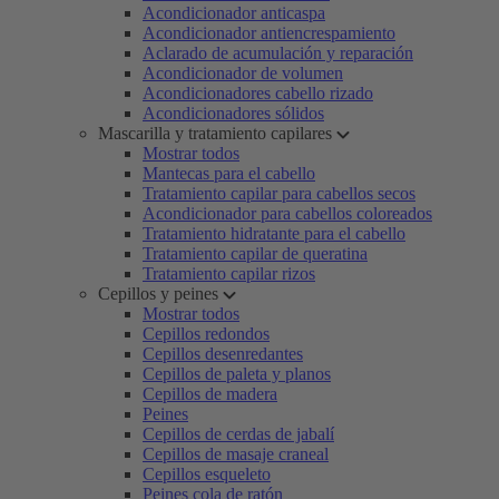
Acondicionador anticaspa
Acondicionador antiencrespamiento
Aclarado de acumulación y reparación
Acondicionador de volumen
Acondicionadores cabello rizado
Acondicionadores sólidos
Mascarilla y tratamiento capilares
Mostrar todos
Mantecas para el cabello
Tratamiento capilar para cabellos secos
Acondicionador para cabellos coloreados
Tratamiento hidratante para el cabello
Tratamiento capilar de queratina
Tratamiento capilar rizos
Cepillos y peines
Mostrar todos
Cepillos redondos
Cepillos desenredantes
Cepillos de paleta y planos
Cepillos de madera
Peines
Cepillos de cerdas de jabalí
Cepillos de masaje craneal
Cepillos esqueleto
Peines cola de ratón