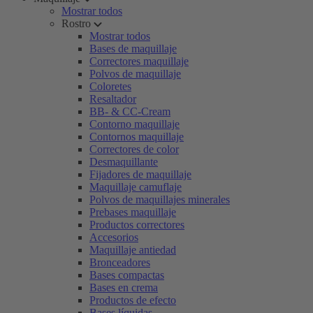
Mostrar todos
Rostro
Mostrar todos
Bases de maquillaje
Correctores maquillaje
Polvos de maquillaje
Coloretes
Resaltador
BB- & CC-Cream
Contorno maquillaje
Contornos maquillaje
Correctores de color
Desmaquillante
Fijadores de maquillaje
Maquillaje camuflaje
Polvos de maquillajes minerales
Prebases maquillaje
Productos correctores
Accesorios
Maquillaje antiedad
Bronceadores
Bases compactas
Bases en crema
Productos de efecto
Bases líquidas