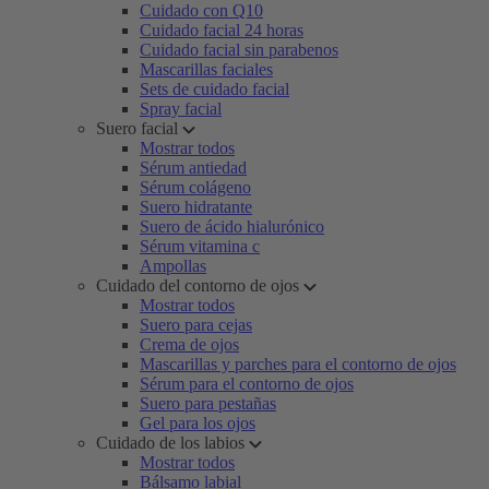
Cuidado con Q10
Cuidado facial 24 horas
Cuidado facial sin parabenos
Mascarillas faciales
Sets de cuidado facial
Spray facial
Suero facial
Mostrar todos
Sérum antiedad
Sérum colágeno
Suero hidratante
Suero de ácido hialurónico
Sérum vitamina c
Ampollas
Cuidado del contorno de ojos
Mostrar todos
Suero para cejas
Crema de ojos
Mascarillas y parches para el contorno de ojos
Sérum para el contorno de ojos
Suero para pestañas
Gel para los ojos
Cuidado de los labios
Mostrar todos
Bálsamo labial