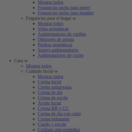
Mostrar todos
Fragancias nicho para mujer
Fragancias nicho para hombre
Fragancias para el hogar
Mostrar todos
Velas aromáticas
Ambientadores de varillas
Difusores de aroma
Piedras aromáticas
Sprays ambientadores
Ambientadores de coche
Cara
Mostrar todos
Cuidado facial
Mostrar todos
Crema facial
Crema antiarrugas
Crema de día
Crema de noche
Aceite facial
Crema BB y CC
Crema de día con color
Crema hidratante
Cuello y escote
Cuidado anti espinillas