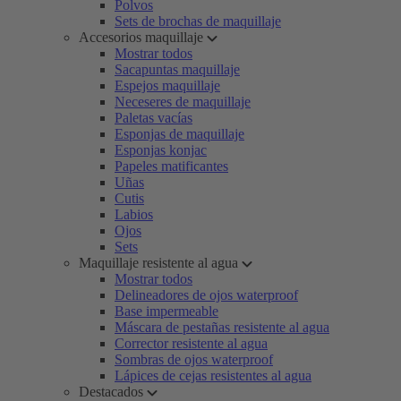
Polvos
Sets de brochas de maquillaje
Accesorios maquillaje
Mostrar todos
Sacapuntas maquillaje
Espejos maquillaje
Neceseres de maquillaje
Paletas vacías
Esponjas de maquillaje
Esponjas konjac
Papeles matificantes
Uñas
Cutis
Labios
Ojos
Sets
Maquillaje resistente al agua
Mostrar todos
Delineadores de ojos waterproof
Base impermeable
Máscara de pestañas resistente al agua
Corrector resistente al agua
Sombras de ojos waterproof
Lápices de cejas resistentes al agua
Destacados