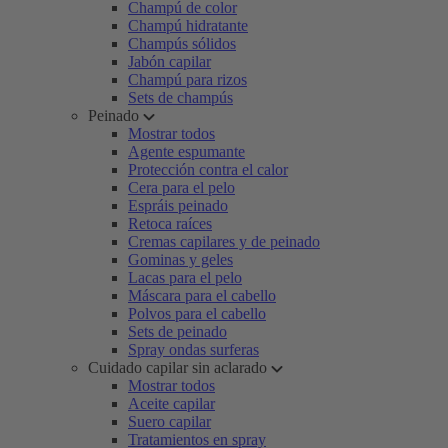
Champú de color
Champú hidratante
Champús sólidos
Jabón capilar
Champú para rizos
Sets de champús
Peinado
Mostrar todos
Agente espumante
Protección contra el calor
Cera para el pelo
Espráis peinado
Retoca raíces
Cremas capilares y de peinado
Gominas y geles
Lacas para el pelo
Máscara para el cabello
Polvos para el cabello
Sets de peinado
Spray ondas surferas
Cuidado capilar sin aclarado
Mostrar todos
Aceite capilar
Suero capilar
Tratamientos en spray