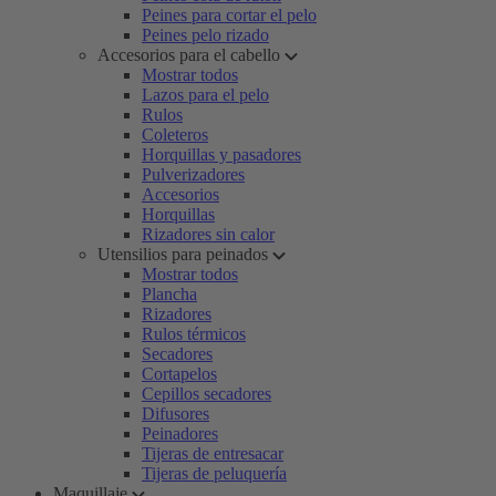
Peines para cortar el pelo
Peines pelo rizado
Accesorios para el cabello
Mostrar todos
Lazos para el pelo
Rulos
Coleteros
Horquillas y pasadores
Pulverizadores
Accesorios
Horquillas
Rizadores sin calor
Utensilios para peinados
Mostrar todos
Plancha
Rizadores
Rulos térmicos
Secadores
Cortapelos
Cepillos secadores
Difusores
Peinadores
Tijeras de entresacar
Tijeras de peluquería
Maquillaje