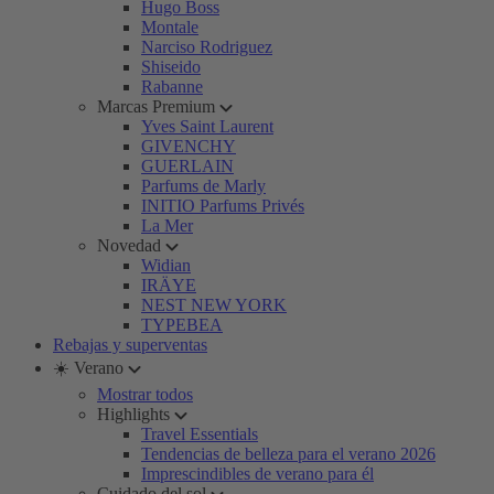
Hugo Boss
Montale
Narciso Rodriguez
Shiseido
Rabanne
Marcas Premium
Yves Saint Laurent
GIVENCHY
GUERLAIN
Parfums de Marly
INITIO Parfums Privés
La Mer
Novedad
Widian
IRÄYE
NEST NEW YORK
TYPEBEA
Rebajas y superventas
☀️ Verano
Mostrar todos
Highlights
Travel Essentials
Tendencias de belleza para el verano 2026
Imprescindibles de verano para él
Cuidado del sol