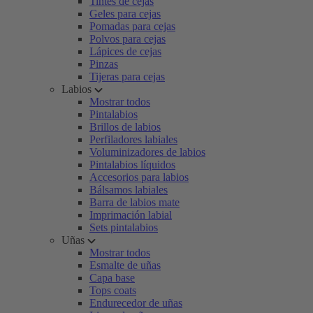
Tintes de cejas
Geles para cejas
Pomadas para cejas
Polvos para cejas
Lápices de cejas
Pinzas
Tijeras para cejas
Labios
Mostrar todos
Pintalabios
Brillos de labios
Perfiladores labiales
Voluminizadores de labios
Pintalabios líquidos
Accesorios para labios
Bálsamos labiales
Barra de labios mate
Imprimación labial
Sets pintalabios
Uñas
Mostrar todos
Esmalte de uñas
Capa base
Tops coats
Endurecedor de uñas