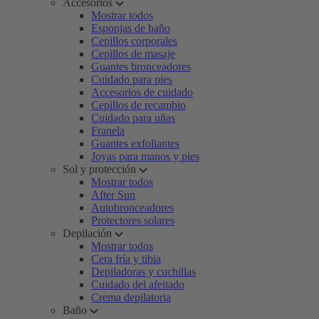
Accesorios
Mostrar todos
Esponjas de baño
Cepillos corporales
Cepillos de masaje
Guantes bronceadores
Cuidado para pies
Accesorios de cuidado
Cepillos de recambio
Cuidado para uñas
Franela
Guantes exfoliantes
Joyas para manos y pies
Sol y protección
Mostrar todos
After Sun
Autobronceadores
Protectores solares
Depilación
Mostrar todos
Cera fría y tibia
Depiladoras y cuchillas
Cuidado del afeitado
Crema depilatoria
Baño