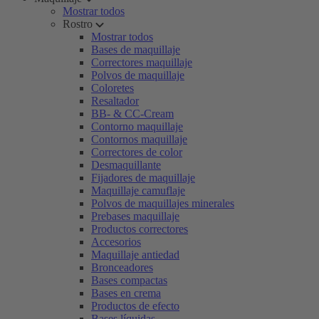
Mostrar todos
Rostro
Mostrar todos
Bases de maquillaje
Correctores maquillaje
Polvos de maquillaje
Coloretes
Resaltador
BB- & CC-Cream
Contorno maquillaje
Contornos maquillaje
Correctores de color
Desmaquillante
Fijadores de maquillaje
Maquillaje camuflaje
Polvos de maquillajes minerales
Prebases maquillaje
Productos correctores
Accesorios
Maquillaje antiedad
Bronceadores
Bases compactas
Bases en crema
Productos de efecto
Bases líquidas