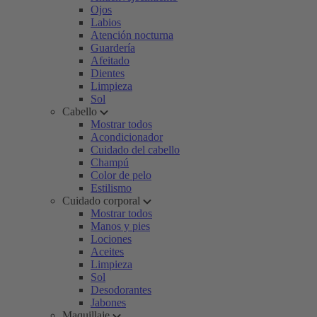
Ojos
Labios
Atención nocturna
Guardería
Afeitado
Dientes
Limpieza
Sol
Cabello
Mostrar todos
Acondicionador
Cuidado del cabello
Champú
Color de pelo
Estilismo
Cuidado corporal
Mostrar todos
Manos y pies
Lociones
Aceites
Limpieza
Sol
Desodorantes
Jabones
Maquillaje