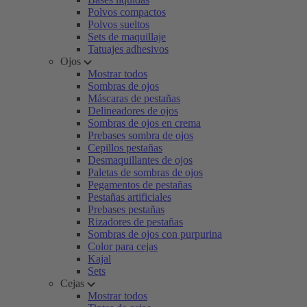
Polvos compactos
Polvos sueltos
Sets de maquillaje
Tatuajes adhesivos
Ojos
Mostrar todos
Sombras de ojos
Máscaras de pestañas
Delineadores de ojos
Sombras de ojos en crema
Prebases sombra de ojos
Cepillos pestañas
Desmaquillantes de ojos
Paletas de sombras de ojos
Pegamentos de pestañas
Pestañas artificiales
Prebases pestañas
Rizadores de pestañas
Sombras de ojos con purpurina
Color para cejas
Kajal
Sets
Cejas
Mostrar todos