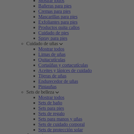
Mostrar todos
Bañeras para pies
Cremas para pies
Mascarillas para pies
Exfoliantes para pies
Productos quita callos
Cuidado de pies
Spray para pies
Cuidado de uñas
Mostrar todos
Limas de uñas
Quitacutículas
Cortaúñas y cortacutículas
Aceites y lápices de cuidado
Tijeras de uñas
Endurecedor de uñas
Pintauñas
Sets de belleza
Mostrar todos
Sets de baño
Sets para pies
Sets de regalo
Sets para manos y uñas
Sets de cuidado corporal
Sets de protección solar