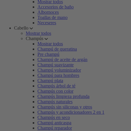
Mostrar todos
Accesorios de baño
Albornoces
Toallas de mano
Neceseres
Cabello
Mostrar todos
Champús
Mostrar todos
Champú de queratina
Pre champú
Champú de aceite de argán
Champú suavizante
Champú voluminizador
Champú para hombres
Champú plata
Champús árbol de té
Champús con color
Champús limpieza profunda
Champús naturales
Champús sin siliconas y otros
Champús y acondicionadores 2 en 1
Champús en seco
Champú anticaspa
Champú reparador