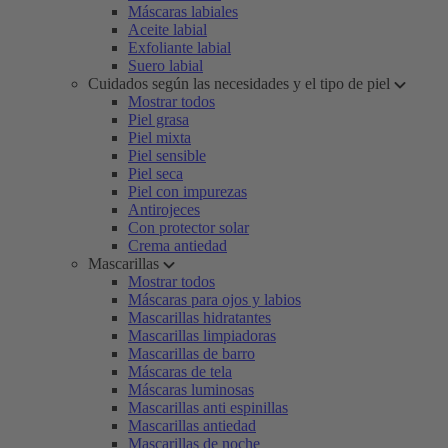
Máscaras labiales
Aceite labial
Exfoliante labial
Suero labial
Cuidados según las necesidades y el tipo de piel
Mostrar todos
Piel grasa
Piel mixta
Piel sensible
Piel seca
Piel con impurezas
Antirojeces
Con protector solar
Crema antiedad
Mascarillas
Mostrar todos
Máscaras para ojos y labios
Mascarillas hidratantes
Mascarillas limpiadoras
Mascarillas de barro
Máscaras de tela
Máscaras luminosas
Mascarillas anti espinillas
Mascarillas antiedad
Mascarillas de noche