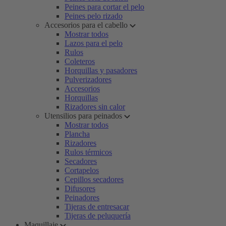
Peines para cortar el pelo
Peines pelo rizado
Accesorios para el cabello
Mostrar todos
Lazos para el pelo
Rulos
Coleteros
Horquillas y pasadores
Pulverizadores
Accesorios
Horquillas
Rizadores sin calor
Utensilios para peinados
Mostrar todos
Plancha
Rizadores
Rulos térmicos
Secadores
Cortapelos
Cepillos secadores
Difusores
Peinadores
Tijeras de entresacar
Tijeras de peluquería
Maquillaje