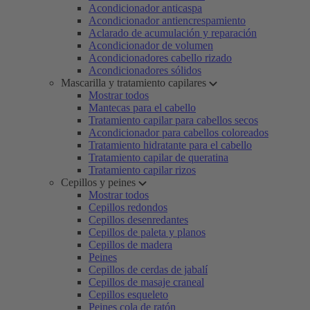
Acondicionador anticaspa
Acondicionador antiencrespamiento
Aclarado de acumulación y reparación
Acondicionador de volumen
Acondicionadores cabello rizado
Acondicionadores sólidos
Mascarilla y tratamiento capilares
Mostrar todos
Mantecas para el cabello
Tratamiento capilar para cabellos secos
Acondicionador para cabellos coloreados
Tratamiento hidratante para el cabello
Tratamiento capilar de queratina
Tratamiento capilar rizos
Cepillos y peines
Mostrar todos
Cepillos redondos
Cepillos desenredantes
Cepillos de paleta y planos
Cepillos de madera
Peines
Cepillos de cerdas de jabalí
Cepillos de masaje craneal
Cepillos esqueleto
Peines cola de ratón