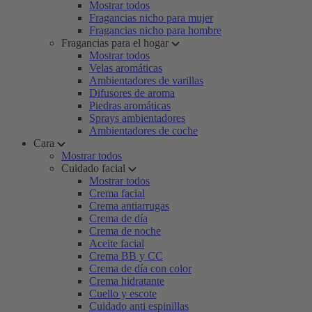
Mostrar todos
Fragancias nicho para mujer
Fragancias nicho para hombre
Fragancias para el hogar
Mostrar todos
Velas aromáticas
Ambientadores de varillas
Difusores de aroma
Piedras aromáticas
Sprays ambientadores
Ambientadores de coche
Cara
Mostrar todos
Cuidado facial
Mostrar todos
Crema facial
Crema antiarrugas
Crema de día
Crema de noche
Aceite facial
Crema BB y CC
Crema de día con color
Crema hidratante
Cuello y escote
Cuidado anti espinillas