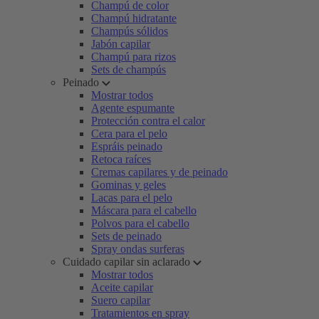
Champú de color
Champú hidratante
Champús sólidos
Jabón capilar
Champú para rizos
Sets de champús
Peinado
Mostrar todos
Agente espumante
Protección contra el calor
Cera para el pelo
Espráis peinado
Retoca raíces
Cremas capilares y de peinado
Gominas y geles
Lacas para el pelo
Máscara para el cabello
Polvos para el cabello
Sets de peinado
Spray ondas surferas
Cuidado capilar sin aclarado
Mostrar todos
Aceite capilar
Suero capilar
Tratamientos en spray