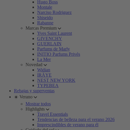
Hugo Boss
Montale
Narciso Rodriguez
Shiseido
Rabanne
Marcas Premium
Yves Saint Laurent
GIVENCHY
GUERLAIN
Parfums de Marly
INITIO Parfums Privés
La Mer
Novedad
Widian
IRÄYE
NEST NEW YORK
TYPEBEA
Rebajas y superventas
☀️ Verano
Mostrar todos
Highlights
Travel Essentials
Tendencias de belleza para el verano 2026
Imprescindibles de verano para él
Cuidado del sol