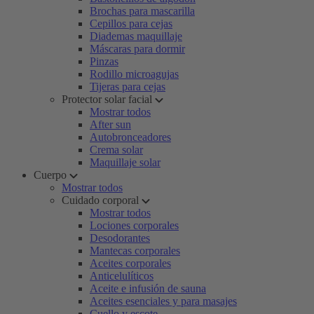
Brochas para mascarilla
Cepillos para cejas
Diademas maquillaje
Máscaras para dormir
Pinzas
Rodillo microagujas
Tijeras para cejas
Protector solar facial
Mostrar todos
After sun
Autobronceadores
Crema solar
Maquillaje solar
Cuerpo
Mostrar todos
Cuidado corporal
Mostrar todos
Lociones corporales
Desodorantes
Mantecas corporales
Aceites corporales
Anticelulíticos
Aceite e infusión de sauna
Aceites esenciales y para masajes
Cuello y escote