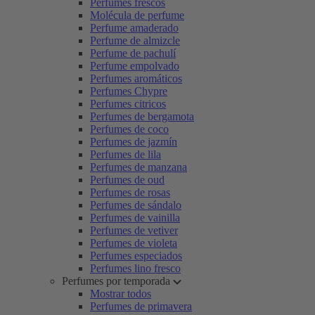
Perfumes frescos
Molécula de perfume
Perfume amaderado
Perfume de almizcle
Perfume de pachulí
Perfume empolvado
Perfumes aromáticos
Perfumes Chypre
Perfumes citricos
Perfumes de bergamota
Perfumes de coco
Perfumes de jazmín
Perfumes de lila
Perfumes de manzana
Perfumes de oud
Perfumes de rosas
Perfumes de sándalo
Perfumes de vainilla
Perfumes de vetiver
Perfumes de violeta
Perfumes especiados
Perfumes lino fresco
Perfumes por temporada
Mostrar todos
Perfumes de primavera