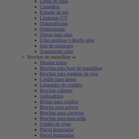
Limas de uñas
Cortaúñas
Esmalte de gel
Lámparas UV
Quitacutículas
Quitaesmalte
Tijeras para uñas
Uñas postizas y diseño uñas
Sets de manicura
Tratamiento uñas
Brochas de maquillaje
Mostrar todos
Brochas para base de maquillaje
Brochas para sombras de ojos
Cepillo para labios
Limpiador de cepillos
Brochas colorete
Aplicadores
Bolsas para cepillos
Brocha para polvos
Brochas para corrector
Brochas para mascarilla
Cepillo de cejas
Pincel delineador
Pincel iluminador