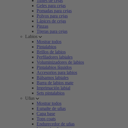
Tintes de cejas
Geles para cejas
Pomadas para cejas
Polvos para cejas
Lápices de cejas
Pinzas
Tijeras para cejas
Labios
Mostrar todos
Pintalabios
Brillos de labios
Perfiladores labiales
Voluminizadores de labios
Pintalabios líquidos
Accesorios para labios
Bálsamos labiales
Barra de labios mate
Imprimación labial
Sets pintalabios
Uñas
Mostrar todos
Esmalte de uñas
Capa base
Tops coats
Endurecedor de uñas