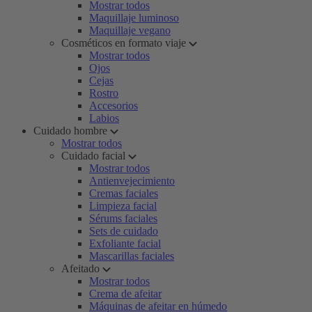
Mostrar todos
Maquillaje luminoso
Maquillaje vegano
Cosméticos en formato viaje
Mostrar todos
Ojos
Cejas
Rostro
Accesorios
Labios
Cuidado hombre
Mostrar todos
Cuidado facial
Mostrar todos
Antienvejecimiento
Cremas faciales
Limpieza facial
Sérums faciales
Sets de cuidado
Exfoliante facial
Mascarillas faciales
Afeitado
Mostrar todos
Crema de afeitar
Máquinas de afeitar en húmedo