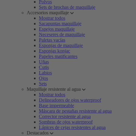
Polvos
Sets de brochas de maquillaje
Accesorios maquillaje
Mostrar todos
Sacapuntas maquillaje
Espejos maquillaje
Neceseres de maquillaje
Paletas vacías
Esponjas de maquillaje
Esponjas konjac
Papeles matificantes
Uñas
Cutis
Labios
Ojos
Sets
Maquillaje resistente al agua
Mostrar todos
Delineadores de ojos waterproof
Base impermeable
Máscara de pestañas resistente al agua
Corrector resistente al agua
Sombras de ojos waterproof
Lápices de cejas resistentes al agua
Destacados