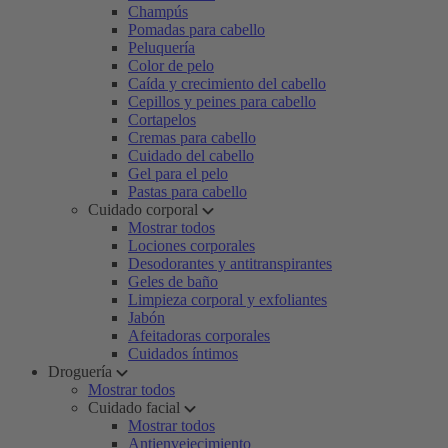
Champús
Pomadas para cabello
Peluquería
Color de pelo
Caída y crecimiento del cabello
Cepillos y peines para cabello
Cortapelos
Cremas para cabello
Cuidado del cabello
Gel para el pelo
Pastas para cabello
Cuidado corporal
Mostrar todos
Lociones corporales
Desodorantes y antitranspirantes
Geles de baño
Limpieza corporal y exfoliantes
Jabón
Afeitadoras corporales
Cuidados íntimos
Droguería
Mostrar todos
Cuidado facial
Mostrar todos
Antienvejecimiento