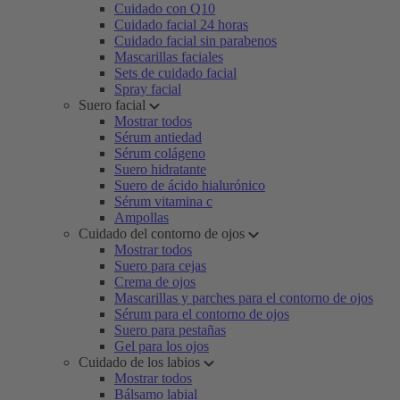
Cuidado con Q10
Cuidado facial 24 horas
Cuidado facial sin parabenos
Mascarillas faciales
Sets de cuidado facial
Spray facial
Suero facial
Mostrar todos
Sérum antiedad
Sérum colágeno
Suero hidratante
Suero de ácido hialurónico
Sérum vitamina c
Ampollas
Cuidado del contorno de ojos
Mostrar todos
Suero para cejas
Crema de ojos
Mascarillas y parches para el contorno de ojos
Sérum para el contorno de ojos
Suero para pestañas
Gel para los ojos
Cuidado de los labios
Mostrar todos
Bálsamo labial