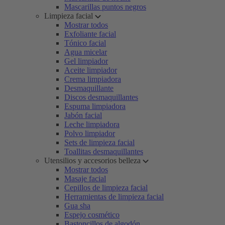
Mascarillas puntos negros
Limpieza facial
Mostrar todos
Exfoliante facial
Tónico facial
Agua micelar
Gel limpiador
Aceite limpiador
Crema limpiadora
Desmaquillante
Discos desmaquillantes
Espuma limpiadora
Jabón facial
Leche limpiadora
Polvo limpiador
Sets de limpieza facial
Toallitas desmaquillantes
Utensilios y accesorios belleza
Mostrar todos
Masaje facial
Cepillos de limpieza facial
Herramientas de limpieza facial
Gua sha
Espejo cosmético
Bastoncillos de algodón