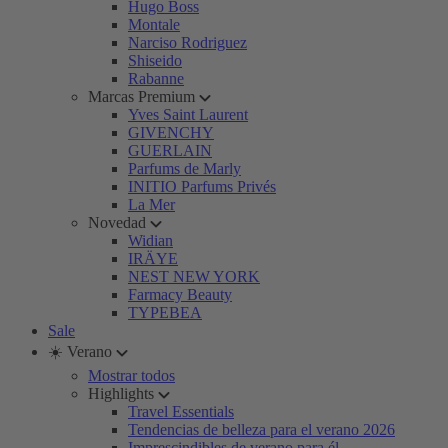
Hugo Boss
Montale
Narciso Rodriguez
Shiseido
Rabanne
Marcas Premium
Yves Saint Laurent
GIVENCHY
GUERLAIN
Parfums de Marly
INITIO Parfums Privés
La Mer
Novedad
Widian
IRÄYE
NEST NEW YORK
Farmacy Beauty
TYPEBEA
Sale
☀️ Verano
Mostrar todos
Highlights
Travel Essentials
Tendencias de belleza para el verano 2026
Imprescindibles de verano para él