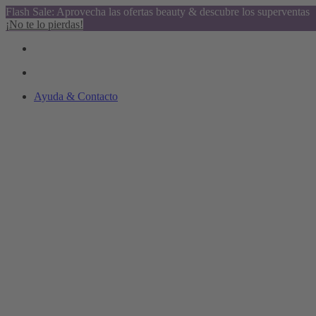
Flash Sale: Aprovecha las ofertas beauty & descubre los superventas
¡No te lo pierdas!
Ayuda & Contacto