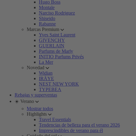
Hugo Boss
Montale
Narciso Rodriguez
Shiseido
Rabanne
Marcas Premium
Yves Saint Laurent
GIVENCHY
GUERLAIN
Parfums de Marly
INITIO Parfums Privés
La Mer
Novedad
Widian
IRÄYE
NEST NEW YORK
TYPEBEA
Rebajas y superventas
☀️ Verano
Mostrar todos
Highlights
Travel Essentials
Tendencias de belleza para el verano 2026
Imprescindibles de verano para él
Cuidado del sol