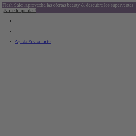
Flash Sale: Aprovecha las ofertas beauty & descubre los superventas
¡No te lo pierdas!
Ayuda & Contacto