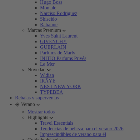
Hugo Boss
Montale
Narciso Rodriguez
Shiseido
Rabanne
Marcas Premium
Yves Saint Laurent
GIVENCHY
GUERLAIN
Parfums de Marly
INITIO Parfums Privés
La Mer
Novedad
Widian
IRÄYE
NEST NEW YORK
TYPEBEA
Rebajas y superventas
☀️ Verano
Mostrar todos
Highlights
Travel Essentials
Tendencias de belleza para el verano 2026
Imprescindibles de verano para él
Cuidado del sol