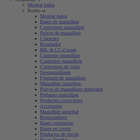
Mostrar todos
Rostro
Mostrar todos
Bases de maquillaje
Correctores maquillaje
Polvos de maquillaje
Coloretes
Resaltador
BB- & CC-Cream
Contorno maquillaje
Contornos maquillaje
Correctores de color
Desmaquillante
Fijadores de maquillaje
Maquillaje camuflaje
Polvos de maquillajes minerales
Prebases maquillaje
Productos correctores
Accesorios
Maquillaje antiedad
Bronceadores
Bases compactas
Bases en crema
Productos de efecto
Bases líquidas