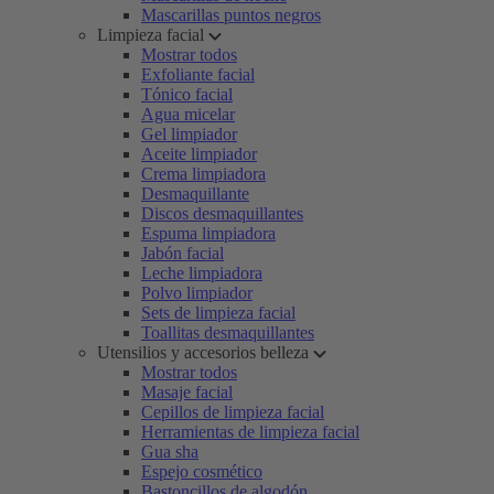
Mascarillas puntos negros
Limpieza facial
Mostrar todos
Exfoliante facial
Tónico facial
Agua micelar
Gel limpiador
Aceite limpiador
Crema limpiadora
Desmaquillante
Discos desmaquillantes
Espuma limpiadora
Jabón facial
Leche limpiadora
Polvo limpiador
Sets de limpieza facial
Toallitas desmaquillantes
Utensilios y accesorios belleza
Mostrar todos
Masaje facial
Cepillos de limpieza facial
Herramientas de limpieza facial
Gua sha
Espejo cosmético
Bastoncillos de algodón