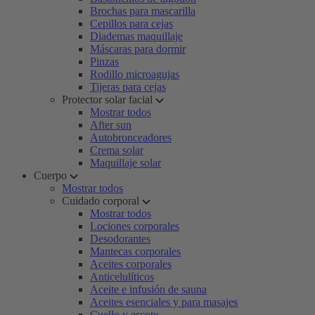
Brochas para mascarilla
Cepillos para cejas
Diademas maquillaje
Máscaras para dormir
Pinzas
Rodillo microagujas
Tijeras para cejas
Protector solar facial
Mostrar todos
After sun
Autobronceadores
Crema solar
Maquillaje solar
Cuerpo
Mostrar todos
Cuidado corporal
Mostrar todos
Lociones corporales
Desodorantes
Mantecas corporales
Aceites corporales
Anticelulíticos
Aceite e infusión de sauna
Aceites esenciales y para masajes
Cuello y escote