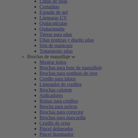
Limas de uñas
Cortaúñas
Esmalte de gel
Lámparas UV
Quitacutículas
Quitaesmalte
Tijeras para uñas
Uñas postizas y diseño uñas
Sets de manicura
Tratamiento uñas
Brochas de maquillaje
Mostrar todos
Brochas para base de maquillaje
Brochas para sombras de ojos
Cepillo para labios
Limpiador de cepillos
Brochas colorete
Aplicadores
Bolsas para cepillos
Brocha para polvos
Brochas para corrector
Brochas para mascarilla
Cepillo de cejas
Pincel delineador
Pincel iluminador