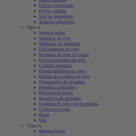
Polvos compactos
Polvos sueltos
Sets de maquillaje
Tatuajes adhesivos
Ojos
Mostrar todos
Sombras de ojos
Máscaras de pestañas
Delineadores de ojos
Sombras de ojos en crema
Prebases sombra de ojos
Cepillos pestañas
Desmaquillantes de ojos
Paletas de sombras de ojos
Pegamentos de pestañas
Pestañas artificiales
Prebases pestañas
Rizadores de pestañas
Sombras de ojos con purpurina
Color para cejas
Kajal
Sets
Cejas
Mostrar todos