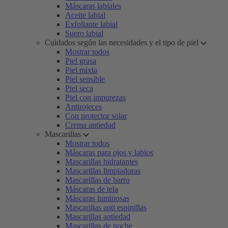
Máscaras labiales
Aceite labial
Exfoliante labial
Suero labial
Cuidados según las necesidades y el tipo de piel
Mostrar todos
Piel grasa
Piel mixta
Piel sensible
Piel seca
Piel con impurezas
Antirojeces
Con protector solar
Crema antiedad
Mascarillas
Mostrar todos
Máscaras para ojos y labios
Mascarillas hidratantes
Mascarillas limpiadoras
Mascarillas de barro
Máscaras de tela
Máscaras luminosas
Mascarillas anti espinillas
Mascarillas antiedad
Mascarillas de noche