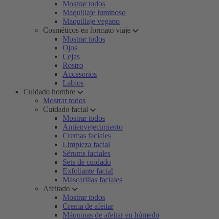
Mostrar todos
Maquillaje luminoso
Maquillaje vegano
Cosméticos en formato viaje
Mostrar todos
Ojos
Cejas
Rostro
Accesorios
Labios
Cuidado hombre
Mostrar todos
Cuidado facial
Mostrar todos
Antienvejecimiento
Cremas faciales
Limpieza facial
Sérums faciales
Sets de cuidado
Exfoliante facial
Mascarillas faciales
Afeitado
Mostrar todos
Crema de afeitar
Máquinas de afeitar en húmedo