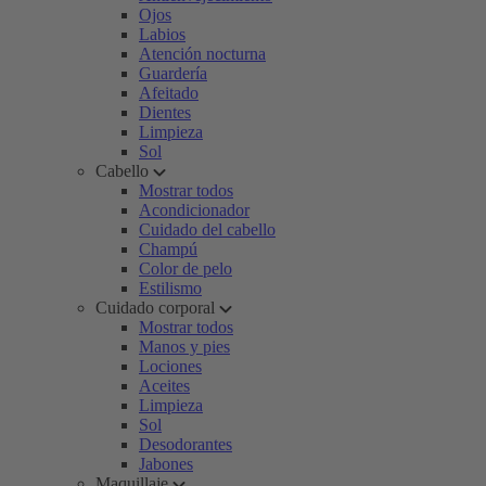
Ojos
Labios
Atención nocturna
Guardería
Afeitado
Dientes
Limpieza
Sol
Cabello
Mostrar todos
Acondicionador
Cuidado del cabello
Champú
Color de pelo
Estilismo
Cuidado corporal
Mostrar todos
Manos y pies
Lociones
Aceites
Limpieza
Sol
Desodorantes
Jabones
Maquillaje