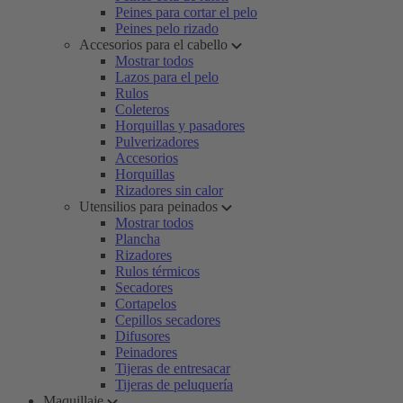
Peines para cortar el pelo
Peines pelo rizado
Accesorios para el cabello
Mostrar todos
Lazos para el pelo
Rulos
Coleteros
Horquillas y pasadores
Pulverizadores
Accesorios
Horquillas
Rizadores sin calor
Utensilios para peinados
Mostrar todos
Plancha
Rizadores
Rulos térmicos
Secadores
Cortapelos
Cepillos secadores
Difusores
Peinadores
Tijeras de entresacar
Tijeras de peluquería
Maquillaje