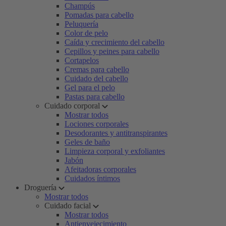
Champús
Pomadas para cabello
Peluquería
Color de pelo
Caída y crecimiento del cabello
Cepillos y peines para cabello
Cortapelos
Cremas para cabello
Cuidado del cabello
Gel para el pelo
Pastas para cabello
Cuidado corporal
Mostrar todos
Lociones corporales
Desodorantes y antitranspirantes
Geles de baño
Limpieza corporal y exfoliantes
Jabón
Afeitadoras corporales
Cuidados íntimos
Droguería
Mostrar todos
Cuidado facial
Mostrar todos
Antienvejecimiento