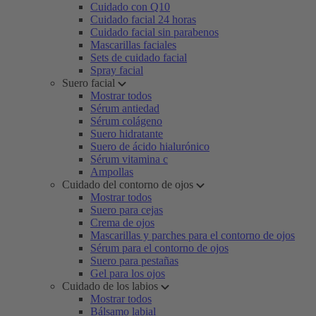
Cuidado con Q10
Cuidado facial 24 horas
Cuidado facial sin parabenos
Mascarillas faciales
Sets de cuidado facial
Spray facial
Suero facial
Mostrar todos
Sérum antiedad
Sérum colágeno
Suero hidratante
Suero de ácido hialurónico
Sérum vitamina c
Ampollas
Cuidado del contorno de ojos
Mostrar todos
Suero para cejas
Crema de ojos
Mascarillas y parches para el contorno de ojos
Sérum para el contorno de ojos
Suero para pestañas
Gel para los ojos
Cuidado de los labios
Mostrar todos
Bálsamo labial