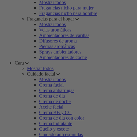
Mostrar todos
Fragancias nicho para mujer
Fragancias nicho para hombre
Fragancias para el hogar
Mostrar todos
Velas aromáticas
Ambientadores de varillas
Difusores de aroma
Piedras aromáticas
Sprays ambientadores
Ambientadores de coche
Cara
Mostrar todos
Cuidado facial
Mostrar todos
Crema facial
Crema antiarrugas
Crema de día
Crema de noche
Aceite facial
Crema BB y CC
Crema de día con color
Crema hidratante
Cuello y escote
Cuidado anti espinillas