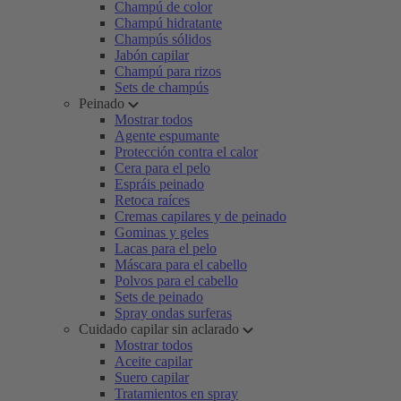
Champú de color
Champú hidratante
Champús sólidos
Jabón capilar
Champú para rizos
Sets de champús
Peinado
Mostrar todos
Agente espumante
Protección contra el calor
Cera para el pelo
Espráis peinado
Retoca raíces
Cremas capilares y de peinado
Gominas y geles
Lacas para el pelo
Máscara para el cabello
Polvos para el cabello
Sets de peinado
Spray ondas surferas
Cuidado capilar sin aclarado
Mostrar todos
Aceite capilar
Suero capilar
Tratamientos en spray