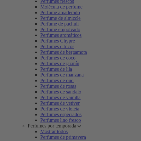
Perfumes frescos
Molécula de perfume
Perfume amaderado
Perfume de almizcle
Perfume de pachulí
Perfume empolvado
Perfumes aromáticos
Perfumes Chypre
Perfumes citricos
Perfumes de bergamota
Perfumes de coco
Perfumes de jazmín
Perfumes de lila
Perfumes de manzana
Perfumes de oud
Perfumes de rosas
Perfumes de sándalo
Perfumes de vainilla
Perfumes de vetiver
Perfumes de violeta
Perfumes especiados
Perfumes lino fresco
Perfumes por temporada
Mostrar todos
Perfumes de primavera