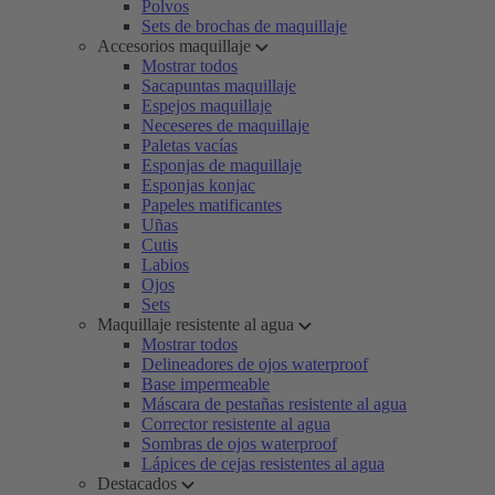
Polvos
Sets de brochas de maquillaje
Accesorios maquillaje
Mostrar todos
Sacapuntas maquillaje
Espejos maquillaje
Neceseres de maquillaje
Paletas vacías
Esponjas de maquillaje
Esponjas konjac
Papeles matificantes
Uñas
Cutis
Labios
Ojos
Sets
Maquillaje resistente al agua
Mostrar todos
Delineadores de ojos waterproof
Base impermeable
Máscara de pestañas resistente al agua
Corrector resistente al agua
Sombras de ojos waterproof
Lápices de cejas resistentes al agua
Destacados