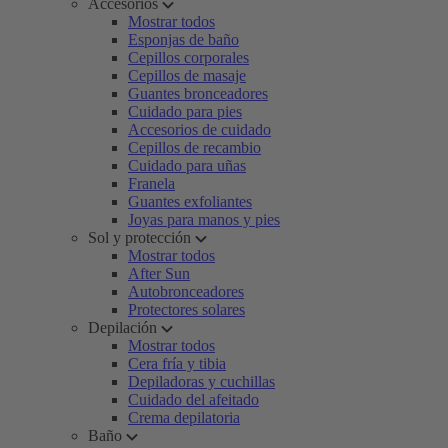
Accesorios
Mostrar todos
Esponjas de baño
Cepillos corporales
Cepillos de masaje
Guantes bronceadores
Cuidado para pies
Accesorios de cuidado
Cepillos de recambio
Cuidado para uñas
Franela
Guantes exfoliantes
Joyas para manos y pies
Sol y protección
Mostrar todos
After Sun
Autobronceadores
Protectores solares
Depilación
Mostrar todos
Cera fría y tibia
Depiladoras y cuchillas
Cuidado del afeitado
Crema depilatoria
Baño