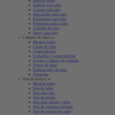
Mostrar todos
Bañeras para pies
Cremas para pies
Mascarillas para pies
Exfoliantes para pies
Productos quita callos
Cuidado de pies
Spray para pies
Cuidado de uñas
Mostrar todos
Limas de uñas
Quitacutículas
Cortaúñas y cortacutículas
Aceites y lápices de cuidado
Tijeras de uñas
Endurecedor de uñas
Pintauñas
Sets de belleza
Mostrar todos
Sets de baño
Sets para pies
Sets de regalo
Sets para manos y uñas
Sets de cuidado corporal
Sets de protección solar