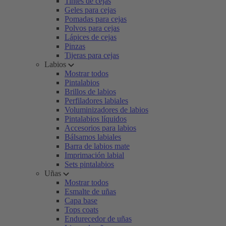
Tintes de cejas
Geles para cejas
Pomadas para cejas
Polvos para cejas
Lápices de cejas
Pinzas
Tijeras para cejas
Labios
Mostrar todos
Pintalabios
Brillos de labios
Perfiladores labiales
Voluminizadores de labios
Pintalabios líquidos
Accesorios para labios
Bálsamos labiales
Barra de labios mate
Imprimación labial
Sets pintalabios
Uñas
Mostrar todos
Esmalte de uñas
Capa base
Tops coats
Endurecedor de uñas