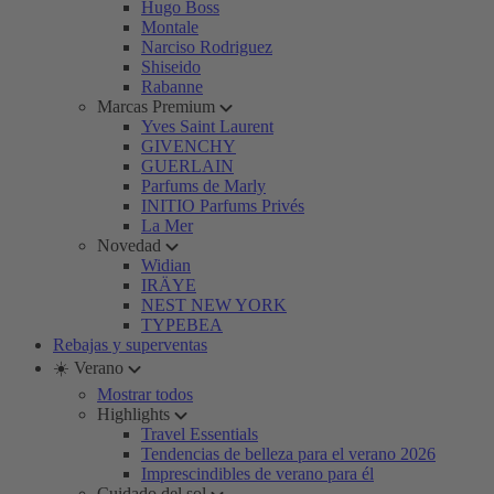
Hugo Boss
Montale
Narciso Rodriguez
Shiseido
Rabanne
Marcas Premium
Yves Saint Laurent
GIVENCHY
GUERLAIN
Parfums de Marly
INITIO Parfums Privés
La Mer
Novedad
Widian
IRÄYE
NEST NEW YORK
TYPEBEA
Rebajas y superventas
☀️ Verano
Mostrar todos
Highlights
Travel Essentials
Tendencias de belleza para el verano 2026
Imprescindibles de verano para él
Cuidado del sol