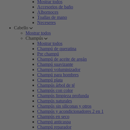
Mostrar todos
Accesorios de baño
Albornoces
Toallas de mano
Neceseres
Cabello
Mostrar todos
Champús
Mostrar todos
Champú de queratina
Pre champú
Champú de aceite de argán
Champú suavizante
Champú voluminizador
Champú para hombres
Champú plata
Champús árbol de té
Champús con color
Champús limpieza profunda
Champús naturales
Champús sin siliconas y otros
Champús y acondicionadores 2 en 1
Champús en seco
Champú anticaspa
Champú reparador