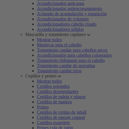
Acondicionador anticaspa
Acondicionador antiencrespamiento
Aclarado de acumulación y reparación
Acondicionador de volumen
Acondicionadores cabello rizado
Acondicionadores sólidos
Mascarilla y tratamiento capilares
Mostrar todos
Mantecas para el cabello
Tratamiento capilar para cabellos secos
Acondicionador para cabellos coloreados
Tratamiento hidratante para el cabello
Tratamiento capilar de queratina
Tratamiento capilar rizos
Cepillos y peines
Mostrar todos
Cepillos redondos
Cepillos desenredantes
Cepillos de paleta y planos
Cepillos de madera
Peines
Cepillos de cerdas de jabalí
Cepillos de masaje craneal
Cepillos esqueleto
Peines cola de ratón