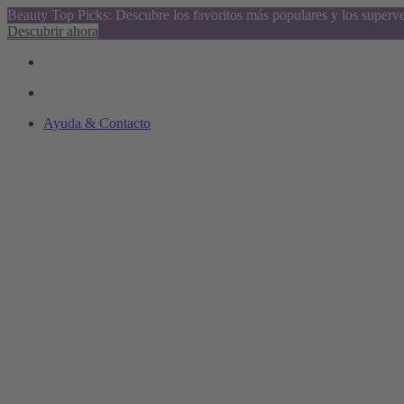
Beauty Top Picks: Descubre los favoritos más populares y los superv
Descubrir ahora
Ayuda & Contacto