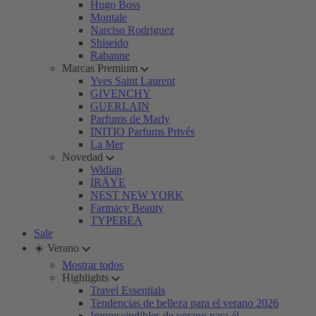
Hugo Boss
Montale
Narciso Rodriguez
Shiseido
Rabanne
Marcas Premium
Yves Saint Laurent
GIVENCHY
GUERLAIN
Parfums de Marly
INITIO Parfums Privés
La Mer
Novedad
Widian
IRÄYE
NEST NEW YORK
Farmacy Beauty
TYPEBEA
Sale
☀️ Verano
Mostrar todos
Highlights
Travel Essentials
Tendencias de belleza para el verano 2026
Imprescindibles de verano para él