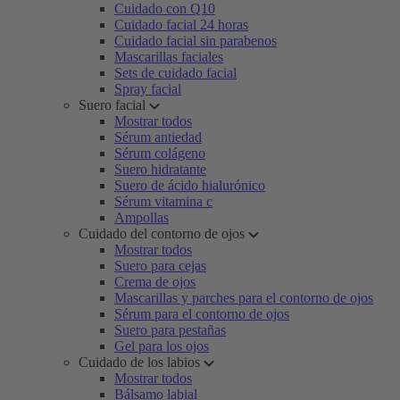
Cuidado con Q10
Cuidado facial 24 horas
Cuidado facial sin parabenos
Mascarillas faciales
Sets de cuidado facial
Spray facial
Suero facial
Mostrar todos
Sérum antiedad
Sérum colágeno
Suero hidratante
Suero de ácido hialurónico
Sérum vitamina c
Ampollas
Cuidado del contorno de ojos
Mostrar todos
Suero para cejas
Crema de ojos
Mascarillas y parches para el contorno de ojos
Sérum para el contorno de ojos
Suero para pestañas
Gel para los ojos
Cuidado de los labios
Mostrar todos
Bálsamo labial