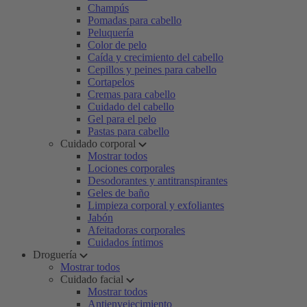
Champús
Pomadas para cabello
Peluquería
Color de pelo
Caída y crecimiento del cabello
Cepillos y peines para cabello
Cortapelos
Cremas para cabello
Cuidado del cabello
Gel para el pelo
Pastas para cabello
Cuidado corporal
Mostrar todos
Lociones corporales
Desodorantes y antitranspirantes
Geles de baño
Limpieza corporal y exfoliantes
Jabón
Afeitadoras corporales
Cuidados íntimos
Droguería
Mostrar todos
Cuidado facial
Mostrar todos
Antienvejecimiento