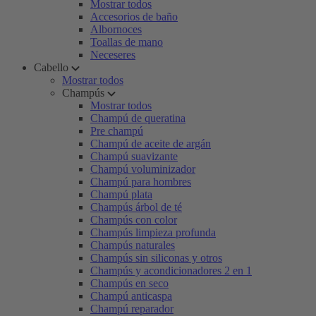
Mostrar todos
Accesorios de baño
Albornoces
Toallas de mano
Neceseres
Cabello
Mostrar todos
Champús
Mostrar todos
Champú de queratina
Pre champú
Champú de aceite de argán
Champú suavizante
Champú voluminizador
Champú para hombres
Champú plata
Champús árbol de té
Champús con color
Champús limpieza profunda
Champús naturales
Champús sin siliconas y otros
Champús y acondicionadores 2 en 1
Champús en seco
Champú anticaspa
Champú reparador