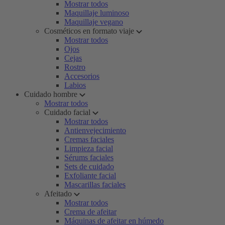
Mostrar todos
Maquillaje luminoso
Maquillaje vegano
Cosméticos en formato viaje
Mostrar todos
Ojos
Cejas
Rostro
Accesorios
Labios
Cuidado hombre
Mostrar todos
Cuidado facial
Mostrar todos
Antienvejecimiento
Cremas faciales
Limpieza facial
Sérums faciales
Sets de cuidado
Exfoliante facial
Mascarillas faciales
Afeitado
Mostrar todos
Crema de afeitar
Máquinas de afeitar en húmedo