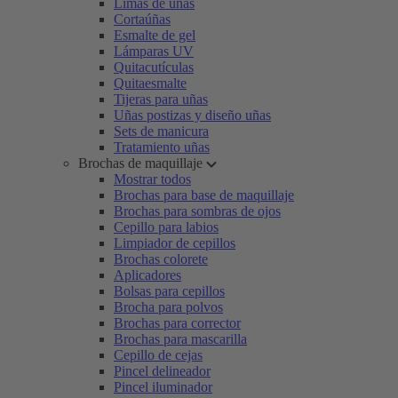
Limas de uñas
Cortaúñas
Esmalte de gel
Lámparas UV
Quitacutículas
Quitaesmalte
Tijeras para uñas
Uñas postizas y diseño uñas
Sets de manicura
Tratamiento uñas
Brochas de maquillaje
Mostrar todos
Brochas para base de maquillaje
Brochas para sombras de ojos
Cepillo para labios
Limpiador de cepillos
Brochas colorete
Aplicadores
Bolsas para cepillos
Brocha para polvos
Brochas para corrector
Brochas para mascarilla
Cepillo de cejas
Pincel delineador
Pincel iluminador