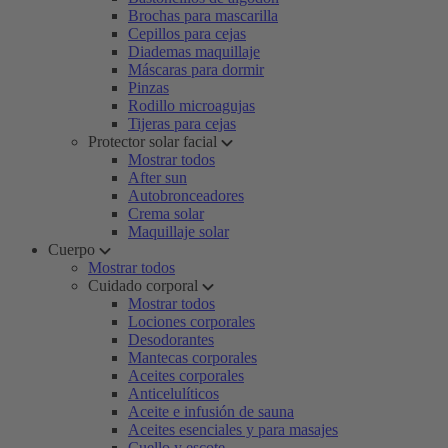
Brochas para mascarilla
Cepillos para cejas
Diademas maquillaje
Máscaras para dormir
Pinzas
Rodillo microagujas
Tijeras para cejas
Protector solar facial
Mostrar todos
After sun
Autobronceadores
Crema solar
Maquillaje solar
Cuerpo
Mostrar todos
Cuidado corporal
Mostrar todos
Lociones corporales
Desodorantes
Mantecas corporales
Aceites corporales
Anticelulíticos
Aceite e infusión de sauna
Aceites esenciales y para masajes
Cuello y escote