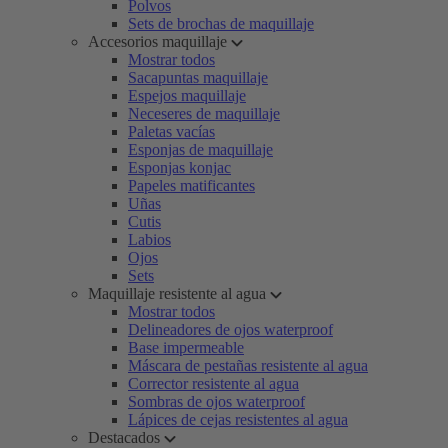
Polvos
Sets de brochas de maquillaje
Accesorios maquillaje
Mostrar todos
Sacapuntas maquillaje
Espejos maquillaje
Neceseres de maquillaje
Paletas vacías
Esponjas de maquillaje
Esponjas konjac
Papeles matificantes
Uñas
Cutis
Labios
Ojos
Sets
Maquillaje resistente al agua
Mostrar todos
Delineadores de ojos waterproof
Base impermeable
Máscara de pestañas resistente al agua
Corrector resistente al agua
Sombras de ojos waterproof
Lápices de cejas resistentes al agua
Destacados