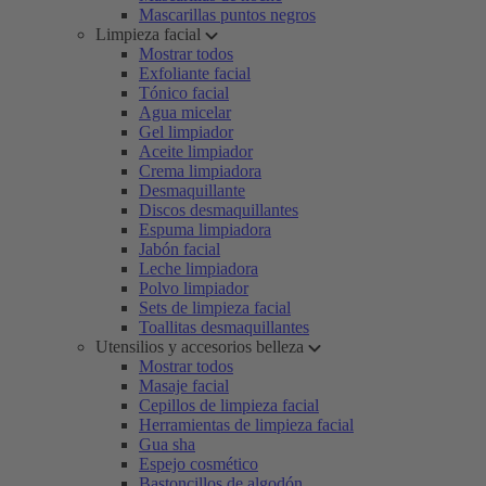
Mascarillas puntos negros
Limpieza facial
Mostrar todos
Exfoliante facial
Tónico facial
Agua micelar
Gel limpiador
Aceite limpiador
Crema limpiadora
Desmaquillante
Discos desmaquillantes
Espuma limpiadora
Jabón facial
Leche limpiadora
Polvo limpiador
Sets de limpieza facial
Toallitas desmaquillantes
Utensilios y accesorios belleza
Mostrar todos
Masaje facial
Cepillos de limpieza facial
Herramientas de limpieza facial
Gua sha
Espejo cosmético
Bastoncillos de algodón