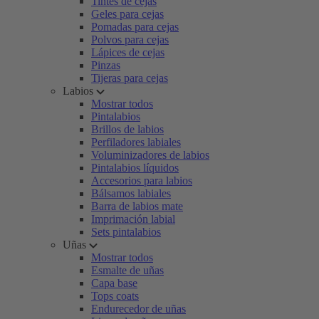
Tintes de cejas
Geles para cejas
Pomadas para cejas
Polvos para cejas
Lápices de cejas
Pinzas
Tijeras para cejas
Labios
Mostrar todos
Pintalabios
Brillos de labios
Perfiladores labiales
Voluminizadores de labios
Pintalabios líquidos
Accesorios para labios
Bálsamos labiales
Barra de labios mate
Imprimación labial
Sets pintalabios
Uñas
Mostrar todos
Esmalte de uñas
Capa base
Tops coats
Endurecedor de uñas