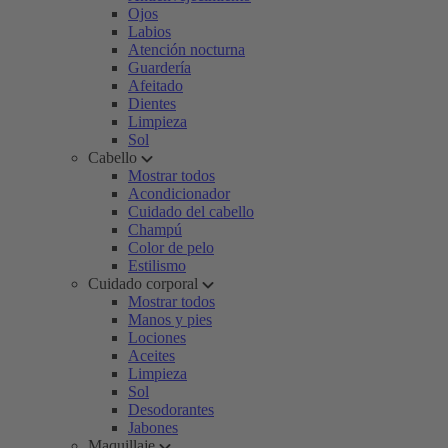
Ojos
Labios
Atención nocturna
Guardería
Afeitado
Dientes
Limpieza
Sol
Cabello
Mostrar todos
Acondicionador
Cuidado del cabello
Champú
Color de pelo
Estilismo
Cuidado corporal
Mostrar todos
Manos y pies
Lociones
Aceites
Limpieza
Sol
Desodorantes
Jabones
Maquillaje