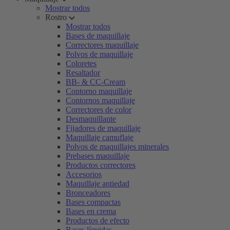
Mostrar todos
Rostro
Mostrar todos
Bases de maquillaje
Correctores maquillaje
Polvos de maquillaje
Coloretes
Resaltador
BB- & CC-Cream
Contorno maquillaje
Contornos maquillaje
Correctores de color
Desmaquillante
Fijadores de maquillaje
Maquillaje camuflaje
Polvos de maquillajes minerales
Prebases maquillaje
Productos correctores
Accesorios
Maquillaje antiedad
Bronceadores
Bases compactas
Bases en crema
Productos de efecto
Bases líquidas