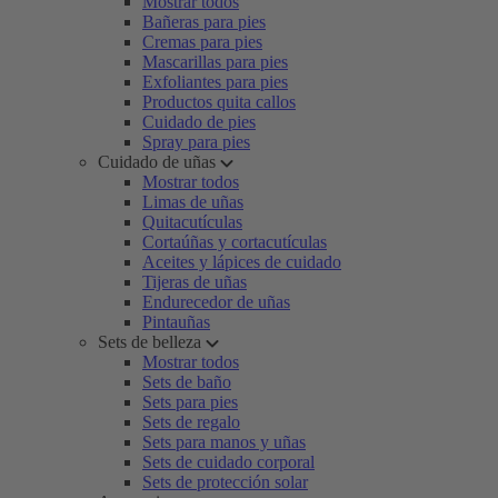
Mostrar todos
Bañeras para pies
Cremas para pies
Mascarillas para pies
Exfoliantes para pies
Productos quita callos
Cuidado de pies
Spray para pies
Cuidado de uñas
Mostrar todos
Limas de uñas
Quitacutículas
Cortaúñas y cortacutículas
Aceites y lápices de cuidado
Tijeras de uñas
Endurecedor de uñas
Pintauñas
Sets de belleza
Mostrar todos
Sets de baño
Sets para pies
Sets de regalo
Sets para manos y uñas
Sets de cuidado corporal
Sets de protección solar