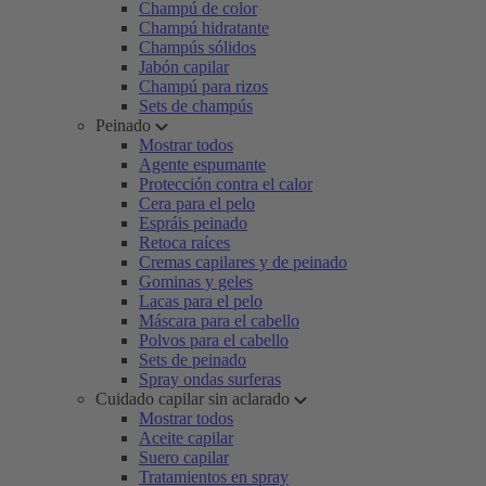
Champú de color
Champú hidratante
Champús sólidos
Jabón capilar
Champú para rizos
Sets de champús
Peinado
Mostrar todos
Agente espumante
Protección contra el calor
Cera para el pelo
Espráis peinado
Retoca raíces
Cremas capilares y de peinado
Gominas y geles
Lacas para el pelo
Máscara para el cabello
Polvos para el cabello
Sets de peinado
Spray ondas surferas
Cuidado capilar sin aclarado
Mostrar todos
Aceite capilar
Suero capilar
Tratamientos en spray