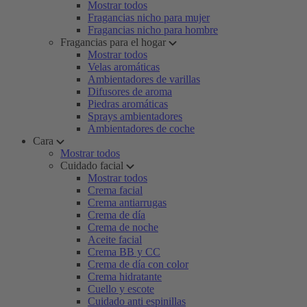
Mostrar todos
Fragancias nicho para mujer
Fragancias nicho para hombre
Fragancias para el hogar
Mostrar todos
Velas aromáticas
Ambientadores de varillas
Difusores de aroma
Piedras aromáticas
Sprays ambientadores
Ambientadores de coche
Cara
Mostrar todos
Cuidado facial
Mostrar todos
Crema facial
Crema antiarrugas
Crema de día
Crema de noche
Aceite facial
Crema BB y CC
Crema de día con color
Crema hidratante
Cuello y escote
Cuidado anti espinillas