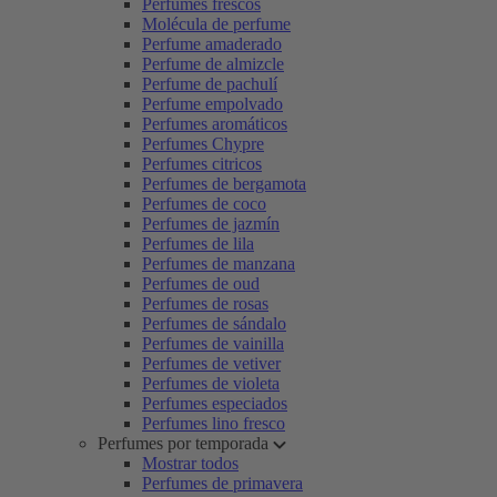
Perfumes frescos
Molécula de perfume
Perfume amaderado
Perfume de almizcle
Perfume de pachulí
Perfume empolvado
Perfumes aromáticos
Perfumes Chypre
Perfumes citricos
Perfumes de bergamota
Perfumes de coco
Perfumes de jazmín
Perfumes de lila
Perfumes de manzana
Perfumes de oud
Perfumes de rosas
Perfumes de sándalo
Perfumes de vainilla
Perfumes de vetiver
Perfumes de violeta
Perfumes especiados
Perfumes lino fresco
Perfumes por temporada
Mostrar todos
Perfumes de primavera