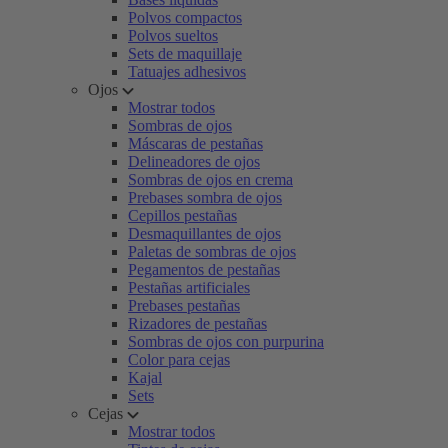
Polvos compactos
Polvos sueltos
Sets de maquillaje
Tatuajes adhesivos
Ojos
Mostrar todos
Sombras de ojos
Máscaras de pestañas
Delineadores de ojos
Sombras de ojos en crema
Prebases sombra de ojos
Cepillos pestañas
Desmaquillantes de ojos
Paletas de sombras de ojos
Pegamentos de pestañas
Pestañas artificiales
Prebases pestañas
Rizadores de pestañas
Sombras de ojos con purpurina
Color para cejas
Kajal
Sets
Cejas
Mostrar todos