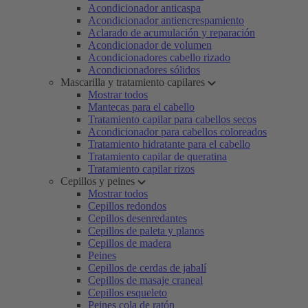
Acondicionador anticaspa
Acondicionador antiencrespamiento
Aclarado de acumulación y reparación
Acondicionador de volumen
Acondicionadores cabello rizado
Acondicionadores sólidos
Mascarilla y tratamiento capilares
Mostrar todos
Mantecas para el cabello
Tratamiento capilar para cabellos secos
Acondicionador para cabellos coloreados
Tratamiento hidratante para el cabello
Tratamiento capilar de queratina
Tratamiento capilar rizos
Cepillos y peines
Mostrar todos
Cepillos redondos
Cepillos desenredantes
Cepillos de paleta y planos
Cepillos de madera
Peines
Cepillos de cerdas de jabalí
Cepillos de masaje craneal
Cepillos esqueleto
Peines cola de ratón