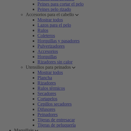
Peines para cortar el pelo
Peines pelo rizado
Accesorios para el cabello
Mostrar todos
Lazos para el pelo
Rulos
Coleteros
Horquillas y pasadores
Pulverizadores
Accesorios
Horquillas
Rizadores sin calor
Utensilios para peinados
Mostrar todos
Plancha
Rizadores
Rulos térmicos
Secadores
Cortapelos
Cepillos secadores
Difusores
Peinadores
Tijeras de entresacar
Tijeras de peluquería
Maquillaje