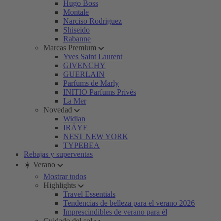
Hugo Boss
Montale
Narciso Rodriguez
Shiseido
Rabanne
Marcas Premium
Yves Saint Laurent
GIVENCHY
GUERLAIN
Parfums de Marly
INITIO Parfums Privés
La Mer
Novedad
Widian
IRÄYE
NEST NEW YORK
TYPEBEA
Rebajas y superventas
☀️ Verano
Mostrar todos
Highlights
Travel Essentials
Tendencias de belleza para el verano 2026
Imprescindibles de verano para él
Cuidado del sol