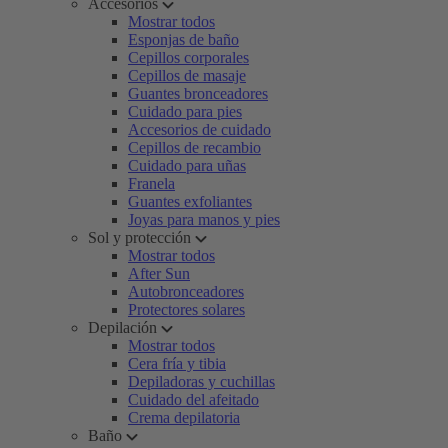
Accesorios
Mostrar todos
Esponjas de baño
Cepillos corporales
Cepillos de masaje
Guantes bronceadores
Cuidado para pies
Accesorios de cuidado
Cepillos de recambio
Cuidado para uñas
Franela
Guantes exfoliantes
Joyas para manos y pies
Sol y protección
Mostrar todos
After Sun
Autobronceadores
Protectores solares
Depilación
Mostrar todos
Cera fría y tibia
Depiladoras y cuchillas
Cuidado del afeitado
Crema depilatoria
Baño