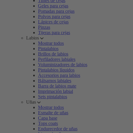
Tintes de cejas
Geles para cejas
Pomadas para cejas
Polvos para cejas
Lápices de cejas
Pinzas
Tijeras para cejas
Labios
Mostrar todos
Pintalabios
Brillos de labios
Perfiladores labiales
Voluminizadores de labios
Pintalabios líquidos
Accesorios para labios
Bálsamos labiales
Barra de labios mate
Imprimación labial
Sets pintalabios
Uñas
Mostrar todos
Esmalte de uñas
Capa base
Tops coats
Endurecedor de uñas