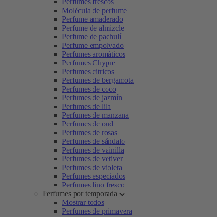
Perfumes frescos
Molécula de perfume
Perfume amaderado
Perfume de almizcle
Perfume de pachulí
Perfume empolvado
Perfumes aromáticos
Perfumes Chypre
Perfumes citricos
Perfumes de bergamota
Perfumes de coco
Perfumes de jazmín
Perfumes de lila
Perfumes de manzana
Perfumes de oud
Perfumes de rosas
Perfumes de sándalo
Perfumes de vainilla
Perfumes de vetiver
Perfumes de violeta
Perfumes especiados
Perfumes lino fresco
Perfumes por temporada
Mostrar todos
Perfumes de primavera