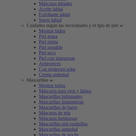
Máscaras labiales
Aceite labial
Exfoliante labial
Suero labial
Cuidados según las necesidades y el tipo de piel
Mostrar todos
Piel grasa
Piel mixta
Piel sensible
Piel seca
Piel con impurezas
Antirojeces
Con protector solar
Crema antiedad
Mascarillas
Mostrar todos
Máscaras para ojos y labios
Mascarillas hidratantes
Mascarillas limpiadoras
Mascarillas de barro
Máscaras de tela
Máscaras luminosas
Mascarillas anti espinillas
Mascarillas antiedad
Mascarillas de noche