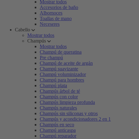
Mostrar todos
Accesorios de baño
Albornoces
Toallas de mano
Neceseres
Cabello
Mostrar todos
Champús
Mostrar todos
Champú de queratina
Pre champú
Champú de aceite de argán
Champú suavizante
Champú voluminizador
Champú para hombres
Champú plata
Champús árbol de té
Champús con color
Champús limpieza profunda
Champús naturales
Champús sin siliconas y otros
Champús y acondicionadores 2 en 1
Champús en seco
Champú anticaspa
Champú reparador