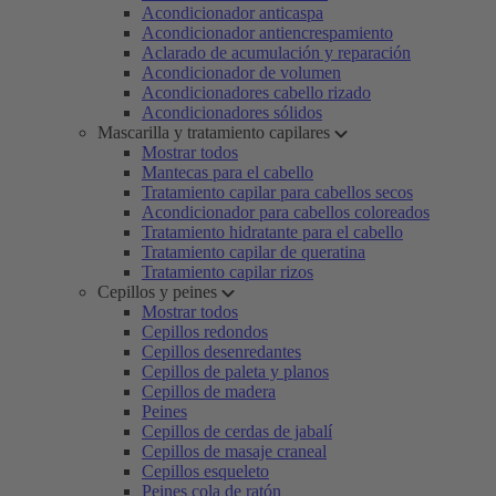
Acondicionador anticaspa
Acondicionador antiencrespamiento
Aclarado de acumulación y reparación
Acondicionador de volumen
Acondicionadores cabello rizado
Acondicionadores sólidos
Mascarilla y tratamiento capilares
Mostrar todos
Mantecas para el cabello
Tratamiento capilar para cabellos secos
Acondicionador para cabellos coloreados
Tratamiento hidratante para el cabello
Tratamiento capilar de queratina
Tratamiento capilar rizos
Cepillos y peines
Mostrar todos
Cepillos redondos
Cepillos desenredantes
Cepillos de paleta y planos
Cepillos de madera
Peines
Cepillos de cerdas de jabalí
Cepillos de masaje craneal
Cepillos esqueleto
Peines cola de ratón