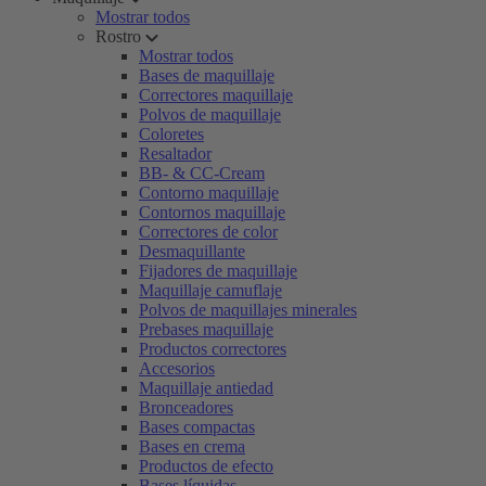
Mostrar todos
Rostro
Mostrar todos
Bases de maquillaje
Correctores maquillaje
Polvos de maquillaje
Coloretes
Resaltador
BB- & CC-Cream
Contorno maquillaje
Contornos maquillaje
Correctores de color
Desmaquillante
Fijadores de maquillaje
Maquillaje camuflaje
Polvos de maquillajes minerales
Prebases maquillaje
Productos correctores
Accesorios
Maquillaje antiedad
Bronceadores
Bases compactas
Bases en crema
Productos de efecto
Bases líquidas