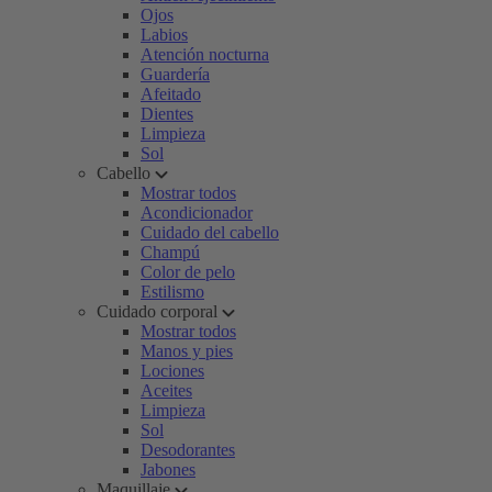
Ojos
Labios
Atención nocturna
Guardería
Afeitado
Dientes
Limpieza
Sol
Cabello
Mostrar todos
Acondicionador
Cuidado del cabello
Champú
Color de pelo
Estilismo
Cuidado corporal
Mostrar todos
Manos y pies
Lociones
Aceites
Limpieza
Sol
Desodorantes
Jabones
Maquillaje