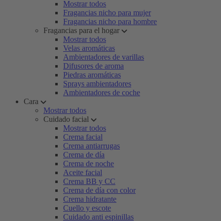
Mostrar todos
Fragancias nicho para mujer
Fragancias nicho para hombre
Fragancias para el hogar
Mostrar todos
Velas aromáticas
Ambientadores de varillas
Difusores de aroma
Piedras aromáticas
Sprays ambientadores
Ambientadores de coche
Cara
Mostrar todos
Cuidado facial
Mostrar todos
Crema facial
Crema antiarrugas
Crema de día
Crema de noche
Aceite facial
Crema BB y CC
Crema de día con color
Crema hidratante
Cuello y escote
Cuidado anti espinillas