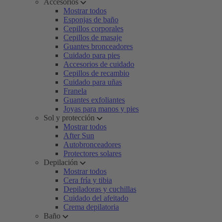
Accesorios
Mostrar todos
Esponjas de baño
Cepillos corporales
Cepillos de masaje
Guantes bronceadores
Cuidado para pies
Accesorios de cuidado
Cepillos de recambio
Cuidado para uñas
Franela
Guantes exfoliantes
Joyas para manos y pies
Sol y protección
Mostrar todos
After Sun
Autobronceadores
Protectores solares
Depilación
Mostrar todos
Cera fría y tibia
Depiladoras y cuchillas
Cuidado del afeitado
Crema depilatoria
Baño