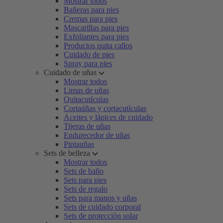
Mostrar todos
Bañeras para pies
Cremas para pies
Mascarillas para pies
Exfoliantes para pies
Productos quita callos
Cuidado de pies
Spray para pies
Cuidado de uñas
Mostrar todos
Limas de uñas
Quitacutículas
Cortaúñas y cortacutículas
Aceites y lápices de cuidado
Tijeras de uñas
Endurecedor de uñas
Pintauñas
Sets de belleza
Mostrar todos
Sets de baño
Sets para pies
Sets de regalo
Sets para manos y uñas
Sets de cuidado corporal
Sets de protección solar