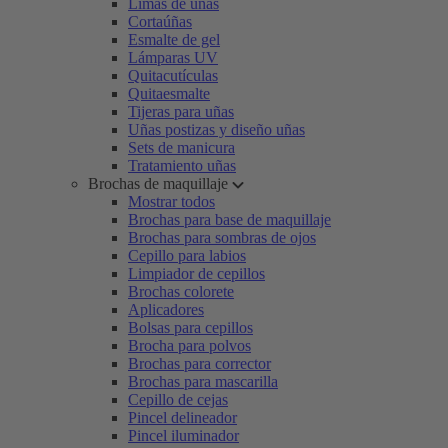
Limas de uñas
Cortaúñas
Esmalte de gel
Lámparas UV
Quitacutículas
Quitaesmalte
Tijeras para uñas
Uñas postizas y diseño uñas
Sets de manicura
Tratamiento uñas
Brochas de maquillaje
Mostrar todos
Brochas para base de maquillaje
Brochas para sombras de ojos
Cepillo para labios
Limpiador de cepillos
Brochas colorete
Aplicadores
Bolsas para cepillos
Brocha para polvos
Brochas para corrector
Brochas para mascarilla
Cepillo de cejas
Pincel delineador
Pincel iluminador