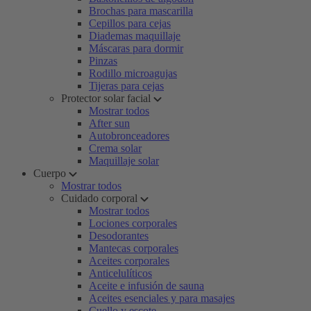
Brochas para mascarilla
Cepillos para cejas
Diademas maquillaje
Máscaras para dormir
Pinzas
Rodillo microagujas
Tijeras para cejas
Protector solar facial
Mostrar todos
After sun
Autobronceadores
Crema solar
Maquillaje solar
Cuerpo
Mostrar todos
Cuidado corporal
Mostrar todos
Lociones corporales
Desodorantes
Mantecas corporales
Aceites corporales
Anticelulíticos
Aceite e infusión de sauna
Aceites esenciales y para masajes
Cuello y escote