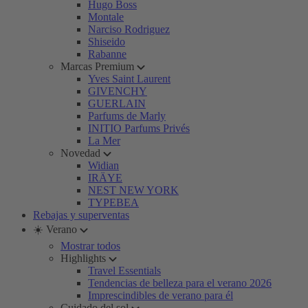
Hugo Boss
Montale
Narciso Rodriguez
Shiseido
Rabanne
Marcas Premium
Yves Saint Laurent
GIVENCHY
GUERLAIN
Parfums de Marly
INITIO Parfums Privés
La Mer
Novedad
Widian
IRÄYE
NEST NEW YORK
TYPEBEA
Rebajas y superventas
☀️ Verano
Mostrar todos
Highlights
Travel Essentials
Tendencias de belleza para el verano 2026
Imprescindibles de verano para él
Cuidado del sol