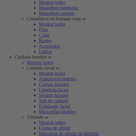
Mostrar todos
Maquillaje luminoso
Maquillaje vegano
Cosméticos en formato viaje
Mostrar todos
Ojos
Cejas
Rostro
Accesorios
Labios
Cuidado hombre
Mostrar todos
Cuidado facial
Mostrar todos
Antienvejecimiento
Cremas faciales
Limpieza facial
Sérums faciales
Sets de cuidado
Exfoliante facial
Mascarillas faciales
Afeitado
Mostrar todos
Crema de afeitar
Máquinas de afeitar en húmedo