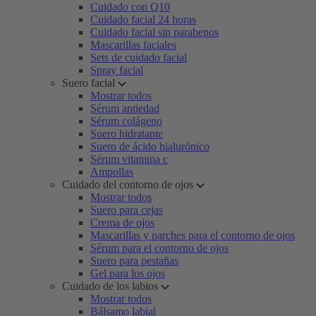
Cuidado con Q10
Cuidado facial 24 horas
Cuidado facial sin parabenos
Mascarillas faciales
Sets de cuidado facial
Spray facial
Suero facial
Mostrar todos
Sérum antiedad
Sérum colágeno
Suero hidratante
Suero de ácido hialurónico
Sérum vitamina c
Ampollas
Cuidado del contorno de ojos
Mostrar todos
Suero para cejas
Crema de ojos
Mascarillas y parches para el contorno de ojos
Sérum para el contorno de ojos
Suero para pestañas
Gel para los ojos
Cuidado de los labios
Mostrar todos
Bálsamo labial