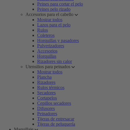
Peines para cortar el pelo
Peines pelo rizado
Accesorios para el cabello
Mostrar todos
Lazos para el pelo
Rulos
Coleteros
Horquillas y pasadores
Pulverizadores
Accesorios
Horquillas
Rizadores sin calor
Utensilios para peinados
Mostrar todos
Plancha
Rizadores
Rulos térmicos
Secadores
Cortapelos
Cepillos secadores
Difusores
Peinadores
Tijeras de entresacar
Tijeras de peluquería
Maquillaje