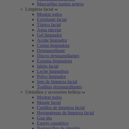
Mascarillas puntos negros
Limpieza facial
Mostrar todos
Exfoliante facial
Tónico facial
Agua micelar
Gel limpiador
Aceite limpiador
Crema limpiadora
Desmaquillante
Discos desmaquillantes
Espuma limpiadora
Jabón facial
Leche limpiadora
Polvo limpiador
Sets de limpieza facial
Toallitas desmaquillantes
Utensilios y accesorios belleza
Mostrar todos
Masaje facial
Cepillos de limpieza facial
Herramientas de limpieza facial
Gua sha
Espejo cosmético
Bastoncillos de algodón