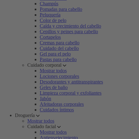
Champús
Pomadas para cabello
Peluquería
Color de pelo
Caída y crecimiento del cabello
Cepillos y peines para cabello
Cortapelos
Cremas para cabello
Cuidado del cabello
Gel para el pelo
Pastas para cabello
Cuidado corporal
Mostrar todos
Lociones corporales
Desodorantes y antitranspirantes
Geles de baño
Limpieza corporal y exfoliantes
Jabón
Afeitadoras corporales
Cuidados íntimos
Droguería
Mostrar todos
Cuidado facial
Mostrar todos
Antienvejecimiento