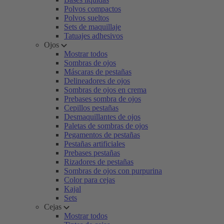
Polvos compactos
Polvos sueltos
Sets de maquillaje
Tatuajes adhesivos
Ojos
Mostrar todos
Sombras de ojos
Máscaras de pestañas
Delineadores de ojos
Sombras de ojos en crema
Prebases sombra de ojos
Cepillos pestañas
Desmaquillantes de ojos
Paletas de sombras de ojos
Pegamentos de pestañas
Pestañas artificiales
Prebases pestañas
Rizadores de pestañas
Sombras de ojos con purpurina
Color para cejas
Kajal
Sets
Cejas
Mostrar todos