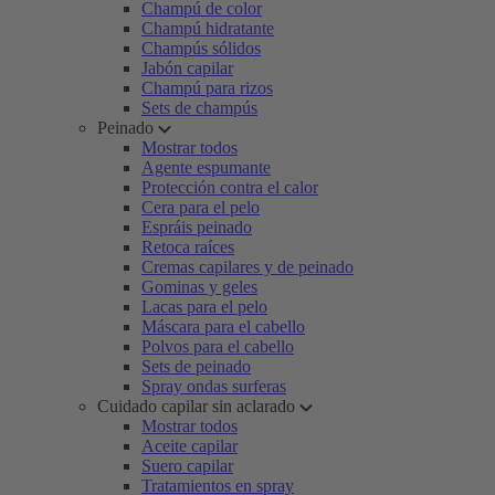
Champú de color
Champú hidratante
Champús sólidos
Jabón capilar
Champú para rizos
Sets de champús
Peinado
Mostrar todos
Agente espumante
Protección contra el calor
Cera para el pelo
Espráis peinado
Retoca raíces
Cremas capilares y de peinado
Gominas y geles
Lacas para el pelo
Máscara para el cabello
Polvos para el cabello
Sets de peinado
Spray ondas surferas
Cuidado capilar sin aclarado
Mostrar todos
Aceite capilar
Suero capilar
Tratamientos en spray