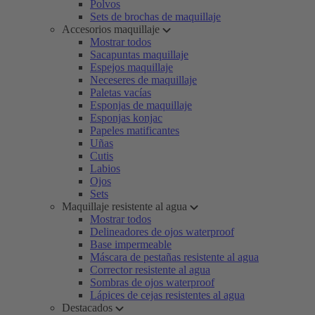
Polvos
Sets de brochas de maquillaje
Accesorios maquillaje
Mostrar todos
Sacapuntas maquillaje
Espejos maquillaje
Neceseres de maquillaje
Paletas vacías
Esponjas de maquillaje
Esponjas konjac
Papeles matificantes
Uñas
Cutis
Labios
Ojos
Sets
Maquillaje resistente al agua
Mostrar todos
Delineadores de ojos waterproof
Base impermeable
Máscara de pestañas resistente al agua
Corrector resistente al agua
Sombras de ojos waterproof
Lápices de cejas resistentes al agua
Destacados