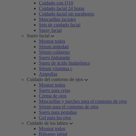
Cuidado con Q10
Cuidado facial 24 horas
Cuidado facial sin parabenos
Mascarillas faciales
Sets de cuidado facial
Spray facial
Suero facial
Mostrar todos
Sérum antiedad
Sérum colágeno
Suero hidratante
Suero de ácido hialurónico
Sérum vitamina c
Ampollas
Cuidado del contorno de ojos
Mostrar todos
Suero para cejas
Crema de ojos
Mascarillas y parches para el contorno de ojos
Sérum para el contorno de ojos
Suero para pestañas
Gel para los ojos
Cuidado de los labios
Mostrar todos
Bálsamo labial