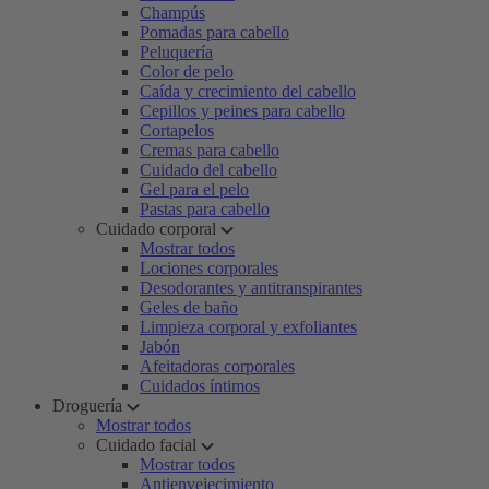
Champús
Pomadas para cabello
Peluquería
Color de pelo
Caída y crecimiento del cabello
Cepillos y peines para cabello
Cortapelos
Cremas para cabello
Cuidado del cabello
Gel para el pelo
Pastas para cabello
Cuidado corporal
Mostrar todos
Lociones corporales
Desodorantes y antitranspirantes
Geles de baño
Limpieza corporal y exfoliantes
Jabón
Afeitadoras corporales
Cuidados íntimos
Droguería
Mostrar todos
Cuidado facial
Mostrar todos
Antienvejecimiento