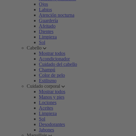
Ojos
Labios
Atención nocturna
Guardería
Afeitado
Dientes
Limpieza
Sol
Cabello
Mostrar todos
Acondicionador
Cuidado del cabello
Champú
Color de pelo
Estilismo
Cuidado corporal
Mostrar todos
Manos y pies
Lociones
Aceites
Limpieza
Sol
Desodorantes
Jabones
Maquillaje