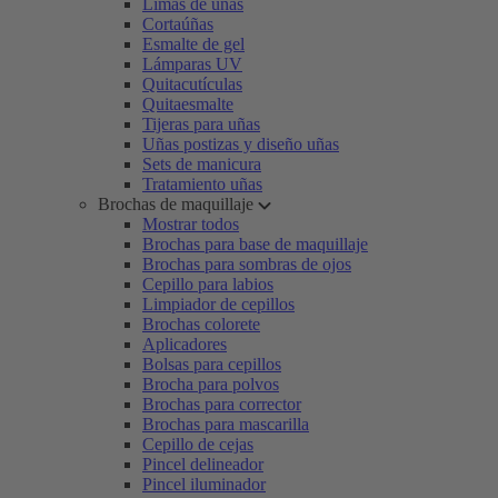
Limas de uñas
Cortaúñas
Esmalte de gel
Lámparas UV
Quitacutículas
Quitaesmalte
Tijeras para uñas
Uñas postizas y diseño uñas
Sets de manicura
Tratamiento uñas
Brochas de maquillaje
Mostrar todos
Brochas para base de maquillaje
Brochas para sombras de ojos
Cepillo para labios
Limpiador de cepillos
Brochas colorete
Aplicadores
Bolsas para cepillos
Brocha para polvos
Brochas para corrector
Brochas para mascarilla
Cepillo de cejas
Pincel delineador
Pincel iluminador