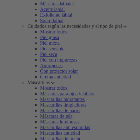
Máscaras labiales
Aceite labial
Exfoliante labial
Suero labial
Cuidados según las necesidades y el tipo de piel
Mostrar todos
Piel grasa
Piel mixta
Piel sensible
Piel seca
Piel con impurezas
Antirojeces
Con protector solar
Crema antiedad
Mascarillas
Mostrar todos
Máscaras para ojos y labios
Mascarillas hidratantes
Mascarillas limpiadoras
Mascarillas de barro
Máscaras de tela
Máscaras luminosas
Mascarillas anti espinillas
Mascarillas antiedad
Mascarillas de noche