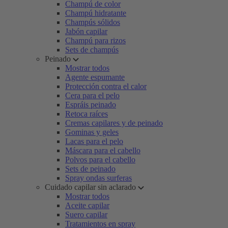
Champú de color
Champú hidratante
Champús sólidos
Jabón capilar
Champú para rizos
Sets de champús
Peinado
Mostrar todos
Agente espumante
Protección contra el calor
Cera para el pelo
Espráis peinado
Retoca raíces
Cremas capilares y de peinado
Gominas y geles
Lacas para el pelo
Máscara para el cabello
Polvos para el cabello
Sets de peinado
Spray ondas surferas
Cuidado capilar sin aclarado
Mostrar todos
Aceite capilar
Suero capilar
Tratamientos en spray