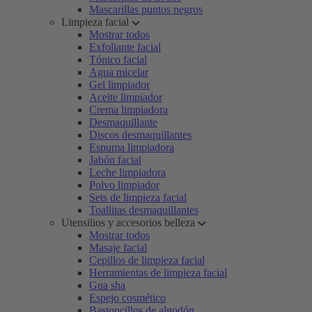
Mascarillas puntos negros
Limpieza facial
Mostrar todos
Exfoliante facial
Tónico facial
Agua micelar
Gel limpiador
Aceite limpiador
Crema limpiadora
Desmaquillante
Discos desmaquillantes
Espuma limpiadora
Jabón facial
Leche limpiadora
Polvo limpiador
Sets de limpieza facial
Toallitas desmaquillantes
Utensilios y accesorios belleza
Mostrar todos
Masaje facial
Cepillos de limpieza facial
Herramientas de limpieza facial
Gua sha
Espejo cosmético
Bastoncillos de algodón