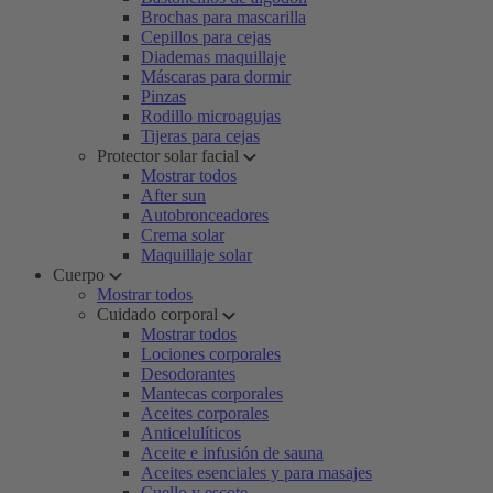
Brochas para mascarilla
Cepillos para cejas
Diademas maquillaje
Máscaras para dormir
Pinzas
Rodillo microagujas
Tijeras para cejas
Protector solar facial
Mostrar todos
After sun
Autobronceadores
Crema solar
Maquillaje solar
Cuerpo
Mostrar todos
Cuidado corporal
Mostrar todos
Lociones corporales
Desodorantes
Mantecas corporales
Aceites corporales
Anticelulíticos
Aceite e infusión de sauna
Aceites esenciales y para masajes
Cuello y escote