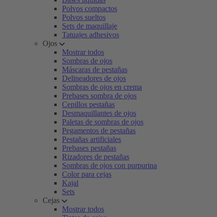
Polvos compactos
Polvos sueltos
Sets de maquillaje
Tatuajes adhesivos
Ojos
Mostrar todos
Sombras de ojos
Máscaras de pestañas
Delineadores de ojos
Sombras de ojos en crema
Prebases sombra de ojos
Cepillos pestañas
Desmaquillantes de ojos
Paletas de sombras de ojos
Pegamentos de pestañas
Pestañas artificiales
Prebases pestañas
Rizadores de pestañas
Sombras de ojos con purpurina
Color para cejas
Kajal
Sets
Cejas
Mostrar todos