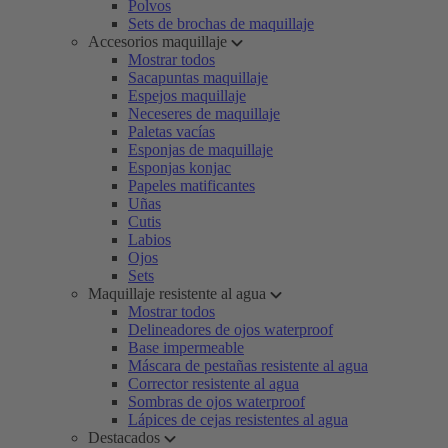
Polvos
Sets de brochas de maquillaje
Accesorios maquillaje
Mostrar todos
Sacapuntas maquillaje
Espejos maquillaje
Neceseres de maquillaje
Paletas vacías
Esponjas de maquillaje
Esponjas konjac
Papeles matificantes
Uñas
Cutis
Labios
Ojos
Sets
Maquillaje resistente al agua
Mostrar todos
Delineadores de ojos waterproof
Base impermeable
Máscara de pestañas resistente al agua
Corrector resistente al agua
Sombras de ojos waterproof
Lápices de cejas resistentes al agua
Destacados