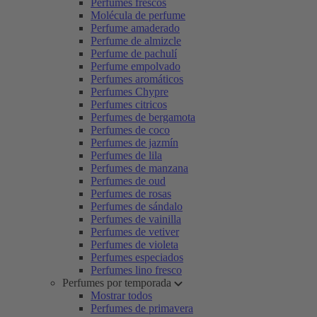
Perfumes frescos
Molécula de perfume
Perfume amaderado
Perfume de almizcle
Perfume de pachulí
Perfume empolvado
Perfumes aromáticos
Perfumes Chypre
Perfumes citricos
Perfumes de bergamota
Perfumes de coco
Perfumes de jazmín
Perfumes de lila
Perfumes de manzana
Perfumes de oud
Perfumes de rosas
Perfumes de sándalo
Perfumes de vainilla
Perfumes de vetiver
Perfumes de violeta
Perfumes especiados
Perfumes lino fresco
Perfumes por temporada
Mostrar todos
Perfumes de primavera