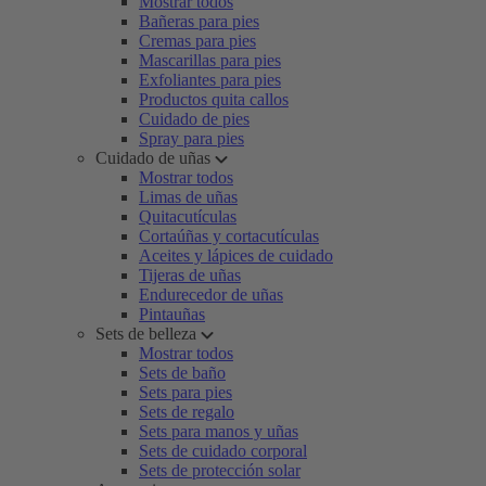
Mostrar todos
Bañeras para pies
Cremas para pies
Mascarillas para pies
Exfoliantes para pies
Productos quita callos
Cuidado de pies
Spray para pies
Cuidado de uñas
Mostrar todos
Limas de uñas
Quitacutículas
Cortaúñas y cortacutículas
Aceites y lápices de cuidado
Tijeras de uñas
Endurecedor de uñas
Pintauñas
Sets de belleza
Mostrar todos
Sets de baño
Sets para pies
Sets de regalo
Sets para manos y uñas
Sets de cuidado corporal
Sets de protección solar