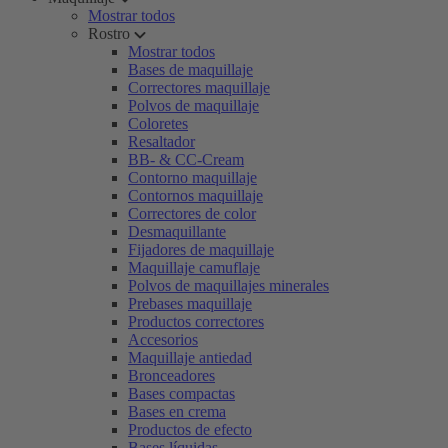
Mostrar todos
Rostro
Mostrar todos
Bases de maquillaje
Correctores maquillaje
Polvos de maquillaje
Coloretes
Resaltador
BB- & CC-Cream
Contorno maquillaje
Contornos maquillaje
Correctores de color
Desmaquillante
Fijadores de maquillaje
Maquillaje camuflaje
Polvos de maquillajes minerales
Prebases maquillaje
Productos correctores
Accesorios
Maquillaje antiedad
Bronceadores
Bases compactas
Bases en crema
Productos de efecto
Bases líquidas