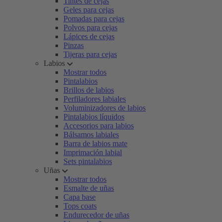
Tintes de cejas
Geles para cejas
Pomadas para cejas
Polvos para cejas
Lápices de cejas
Pinzas
Tijeras para cejas
Labios
Mostrar todos
Pintalabios
Brillos de labios
Perfiladores labiales
Voluminizadores de labios
Pintalabios líquidos
Accesorios para labios
Bálsamos labiales
Barra de labios mate
Imprimación labial
Sets pintalabios
Uñas
Mostrar todos
Esmalte de uñas
Capa base
Tops coats
Endurecedor de uñas