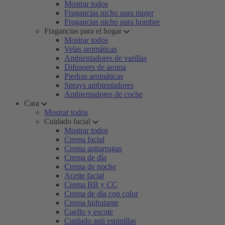
Mostrar todos
Fragancias nicho para mujer
Fragancias nicho para hombre
Fragancias para el hogar
Mostrar todos
Velas aromáticas
Ambientadores de varillas
Difusores de aroma
Piedras aromáticas
Sprays ambientadores
Ambientadores de coche
Cara
Mostrar todos
Cuidado facial
Mostrar todos
Crema facial
Crema antiarrugas
Crema de día
Crema de noche
Aceite facial
Crema BB y CC
Crema de día con color
Crema hidratante
Cuello y escote
Cuidado anti espinillas