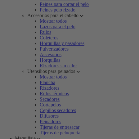
Peines para cortar el pelo
Peines pelo rizado
Accesorios para el cabello
Mostrar todos
Lazos para el pelo
Rulos
Coleteros
Horquillas y pasadores
Pulverizadores
Accesorios
Horquillas
Rizadores sin calor
Utensilios para peinados
Mostrar todos
Plancha
Rizadores
Rulos térmicos
Secadores
Cortapelos
Cepillos secadores
Difusores
Peinadores
Tijeras de entresacar
Tijeras de peluquería
Maquillaje