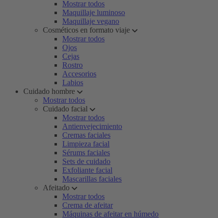
Mostrar todos
Maquillaje luminoso
Maquillaje vegano
Cosméticos en formato viaje
Mostrar todos
Ojos
Cejas
Rostro
Accesorios
Labios
Cuidado hombre
Mostrar todos
Cuidado facial
Mostrar todos
Antienvejecimiento
Cremas faciales
Limpieza facial
Sérums faciales
Sets de cuidado
Exfoliante facial
Mascarillas faciales
Afeitado
Mostrar todos
Crema de afeitar
Máquinas de afeitar en húmedo