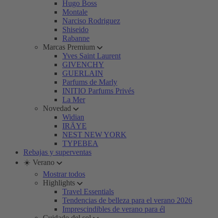
Hugo Boss
Montale
Narciso Rodriguez
Shiseido
Rabanne
Marcas Premium
Yves Saint Laurent
GIVENCHY
GUERLAIN
Parfums de Marly
INITIO Parfums Privés
La Mer
Novedad
Widian
IRÄYE
NEST NEW YORK
TYPEBEA
Rebajas y superventas
☀️ Verano
Mostrar todos
Highlights
Travel Essentials
Tendencias de belleza para el verano 2026
Imprescindibles de verano para él
Cuidado del sol