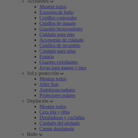
Accesorios
Mostrar todos
Esponjas de baño
Cepillos corporales
Cepillos de masaje
Guantes bronceadores
Cuidado para pies
Accesorios de cuidado
Cepillos de recambio
Cuidado para uñas
Franela
Guantes exfoliantes
Joyas para manos y pies
Sol y protección
Mostrar todos
After Sun
Autobronceadores
Protectores solares
Depilación
Mostrar todos
Cera fría y tibia
Depiladoras y cuchillas
Cuidado del afeitado
Crema depilatoria
Baño