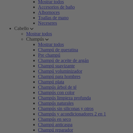
Mostrar todos
Accesorios de baño
Albornoces
Toallas de mano
Neceseres
Cabello
Mostrar todos
Champús
Mostrar todos
Champú de queratina
Pre champú
Champú de aceite de argán
Champú suavizante
Champú voluminizador
Champú para hombres
Champú plata
Champús árbol de té
Champús con color
Champús limpieza profunda
Champús naturales
Champús sin siliconas y otros
Champús y acondicionadores 2 en 1
Champús en seco
Champú anticaspa
Champú reparador