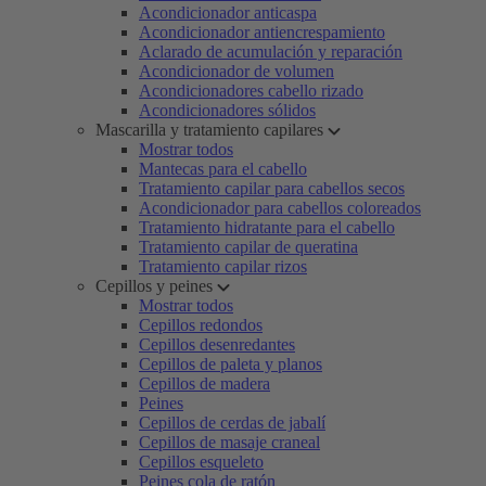
Acondicionador anticaspa
Acondicionador antiencrespamiento
Aclarado de acumulación y reparación
Acondicionador de volumen
Acondicionadores cabello rizado
Acondicionadores sólidos
Mascarilla y tratamiento capilares
Mostrar todos
Mantecas para el cabello
Tratamiento capilar para cabellos secos
Acondicionador para cabellos coloreados
Tratamiento hidratante para el cabello
Tratamiento capilar de queratina
Tratamiento capilar rizos
Cepillos y peines
Mostrar todos
Cepillos redondos
Cepillos desenredantes
Cepillos de paleta y planos
Cepillos de madera
Peines
Cepillos de cerdas de jabalí
Cepillos de masaje craneal
Cepillos esqueleto
Peines cola de ratón