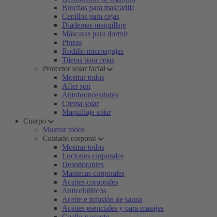
Brochas para mascarilla
Cepillos para cejas
Diademas maquillaje
Máscaras para dormir
Pinzas
Rodillo microagujas
Tijeras para cejas
Protector solar facial
Mostrar todos
After sun
Autobronceadores
Crema solar
Maquillaje solar
Cuerpo
Mostrar todos
Cuidado corporal
Mostrar todos
Lociones corporales
Desodorantes
Mantecas corporales
Aceites corporales
Anticelulíticos
Aceite e infusión de sauna
Aceites esenciales y para masajes
Cuello y escote