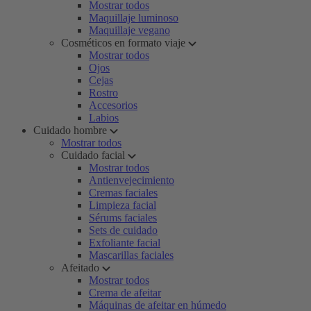
Mostrar todos
Maquillaje luminoso
Maquillaje vegano
Cosméticos en formato viaje
Mostrar todos
Ojos
Cejas
Rostro
Accesorios
Labios
Cuidado hombre
Mostrar todos
Cuidado facial
Mostrar todos
Antienvejecimiento
Cremas faciales
Limpieza facial
Sérums faciales
Sets de cuidado
Exfoliante facial
Mascarillas faciales
Afeitado
Mostrar todos
Crema de afeitar
Máquinas de afeitar en húmedo