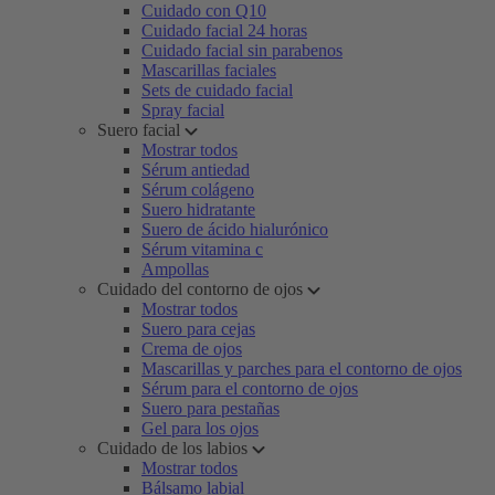
Cuidado con Q10
Cuidado facial 24 horas
Cuidado facial sin parabenos
Mascarillas faciales
Sets de cuidado facial
Spray facial
Suero facial
Mostrar todos
Sérum antiedad
Sérum colágeno
Suero hidratante
Suero de ácido hialurónico
Sérum vitamina c
Ampollas
Cuidado del contorno de ojos
Mostrar todos
Suero para cejas
Crema de ojos
Mascarillas y parches para el contorno de ojos
Sérum para el contorno de ojos
Suero para pestañas
Gel para los ojos
Cuidado de los labios
Mostrar todos
Bálsamo labial