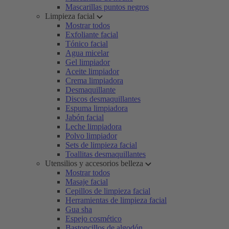
Mascarillas puntos negros
Limpieza facial
Mostrar todos
Exfoliante facial
Tónico facial
Agua micelar
Gel limpiador
Aceite limpiador
Crema limpiadora
Desmaquillante
Discos desmaquillantes
Espuma limpiadora
Jabón facial
Leche limpiadora
Polvo limpiador
Sets de limpieza facial
Toallitas desmaquillantes
Utensilios y accesorios belleza
Mostrar todos
Masaje facial
Cepillos de limpieza facial
Herramientas de limpieza facial
Gua sha
Espejo cosmético
Bastoncillos de algodón