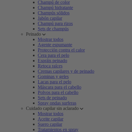
Champú de color
Champú hidratante
Champús sólidos
Jabón capilar
Champú para rizos
Sets de champús
Peinado
Mostrar todos
Agente espumante
Protección contra el calor
Cera para el pelo
Espráis peinado
Retoca raíces
Cremas capilares y de peinado
Gominas y geles
Lacas para el pelo
Máscara para el cabello
Polvos para el cabello
Sets de peinado
Spray ondas surferas
Cuidado capilar sin aclarado
Mostrar todos
Aceite capilar
Suero capilar
Tratamientos en spray