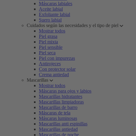
Máscaras labiales
Aceite labial
Exfoliante labial
Suero labial
Cuidados según las necesidades y el tipo de piel
Mostrar todos
Piel grasa
Piel mixta
Piel sensible
Piel seca
Piel con impurezas
Antirojeces
Con protector solar
Crema antiedad
Mascarillas
Mostrar todos
Máscaras para ojos y labios
Mascarillas hidratantes
Mascarillas limpiadoras
Mascarillas de barro
Máscaras de tela
Máscaras luminosas
Mascarillas anti espinillas
Mascarillas antiedad
Mascarillas de noche