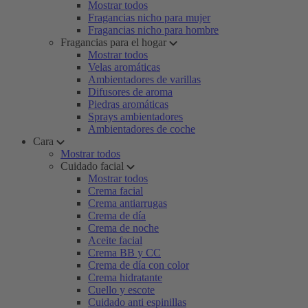
Mostrar todos
Fragancias nicho para mujer
Fragancias nicho para hombre
Fragancias para el hogar
Mostrar todos
Velas aromáticas
Ambientadores de varillas
Difusores de aroma
Piedras aromáticas
Sprays ambientadores
Ambientadores de coche
Cara
Mostrar todos
Cuidado facial
Mostrar todos
Crema facial
Crema antiarrugas
Crema de día
Crema de noche
Aceite facial
Crema BB y CC
Crema de día con color
Crema hidratante
Cuello y escote
Cuidado anti espinillas