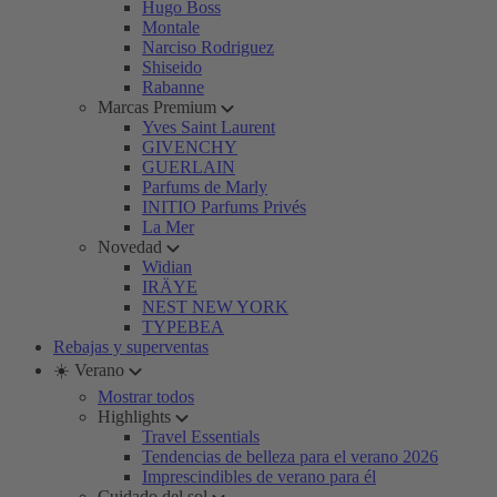
Hugo Boss
Montale
Narciso Rodriguez
Shiseido
Rabanne
Marcas Premium
Yves Saint Laurent
GIVENCHY
GUERLAIN
Parfums de Marly
INITIO Parfums Privés
La Mer
Novedad
Widian
IRÄYE
NEST NEW YORK
TYPEBEA
Rebajas y superventas
☀️ Verano
Mostrar todos
Highlights
Travel Essentials
Tendencias de belleza para el verano 2026
Imprescindibles de verano para él
Cuidado del sol