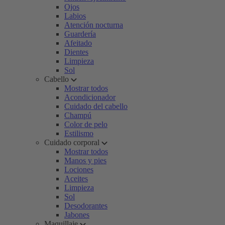
Ojos
Labios
Atención nocturna
Guardería
Afeitado
Dientes
Limpieza
Sol
Cabello
Mostrar todos
Acondicionador
Cuidado del cabello
Champú
Color de pelo
Estilismo
Cuidado corporal
Mostrar todos
Manos y pies
Lociones
Aceites
Limpieza
Sol
Desodorantes
Jabones
Maquillaje