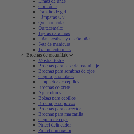
Limas de uñas
Cortaúñas
Esmalte de gel
Lámparas UV
Quitacutículas
Quitaesmalte
Tijeras para uñas
Uñas postizas y diseño uñas
Sets de manicura
Tratamiento uñas
Brochas de maquillaje
Mostrar todos
Brochas para base de maquillaje
Brochas para sombras de ojos
Cepillo para labios
Limpiador de cepillos
Brochas colorete
Aplicadores
Bolsas para cepillos
Brocha para polvos
Brochas para corrector
Brochas para mascarilla
Cepillo de cejas
Pincel delineador
Pincel iluminador