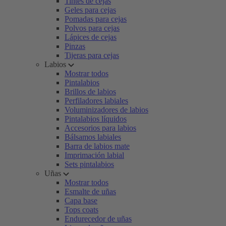
Tintes de cejas
Geles para cejas
Pomadas para cejas
Polvos para cejas
Lápices de cejas
Pinzas
Tijeras para cejas
Labios
Mostrar todos
Pintalabios
Brillos de labios
Perfiladores labiales
Voluminizadores de labios
Pintalabios líquidos
Accesorios para labios
Bálsamos labiales
Barra de labios mate
Imprimación labial
Sets pintalabios
Uñas
Mostrar todos
Esmalte de uñas
Capa base
Tops coats
Endurecedor de uñas