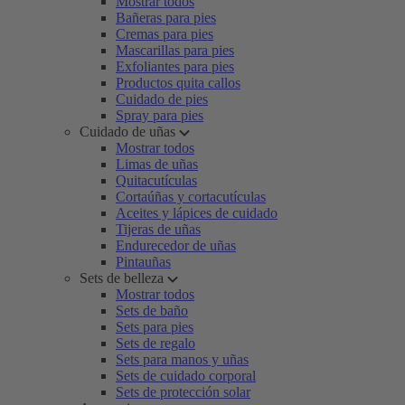
Mostrar todos
Bañeras para pies
Cremas para pies
Mascarillas para pies
Exfoliantes para pies
Productos quita callos
Cuidado de pies
Spray para pies
Cuidado de uñas
Mostrar todos
Limas de uñas
Quitacutículas
Cortaúñas y cortacutículas
Aceites y lápices de cuidado
Tijeras de uñas
Endurecedor de uñas
Pintauñas
Sets de belleza
Mostrar todos
Sets de baño
Sets para pies
Sets de regalo
Sets para manos y uñas
Sets de cuidado corporal
Sets de protección solar