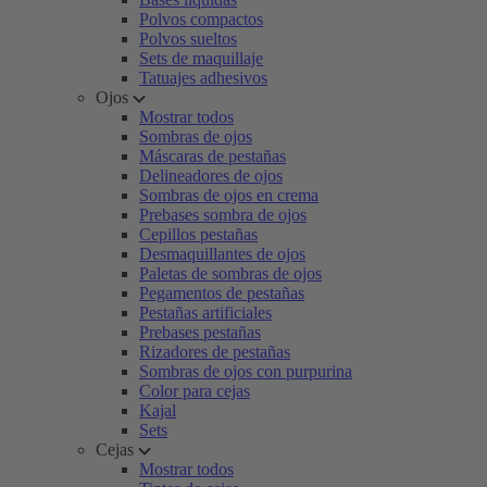
Polvos compactos
Polvos sueltos
Sets de maquillaje
Tatuajes adhesivos
Ojos
Mostrar todos
Sombras de ojos
Máscaras de pestañas
Delineadores de ojos
Sombras de ojos en crema
Prebases sombra de ojos
Cepillos pestañas
Desmaquillantes de ojos
Paletas de sombras de ojos
Pegamentos de pestañas
Pestañas artificiales
Prebases pestañas
Rizadores de pestañas
Sombras de ojos con purpurina
Color para cejas
Kajal
Sets
Cejas
Mostrar todos