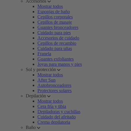
Accesorios
Mostrar todos
Esponjas de baño
Cepillos corporales
Cepillos de masaje
Guantes bronceadores
Cuidado para pies
Accesorios de cuidado
Cepillos de recambio
Cuidado para uñas
Franela
Guantes exfoliantes
Joyas para manos y pies
Sol y protección
Mostrar todos
After Sun
Autobronceadores
Protectores solares
Depilación
Mostrar todos
Cera fría y tibia
Depiladoras y cuchillas
Cuidado del afeitado
Crema depilatoria
Baño