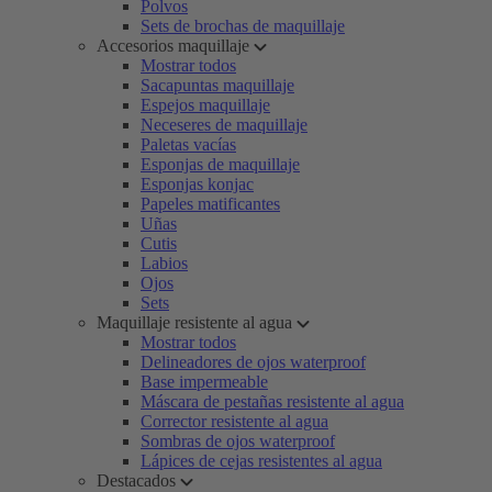
Polvos
Sets de brochas de maquillaje
Accesorios maquillaje
Mostrar todos
Sacapuntas maquillaje
Espejos maquillaje
Neceseres de maquillaje
Paletas vacías
Esponjas de maquillaje
Esponjas konjac
Papeles matificantes
Uñas
Cutis
Labios
Ojos
Sets
Maquillaje resistente al agua
Mostrar todos
Delineadores de ojos waterproof
Base impermeable
Máscara de pestañas resistente al agua
Corrector resistente al agua
Sombras de ojos waterproof
Lápices de cejas resistentes al agua
Destacados