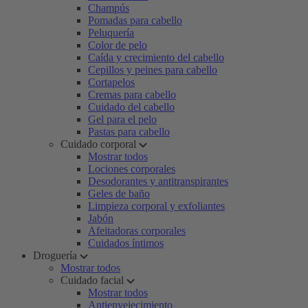
Champús
Pomadas para cabello
Peluquería
Color de pelo
Caída y crecimiento del cabello
Cepillos y peines para cabello
Cortapelos
Cremas para cabello
Cuidado del cabello
Gel para el pelo
Pastas para cabello
Cuidado corporal
Mostrar todos
Lociones corporales
Desodorantes y antitranspirantes
Geles de baño
Limpieza corporal y exfoliantes
Jabón
Afeitadoras corporales
Cuidados íntimos
Droguería
Mostrar todos
Cuidado facial
Mostrar todos
Antienvejecimiento