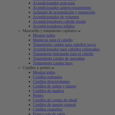
Acondicionador anticaspa
Acondicionador antiencrespamiento
Aclarado de acumulación y reparación
Acondicionador de volumen
Acondicionadores cabello rizado
Acondicionadores sólidos
Mascarilla y tratamiento capilares
Mostrar todos
Mantecas para el cabello
Tratamiento capilar para cabellos secos
Acondicionador para cabellos coloreados
Tratamiento hidratante para el cabello
Tratamiento capilar de queratina
Tratamiento capilar rizos
Cepillos y peines
Mostrar todos
Cepillos redondos
Cepillos desenredantes
Cepillos de paleta y planos
Cepillos de madera
Peines
Cepillos de cerdas de jabalí
Cepillos de masaje craneal
Cepillos esqueleto
Peines cola de ratón