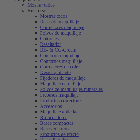
Mostrar todos
Rostro
Mostrar todos
Bases de maquillaje
Correctores maquillaje
Polvos de maquillaje
Coloretes
Resaltador
BB- & CC-Cream
Contorno maquillaje
Contornos maquillaje
Correctores de color
Desmaquillante
Fijadores de maquillaje
Maquillaje camuflaje
Polvos de maquillajes minerales
Prebases maquillaje
Productos correctores
Accesorios
Maquillaje antiedad
Bronceadores
Bases compactas
Bases en crema
Productos de efecto
Bases líquidas