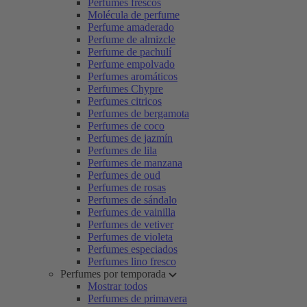
Perfumes frescos
Molécula de perfume
Perfume amaderado
Perfume de almizcle
Perfume de pachulí
Perfume empolvado
Perfumes aromáticos
Perfumes Chypre
Perfumes citricos
Perfumes de bergamota
Perfumes de coco
Perfumes de jazmín
Perfumes de lila
Perfumes de manzana
Perfumes de oud
Perfumes de rosas
Perfumes de sándalo
Perfumes de vainilla
Perfumes de vetiver
Perfumes de violeta
Perfumes especiados
Perfumes lino fresco
Perfumes por temporada
Mostrar todos
Perfumes de primavera