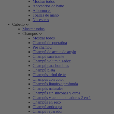
Mostrar todos
Accesorios de baño
Albornoces
Toallas de mano
Neceseres
Cabello
Mostrar todos
Champús
Mostrar todos
Champú de queratina
Pre champú
Champú de aceite de argán
Champú suavizante
Champú voluminizador
Champú para hombres
Champú plata
Champús árbol de té
Champús con color
Champús limpieza profunda
Champús naturales
Champús sin siliconas y otros
Champús y acondicionadores 2 en 1
Champús en seco
Champú anticaspa
Champú reparador