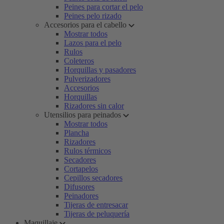
Peines para cortar el pelo
Peines pelo rizado
Accesorios para el cabello
Mostrar todos
Lazos para el pelo
Rulos
Coleteros
Horquillas y pasadores
Pulverizadores
Accesorios
Horquillas
Rizadores sin calor
Utensilios para peinados
Mostrar todos
Plancha
Rizadores
Rulos térmicos
Secadores
Cortapelos
Cepillos secadores
Difusores
Peinadores
Tijeras de entresacar
Tijeras de peluquería
Maquillaje