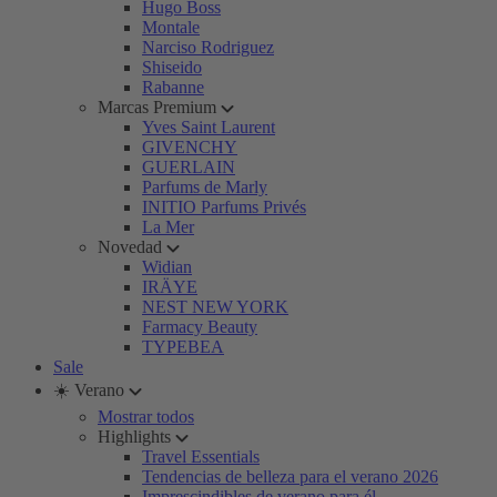
Hugo Boss
Montale
Narciso Rodriguez
Shiseido
Rabanne
Marcas Premium
Yves Saint Laurent
GIVENCHY
GUERLAIN
Parfums de Marly
INITIO Parfums Privés
La Mer
Novedad
Widian
IRÄYE
NEST NEW YORK
Farmacy Beauty
TYPEBEA
Sale
☀️ Verano
Mostrar todos
Highlights
Travel Essentials
Tendencias de belleza para el verano 2026
Imprescindibles de verano para él