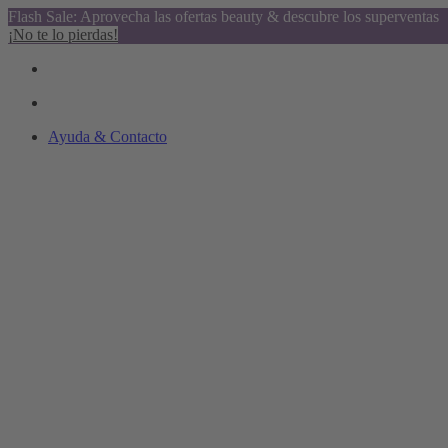
Flash Sale: Aprovecha las ofertas beauty & descubre los superventas
¡No te lo pierdas!
Ayuda & Contacto