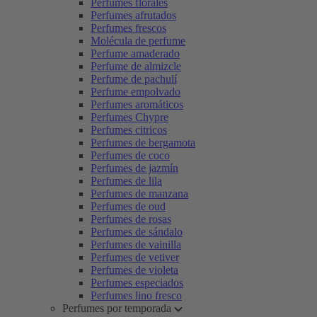
Perfumes florales
Perfumes afrutados
Perfumes frescos
Molécula de perfume
Perfume amaderado
Perfume de almizcle
Perfume de pachulí
Perfume empolvado
Perfumes aromáticos
Perfumes Chypre
Perfumes citricos
Perfumes de bergamota
Perfumes de coco
Perfumes de jazmín
Perfumes de lila
Perfumes de manzana
Perfumes de oud
Perfumes de rosas
Perfumes de sándalo
Perfumes de vainilla
Perfumes de vetiver
Perfumes de violeta
Perfumes especiados
Perfumes lino fresco
Perfumes por temporada