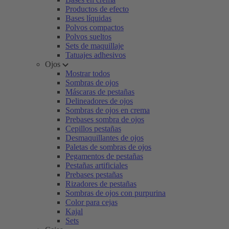
Productos de efecto
Bases líquidas
Polvos compactos
Polvos sueltos
Sets de maquillaje
Tatuajes adhesivos
Ojos
Mostrar todos
Sombras de ojos
Máscaras de pestañas
Delineadores de ojos
Sombras de ojos en crema
Prebases sombra de ojos
Cepillos pestañas
Desmaquillantes de ojos
Paletas de sombras de ojos
Pegamentos de pestañas
Pestañas artificiales
Prebases pestañas
Rizadores de pestañas
Sombras de ojos con purpurina
Color para cejas
Kajal
Sets