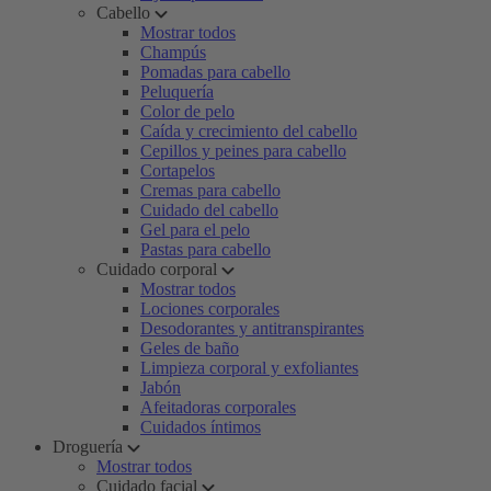
Cabello
Mostrar todos
Champús
Pomadas para cabello
Peluquería
Color de pelo
Caída y crecimiento del cabello
Cepillos y peines para cabello
Cortapelos
Cremas para cabello
Cuidado del cabello
Gel para el pelo
Pastas para cabello
Cuidado corporal
Mostrar todos
Lociones corporales
Desodorantes y antitranspirantes
Geles de baño
Limpieza corporal y exfoliantes
Jabón
Afeitadoras corporales
Cuidados íntimos
Droguería
Mostrar todos
Cuidado facial