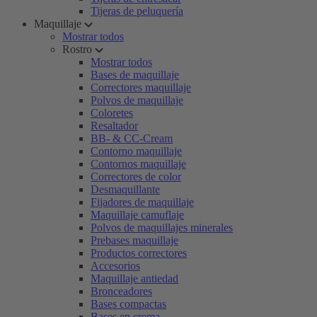
Tijeras de peluquería
Maquillaje
Mostrar todos
Rostro
Mostrar todos
Bases de maquillaje
Correctores maquillaje
Polvos de maquillaje
Coloretes
Resaltador
BB- & CC-Cream
Contorno maquillaje
Contornos maquillaje
Correctores de color
Desmaquillante
Fijadores de maquillaje
Maquillaje camuflaje
Polvos de maquillajes minerales
Prebases maquillaje
Productos correctores
Accesorios
Maquillaje antiedad
Bronceadores
Bases compactas
Bases en crema