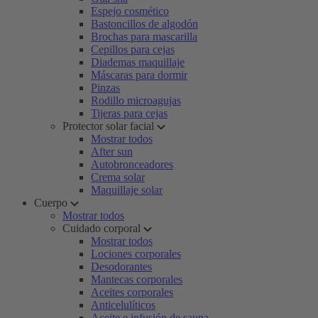
Espejo cosmético
Bastoncillos de algodón
Brochas para mascarilla
Cepillos para cejas
Diademas maquillaje
Máscaras para dormir
Pinzas
Rodillo microagujas
Tijeras para cejas
Protector solar facial
Mostrar todos
After sun
Autobronceadores
Crema solar
Maquillaje solar
Cuerpo
Mostrar todos
Cuidado corporal
Mostrar todos
Lociones corporales
Desodorantes
Mantecas corporales
Aceites corporales
Anticelulíticos
Aceite e infusión de sauna