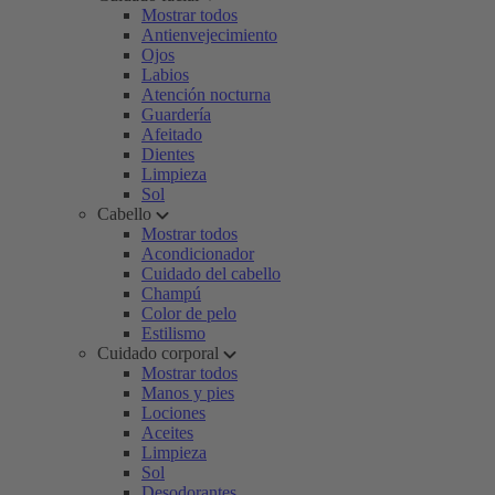
Mostrar todos
Antienvejecimiento
Ojos
Labios
Atención nocturna
Guardería
Afeitado
Dientes
Limpieza
Sol
Cabello
Mostrar todos
Acondicionador
Cuidado del cabello
Champú
Color de pelo
Estilismo
Cuidado corporal
Mostrar todos
Manos y pies
Lociones
Aceites
Limpieza
Sol
Desodorantes