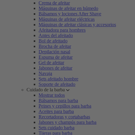
Crema de afeitar
Máquinas de afeitar en húmedo
Bálsamos y lociones After Shave
Máquinas de afeitar eléctricas
Máquinas de afeitar clásicas y accesorios
Afeitadora para hombres
Antes del afeitado
Bol de afeitado
Brocha de afeitar
Depilación nasal
Espuma de afeitar
Gel de afeitar
Jabones de afeitar
Navaja
Sets afeitado hombre
Soporte de afeitado
Cuidado de la barba
Mostrar todos
Bálsamos para barba
Peines y cepillos para barba
Aceites para barba
Recortadoras y cortabarbas
Jabones y champús para barba
Sets cuidado barba
Tijeras para barba