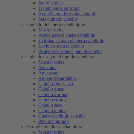
Suero capilar
Tratamientos en spray
Acondicionadores sin aclarado
Sets cuidado cabello
Cuidado del cuero cabelludo
Mostrar todos
Aceite para el cuero cabelludo
Exfoliantes para el cuero cabelludo
Lociones para el cabello
Protectores solares para el cabello
Cuidados según el tipo de cabello
Mostrar todos
Anticaída
Anticaspa
Antiencrespamiento
Cabello fino y liso
Cabello graso
Cabello normal
Cabello rizado
Cabello seco
Cabello teñido
Cuero cabelludo sensible
Pelo decolorado
Acondicionador y aclarado
Mostrar todos