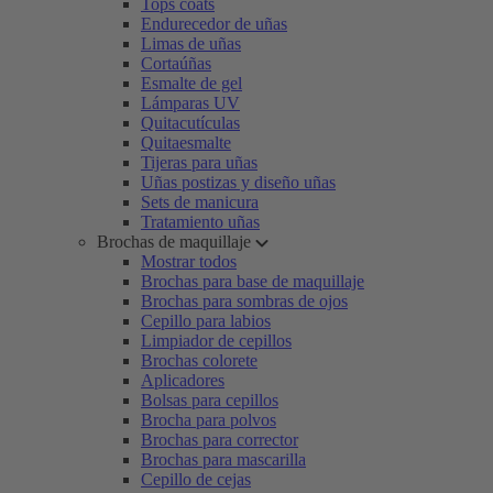
Tops coats
Endurecedor de uñas
Limas de uñas
Cortaúñas
Esmalte de gel
Lámparas UV
Quitacutículas
Quitaesmalte
Tijeras para uñas
Uñas postizas y diseño uñas
Sets de manicura
Tratamiento uñas
Brochas de maquillaje
Mostrar todos
Brochas para base de maquillaje
Brochas para sombras de ojos
Cepillo para labios
Limpiador de cepillos
Brochas colorete
Aplicadores
Bolsas para cepillos
Brocha para polvos
Brochas para corrector
Brochas para mascarilla
Cepillo de cejas