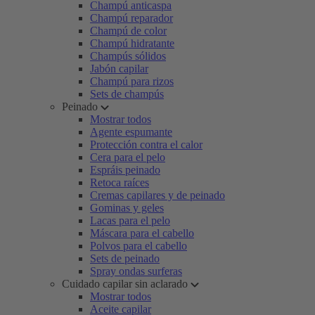
Champú anticaspa
Champú reparador
Champú de color
Champú hidratante
Champús sólidos
Jabón capilar
Champú para rizos
Sets de champús
Peinado
Mostrar todos
Agente espumante
Protección contra el calor
Cera para el pelo
Espráis peinado
Retoca raíces
Cremas capilares y de peinado
Gominas y geles
Lacas para el pelo
Máscara para el cabello
Polvos para el cabello
Sets de peinado
Spray ondas surferas
Cuidado capilar sin aclarado
Mostrar todos
Aceite capilar