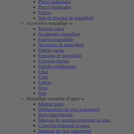
Pincel delineador
Pincel iluminador
Polvos
Sets de brochas de maquillaje
Accesorios maquillaje
Mostrar todos
Sacapuntas maquillaje
Espejos maquillaje
Neceseres de maquillaje
Paletas vacías
Esponjas de maquillaje
Esponjas konjac
Papeles matificantes
Uñas
Cutis
Labios
Ojos
Sets
Maquillaje resistente al agua
Mostrar todos
Delineadores de ojos waterproof
Base impermeable
Máscara de pestañas resistente al agua
Corrector resistente al agua
Sombras de ojos waterproof