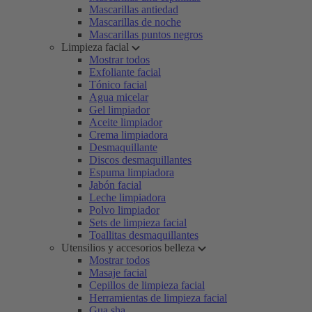
Mascarillas antiedad
Mascarillas de noche
Mascarillas puntos negros
Limpieza facial
Mostrar todos
Exfoliante facial
Tónico facial
Agua micelar
Gel limpiador
Aceite limpiador
Crema limpiadora
Desmaquillante
Discos desmaquillantes
Espuma limpiadora
Jabón facial
Leche limpiadora
Polvo limpiador
Sets de limpieza facial
Toallitas desmaquillantes
Utensilios y accesorios belleza
Mostrar todos
Masaje facial
Cepillos de limpieza facial
Herramientas de limpieza facial
Gua sha