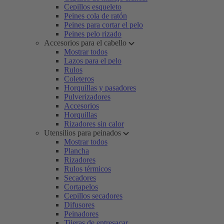
Cepillos esqueleto
Peines cola de ratón
Peines para cortar el pelo
Peines pelo rizado
Accesorios para el cabello
Mostrar todos
Lazos para el pelo
Rulos
Coleteros
Horquillas y pasadores
Pulverizadores
Accesorios
Horquillas
Rizadores sin calor
Utensilios para peinados
Mostrar todos
Plancha
Rizadores
Rulos térmicos
Secadores
Cortapelos
Cepillos secadores
Difusores
Peinadores
Tijeras de entresacar