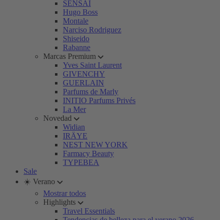
SENSAI
Hugo Boss
Montale
Narciso Rodriguez
Shiseido
Rabanne
Marcas Premium
Yves Saint Laurent
GIVENCHY
GUERLAIN
Parfums de Marly
INITIO Parfums Privés
La Mer
Novedad
Widian
IRÄYE
NEST NEW YORK
Farmacy Beauty
TYPEBEA
Sale
☀️ Verano
Mostrar todos
Highlights
Travel Essentials
Tendencias de belleza para el verano 2026