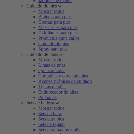
Jabones de manos
Cuidado de pies
Mostrar todos
Bañeras para pies
Cremas para pies
Mascarillas para pies
Exfoliantes para pies
Productos quita callos
Cuidado de pies
Spray para pies
Cuidado de uñas
Mostrar todos
Limas de uñas
Quitacutículas
Cortaúñas y cortacutículas
Aceites y lápices de cuidado
Tijeras de uñas
Endurecedor de uñas
Pintauñas
Sets de belleza
Mostrar todos
Sets de baño
Sets para pies
Sets de regalo
Sets para manos y uñas