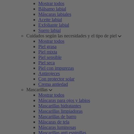
Mostrar todos
Bálsamo labial
Máscaras labiales
Aceite labial
Exfoliante labial
Suero labial
Cuidados según las necesidades y el tipo de piel
Mostrar todos
Piel grasa
Piel mixta
Piel sensible
Piel seca
Piel con impurezas
Antirojeces
Con protector solar
Crema antiedad
Mascarillas
Mostrar todos
Máscaras para ojos y labios
Mascarillas hidratantes
Mascarillas limpiadoras
Mascarillas de barro
Máscaras de tela
Máscaras luminosas
Mascarillas anti espinillas