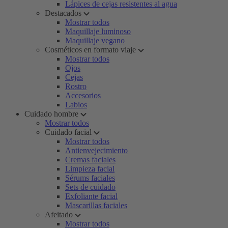
Lápices de cejas resistentes al agua
Destacados
Mostrar todos
Maquillaje luminoso
Maquillaje vegano
Cosméticos en formato viaje
Mostrar todos
Ojos
Cejas
Rostro
Accesorios
Labios
Cuidado hombre
Mostrar todos
Cuidado facial
Mostrar todos
Antienvejecimiento
Cremas faciales
Limpieza facial
Sérums faciales
Sets de cuidado
Exfoliante facial
Mascarillas faciales
Afeitado
Mostrar todos