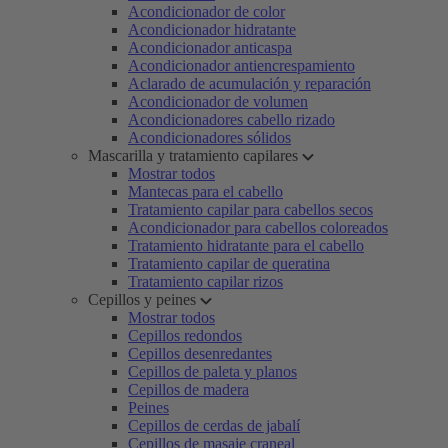
Acondicionador de color
Acondicionador hidratante
Acondicionador anticaspa
Acondicionador antiencrespamiento
Aclarado de acumulación y reparación
Acondicionador de volumen
Acondicionadores cabello rizado
Acondicionadores sólidos
Mascarilla y tratamiento capilares
Mostrar todos
Mantecas para el cabello
Tratamiento capilar para cabellos secos
Acondicionador para cabellos coloreados
Tratamiento hidratante para el cabello
Tratamiento capilar de queratina
Tratamiento capilar rizos
Cepillos y peines
Mostrar todos
Cepillos redondos
Cepillos desenredantes
Cepillos de paleta y planos
Cepillos de madera
Peines
Cepillos de cerdas de jabalí
Cepillos de masaje craneal