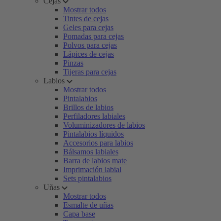
Cejas
Mostrar todos
Tintes de cejas
Geles para cejas
Pomadas para cejas
Polvos para cejas
Lápices de cejas
Pinzas
Tijeras para cejas
Labios
Mostrar todos
Pintalabios
Brillos de labios
Perfiladores labiales
Voluminizadores de labios
Pintalabios líquidos
Accesorios para labios
Bálsamos labiales
Barra de labios mate
Imprimación labial
Sets pintalabios
Uñas
Mostrar todos
Esmalte de uñas
Capa base