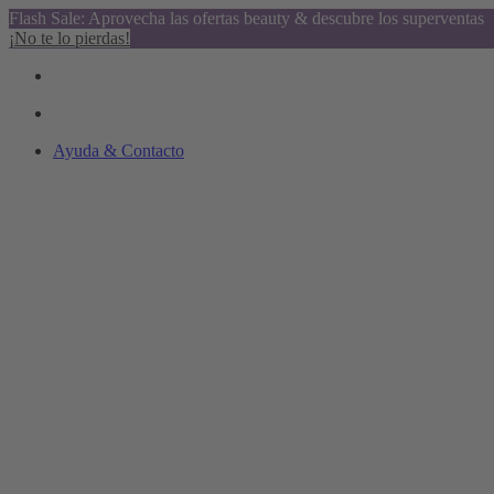
Flash Sale: Aprovecha las ofertas beauty & descubre los superventas
¡No te lo pierdas!
Ayuda & Contacto