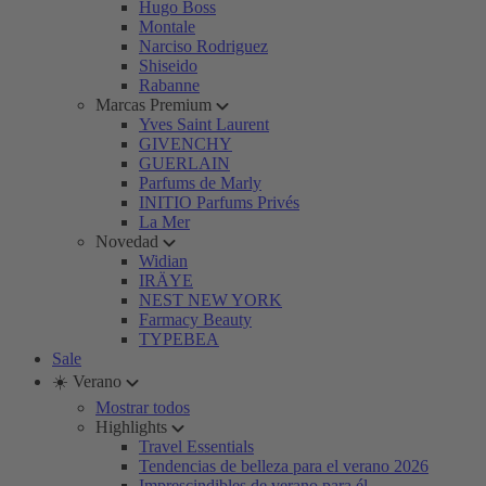
Hugo Boss
Montale
Narciso Rodriguez
Shiseido
Rabanne
Marcas Premium
Yves Saint Laurent
GIVENCHY
GUERLAIN
Parfums de Marly
INITIO Parfums Privés
La Mer
Novedad
Widian
IRÄYE
NEST NEW YORK
Farmacy Beauty
TYPEBEA
Sale
☀️ Verano
Mostrar todos
Highlights
Travel Essentials
Tendencias de belleza para el verano 2026
Imprescindibles de verano para él