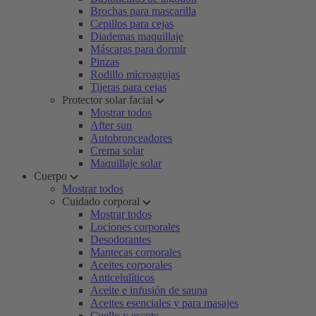
Brochas para mascarilla
Cepillos para cejas
Diademas maquillaje
Máscaras para dormir
Pinzas
Rodillo microagujas
Tijeras para cejas
Protector solar facial
Mostrar todos
After sun
Autobronceadores
Crema solar
Maquillaje solar
Cuerpo
Mostrar todos
Cuidado corporal
Mostrar todos
Lociones corporales
Desodorantes
Mantecas corporales
Aceites corporales
Anticelulíticos
Aceite e infusión de sauna
Aceites esenciales y para masajes
Cuello y escote