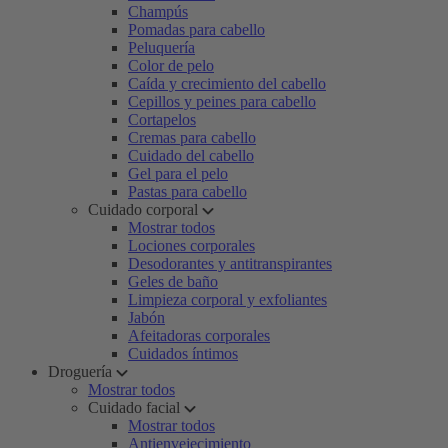
Champús
Pomadas para cabello
Peluquería
Color de pelo
Caída y crecimiento del cabello
Cepillos y peines para cabello
Cortapelos
Cremas para cabello
Cuidado del cabello
Gel para el pelo
Pastas para cabello
Cuidado corporal
Mostrar todos
Lociones corporales
Desodorantes y antitranspirantes
Geles de baño
Limpieza corporal y exfoliantes
Jabón
Afeitadoras corporales
Cuidados íntimos
Droguería
Mostrar todos
Cuidado facial
Mostrar todos
Antienvejecimiento