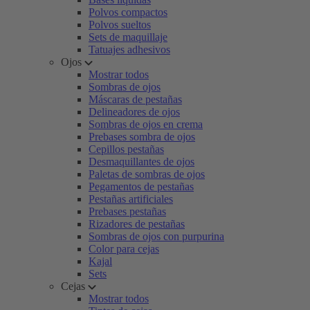
Polvos compactos
Polvos sueltos
Sets de maquillaje
Tatuajes adhesivos
Ojos
Mostrar todos
Sombras de ojos
Máscaras de pestañas
Delineadores de ojos
Sombras de ojos en crema
Prebases sombra de ojos
Cepillos pestañas
Desmaquillantes de ojos
Paletas de sombras de ojos
Pegamentos de pestañas
Pestañas artificiales
Prebases pestañas
Rizadores de pestañas
Sombras de ojos con purpurina
Color para cejas
Kajal
Sets
Cejas
Mostrar todos