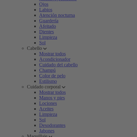
Ojos
Labios
Atención nocturna
Guardería
Afeitado
Dientes
Limpieza
Sol
Cabello
Mostrar todos
Acondicionador
Cuidado del cabello
Champú
Color de pelo
Estilismo
Cuidado corporal
Mostrar todos
Manos y pies
Lociones
Aceites
Limpieza
Sol
Desodorantes
Jabones
Maquillaje