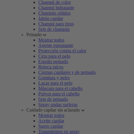
Champú de color
Champú hidratante
Champús sólidos
Jabón capilar
Champú para rizos
Sets de champús
Peinado
Mostrar todos
Agente espumante
Protección contra el calor
Cera para el pelo
Espráis peinado
Retoca raíces
Cremas capilares y de peinado
Gominas y geles
Lacas para el pelo
Máscara para el cabello
Polvos para el cabello
Sets de peinado
Spray ondas surferas
Cuidado capilar sin aclarado
Mostrar todos
Aceite capilar
Suero capilar
Tratamientos en spray