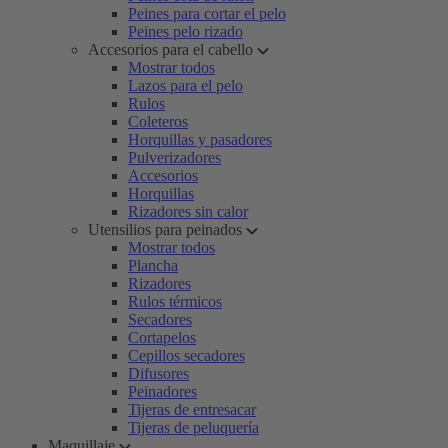
Peines para cortar el pelo
Peines pelo rizado
Accesorios para el cabello
Mostrar todos
Lazos para el pelo
Rulos
Coleteros
Horquillas y pasadores
Pulverizadores
Accesorios
Horquillas
Rizadores sin calor
Utensilios para peinados
Mostrar todos
Plancha
Rizadores
Rulos térmicos
Secadores
Cortapelos
Cepillos secadores
Difusores
Peinadores
Tijeras de entresacar
Tijeras de peluquería
Maquillaje