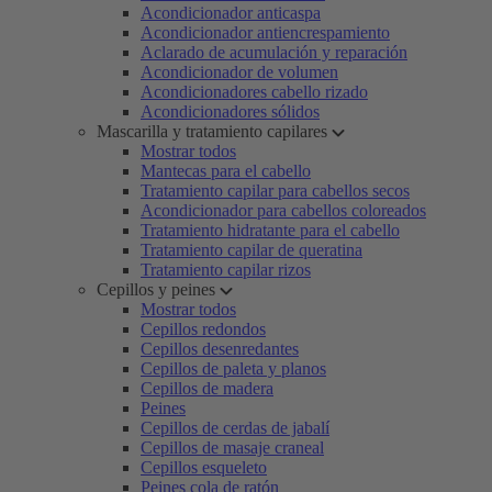
Acondicionador anticaspa
Acondicionador antiencrespamiento
Aclarado de acumulación y reparación
Acondicionador de volumen
Acondicionadores cabello rizado
Acondicionadores sólidos
Mascarilla y tratamiento capilares
Mostrar todos
Mantecas para el cabello
Tratamiento capilar para cabellos secos
Acondicionador para cabellos coloreados
Tratamiento hidratante para el cabello
Tratamiento capilar de queratina
Tratamiento capilar rizos
Cepillos y peines
Mostrar todos
Cepillos redondos
Cepillos desenredantes
Cepillos de paleta y planos
Cepillos de madera
Peines
Cepillos de cerdas de jabalí
Cepillos de masaje craneal
Cepillos esqueleto
Peines cola de ratón