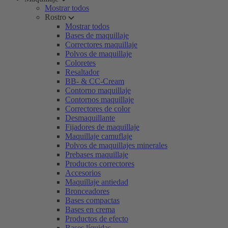
Mostrar todos
Rostro
Mostrar todos
Bases de maquillaje
Correctores maquillaje
Polvos de maquillaje
Coloretes
Resaltador
BB- & CC-Cream
Contorno maquillaje
Contornos maquillaje
Correctores de color
Desmaquillante
Fijadores de maquillaje
Maquillaje camuflaje
Polvos de maquillajes minerales
Prebases maquillaje
Productos correctores
Accesorios
Maquillaje antiedad
Bronceadores
Bases compactas
Bases en crema
Productos de efecto
Bases líquidas