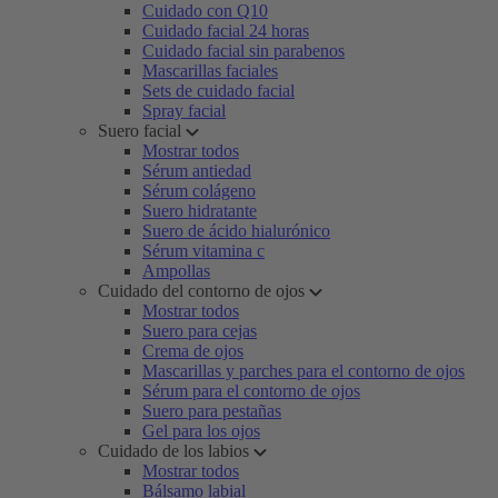
Cuidado con Q10
Cuidado facial 24 horas
Cuidado facial sin parabenos
Mascarillas faciales
Sets de cuidado facial
Spray facial
Suero facial
Mostrar todos
Sérum antiedad
Sérum colágeno
Suero hidratante
Suero de ácido hialurónico
Sérum vitamina c
Ampollas
Cuidado del contorno de ojos
Mostrar todos
Suero para cejas
Crema de ojos
Mascarillas y parches para el contorno de ojos
Sérum para el contorno de ojos
Suero para pestañas
Gel para los ojos
Cuidado de los labios
Mostrar todos
Bálsamo labial