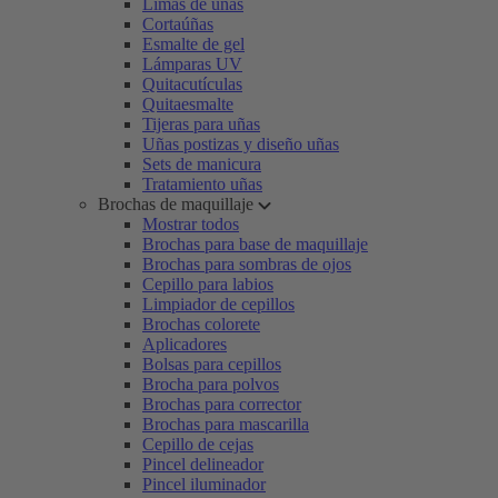
Limas de uñas
Cortaúñas
Esmalte de gel
Lámparas UV
Quitacutículas
Quitaesmalte
Tijeras para uñas
Uñas postizas y diseño uñas
Sets de manicura
Tratamiento uñas
Brochas de maquillaje
Mostrar todos
Brochas para base de maquillaje
Brochas para sombras de ojos
Cepillo para labios
Limpiador de cepillos
Brochas colorete
Aplicadores
Bolsas para cepillos
Brocha para polvos
Brochas para corrector
Brochas para mascarilla
Cepillo de cejas
Pincel delineador
Pincel iluminador