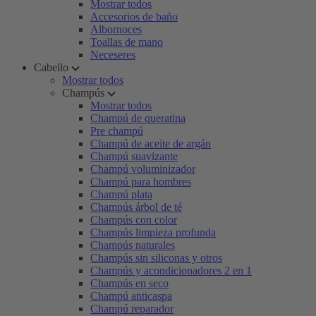
Mostrar todos
Accesorios de baño
Albornoces
Toallas de mano
Neceseres
Cabello
Mostrar todos
Champús
Mostrar todos
Champú de queratina
Pre champú
Champú de aceite de argán
Champú suavizante
Champú voluminizador
Champú para hombres
Champú plata
Champús árbol de té
Champús con color
Champús limpieza profunda
Champús naturales
Champús sin siliconas y otros
Champús y acondicionadores 2 en 1
Champús en seco
Champú anticaspa
Champú reparador