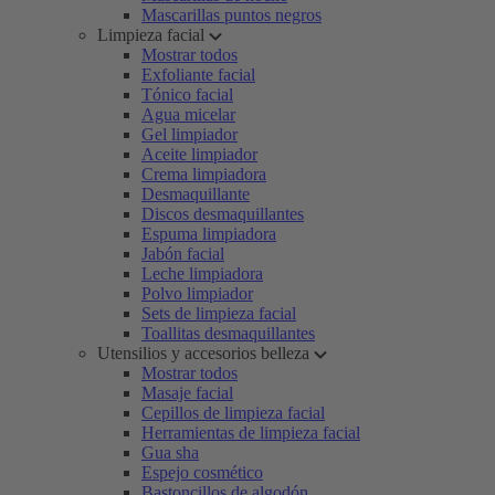
Mascarillas puntos negros
Limpieza facial
Mostrar todos
Exfoliante facial
Tónico facial
Agua micelar
Gel limpiador
Aceite limpiador
Crema limpiadora
Desmaquillante
Discos desmaquillantes
Espuma limpiadora
Jabón facial
Leche limpiadora
Polvo limpiador
Sets de limpieza facial
Toallitas desmaquillantes
Utensilios y accesorios belleza
Mostrar todos
Masaje facial
Cepillos de limpieza facial
Herramientas de limpieza facial
Gua sha
Espejo cosmético
Bastoncillos de algodón