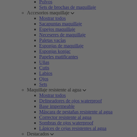
Polvos
Sets de brochas de maquillaje
Accesorios maquillaje
Mostrar todos
Sacapuntas maquillaje
Espejos maquillaje
Neceseres de maquillaje
Paletas vacías
Esponjas de maquillaje
Esponjas konjac
Papeles matificantes
Uñas
Cutis
Labios
Ojos
Sets
Maquillaje resistente al agua
Mostrar todos
Delineadores de ojos waterproof
Base impermeable
Máscara de pestañas resistente al agua
Corrector resistente al agua
Sombras de ojos waterproof
Lápices de cejas resistentes al agua
Destacados