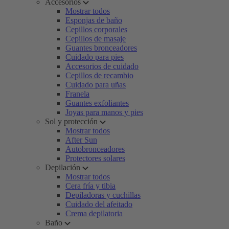
Accesorios
Mostrar todos
Esponjas de baño
Cepillos corporales
Cepillos de masaje
Guantes bronceadores
Cuidado para pies
Accesorios de cuidado
Cepillos de recambio
Cuidado para uñas
Franela
Guantes exfoliantes
Joyas para manos y pies
Sol y protección
Mostrar todos
After Sun
Autobronceadores
Protectores solares
Depilación
Mostrar todos
Cera fría y tibia
Depiladoras y cuchillas
Cuidado del afeitado
Crema depilatoria
Baño