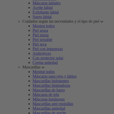
Máscaras labiales
Aceite labial
Exfoliante labial
Suero labial
Cuidados según las necesidades y el tipo de piel
Mostrar todos
Piel grasa
Piel mixta
Piel sensible
Piel seca
Piel con impurezas
Antirojeces
Con protector solar
Crema antiedad
Mascarillas
Mostrar todos
Máscaras para ojos y labios
Mascarillas hidratantes
Mascarillas limpiadoras
Mascarillas de barro
Máscaras de tela
Máscaras luminosas
Mascarillas anti espinillas
Mascarillas antiedad
Mascarillas de noche