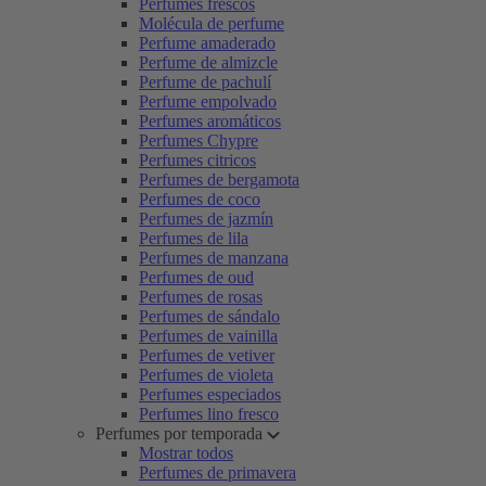
Perfumes frescos
Molécula de perfume
Perfume amaderado
Perfume de almizcle
Perfume de pachulí
Perfume empolvado
Perfumes aromáticos
Perfumes Chypre
Perfumes citricos
Perfumes de bergamota
Perfumes de coco
Perfumes de jazmín
Perfumes de lila
Perfumes de manzana
Perfumes de oud
Perfumes de rosas
Perfumes de sándalo
Perfumes de vainilla
Perfumes de vetiver
Perfumes de violeta
Perfumes especiados
Perfumes lino fresco
Perfumes por temporada
Mostrar todos
Perfumes de primavera