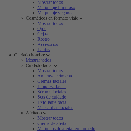
Mostrar todos
Maquillaje luminoso
Maquillaje vegano
Cosméticos en formato viaje
Mostrar todos
Ojos
Cejas
Rostro
Accesorios
Labios
Cuidado hombre
Mostrar todos
Cuidado facial
Mostrar todos
Antienvejecimiento
Cremas faciales
Limpieza facial
Sérums faciales
Sets de cuidado
Exfoliante facial
Mascarillas faciales
Afeitado
Mostrar todos
Crema de afeitar
Máquinas de afeitar en húmedo