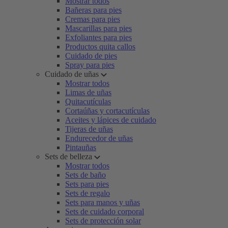
Mostrar todos
Bañeras para pies
Cremas para pies
Mascarillas para pies
Exfoliantes para pies
Productos quita callos
Cuidado de pies
Spray para pies
Cuidado de uñas
Mostrar todos
Limas de uñas
Quitacutículas
Cortaúñas y cortacutículas
Aceites y lápices de cuidado
Tijeras de uñas
Endurecedor de uñas
Pintauñas
Sets de belleza
Mostrar todos
Sets de baño
Sets para pies
Sets de regalo
Sets para manos y uñas
Sets de cuidado corporal
Sets de protección solar