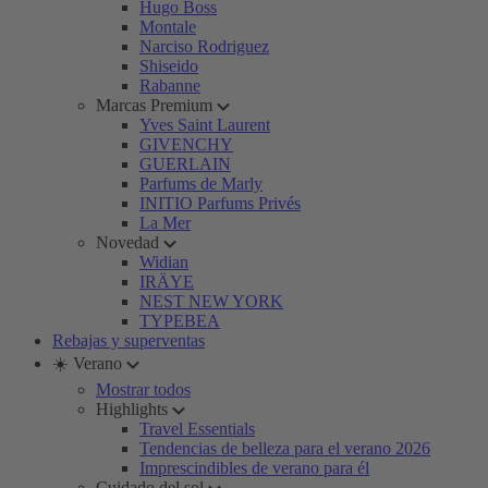
Hugo Boss
Montale
Narciso Rodriguez
Shiseido
Rabanne
Marcas Premium
Yves Saint Laurent
GIVENCHY
GUERLAIN
Parfums de Marly
INITIO Parfums Privés
La Mer
Novedad
Widian
IRÄYE
NEST NEW YORK
TYPEBEA
Rebajas y superventas
☀️ Verano
Mostrar todos
Highlights
Travel Essentials
Tendencias de belleza para el verano 2026
Imprescindibles de verano para él
Cuidado del sol