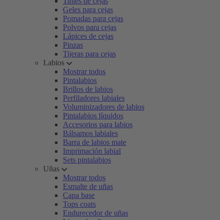
Tintes de cejas
Geles para cejas
Pomadas para cejas
Polvos para cejas
Lápices de cejas
Pinzas
Tijeras para cejas
Labios
Mostrar todos
Pintalabios
Brillos de labios
Perfiladores labiales
Voluminizadores de labios
Pintalabios líquidos
Accesorios para labios
Bálsamos labiales
Barra de labios mate
Imprimación labial
Sets pintalabios
Uñas
Mostrar todos
Esmalte de uñas
Capa base
Tops coats
Endurecedor de uñas