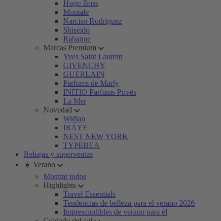
Hugo Boss
Montale
Narciso Rodriguez
Shiseido
Rabanne
Marcas Premium
Yves Saint Laurent
GIVENCHY
GUERLAIN
Parfums de Marly
INITIO Parfums Privés
La Mer
Novedad
Widian
IRÄYE
NEST NEW YORK
TYPEBEA
Rebajas y superventas
☀️ Verano
Mostrar todos
Highlights
Travel Essentials
Tendencias de belleza para el verano 2026
Imprescindibles de verano para él
Cuidado del sol