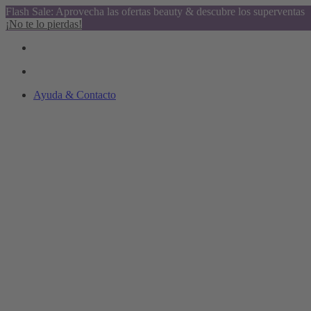
Flash Sale: Aprovecha las ofertas beauty & descubre los superventas
¡No te lo pierdas!
Ayuda & Contacto