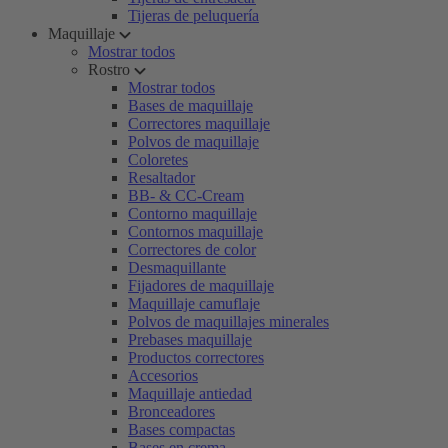
Tijeras de peluquería
Maquillaje
Mostrar todos
Rostro
Mostrar todos
Bases de maquillaje
Correctores maquillaje
Polvos de maquillaje
Coloretes
Resaltador
BB- & CC-Cream
Contorno maquillaje
Contornos maquillaje
Correctores de color
Desmaquillante
Fijadores de maquillaje
Maquillaje camuflaje
Polvos de maquillajes minerales
Prebases maquillaje
Productos correctores
Accesorios
Maquillaje antiedad
Bronceadores
Bases compactas
Bases en crema