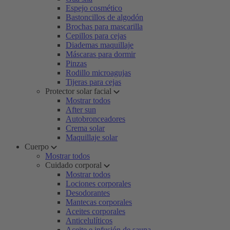
Espejo cosmético
Bastoncillos de algodón
Brochas para mascarilla
Cepillos para cejas
Diademas maquillaje
Máscaras para dormir
Pinzas
Rodillo microagujas
Tijeras para cejas
Protector solar facial
Mostrar todos
After sun
Autobronceadores
Crema solar
Maquillaje solar
Cuerpo
Mostrar todos
Cuidado corporal
Mostrar todos
Lociones corporales
Desodorantes
Mantecas corporales
Aceites corporales
Anticelulíticos
Aceite e infusión de sauna