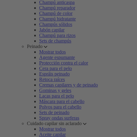
Champú anticaspa
Champú reparador
Champú de color
Champú hidratante
Champús sólidos
Jabón capilar
Champú para rizos
Sets de champús
Peinado
Mostrar todos
Agente espumante
Protección contra el calor
Cera para el pelo
Espráis peinado
Retoca raíces
Cremas capilares y de peinado
Gominas y geles
Lacas para el pelo
Máscara para el cabello
Polvos para el cabello
Sets de peinado
Spray ondas surferas
Cuidado capilar sin aclarado
Mostrar todos
Aceite capilar