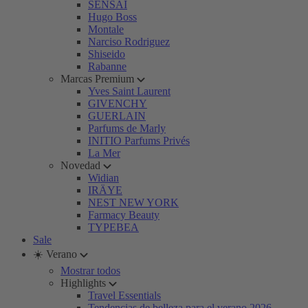
SENSAI
Hugo Boss
Montale
Narciso Rodriguez
Shiseido
Rabanne
Marcas Premium
Yves Saint Laurent
GIVENCHY
GUERLAIN
Parfums de Marly
INITIO Parfums Privés
La Mer
Novedad
Widian
IRÄYE
NEST NEW YORK
Farmacy Beauty
TYPEBEA
Sale
☀️ Verano
Mostrar todos
Highlights
Travel Essentials
Tendencias de belleza para el verano 2026