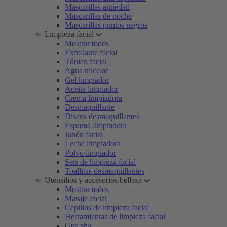
Mascarillas antiedad
Mascarillas de noche
Mascarillas puntos negros
Limpieza facial
Mostrar todos
Exfoliante facial
Tónico facial
Agua micelar
Gel limpiador
Aceite limpiador
Crema limpiadora
Desmaquillante
Discos desmaquillantes
Espuma limpiadora
Jabón facial
Leche limpiadora
Polvo limpiador
Sets de limpieza facial
Toallitas desmaquillantes
Utensilios y accesorios belleza
Mostrar todos
Masaje facial
Cepillos de limpieza facial
Herramientas de limpieza facial
Gua sha