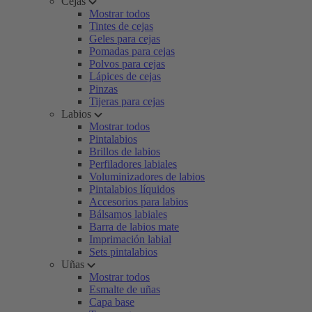
Cejas
Mostrar todos
Tintes de cejas
Geles para cejas
Pomadas para cejas
Polvos para cejas
Lápices de cejas
Pinzas
Tijeras para cejas
Labios
Mostrar todos
Pintalabios
Brillos de labios
Perfiladores labiales
Voluminizadores de labios
Pintalabios líquidos
Accesorios para labios
Bálsamos labiales
Barra de labios mate
Imprimación labial
Sets pintalabios
Uñas
Mostrar todos
Esmalte de uñas
Capa base