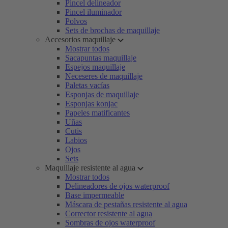
Pincel delineador
Pincel iluminador
Polvos
Sets de brochas de maquillaje
Accesorios maquillaje
Mostrar todos
Sacapuntas maquillaje
Espejos maquillaje
Neceseres de maquillaje
Paletas vacías
Esponjas de maquillaje
Esponjas konjac
Papeles matificantes
Uñas
Cutis
Labios
Ojos
Sets
Maquillaje resistente al agua
Mostrar todos
Delineadores de ojos waterproof
Base impermeable
Máscara de pestañas resistente al agua
Corrector resistente al agua
Sombras de ojos waterproof