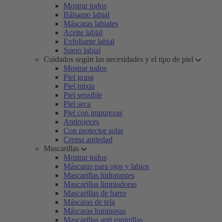
Mostrar todos
Bálsamo labial
Máscaras labiales
Aceite labial
Exfoliante labial
Suero labial
Cuidados según las necesidades y el tipo de piel
Mostrar todos
Piel grasa
Piel mixta
Piel sensible
Piel seca
Piel con impurezas
Antirojeces
Con protector solar
Crema antiedad
Mascarillas
Mostrar todos
Máscaras para ojos y labios
Mascarillas hidratantes
Mascarillas limpiadoras
Mascarillas de barro
Máscaras de tela
Máscaras luminosas
Mascarillas anti espinillas