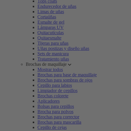
Tops coats
Endurecedor de uñas
Limas de uñas
Cortaúñas
Esmalte de gel
Lámparas UV
Quitacutículas
Quitaesmalte
Tijeras para uñas
Uñas postizas y diseño uñas
Sets de manicura
Tratamiento uñas
Brochas de maquillaje
Mostrar todos
Brochas para base de maquillaje
Brochas para sombras de ojos
Cepillo para labios
Limpiador de cepillos
Brochas colorete
Aplicadores
Bolsas para cepillos
Brocha para polvos
Brochas para corrector
Brochas para mascarilla
Cepillo de cejas