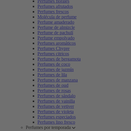
Perfumes florales
Perfumes afrutados
Perfumes frescos
Molécula de perfume
Perfume amaderado
Perfume de almizcle
Perfume de pachulí
Perfume empolvado
Perfumes aromáticos
Perfumes Chypre
Perfumes citricos
Perfumes de bergamota
Perfumes de coco
Perfumes de jazmín
Perfumes de lila
Perfumes de manzana
Perfumes de oud
Perfumes de rosas
Perfumes de sándalo
Perfumes de vainilla
Perfumes de vetiver
Perfumes de violeta
Perfumes especiados
Perfumes lino fresco
Perfumes por temporada