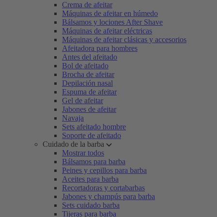
Crema de afeitar
Máquinas de afeitar en húmedo
Bálsamos y lociones After Shave
Máquinas de afeitar eléctricas
Máquinas de afeitar clásicas y accesorios
Afeitadora para hombres
Antes del afeitado
Bol de afeitado
Brocha de afeitar
Depilación nasal
Espuma de afeitar
Gel de afeitar
Jabones de afeitar
Navaja
Sets afeitado hombre
Soporte de afeitado
Cuidado de la barba
Mostrar todos
Bálsamos para barba
Peines y cepillos para barba
Aceites para barba
Recortadoras y cortabarbas
Jabones y champús para barba
Sets cuidado barba
Tijeras para barba