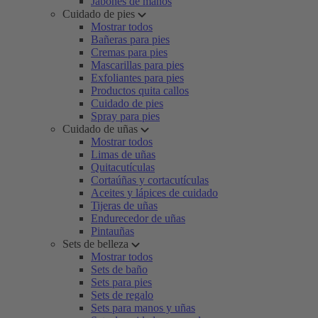
Jabones de manos
Cuidado de pies
Mostrar todos
Bañeras para pies
Cremas para pies
Mascarillas para pies
Exfoliantes para pies
Productos quita callos
Cuidado de pies
Spray para pies
Cuidado de uñas
Mostrar todos
Limas de uñas
Quitacutículas
Cortaúñas y cortacutículas
Aceites y lápices de cuidado
Tijeras de uñas
Endurecedor de uñas
Pintauñas
Sets de belleza
Mostrar todos
Sets de baño
Sets para pies
Sets de regalo
Sets para manos y uñas