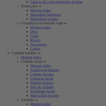
Lápices de cejas resistentes al agua
Destacados
Mostrar todos
Maquillaje luminoso
Maquillaje vegano
Cosméticos en formato viaje
Mostrar todos
Ojos
Cejas
Rostro
Accesorios
Labios
Cuidado hombre
Mostrar todos
Cuidado facial
Mostrar todos
Antienvejecimiento
Cremas faciales
Limpieza facial
Sérums faciales
Sets de cuidado
Exfoliante facial
Mascarillas faciales
Afeitado
Mostrar todos