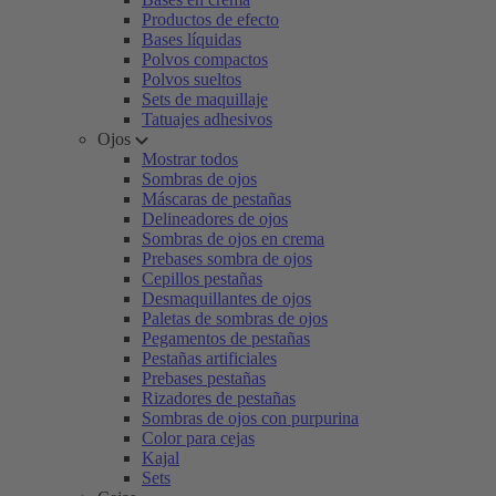
Productos de efecto
Bases líquidas
Polvos compactos
Polvos sueltos
Sets de maquillaje
Tatuajes adhesivos
Ojos
Mostrar todos
Sombras de ojos
Máscaras de pestañas
Delineadores de ojos
Sombras de ojos en crema
Prebases sombra de ojos
Cepillos pestañas
Desmaquillantes de ojos
Paletas de sombras de ojos
Pegamentos de pestañas
Pestañas artificiales
Prebases pestañas
Rizadores de pestañas
Sombras de ojos con purpurina
Color para cejas
Kajal
Sets