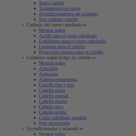
Suero capilar
Tratamientos en spray
Acondicionadores sin aclarado
Sets cuidado cabello
Cuidado del cuero cabelludo
Mostrar todos
Aceite para el cuero cabelludo
Exfoliantes para el cuero cabelludo
Lociones para el cabello
Protectores solares para el cabello
Cuidados según el tipo de cabello
Mostrar todos
Anticaída
Anticaspa
Antiencrespamiento
Cabello fino y liso
Cabello graso
Cabello normal
Cabello rizado
Cabello seco
Cabello teñido
Cuero cabelludo sensible
Pelo decolorado
Acondicionador y aclarado
Mostrar todos