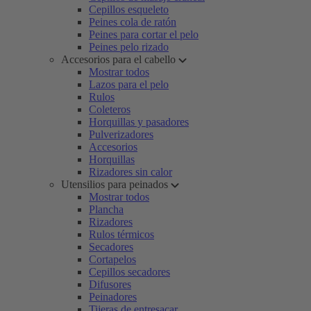
Cepillos esqueleto
Peines cola de ratón
Peines para cortar el pelo
Peines pelo rizado
Accesorios para el cabello
Mostrar todos
Lazos para el pelo
Rulos
Coleteros
Horquillas y pasadores
Pulverizadores
Accesorios
Horquillas
Rizadores sin calor
Utensilios para peinados
Mostrar todos
Plancha
Rizadores
Rulos térmicos
Secadores
Cortapelos
Cepillos secadores
Difusores
Peinadores
Tijeras de entresacar