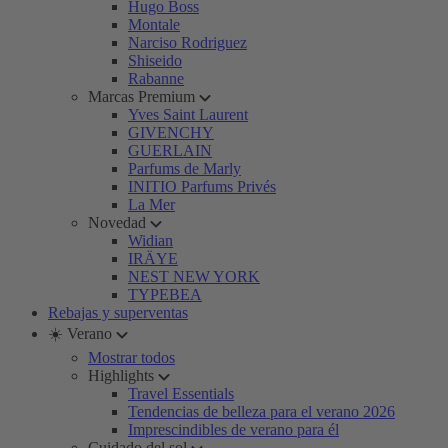
Hugo Boss
Montale
Narciso Rodriguez
Shiseido
Rabanne
Marcas Premium
Yves Saint Laurent
GIVENCHY
GUERLAIN
Parfums de Marly
INITIO Parfums Privés
La Mer
Novedad
Widian
IRÄYE
NEST NEW YORK
TYPEBEA
Rebajas y superventas
☀️ Verano
Mostrar todos
Highlights
Travel Essentials
Tendencias de belleza para el verano 2026
Imprescindibles de verano para él
Cuidado del sol