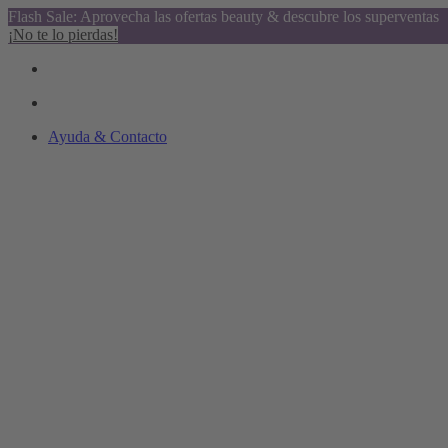
Flash Sale: Aprovecha las ofertas beauty & descubre los superventas
¡No te lo pierdas!
Ayuda & Contacto