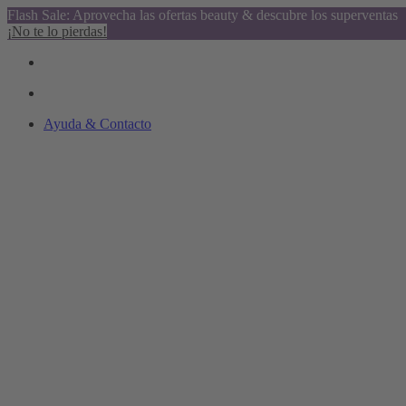
Flash Sale: Aprovecha las ofertas beauty & descubre los superventas
¡No te lo pierdas!
Ayuda & Contacto