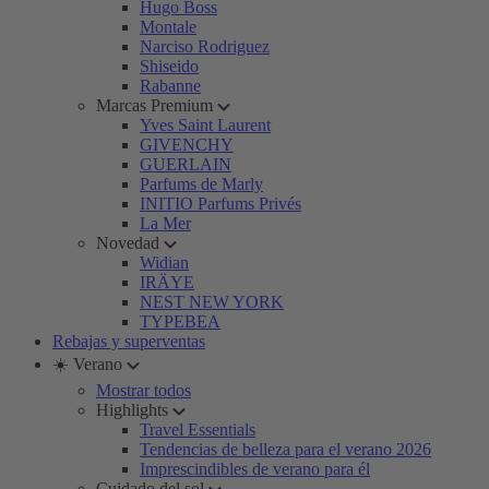
Hugo Boss
Montale
Narciso Rodriguez
Shiseido
Rabanne
Marcas Premium
Yves Saint Laurent
GIVENCHY
GUERLAIN
Parfums de Marly
INITIO Parfums Privés
La Mer
Novedad
Widian
IRÄYE
NEST NEW YORK
TYPEBEA
Rebajas y superventas
☀️ Verano
Mostrar todos
Highlights
Travel Essentials
Tendencias de belleza para el verano 2026
Imprescindibles de verano para él
Cuidado del sol