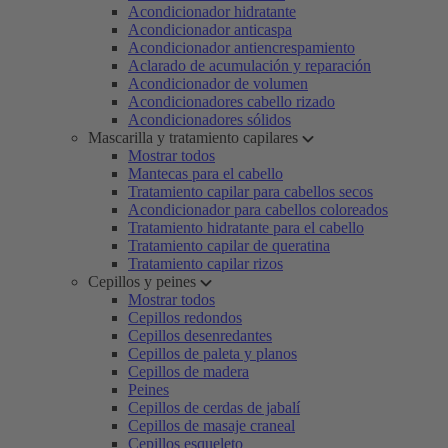
Acondicionador hidratante
Acondicionador anticaspa
Acondicionador antiencrespamiento
Aclarado de acumulación y reparación
Acondicionador de volumen
Acondicionadores cabello rizado
Acondicionadores sólidos
Mascarilla y tratamiento capilares
Mostrar todos
Mantecas para el cabello
Tratamiento capilar para cabellos secos
Acondicionador para cabellos coloreados
Tratamiento hidratante para el cabello
Tratamiento capilar de queratina
Tratamiento capilar rizos
Cepillos y peines
Mostrar todos
Cepillos redondos
Cepillos desenredantes
Cepillos de paleta y planos
Cepillos de madera
Peines
Cepillos de cerdas de jabalí
Cepillos de masaje craneal
Cepillos esqueleto