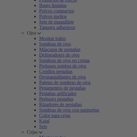
Bases líquidas
Polvos compactos
Polvos sueltos
Sets de maquillaje
Tatuajes adhesivos
Ojos
Mostrar todos
Sombras de ojos
Máscaras de pestañas
Delineadores de ojos
Sombras de ojos en crema
Prebases sombra de ojos
Cepillos pestañas
Desmaquillantes de ojos
Paletas de sombras de ojos
Pegamentos de pestañas
Pestañas artificiales
Prebases pestañas
Rizadores de pestañas
Sombras de ojos con purpurina
Color para cejas
Kajal
Sets
Cejas