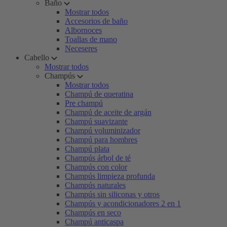
Baño
Mostrar todos
Accesorios de baño
Albornoces
Toallas de mano
Neceseres
Cabello
Mostrar todos
Champús
Mostrar todos
Champú de queratina
Pre champú
Champú de aceite de argán
Champú suavizante
Champú voluminizador
Champú para hombres
Champú plata
Champús árbol de té
Champús con color
Champús limpieza profunda
Champús naturales
Champús sin siliconas y otros
Champús y acondicionadores 2 en 1
Champús en seco
Champú anticaspa