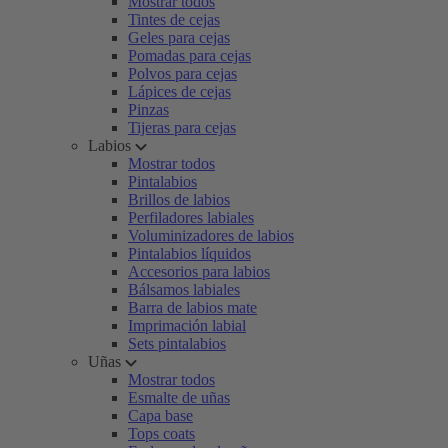
Mostrar todos
Tintes de cejas
Geles para cejas
Pomadas para cejas
Polvos para cejas
Lápices de cejas
Pinzas
Tijeras para cejas
Labios
Mostrar todos
Pintalabios
Brillos de labios
Perfiladores labiales
Voluminizadores de labios
Pintalabios líquidos
Accesorios para labios
Bálsamos labiales
Barra de labios mate
Imprimación labial
Sets pintalabios
Uñas
Mostrar todos
Esmalte de uñas
Capa base
Tops coats