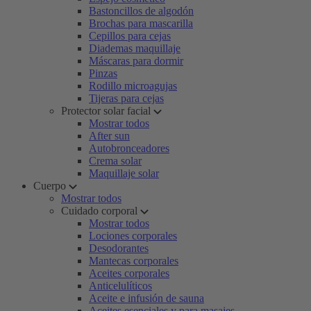
Bastoncillos de algodón
Brochas para mascarilla
Cepillos para cejas
Diademas maquillaje
Máscaras para dormir
Pinzas
Rodillo microagujas
Tijeras para cejas
Protector solar facial
Mostrar todos
After sun
Autobronceadores
Crema solar
Maquillaje solar
Cuerpo
Mostrar todos
Cuidado corporal
Mostrar todos
Lociones corporales
Desodorantes
Mantecas corporales
Aceites corporales
Anticelulíticos
Aceite e infusión de sauna
Aceites esenciales y para masajes