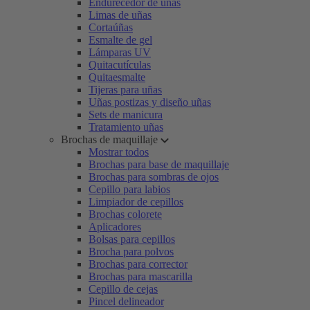
Endurecedor de uñas
Limas de uñas
Cortaúñas
Esmalte de gel
Lámparas UV
Quitacutículas
Quitaesmalte
Tijeras para uñas
Uñas postizas y diseño uñas
Sets de manicura
Tratamiento uñas
Brochas de maquillaje
Mostrar todos
Brochas para base de maquillaje
Brochas para sombras de ojos
Cepillo para labios
Limpiador de cepillos
Brochas colorete
Aplicadores
Bolsas para cepillos
Brocha para polvos
Brochas para corrector
Brochas para mascarilla
Cepillo de cejas
Pincel delineador