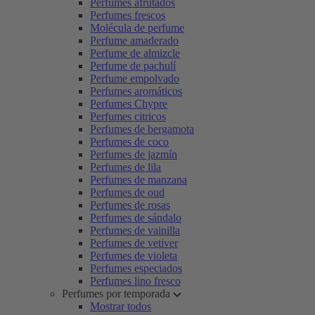
Perfumes afrutados
Perfumes frescos
Molécula de perfume
Perfume amaderado
Perfume de almizcle
Perfume de pachulí
Perfume empolvado
Perfumes aromáticos
Perfumes Chypre
Perfumes citricos
Perfumes de bergamota
Perfumes de coco
Perfumes de jazmín
Perfumes de lila
Perfumes de manzana
Perfumes de oud
Perfumes de rosas
Perfumes de sándalo
Perfumes de vainilla
Perfumes de vetiver
Perfumes de violeta
Perfumes especiados
Perfumes lino fresco
Perfumes por temporada
Mostrar todos