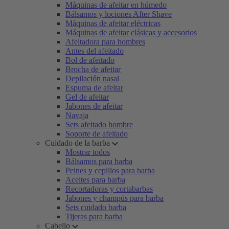
Máquinas de afeitar en húmedo
Bálsamos y lociones After Shave
Máquinas de afeitar eléctricas
Máquinas de afeitar clásicas y accesorios
Afeitadora para hombres
Antes del afeitado
Bol de afeitado
Brocha de afeitar
Depilación nasal
Espuma de afeitar
Gel de afeitar
Jabones de afeitar
Navaja
Sets afeitado hombre
Soporte de afeitado
Cuidado de la barba
Mostrar todos
Bálsamos para barba
Peines y cepillos para barba
Aceites para barba
Recortadoras y cortabarbas
Jabones y champús para barba
Sets cuidado barba
Tijeras para barba
Cabello