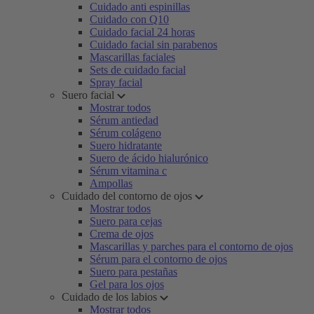
Cuidado anti espinillas
Cuidado con Q10
Cuidado facial 24 horas
Cuidado facial sin parabenos
Mascarillas faciales
Sets de cuidado facial
Spray facial
Suero facial
Mostrar todos
Sérum antiedad
Sérum colágeno
Suero hidratante
Suero de ácido hialurónico
Sérum vitamina c
Ampollas
Cuidado del contorno de ojos
Mostrar todos
Suero para cejas
Crema de ojos
Mascarillas y parches para el contorno de ojos
Sérum para el contorno de ojos
Suero para pestañas
Gel para los ojos
Cuidado de los labios
Mostrar todos