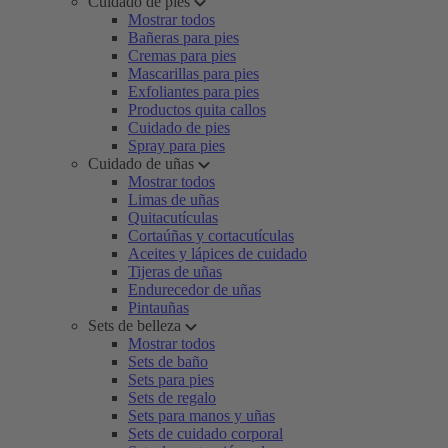
Cuidado de pies
Mostrar todos
Bañeras para pies
Cremas para pies
Mascarillas para pies
Exfoliantes para pies
Productos quita callos
Cuidado de pies
Spray para pies
Cuidado de uñas
Mostrar todos
Limas de uñas
Quitacutículas
Cortaúñas y cortacutículas
Aceites y lápices de cuidado
Tijeras de uñas
Endurecedor de uñas
Pintauñas
Sets de belleza
Mostrar todos
Sets de baño
Sets para pies
Sets de regalo
Sets para manos y uñas
Sets de cuidado corporal