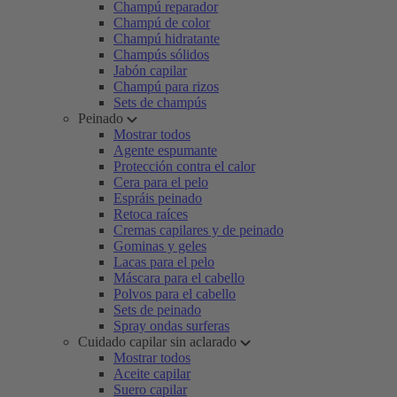
Champú reparador
Champú de color
Champú hidratante
Champús sólidos
Jabón capilar
Champú para rizos
Sets de champús
Peinado
Mostrar todos
Agente espumante
Protección contra el calor
Cera para el pelo
Espráis peinado
Retoca raíces
Cremas capilares y de peinado
Gominas y geles
Lacas para el pelo
Máscara para el cabello
Polvos para el cabello
Sets de peinado
Spray ondas surferas
Cuidado capilar sin aclarado
Mostrar todos
Aceite capilar
Suero capilar