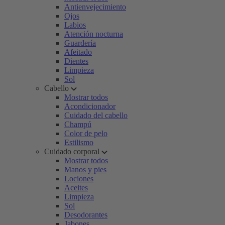
Antienvejecimiento
Ojos
Labios
Atención nocturna
Guardería
Afeitado
Dientes
Limpieza
Sol
Cabello
Mostrar todos
Acondicionador
Cuidado del cabello
Champú
Color de pelo
Estilismo
Cuidado corporal
Mostrar todos
Manos y pies
Lociones
Aceites
Limpieza
Sol
Desodorantes
Jabones