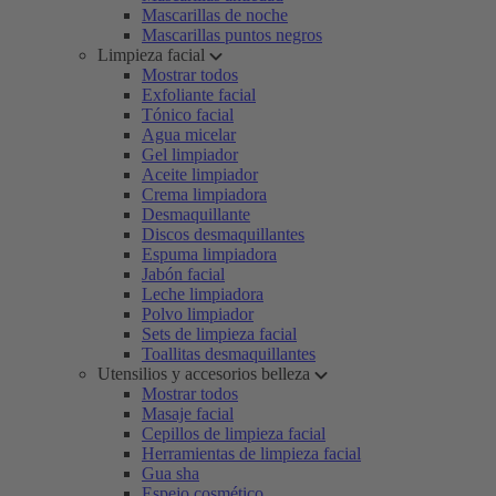
Mascarillas de noche
Mascarillas puntos negros
Limpieza facial
Mostrar todos
Exfoliante facial
Tónico facial
Agua micelar
Gel limpiador
Aceite limpiador
Crema limpiadora
Desmaquillante
Discos desmaquillantes
Espuma limpiadora
Jabón facial
Leche limpiadora
Polvo limpiador
Sets de limpieza facial
Toallitas desmaquillantes
Utensilios y accesorios belleza
Mostrar todos
Masaje facial
Cepillos de limpieza facial
Herramientas de limpieza facial
Gua sha
Espejo cosmético