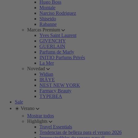
Hugo Boss
Montale
Narciso Rodriguez
Shiseido
Rabanne
Marcas Premium
Yves Saint Laurent
GIVENCHY
GUERLAIN
Parfums de Marly
INITIO Parfums Privés
La Mer
Novedad
Widian
IRÄYE
NEST NEW YORK
Farmacy Beauty
TYPEBEA
Sale
☀️ Verano
Mostrar todos
Highlights
Travel Essentials
Tendencias de belleza para el verano 2026
Imprescindibles de verano para él