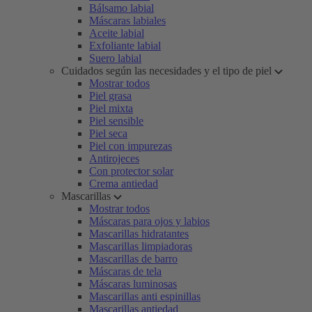
Bálsamo labial
Máscaras labiales
Aceite labial
Exfoliante labial
Suero labial
Cuidados según las necesidades y el tipo de piel
Mostrar todos
Piel grasa
Piel mixta
Piel sensible
Piel seca
Piel con impurezas
Antirojeces
Con protector solar
Crema antiedad
Mascarillas
Mostrar todos
Máscaras para ojos y labios
Mascarillas hidratantes
Mascarillas limpiadoras
Mascarillas de barro
Máscaras de tela
Máscaras luminosas
Mascarillas anti espinillas
Mascarillas antiedad