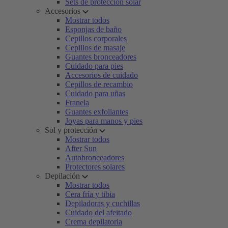
Sets de protección solar
Accesorios
Mostrar todos
Esponjas de baño
Cepillos corporales
Cepillos de masaje
Guantes bronceadores
Cuidado para pies
Accesorios de cuidado
Cepillos de recambio
Cuidado para uñas
Franela
Guantes exfoliantes
Joyas para manos y pies
Sol y protección
Mostrar todos
After Sun
Autobronceadores
Protectores solares
Depilación
Mostrar todos
Cera fría y tibia
Depiladoras y cuchillas
Cuidado del afeitado
Crema depilatoria