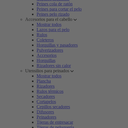
Peines cola de ratón
Peines para cortar el pelo
Peines pelo rizado
Accesorios para el cabello
Mostrar todos
Lazos para el pelo
Rulos
Coleteros
Horquillas y pasadores
Pulverizadores
Accesorios
Horquillas
Rizadores sin calor
Utensilios para peinados
Mostrar todos
Plancha
Rizadores
Rulos térmicos
Secadores
Cortapelos
Cepillos secadores
Difusores
Peinadores
Tijeras de entresacar
Tijeras de peluquería