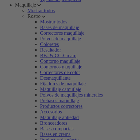
Maquillaje
Mostrar todos
Rostro
Mostrar todos
Bases de maquillaje
Correctores maquillaje
Polvos de maquillaje
Coloretes
Resaltador
BB- & CC-Cream
Contorno maquillaje
Contornos maquillaje
Correctores de color
Desmaquillante
Fijadores de maquillaje
Maquillaje camuflaje
Polvos de maquillajes minerales
Prebases maquillaje
Productos correctores
Accesorios
Maquillaje antiedad
Bronceadores
Bases compactas
Bases en crema
Productos de efecto