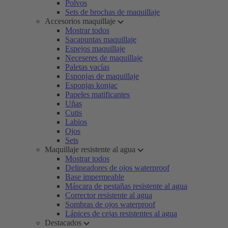
Polvos
Sets de brochas de maquillaje
Accesorios maquillaje
Mostrar todos
Sacapuntas maquillaje
Espejos maquillaje
Neceseres de maquillaje
Paletas vacías
Esponjas de maquillaje
Esponjas konjac
Papeles matificantes
Uñas
Cutis
Labios
Ojos
Sets
Maquillaje resistente al agua
Mostrar todos
Delineadores de ojos waterproof
Base impermeable
Máscara de pestañas resistente al agua
Corrector resistente al agua
Sombras de ojos waterproof
Lápices de cejas resistentes al agua
Destacados