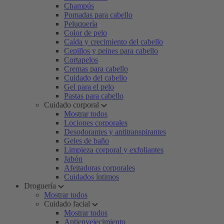
Champús
Pomadas para cabello
Peluquería
Color de pelo
Caída y crecimiento del cabello
Cepillos y peines para cabello
Cortapelos
Cremas para cabello
Cuidado del cabello
Gel para el pelo
Pastas para cabello
Cuidado corporal
Mostrar todos
Lociones corporales
Desodorantes y antitranspirantes
Geles de baño
Limpieza corporal y exfoliantes
Jabón
Afeitadoras corporales
Cuidados íntimos
Droguería
Mostrar todos
Cuidado facial
Mostrar todos
Antienvejecimiento