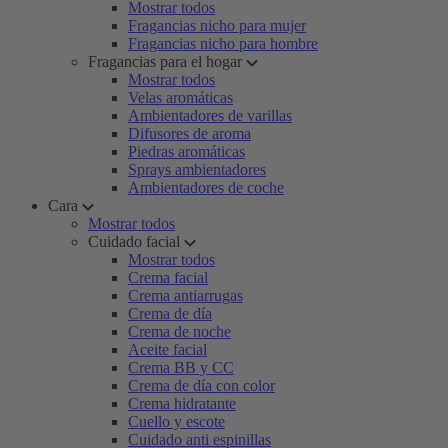
Mostrar todos
Fragancias nicho para mujer
Fragancias nicho para hombre
Fragancias para el hogar
Mostrar todos
Velas aromáticas
Ambientadores de varillas
Difusores de aroma
Piedras aromáticas
Sprays ambientadores
Ambientadores de coche
Cara
Mostrar todos
Cuidado facial
Mostrar todos
Crema facial
Crema antiarrugas
Crema de día
Crema de noche
Aceite facial
Crema BB y CC
Crema de día con color
Crema hidratante
Cuello y escote
Cuidado anti espinillas