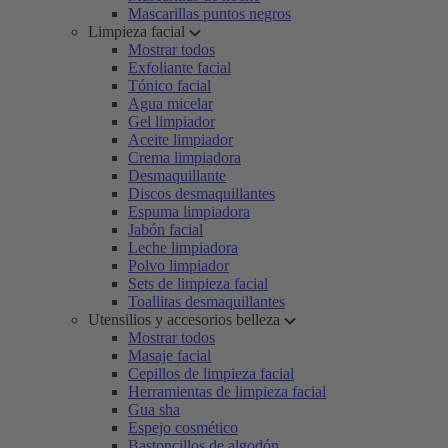
Mascarillas puntos negros
Limpieza facial
Mostrar todos
Exfoliante facial
Tónico facial
Agua micelar
Gel limpiador
Aceite limpiador
Crema limpiadora
Desmaquillante
Discos desmaquillantes
Espuma limpiadora
Jabón facial
Leche limpiadora
Polvo limpiador
Sets de limpieza facial
Toallitas desmaquillantes
Utensilios y accesorios belleza
Mostrar todos
Masaje facial
Cepillos de limpieza facial
Herramientas de limpieza facial
Gua sha
Espejo cosmético
Bastoncillos de algodón