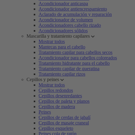
Acondicionador anticaspa
Acondicionador antiencrespamiento
Aclarado de acumulación y reparación
Acondicionador de volumen
Acondicionadores cabello rizado
Acondicionadores sólidos
Mascarilla y tratamiento capilares
Mostrar todos
Mantecas para el cabello
Tratamiento capilar para cabellos secos
Acondicionador para cabellos coloreados
Tratamiento hidratante para el cabello
Tratamiento capilar de queratina
Tratamiento capilar rizos
Cepillos y peines
Mostrar todos
Cepillos redondos
Cepillos desenredantes
Cepillos de paleta y planos
Cepillos de madera
Peines
Cepillos de cerdas de jabalí
Cepillos de masaje craneal
Cepillos esqueleto
Peines cola de ratón