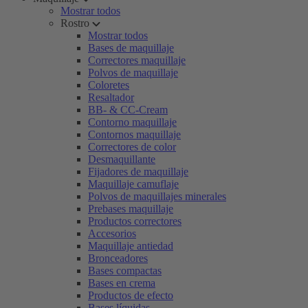
Mostrar todos
Rostro
Mostrar todos
Bases de maquillaje
Correctores maquillaje
Polvos de maquillaje
Coloretes
Resaltador
BB- & CC-Cream
Contorno maquillaje
Contornos maquillaje
Correctores de color
Desmaquillante
Fijadores de maquillaje
Maquillaje camuflaje
Polvos de maquillajes minerales
Prebases maquillaje
Productos correctores
Accesorios
Maquillaje antiedad
Bronceadores
Bases compactas
Bases en crema
Productos de efecto
Bases líquidas