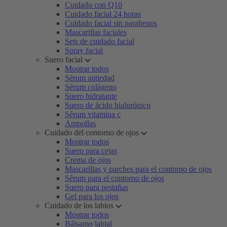
Cuidado con Q10
Cuidado facial 24 horas
Cuidado facial sin parabenos
Mascarillas faciales
Sets de cuidado facial
Spray facial
Suero facial
Mostrar todos
Sérum antiedad
Sérum colágeno
Suero hidratante
Suero de ácido hialurónico
Sérum vitamina c
Ampollas
Cuidado del contorno de ojos
Mostrar todos
Suero para cejas
Crema de ojos
Mascarillas y parches para el contorno de ojos
Sérum para el contorno de ojos
Suero para pestañas
Gel para los ojos
Cuidado de los labios
Mostrar todos
Bálsamo labial