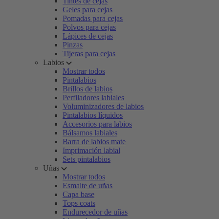
Tintes de cejas
Geles para cejas
Pomadas para cejas
Polvos para cejas
Lápices de cejas
Pinzas
Tijeras para cejas
Labios
Mostrar todos
Pintalabios
Brillos de labios
Perfiladores labiales
Voluminizadores de labios
Pintalabios líquidos
Accesorios para labios
Bálsamos labiales
Barra de labios mate
Imprimación labial
Sets pintalabios
Uñas
Mostrar todos
Esmalte de uñas
Capa base
Tops coats
Endurecedor de uñas