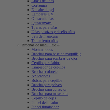
Limas de uñas
Cortaúñas
Esmalte de gel
Lámparas UV
Quitacutículas
Quitaesmalte
Tijeras para uñas
Uñas postizas y diseño uñas
Sets de manicura
Tratamiento uñas
Brochas de maquillaje
Mostrar todos
Brochas para base de maquillaje
Brochas para sombras de ojos
Cepillo para labios
Limpiador de cepillos
Brochas colorete
Aplicadores
Bolsas para cepillos
Brocha para polvos
Brochas para corrector
Brochas para mascarilla
Cepillo de cejas
Pincel delineador
Pincel iluminador