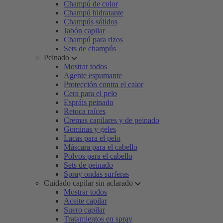
Champú de color
Champú hidratante
Champús sólidos
Jabón capilar
Champú para rizos
Sets de champús
Peinado
Mostrar todos
Agente espumante
Protección contra el calor
Cera para el pelo
Espráis peinado
Retoca raíces
Cremas capilares y de peinado
Gominas y geles
Lacas para el pelo
Máscara para el cabello
Polvos para el cabello
Sets de peinado
Spray ondas surferas
Cuidado capilar sin aclarado
Mostrar todos
Aceite capilar
Suero capilar
Tratamientos en spray