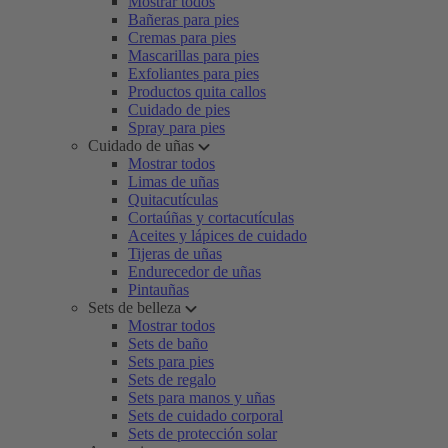
Mostrar todos
Bañeras para pies
Cremas para pies
Mascarillas para pies
Exfoliantes para pies
Productos quita callos
Cuidado de pies
Spray para pies
Cuidado de uñas
Mostrar todos
Limas de uñas
Quitacutículas
Cortaúñas y cortacutículas
Aceites y lápices de cuidado
Tijeras de uñas
Endurecedor de uñas
Pintauñas
Sets de belleza
Mostrar todos
Sets de baño
Sets para pies
Sets de regalo
Sets para manos y uñas
Sets de cuidado corporal
Sets de protección solar