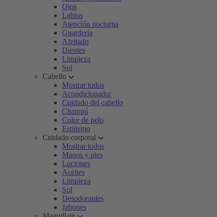
Ojos
Labios
Atención nocturna
Guardería
Afeitado
Dientes
Limpieza
Sol
Cabello
Mostrar todos
Acondicionador
Cuidado del cabello
Champú
Color de pelo
Estilismo
Cuidado corporal
Mostrar todos
Manos y pies
Lociones
Aceites
Limpieza
Sol
Desodorantes
Jabones
Maquillaje