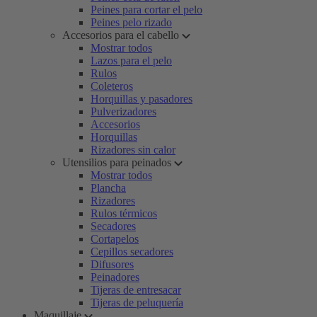
Peines para cortar el pelo
Peines pelo rizado
Accesorios para el cabello
Mostrar todos
Lazos para el pelo
Rulos
Coleteros
Horquillas y pasadores
Pulverizadores
Accesorios
Horquillas
Rizadores sin calor
Utensilios para peinados
Mostrar todos
Plancha
Rizadores
Rulos térmicos
Secadores
Cortapelos
Cepillos secadores
Difusores
Peinadores
Tijeras de entresacar
Tijeras de peluquería
Maquillaje