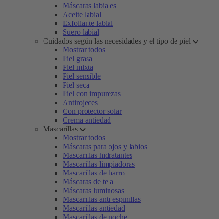
Máscaras labiales
Aceite labial
Exfoliante labial
Suero labial
Cuidados según las necesidades y el tipo de piel
Mostrar todos
Piel grasa
Piel mixta
Piel sensible
Piel seca
Piel con impurezas
Antirojeces
Con protector solar
Crema antiedad
Mascarillas
Mostrar todos
Máscaras para ojos y labios
Mascarillas hidratantes
Mascarillas limpiadoras
Mascarillas de barro
Máscaras de tela
Máscaras luminosas
Mascarillas anti espinillas
Mascarillas antiedad
Mascarillas de noche