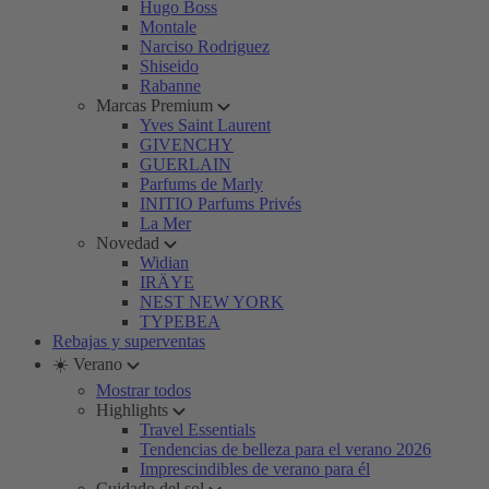
Hugo Boss
Montale
Narciso Rodriguez
Shiseido
Rabanne
Marcas Premium
Yves Saint Laurent
GIVENCHY
GUERLAIN
Parfums de Marly
INITIO Parfums Privés
La Mer
Novedad
Widian
IRÄYE
NEST NEW YORK
TYPEBEA
Rebajas y superventas
☀️ Verano
Mostrar todos
Highlights
Travel Essentials
Tendencias de belleza para el verano 2026
Imprescindibles de verano para él
Cuidado del sol