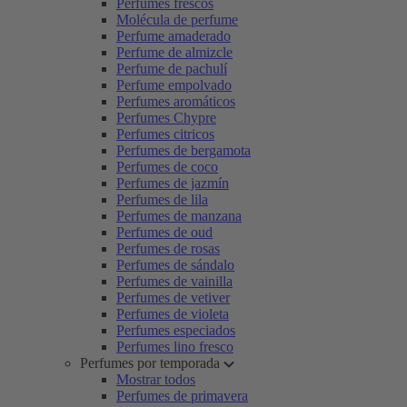
Perfumes frescos
Molécula de perfume
Perfume amaderado
Perfume de almizcle
Perfume de pachulí
Perfume empolvado
Perfumes aromáticos
Perfumes Chypre
Perfumes citricos
Perfumes de bergamota
Perfumes de coco
Perfumes de jazmín
Perfumes de lila
Perfumes de manzana
Perfumes de oud
Perfumes de rosas
Perfumes de sándalo
Perfumes de vainilla
Perfumes de vetiver
Perfumes de violeta
Perfumes especiados
Perfumes lino fresco
Perfumes por temporada
Mostrar todos
Perfumes de primavera