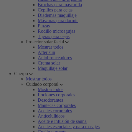
Brochas para mascarilla
Cepillos para cejas
Diademas maquillaje
Máscaras para dormir
Pinzas
Rodillo microagujas
Tijeras para cejas
Protector solar facial
Mostrar todos
After sun
Autobronceadores
Crema solar
Maquillaje solar
Cuerpo
Mostrar todos
Cuidado corporal
Mostrar todos
Lociones corporales
Desodorantes
Mantecas corporales
Aceites corporales
Anticelulíticos
Aceite e infusión de sauna
Aceites esenciales y para masajes
Cuello y escote