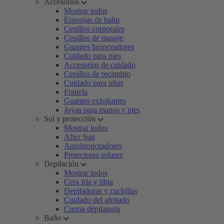
Accesorios
Mostrar todos
Esponjas de baño
Cepillos corporales
Cepillos de masaje
Guantes bronceadores
Cuidado para pies
Accesorios de cuidado
Cepillos de recambio
Cuidado para uñas
Franela
Guantes exfoliantes
Joyas para manos y pies
Sol y protección
Mostrar todos
After Sun
Autobronceadores
Protectores solares
Depilación
Mostrar todos
Cera fría y tibia
Depiladoras y cuchillas
Cuidado del afeitado
Crema depilatoria
Baño