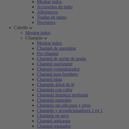
Mostrar todos
Accesorios de baño
Albornoces
Toallas de mano
Neceseres
Cabello
Mostrar todos
Champús
Mostrar todos
Champú de queratina
Pre champú
Champú de aceite de argán
Champú suavizante
Champú voluminizador
Champú para hombres
Champú plata
Champús árbol de té
Champús con color
Champús limpieza profunda
Champús naturales
Champús sin siliconas y otros
Champús y acondicionadores 2 en 1
Champús en seco
Champú anticaspa
Champú reparador