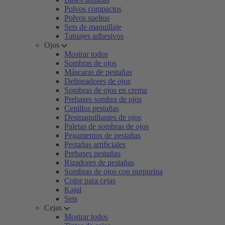
Polvos compactos
Polvos sueltos
Sets de maquillaje
Tatuajes adhesivos
Ojos
Mostrar todos
Sombras de ojos
Máscaras de pestañas
Delineadores de ojos
Sombras de ojos en crema
Prebases sombra de ojos
Cepillos pestañas
Desmaquillantes de ojos
Paletas de sombras de ojos
Pegamentos de pestañas
Pestañas artificiales
Prebases pestañas
Rizadores de pestañas
Sombras de ojos con purpurina
Color para cejas
Kajal
Sets
Cejas
Mostrar todos