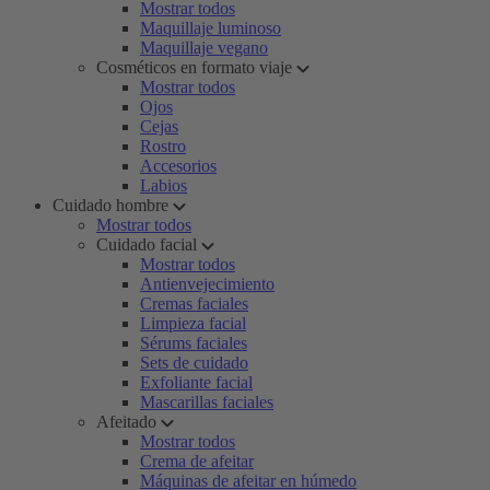
Mostrar todos
Maquillaje luminoso
Maquillaje vegano
Cosméticos en formato viaje
Mostrar todos
Ojos
Cejas
Rostro
Accesorios
Labios
Cuidado hombre
Mostrar todos
Cuidado facial
Mostrar todos
Antienvejecimiento
Cremas faciales
Limpieza facial
Sérums faciales
Sets de cuidado
Exfoliante facial
Mascarillas faciales
Afeitado
Mostrar todos
Crema de afeitar
Máquinas de afeitar en húmedo