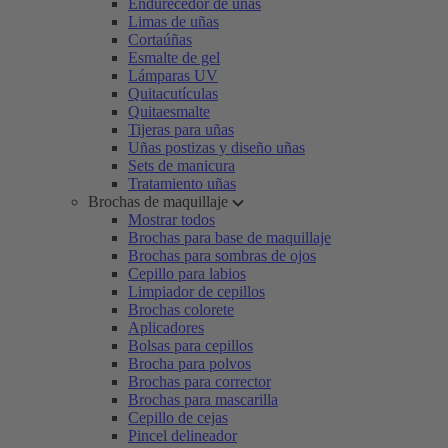
Endurecedor de uñas
Limas de uñas
Cortaúñas
Esmalte de gel
Lámparas UV
Quitacutículas
Quitaesmalte
Tijeras para uñas
Uñas postizas y diseño uñas
Sets de manicura
Tratamiento uñas
Brochas de maquillaje
Mostrar todos
Brochas para base de maquillaje
Brochas para sombras de ojos
Cepillo para labios
Limpiador de cepillos
Brochas colorete
Aplicadores
Bolsas para cepillos
Brocha para polvos
Brochas para corrector
Brochas para mascarilla
Cepillo de cejas
Pincel delineador