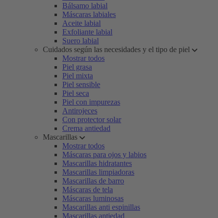
Bálsamo labial
Máscaras labiales
Aceite labial
Exfoliante labial
Suero labial
Cuidados según las necesidades y el tipo de piel
Mostrar todos
Piel grasa
Piel mixta
Piel sensible
Piel seca
Piel con impurezas
Antirojeces
Con protector solar
Crema antiedad
Mascarillas
Mostrar todos
Máscaras para ojos y labios
Mascarillas hidratantes
Mascarillas limpiadoras
Mascarillas de barro
Máscaras de tela
Máscaras luminosas
Mascarillas anti espinillas
Mascarillas antiedad