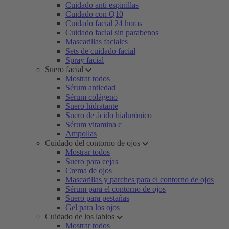
Cuidado anti espinillas
Cuidado con Q10
Cuidado facial 24 horas
Cuidado facial sin parabenos
Mascarillas faciales
Sets de cuidado facial
Spray facial
Suero facial
Mostrar todos
Sérum antiedad
Sérum colágeno
Suero hidratante
Suero de ácido hialurónico
Sérum vitamina c
Ampollas
Cuidado del contorno de ojos
Mostrar todos
Suero para cejas
Crema de ojos
Mascarillas y parches para el contorno de ojos
Sérum para el contorno de ojos
Suero para pestañas
Gel para los ojos
Cuidado de los labios
Mostrar todos