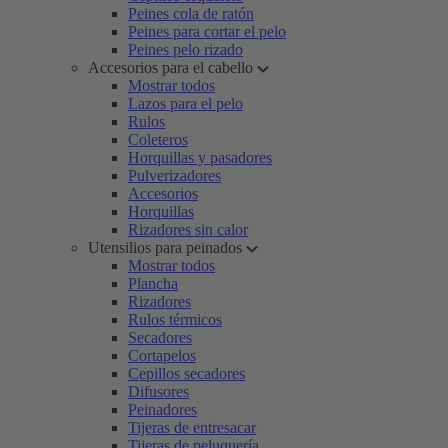
Peines cola de ratón
Peines para cortar el pelo
Peines pelo rizado
Accesorios para el cabello
Mostrar todos
Lazos para el pelo
Rulos
Coleteros
Horquillas y pasadores
Pulverizadores
Accesorios
Horquillas
Rizadores sin calor
Utensilios para peinados
Mostrar todos
Plancha
Rizadores
Rulos térmicos
Secadores
Cortapelos
Cepillos secadores
Difusores
Peinadores
Tijeras de entresacar
Tijeras de peluquería