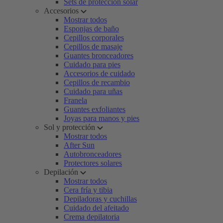
Sets de protección solar
Accesorios
Mostrar todos
Esponjas de baño
Cepillos corporales
Cepillos de masaje
Guantes bronceadores
Cuidado para pies
Accesorios de cuidado
Cepillos de recambio
Cuidado para uñas
Franela
Guantes exfoliantes
Joyas para manos y pies
Sol y protección
Mostrar todos
After Sun
Autobronceadores
Protectores solares
Depilación
Mostrar todos
Cera fría y tibia
Depiladoras y cuchillas
Cuidado del afeitado
Crema depilatoria