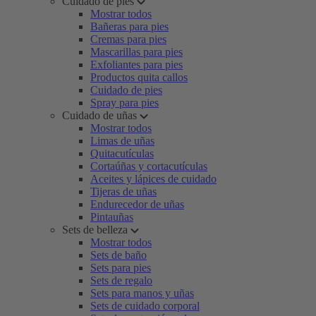
Cuidado de pies
Mostrar todos
Bañeras para pies
Cremas para pies
Mascarillas para pies
Exfoliantes para pies
Productos quita callos
Cuidado de pies
Spray para pies
Cuidado de uñas
Mostrar todos
Limas de uñas
Quitacutículas
Cortaúñas y cortacutículas
Aceites y lápices de cuidado
Tijeras de uñas
Endurecedor de uñas
Pintauñas
Sets de belleza
Mostrar todos
Sets de baño
Sets para pies
Sets de regalo
Sets para manos y uñas
Sets de cuidado corporal