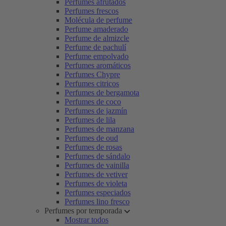
Perfumes afrutados
Perfumes frescos
Molécula de perfume
Perfume amaderado
Perfume de almizcle
Perfume de pachulí
Perfume empolvado
Perfumes aromáticos
Perfumes Chypre
Perfumes citricos
Perfumes de bergamota
Perfumes de coco
Perfumes de jazmín
Perfumes de lila
Perfumes de manzana
Perfumes de oud
Perfumes de rosas
Perfumes de sándalo
Perfumes de vainilla
Perfumes de vetiver
Perfumes de violeta
Perfumes especiados
Perfumes lino fresco
Perfumes por temporada
Mostrar todos