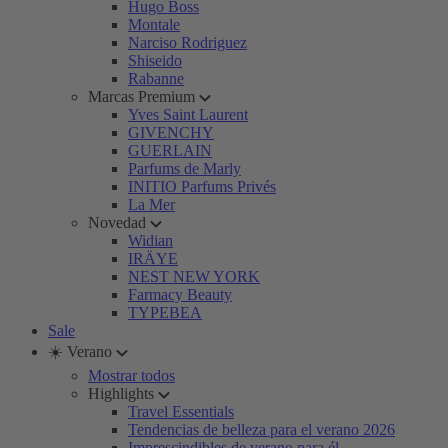
Hugo Boss
Montale
Narciso Rodriguez
Shiseido
Rabanne
Marcas Premium
Yves Saint Laurent
GIVENCHY
GUERLAIN
Parfums de Marly
INITIO Parfums Privés
La Mer
Novedad
Widian
IRÄYE
NEST NEW YORK
Farmacy Beauty
TYPEBEA
Sale
☀️ Verano
Mostrar todos
Highlights
Travel Essentials
Tendencias de belleza para el verano 2026
Imprescindibles de verano para él