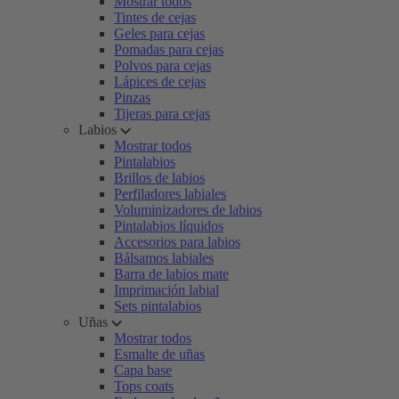
Mostrar todos
Tintes de cejas
Geles para cejas
Pomadas para cejas
Polvos para cejas
Lápices de cejas
Pinzas
Tijeras para cejas
Labios
Mostrar todos
Pintalabios
Brillos de labios
Perfiladores labiales
Voluminizadores de labios
Pintalabios líquidos
Accesorios para labios
Bálsamos labiales
Barra de labios mate
Imprimación labial
Sets pintalabios
Uñas
Mostrar todos
Esmalte de uñas
Capa base
Tops coats