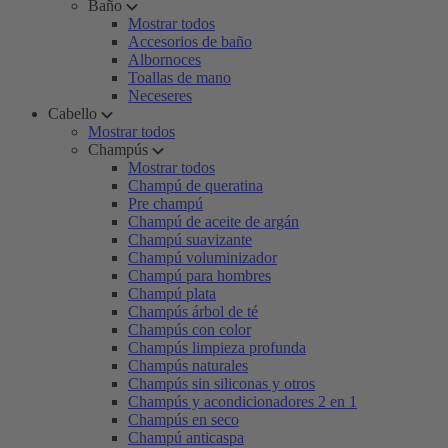
Baño
Mostrar todos
Accesorios de baño
Albornoces
Toallas de mano
Neceseres
Cabello
Mostrar todos
Champús
Mostrar todos
Champú de queratina
Pre champú
Champú de aceite de argán
Champú suavizante
Champú voluminizador
Champú para hombres
Champú plata
Champús árbol de té
Champús con color
Champús limpieza profunda
Champús naturales
Champús sin siliconas y otros
Champús y acondicionadores 2 en 1
Champús en seco
Champú anticaspa