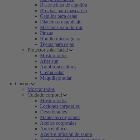
Bastoncillos de algodón
Brochas para mascarilla
Cepillos para cejas
Diademas maquillaje
Máscaras para dormir
Pinzas
Rodillo microagujas
Tijeras para cejas
Protector solar facial
Mostrar todos
After sun
Autobronceadores
Crema solar
Maquillaje solar
Cuerpo
Mostrar todos
Cuidado corporal
Mostrar todos
Lociones corporales
Desodorantes
Mantecas corporales
Aceites corporales
Anticelulíticos
Aceite e infusión de sauna
Aceites esenciales y para masajes