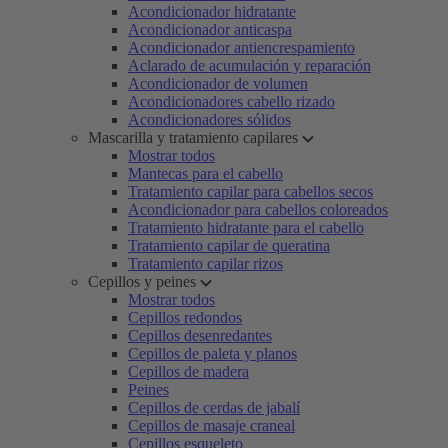
Acondicionador hidratante
Acondicionador anticaspa
Acondicionador antiencrespamiento
Aclarado de acumulación y reparación
Acondicionador de volumen
Acondicionadores cabello rizado
Acondicionadores sólidos
Mascarilla y tratamiento capilares
Mostrar todos
Mantecas para el cabello
Tratamiento capilar para cabellos secos
Acondicionador para cabellos coloreados
Tratamiento hidratante para el cabello
Tratamiento capilar de queratina
Tratamiento capilar rizos
Cepillos y peines
Mostrar todos
Cepillos redondos
Cepillos desenredantes
Cepillos de paleta y planos
Cepillos de madera
Peines
Cepillos de cerdas de jabalí
Cepillos de masaje craneal
Cepillos esqueleto