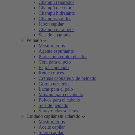
Champú reparador
Champú de color
Champú hidratante
Champús sólidos
Jabón capilar
Champú para rizos
Sets de champús
Peinado
Mostrar todos
Agente espumante
Protección contra el calor
Cera para el pelo
Espráis peinado
Retoca raíces
Cremas capilares y de peinado
Gominas y geles
Lacas para el pelo
Máscara para el cabello
Polvos para el cabello
Sets de peinado
Spray ondas surferas
Cuidado capilar sin aclarado
Mostrar todos
Aceite capilar
Suero capilar