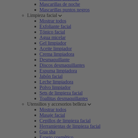
Mascarillas de noche
Mascarillas puntos negros
Limpieza facial
Mostrar todos
Exfoliante facial
Tónico facial
Agua micelar
Gel limpiador
Aceite limpiador
Crema limpiadora
Desmaquillante
Discos desmaquillantes
Espuma limpiadora
Jabón facial
Leche limpiadora
Polvo limpiador
Sets de limpieza facial
Toallitas desmaquillantes
Utensilios y accesorios belleza
Mostrar todos
Masaje facial
Cepillos de limpieza facial
Herramientas de limpieza facial
Gua sha
Espejo cosmético