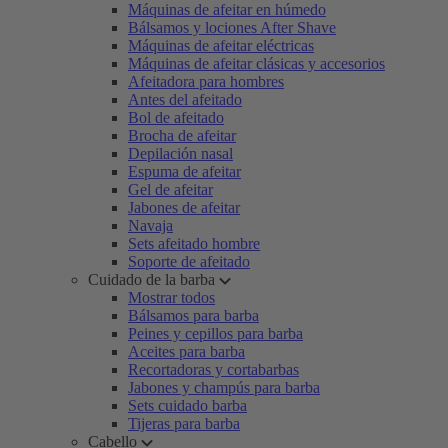
Máquinas de afeitar en húmedo
Bálsamos y lociones After Shave
Máquinas de afeitar eléctricas
Máquinas de afeitar clásicas y accesorios
Afeitadora para hombres
Antes del afeitado
Bol de afeitado
Brocha de afeitar
Depilación nasal
Espuma de afeitar
Gel de afeitar
Jabones de afeitar
Navaja
Sets afeitado hombre
Soporte de afeitado
Cuidado de la barba
Mostrar todos
Bálsamos para barba
Peines y cepillos para barba
Aceites para barba
Recortadoras y cortabarbas
Jabones y champús para barba
Sets cuidado barba
Tijeras para barba
Cabello