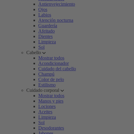
Antienvejecimiento
Ojos
Labios
Atención nocturna
Guardería
Afeitado
Dientes
Limpieza
Sol
Cabello
Mostrar todos
Acondicionador
Cuidado del cabello
Champú
Color de pelo
Estilismo
Cuidado corporal
Mostrar todos
Manos y pies
Lociones
Aceites
Limpieza
Sol
Desodorantes
Jabones