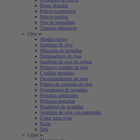
Bases líquidas
Polvos compactos
Polvos sueltos
Sets de maquillaje
Tatuajes adhesivos
Ojos
Mostrar todos
Sombras de ojos
Máscaras de pestañas
Delineadores de ojos
Sombras de ojos en crema
Prebases sombra de ojos
Cepillos pestañas
Desmaquillantes de ojos
Paletas de sombras de ojos
Pegamentos de pestañas
Pestañas artificiales
Prebases pestañas
Rizadores de pestañas
Sombras de ojos con purpurina
Color para cejas
Kajal
Sets
Cejas