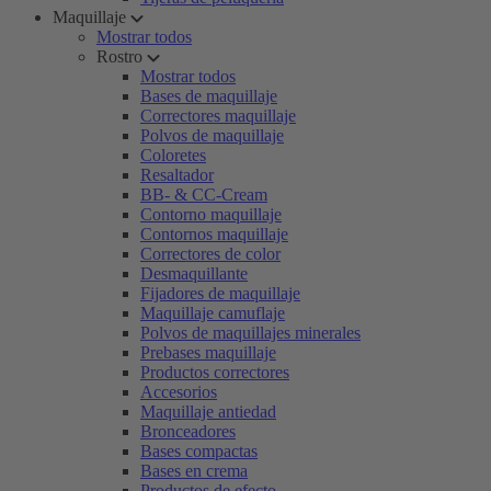
Maquillaje
Mostrar todos
Rostro
Mostrar todos
Bases de maquillaje
Correctores maquillaje
Polvos de maquillaje
Coloretes
Resaltador
BB- & CC-Cream
Contorno maquillaje
Contornos maquillaje
Correctores de color
Desmaquillante
Fijadores de maquillaje
Maquillaje camuflaje
Polvos de maquillajes minerales
Prebases maquillaje
Productos correctores
Accesorios
Maquillaje antiedad
Bronceadores
Bases compactas
Bases en crema
Productos de efecto