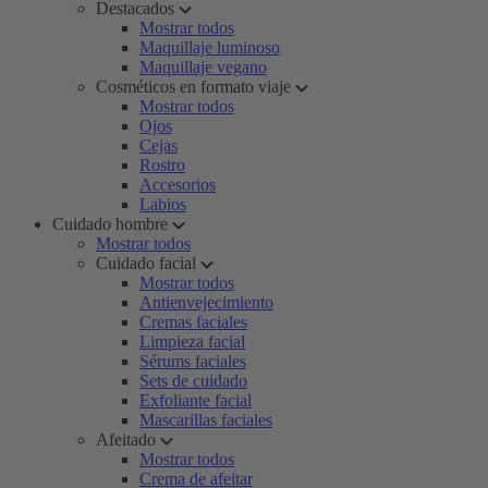
Destacados
Mostrar todos
Maquillaje luminoso
Maquillaje vegano
Cosméticos en formato viaje
Mostrar todos
Ojos
Cejas
Rostro
Accesorios
Labios
Cuidado hombre
Mostrar todos
Cuidado facial
Mostrar todos
Antienvejecimiento
Cremas faciales
Limpieza facial
Sérums faciales
Sets de cuidado
Exfoliante facial
Mascarillas faciales
Afeitado
Mostrar todos
Crema de afeitar