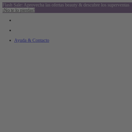
Flash Sale: Aprovecha las ofertas beauty & descubre los superventas
¡No te lo pierdas!
Ayuda & Contacto