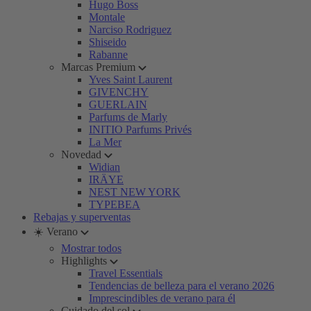
Hugo Boss
Montale
Narciso Rodriguez
Shiseido
Rabanne
Marcas Premium
Yves Saint Laurent
GIVENCHY
GUERLAIN
Parfums de Marly
INITIO Parfums Privés
La Mer
Novedad
Widian
IRÄYE
NEST NEW YORK
TYPEBEA
Rebajas y superventas
☀️ Verano
Mostrar todos
Highlights
Travel Essentials
Tendencias de belleza para el verano 2026
Imprescindibles de verano para él
Cuidado del sol