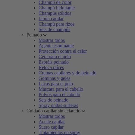
Champú de color
Champú hidratante
Champús sólidos
Jabón capilar
Champú para rizos
Sets de champús
Peinado
Mostrar todos
Agente espumante
Protección contra el calor
Cera para el pelo
Espráis peinado
Retoca raíces
Cremas capilares y de peinado
Gominas y geles
Lacas para el pelo
Máscara para el cabello
Polvos para el cabello
Sets de peinado
Spray ondas surferas
Cuidado capilar sin aclarado
Mostrar todos
Aceite capilar
Suero capilar
Tratamientos en spray