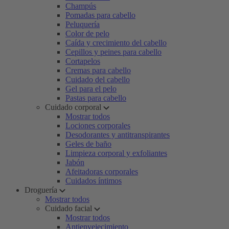
Champús
Pomadas para cabello
Peluquería
Color de pelo
Caída y crecimiento del cabello
Cepillos y peines para cabello
Cortapelos
Cremas para cabello
Cuidado del cabello
Gel para el pelo
Pastas para cabello
Cuidado corporal
Mostrar todos
Lociones corporales
Desodorantes y antitranspirantes
Geles de baño
Limpieza corporal y exfoliantes
Jabón
Afeitadoras corporales
Cuidados íntimos
Droguería
Mostrar todos
Cuidado facial
Mostrar todos
Antienvejecimiento