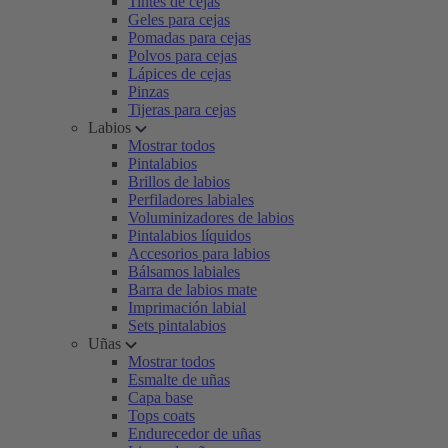
Tintes de cejas
Geles para cejas
Pomadas para cejas
Polvos para cejas
Lápices de cejas
Pinzas
Tijeras para cejas
Labios
Mostrar todos
Pintalabios
Brillos de labios
Perfiladores labiales
Voluminizadores de labios
Pintalabios líquidos
Accesorios para labios
Bálsamos labiales
Barra de labios mate
Imprimación labial
Sets pintalabios
Uñas
Mostrar todos
Esmalte de uñas
Capa base
Tops coats
Endurecedor de uñas