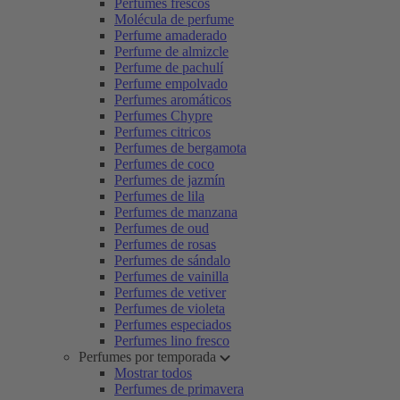
Perfumes frescos
Molécula de perfume
Perfume amaderado
Perfume de almizcle
Perfume de pachulí
Perfume empolvado
Perfumes aromáticos
Perfumes Chypre
Perfumes citricos
Perfumes de bergamota
Perfumes de coco
Perfumes de jazmín
Perfumes de lila
Perfumes de manzana
Perfumes de oud
Perfumes de rosas
Perfumes de sándalo
Perfumes de vainilla
Perfumes de vetiver
Perfumes de violeta
Perfumes especiados
Perfumes lino fresco
Perfumes por temporada
Mostrar todos
Perfumes de primavera