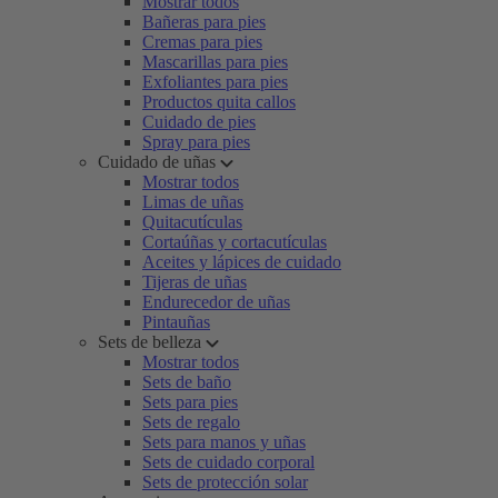
Mostrar todos
Bañeras para pies
Cremas para pies
Mascarillas para pies
Exfoliantes para pies
Productos quita callos
Cuidado de pies
Spray para pies
Cuidado de uñas
Mostrar todos
Limas de uñas
Quitacutículas
Cortaúñas y cortacutículas
Aceites y lápices de cuidado
Tijeras de uñas
Endurecedor de uñas
Pintauñas
Sets de belleza
Mostrar todos
Sets de baño
Sets para pies
Sets de regalo
Sets para manos y uñas
Sets de cuidado corporal
Sets de protección solar