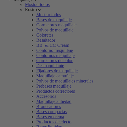
Mostrar todos
Rostro
Mostrar todos
Bases de maquillaje
Correctores maquillaje
Polvos de maquillaje
Coloretes
Resaltador
BB- & CC-Cream
Contorno maquillaje
Contornos maquillaje
Correctores de color
Desmaquillante
Fijadores de maquillaje
Maquillaje camuflaje
Polvos de maquillajes minerales
Prebases maquillaje
Productos correctores
Accesorios
Maquillaje antiedad
Bronceadores
Bases compactas
Bases en crema
Productos de efecto
Bases líquidas