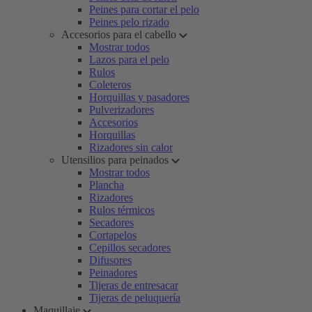
Peines para cortar el pelo
Peines pelo rizado
Accesorios para el cabello
Mostrar todos
Lazos para el pelo
Rulos
Coleteros
Horquillas y pasadores
Pulverizadores
Accesorios
Horquillas
Rizadores sin calor
Utensilios para peinados
Mostrar todos
Plancha
Rizadores
Rulos térmicos
Secadores
Cortapelos
Cepillos secadores
Difusores
Peinadores
Tijeras de entresacar
Tijeras de peluquería
Maquillaje