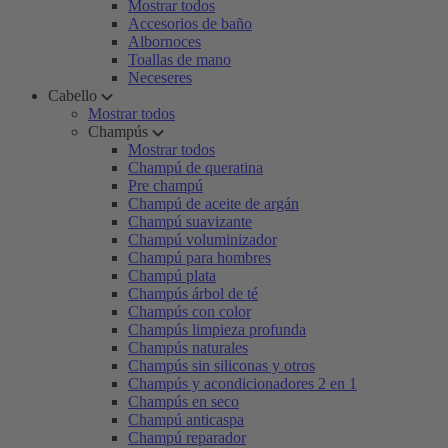
Mostrar todos
Accesorios de baño
Albornoces
Toallas de mano
Neceseres
Cabello
Mostrar todos
Champús
Mostrar todos
Champú de queratina
Pre champú
Champú de aceite de argán
Champú suavizante
Champú voluminizador
Champú para hombres
Champú plata
Champús árbol de té
Champús con color
Champús limpieza profunda
Champús naturales
Champús sin siliconas y otros
Champús y acondicionadores 2 en 1
Champús en seco
Champú anticaspa
Champú reparador