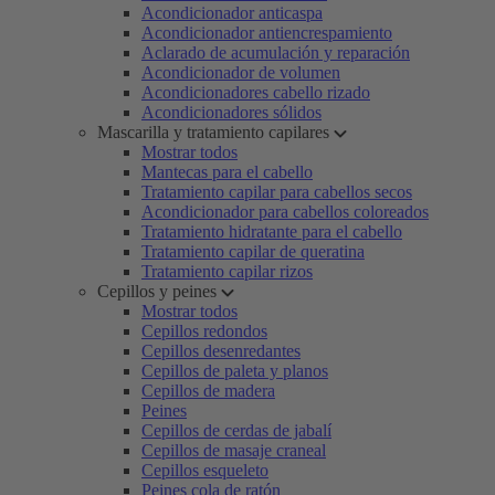
Acondicionador anticaspa
Acondicionador antiencrespamiento
Aclarado de acumulación y reparación
Acondicionador de volumen
Acondicionadores cabello rizado
Acondicionadores sólidos
Mascarilla y tratamiento capilares
Mostrar todos
Mantecas para el cabello
Tratamiento capilar para cabellos secos
Acondicionador para cabellos coloreados
Tratamiento hidratante para el cabello
Tratamiento capilar de queratina
Tratamiento capilar rizos
Cepillos y peines
Mostrar todos
Cepillos redondos
Cepillos desenredantes
Cepillos de paleta y planos
Cepillos de madera
Peines
Cepillos de cerdas de jabalí
Cepillos de masaje craneal
Cepillos esqueleto
Peines cola de ratón