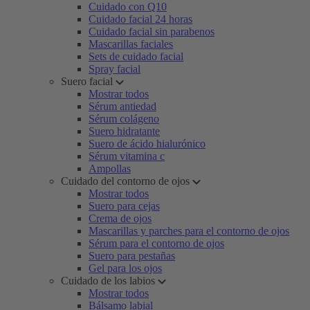
Cuidado con Q10
Cuidado facial 24 horas
Cuidado facial sin parabenos
Mascarillas faciales
Sets de cuidado facial
Spray facial
Suero facial
Mostrar todos
Sérum antiedad
Sérum colágeno
Suero hidratante
Suero de ácido hialurónico
Sérum vitamina c
Ampollas
Cuidado del contorno de ojos
Mostrar todos
Suero para cejas
Crema de ojos
Mascarillas y parches para el contorno de ojos
Sérum para el contorno de ojos
Suero para pestañas
Gel para los ojos
Cuidado de los labios
Mostrar todos
Bálsamo labial