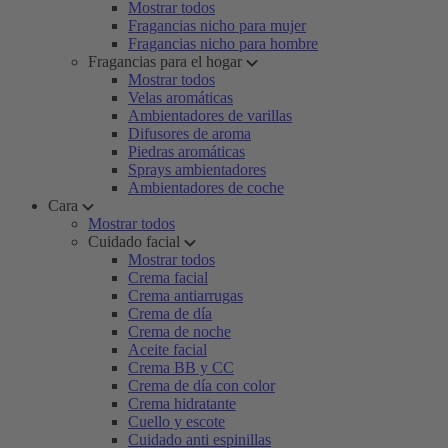
Mostrar todos
Fragancias nicho para mujer
Fragancias nicho para hombre
Fragancias para el hogar
Mostrar todos
Velas aromáticas
Ambientadores de varillas
Difusores de aroma
Piedras aromáticas
Sprays ambientadores
Ambientadores de coche
Cara
Mostrar todos
Cuidado facial
Mostrar todos
Crema facial
Crema antiarrugas
Crema de día
Crema de noche
Aceite facial
Crema BB y CC
Crema de día con color
Crema hidratante
Cuello y escote
Cuidado anti espinillas