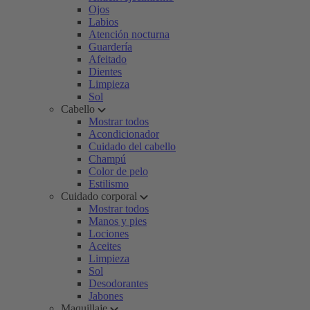
Ojos
Labios
Atención nocturna
Guardería
Afeitado
Dientes
Limpieza
Sol
Cabello
Mostrar todos
Acondicionador
Cuidado del cabello
Champú
Color de pelo
Estilismo
Cuidado corporal
Mostrar todos
Manos y pies
Lociones
Aceites
Limpieza
Sol
Desodorantes
Jabones
Maquillaje