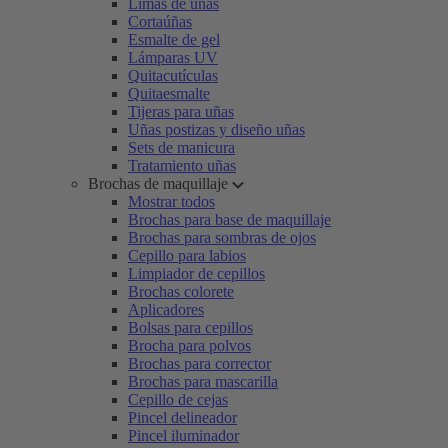
Limas de uñas
Cortaúñas
Esmalte de gel
Lámparas UV
Quitacutículas
Quitaesmalte
Tijeras para uñas
Uñas postizas y diseño uñas
Sets de manicura
Tratamiento uñas
Brochas de maquillaje
Mostrar todos
Brochas para base de maquillaje
Brochas para sombras de ojos
Cepillo para labios
Limpiador de cepillos
Brochas colorete
Aplicadores
Bolsas para cepillos
Brocha para polvos
Brochas para corrector
Brochas para mascarilla
Cepillo de cejas
Pincel delineador
Pincel iluminador