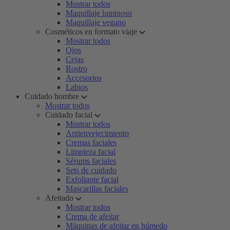
Mostrar todos
Maquillaje luminoso
Maquillaje vegano
Cosméticos en formato viaje
Mostrar todos
Ojos
Cejas
Rostro
Accesorios
Labios
Cuidado hombre
Mostrar todos
Cuidado facial
Mostrar todos
Antienvejecimiento
Cremas faciales
Limpieza facial
Sérums faciales
Sets de cuidado
Exfoliante facial
Mascarillas faciales
Afeitado
Mostrar todos
Crema de afeitar
Máquinas de afeitar en húmedo