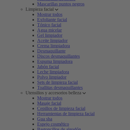
Mascarillas puntos negros
Limpieza facial
Mostrar todos
Exfoliante facial
Tónico facial
Agua micelar
Gel limpiador
Aceite limpiador
Crema limpiadora
Desmaquillante
Discos desmaquillantes
Espuma limpiadora
Jabón facial
Leche limpiadora
Polvo limpiador
Sets de limpieza facial
Toallitas desmaquillantes
Utensilios y accesorios belleza
Mostrar todos
Masaje facial
Cepillos de limpieza facial
Herramientas de limpieza facial
Gua sha
Espejo cosmético
Bastoncillos de algodón