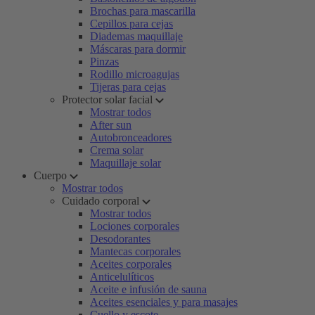
Brochas para mascarilla
Cepillos para cejas
Diademas maquillaje
Máscaras para dormir
Pinzas
Rodillo microagujas
Tijeras para cejas
Protector solar facial
Mostrar todos
After sun
Autobronceadores
Crema solar
Maquillaje solar
Cuerpo
Mostrar todos
Cuidado corporal
Mostrar todos
Lociones corporales
Desodorantes
Mantecas corporales
Aceites corporales
Anticelulíticos
Aceite e infusión de sauna
Aceites esenciales y para masajes
Cuello y escote