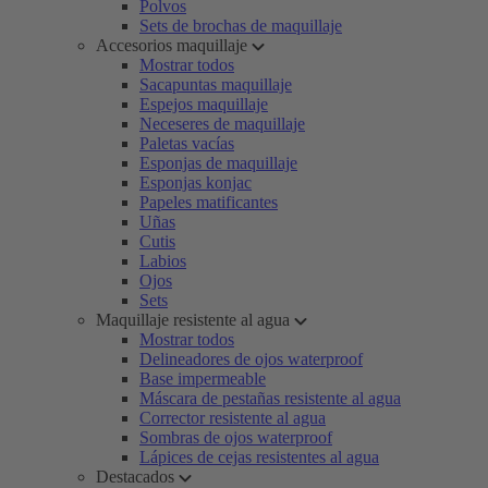
Polvos
Sets de brochas de maquillaje
Accesorios maquillaje
Mostrar todos
Sacapuntas maquillaje
Espejos maquillaje
Neceseres de maquillaje
Paletas vacías
Esponjas de maquillaje
Esponjas konjac
Papeles matificantes
Uñas
Cutis
Labios
Ojos
Sets
Maquillaje resistente al agua
Mostrar todos
Delineadores de ojos waterproof
Base impermeable
Máscara de pestañas resistente al agua
Corrector resistente al agua
Sombras de ojos waterproof
Lápices de cejas resistentes al agua
Destacados