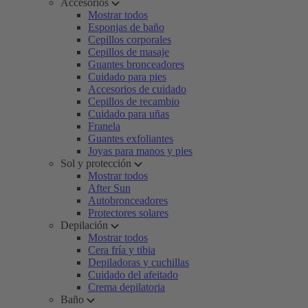
Accesorios
Mostrar todos
Esponjas de baño
Cepillos corporales
Cepillos de masaje
Guantes bronceadores
Cuidado para pies
Accesorios de cuidado
Cepillos de recambio
Cuidado para uñas
Franela
Guantes exfoliantes
Joyas para manos y pies
Sol y protección
Mostrar todos
After Sun
Autobronceadores
Protectores solares
Depilación
Mostrar todos
Cera fría y tibia
Depiladoras y cuchillas
Cuidado del afeitado
Crema depilatoria
Baño