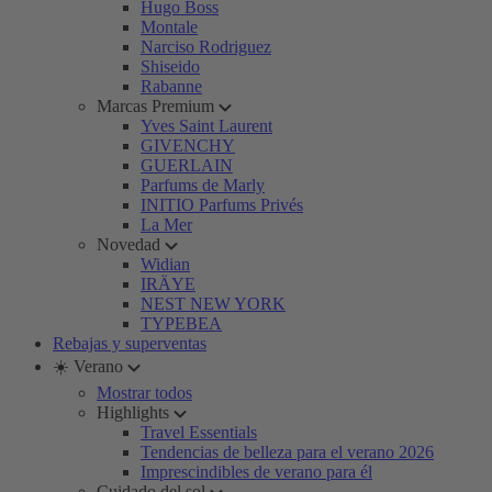
Hugo Boss
Montale
Narciso Rodriguez
Shiseido
Rabanne
Marcas Premium
Yves Saint Laurent
GIVENCHY
GUERLAIN
Parfums de Marly
INITIO Parfums Privés
La Mer
Novedad
Widian
IRÄYE
NEST NEW YORK
TYPEBEA
Rebajas y superventas
☀️ Verano
Mostrar todos
Highlights
Travel Essentials
Tendencias de belleza para el verano 2026
Imprescindibles de verano para él
Cuidado del sol