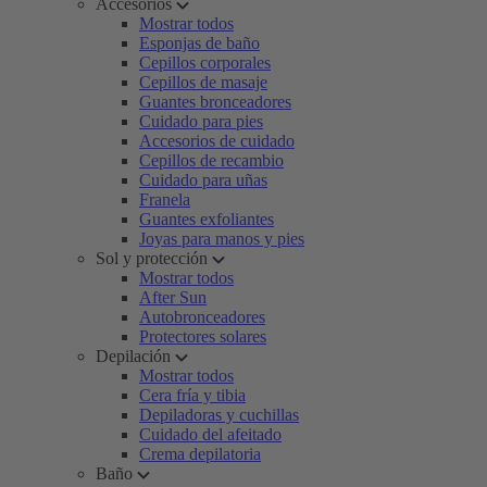
Accesorios
Mostrar todos
Esponjas de baño
Cepillos corporales
Cepillos de masaje
Guantes bronceadores
Cuidado para pies
Accesorios de cuidado
Cepillos de recambio
Cuidado para uñas
Franela
Guantes exfoliantes
Joyas para manos y pies
Sol y protección
Mostrar todos
After Sun
Autobronceadores
Protectores solares
Depilación
Mostrar todos
Cera fría y tibia
Depiladoras y cuchillas
Cuidado del afeitado
Crema depilatoria
Baño