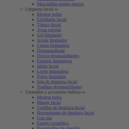
Mascarillas puntos negros
Limpieza facial
Mostrar todos
Exfoliante facial
Tónico facial
Agua micelar
Gel limpiador
Aceite limpiador
Crema limpiadora
Desmaquillante
Discos desmaquillantes
Espuma limpiadora
Jabón facial
Leche limpiadora
Polvo limpiador
Sets de limpieza facial
Toallitas desmaquillantes
Utensilios y accesorios belleza
Mostrar todos
Masaje facial
Cepillos de limpieza facial
Herramientas de limpieza facial
Gua sha
Espejo cosmético
Bastoncillos de algodón