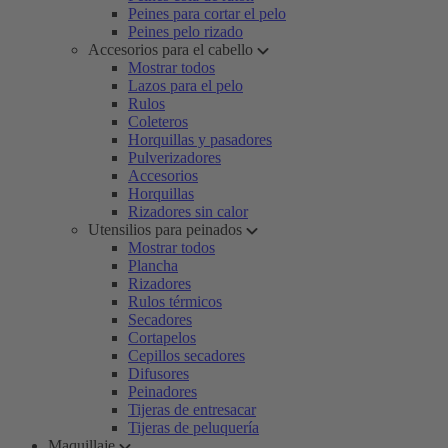
Peines para cortar el pelo
Peines pelo rizado
Accesorios para el cabello
Mostrar todos
Lazos para el pelo
Rulos
Coleteros
Horquillas y pasadores
Pulverizadores
Accesorios
Horquillas
Rizadores sin calor
Utensilios para peinados
Mostrar todos
Plancha
Rizadores
Rulos térmicos
Secadores
Cortapelos
Cepillos secadores
Difusores
Peinadores
Tijeras de entresacar
Tijeras de peluquería
Maquillaje