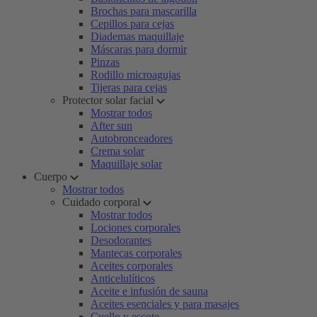
Brochas para mascarilla
Cepillos para cejas
Diademas maquillaje
Máscaras para dormir
Pinzas
Rodillo microagujas
Tijeras para cejas
Protector solar facial
Mostrar todos
After sun
Autobronceadores
Crema solar
Maquillaje solar
Cuerpo
Mostrar todos
Cuidado corporal
Mostrar todos
Lociones corporales
Desodorantes
Mantecas corporales
Aceites corporales
Anticelulíticos
Aceite e infusión de sauna
Aceites esenciales y para masajes
Cuello y escote