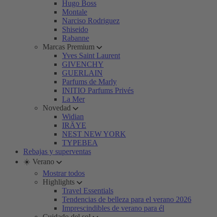
Hugo Boss
Montale
Narciso Rodriguez
Shiseido
Rabanne
Marcas Premium
Yves Saint Laurent
GIVENCHY
GUERLAIN
Parfums de Marly
INITIO Parfums Privés
La Mer
Novedad
Widian
IRÄYE
NEST NEW YORK
TYPEBEA
Rebajas y superventas
☀️ Verano
Mostrar todos
Highlights
Travel Essentials
Tendencias de belleza para el verano 2026
Imprescindibles de verano para él
Cuidado del sol