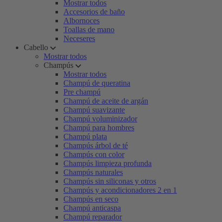
Mostrar todos
Accesorios de baño
Albornoces
Toallas de mano
Neceseres
Cabello
Mostrar todos
Champús
Mostrar todos
Champú de queratina
Pre champú
Champú de aceite de argán
Champú suavizante
Champú voluminizador
Champú para hombres
Champú plata
Champús árbol de té
Champús con color
Champús limpieza profunda
Champús naturales
Champús sin siliconas y otros
Champús y acondicionadores 2 en 1
Champús en seco
Champú anticaspa
Champú reparador