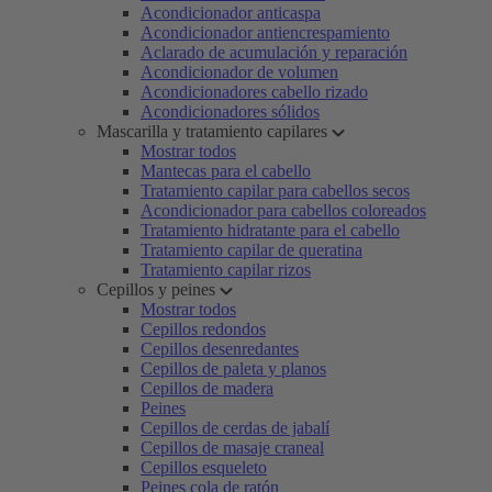
Acondicionador anticaspa
Acondicionador antiencrespamiento
Aclarado de acumulación y reparación
Acondicionador de volumen
Acondicionadores cabello rizado
Acondicionadores sólidos
Mascarilla y tratamiento capilares
Mostrar todos
Mantecas para el cabello
Tratamiento capilar para cabellos secos
Acondicionador para cabellos coloreados
Tratamiento hidratante para el cabello
Tratamiento capilar de queratina
Tratamiento capilar rizos
Cepillos y peines
Mostrar todos
Cepillos redondos
Cepillos desenredantes
Cepillos de paleta y planos
Cepillos de madera
Peines
Cepillos de cerdas de jabalí
Cepillos de masaje craneal
Cepillos esqueleto
Peines cola de ratón