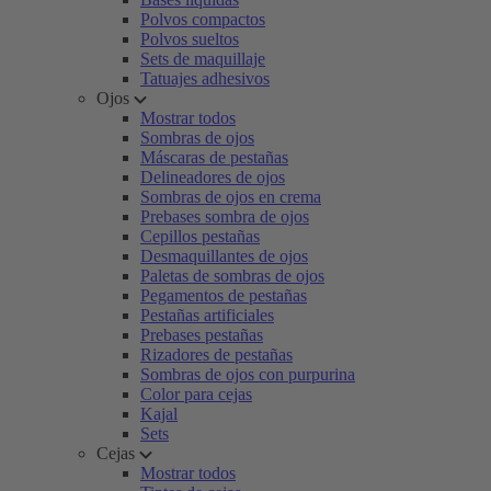
Polvos compactos
Polvos sueltos
Sets de maquillaje
Tatuajes adhesivos
Ojos
Mostrar todos
Sombras de ojos
Máscaras de pestañas
Delineadores de ojos
Sombras de ojos en crema
Prebases sombra de ojos
Cepillos pestañas
Desmaquillantes de ojos
Paletas de sombras de ojos
Pegamentos de pestañas
Pestañas artificiales
Prebases pestañas
Rizadores de pestañas
Sombras de ojos con purpurina
Color para cejas
Kajal
Sets
Cejas
Mostrar todos