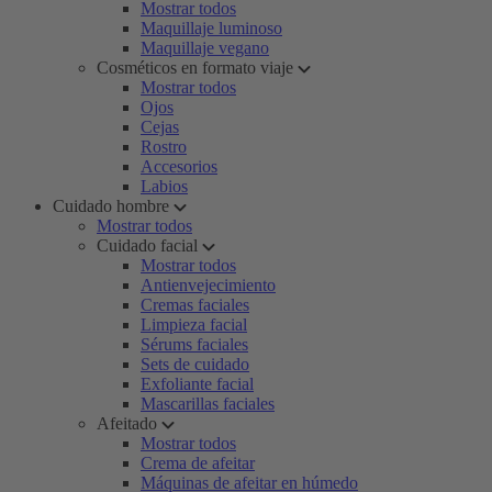
Mostrar todos
Maquillaje luminoso
Maquillaje vegano
Cosméticos en formato viaje
Mostrar todos
Ojos
Cejas
Rostro
Accesorios
Labios
Cuidado hombre
Mostrar todos
Cuidado facial
Mostrar todos
Antienvejecimiento
Cremas faciales
Limpieza facial
Sérums faciales
Sets de cuidado
Exfoliante facial
Mascarillas faciales
Afeitado
Mostrar todos
Crema de afeitar
Máquinas de afeitar en húmedo