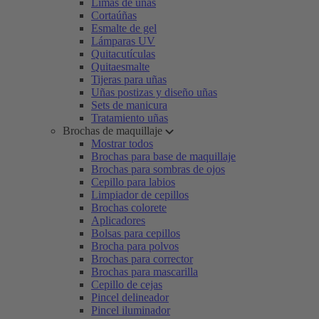
Limas de uñas
Cortaúñas
Esmalte de gel
Lámparas UV
Quitacutículas
Quitaesmalte
Tijeras para uñas
Uñas postizas y diseño uñas
Sets de manicura
Tratamiento uñas
Brochas de maquillaje
Mostrar todos
Brochas para base de maquillaje
Brochas para sombras de ojos
Cepillo para labios
Limpiador de cepillos
Brochas colorete
Aplicadores
Bolsas para cepillos
Brocha para polvos
Brochas para corrector
Brochas para mascarilla
Cepillo de cejas
Pincel delineador
Pincel iluminador