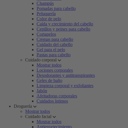
Champús
Pomadas para cabello
Peluquería
Color de pelo
Caída y crecimiento del cabello
Cepillos y peines para cabello
Cortapelos
Cremas para cabello
Cuidado del cabello
Gel para el pelo
Pastas para cabello
Cuidado corporal
Mostrar todos
Lociones corporales
Desodorantes y antitranspirantes
Geles de baño
Limpieza corporal y exfoliantes
Jabón
Afeitadoras corporales
Cuidados íntimos
Droguería
Mostrar todos
Cuidado facial
Mostrar todos
Antienvejecimiento