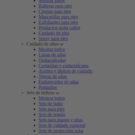
Mostrar todos
Bañeras para pies
Cremas para pies
Mascarillas para pies
Exfoliantes para pies
Productos quita callos
Cuidado de pies
Spray para pies
Cuidado de uñas
Mostrar todos
Limas de uñas
Quitacutículas
Cortaúñas y cortacutículas
Aceites y lápices de cuidado
Tijeras de uñas
Endurecedor de uñas
Pintauñas
Sets de belleza
Mostrar todos
Sets de baño
Sets para pies
Sets de regalo
Sets para manos y uñas
Sets de cuidado corporal
Sets de protección solar