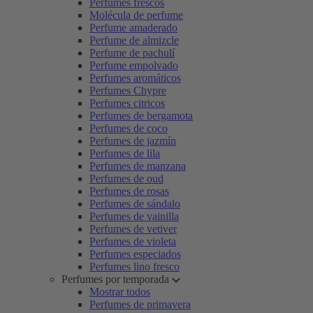
Perfumes frescos
Molécula de perfume
Perfume amaderado
Perfume de almizcle
Perfume de pachulí
Perfume empolvado
Perfumes aromáticos
Perfumes Chypre
Perfumes citricos
Perfumes de bergamota
Perfumes de coco
Perfumes de jazmín
Perfumes de lila
Perfumes de manzana
Perfumes de oud
Perfumes de rosas
Perfumes de sándalo
Perfumes de vainilla
Perfumes de vetiver
Perfumes de violeta
Perfumes especiados
Perfumes lino fresco
Perfumes por temporada
Mostrar todos
Perfumes de primavera