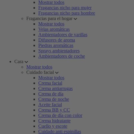
Mostrar todos
Fragancias nicho para mujer
Fragancias nicho para hombre
Fragancias para el hogar
Mostrar todos
Velas aromáticas
Ambientadores de varillas
Difusores de aroma
Piedras aromáticas
Sprays ambientadores
Ambientadores de coche
Cara
Mostrar todos
Cuidado facial
Mostrar todos
Crema facial
Crema antiarrugas
Crema de día
Crema de noche
Aceite facial
Crema BB y CC
Crema de día con color
Crema hidratante
Cuello y escote
Cuidado anti espinillas