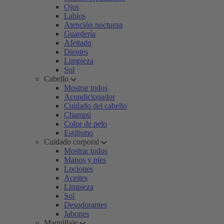
Ojos
Labios
Atención nocturna
Guardería
Afeitado
Dientes
Limpieza
Sol
Cabello
Mostrar todos
Acondicionador
Cuidado del cabello
Champú
Color de pelo
Estilismo
Cuidado corporal
Mostrar todos
Manos y pies
Lociones
Aceites
Limpieza
Sol
Desodorantes
Jabones
Maquillaje