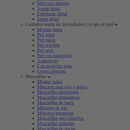
Máscaras labiales
Aceite labial
Exfoliante labial
Suero labial
Cuidados según las necesidades y el tipo de piel
Mostrar todos
Piel grasa
Piel mixta
Piel sensible
Piel seca
Piel con impurezas
Antirojeces
Con protector solar
Crema antiedad
Mascarillas
Mostrar todos
Máscaras para ojos y labios
Mascarillas hidratantes
Mascarillas limpiadoras
Mascarillas de barro
Máscaras de tela
Máscaras luminosas
Mascarillas anti espinillas
Mascarillas antiedad
Mascarillas de noche