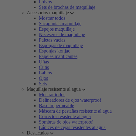
Polvos
Sets de brochas de maquillaje
Accesorios maquillaje
Mostrar todos
Sacapuntas maquillaje
Espejos maquillaje
Neceseres de maquillaje
Paletas vacías
Esponjas de maquillaje
Esponjas konjac
Papeles matificantes
Uñas
Cutis
Labios
Ojos
Sets
Maquillaje resistente al agua
Mostrar todos
Delineadores de ojos waterproof
Base impermeable
Máscara de pestañas resistente al agua
Corrector resistente al agua
Sombras de ojos waterproof
Lápices de cejas resistentes al agua
Destacados