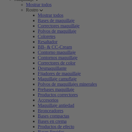
Mostrar todos
Rostro
Mostrar todos
Bases de maquillaje
Correctores maquillaje
Polvos de maquillaje
Coloretes
Resaltador
BB- & CC-Cream
Contorno maquillaje
Contornos maquillaje
Correctores de color
Desmaquillante
Fijadores de maquillaje
Maquillaje camuflaje
Polvos de maquillajes minerales
Prebases maquillaje
Productos correctores
Accesorios
Maquillaje antiedad
Bronceadores
Bases compactas
Bases en crema
Productos de efecto
Bases líquidas