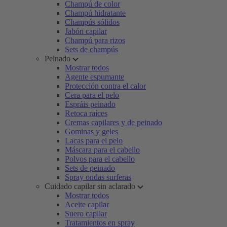
Champú de color
Champú hidratante
Champús sólidos
Jabón capilar
Champú para rizos
Sets de champús
Peinado
Mostrar todos
Agente espumante
Protección contra el calor
Cera para el pelo
Espráis peinado
Retoca raíces
Cremas capilares y de peinado
Gominas y geles
Lacas para el pelo
Máscara para el cabello
Polvos para el cabello
Sets de peinado
Spray ondas surferas
Cuidado capilar sin aclarado
Mostrar todos
Aceite capilar
Suero capilar
Tratamientos en spray