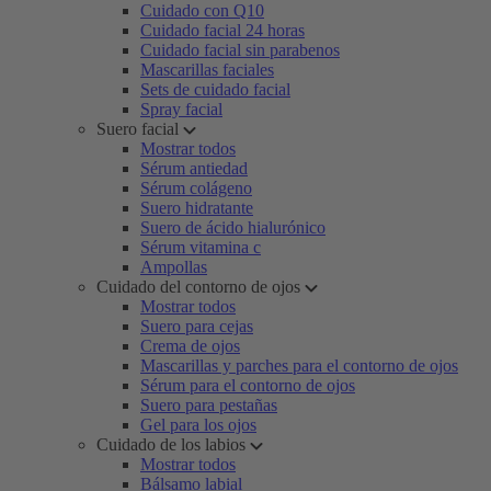
Cuidado con Q10
Cuidado facial 24 horas
Cuidado facial sin parabenos
Mascarillas faciales
Sets de cuidado facial
Spray facial
Suero facial
Mostrar todos
Sérum antiedad
Sérum colágeno
Suero hidratante
Suero de ácido hialurónico
Sérum vitamina c
Ampollas
Cuidado del contorno de ojos
Mostrar todos
Suero para cejas
Crema de ojos
Mascarillas y parches para el contorno de ojos
Sérum para el contorno de ojos
Suero para pestañas
Gel para los ojos
Cuidado de los labios
Mostrar todos
Bálsamo labial