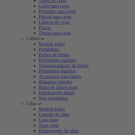
Tintes de cejas
Geles para cejas
Pomadas para cejas
Polvos para cejas
Lápices de cejas
Pinzas
Tijeras para cejas
Labios
Mostrar todos
Pintalabios
Brillos de labios
Perfiladores labiales
Voluminizadores de labios
Pintalabios líquidos
Accesorios para labios
Bálsamos labiales
Barra de labios mate
Imprimación labial
Sets pintalabios
Uñas
Mostrar todos
Esmalte de uñas
Capa base
Tops coats
Endurecedor de uñas