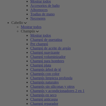
Mostrar todos
Accesorios de baño
Albornoces
Toallas de mano
Neceseres
Cabello
Mostrar todos
Champús
Mostrar todos
Champú de queratina
Pre champú
Champú de aceite de argán
Champú suavizante
Champú voluminizador
Champú para hombres
Champú plata
Champús árbol de té
Champús con color
Champús limpieza profunda
Champús naturales
Champús sin siliconas y otros
Champús y acondicionadores 2 en 1
Champús en seco
Champú anticaspa
Champú reparador