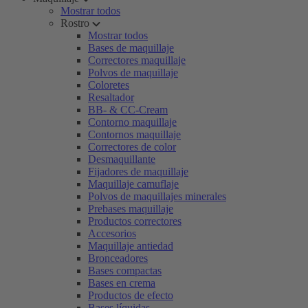
Mostrar todos
Rostro
Mostrar todos
Bases de maquillaje
Correctores maquillaje
Polvos de maquillaje
Coloretes
Resaltador
BB- & CC-Cream
Contorno maquillaje
Contornos maquillaje
Correctores de color
Desmaquillante
Fijadores de maquillaje
Maquillaje camuflaje
Polvos de maquillajes minerales
Prebases maquillaje
Productos correctores
Accesorios
Maquillaje antiedad
Bronceadores
Bases compactas
Bases en crema
Productos de efecto
Bases líquidas