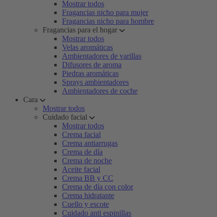
Mostrar todos
Fragancias nicho para mujer
Fragancias nicho para hombre
Fragancias para el hogar
Mostrar todos
Velas aromáticas
Ambientadores de varillas
Difusores de aroma
Piedras aromáticas
Sprays ambientadores
Ambientadores de coche
Cara
Mostrar todos
Cuidado facial
Mostrar todos
Crema facial
Crema antiarrugas
Crema de día
Crema de noche
Aceite facial
Crema BB y CC
Crema de día con color
Crema hidratante
Cuello y escote
Cuidado anti espinillas