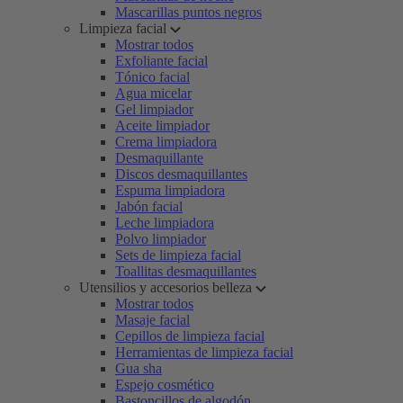
Mascarillas puntos negros
Limpieza facial
Mostrar todos
Exfoliante facial
Tónico facial
Agua micelar
Gel limpiador
Aceite limpiador
Crema limpiadora
Desmaquillante
Discos desmaquillantes
Espuma limpiadora
Jabón facial
Leche limpiadora
Polvo limpiador
Sets de limpieza facial
Toallitas desmaquillantes
Utensilios y accesorios belleza
Mostrar todos
Masaje facial
Cepillos de limpieza facial
Herramientas de limpieza facial
Gua sha
Espejo cosmético
Bastoncillos de algodón