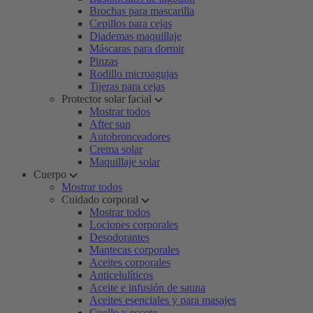
Brochas para mascarilla
Cepillos para cejas
Diademas maquillaje
Máscaras para dormir
Pinzas
Rodillo microagujas
Tijeras para cejas
Protector solar facial
Mostrar todos
After sun
Autobronceadores
Crema solar
Maquillaje solar
Cuerpo
Mostrar todos
Cuidado corporal
Mostrar todos
Lociones corporales
Desodorantes
Mantecas corporales
Aceites corporales
Anticelulíticos
Aceite e infusión de sauna
Aceites esenciales y para masajes
Cuello y escote