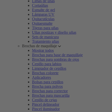
Limas de uñas
Cortaúñas
Esmalte de gel
Lámparas UV
Quitacutículas
Quitaesmalte
Tijeras para uñas
Uñas postizas y diseño uñas
Sets de manicura
Tratamiento uñas
Brochas de maquillaje
Mostrar todos
Brochas para base de maquillaje
Brochas para sombras de ojos
Cepillo para labios
Limpiador de cepillos
Brochas colorete
Aplicadores
Bolsas para cepillos
Brocha para polvos
Brochas para corrector
Brochas para mascarilla
Cepillo de cejas
Pincel delineador
Pincel iluminador