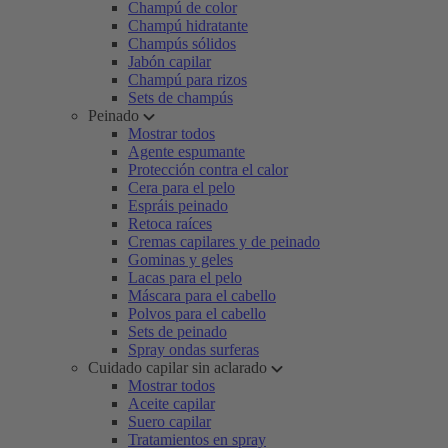
Champú de color
Champú hidratante
Champús sólidos
Jabón capilar
Champú para rizos
Sets de champús
Peinado
Mostrar todos
Agente espumante
Protección contra el calor
Cera para el pelo
Espráis peinado
Retoca raíces
Cremas capilares y de peinado
Gominas y geles
Lacas para el pelo
Máscara para el cabello
Polvos para el cabello
Sets de peinado
Spray ondas surferas
Cuidado capilar sin aclarado
Mostrar todos
Aceite capilar
Suero capilar
Tratamientos en spray