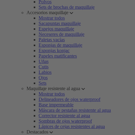
Polvos
Sets de brochas de maquillaje
Accesorios maquillaje
Mostrar todos
Sacapuntas maquillaje
Espejos maquillaje
Neceseres de maquillaje
Paletas vacías
Esponjas de maquillaje
Esponjas konjac
Papeles matificantes
Uñas
Cutis
Labios
Ojos
Sets
Maquillaje resistente al agua
Mostrar todos
Delineadores de ojos waterproof
Base impermeable
Máscara de pestañas resistente al agua
Corrector resistente al agua
Sombras de ojos waterproof
Lápices de cejas resistentes al agua
Destacados