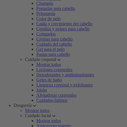
Champús
Pomadas para cabello
Peluquería
Color de pelo
Caída y crecimiento del cabello
Cepillos y peines para cabello
Cortapelos
Cremas para cabello
Cuidado del cabello
Gel para el pelo
Pastas para cabello
Cuidado corporal
Mostrar todos
Lociones corporales
Desodorantes y antitranspirantes
Geles de baño
Limpieza corporal y exfoliantes
Jabón
Afeitadoras corporales
Cuidados íntimos
Droguería
Mostrar todos
Cuidado facial
Mostrar todos
Antienvejecimiento