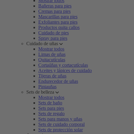
Mostrar todos
Bañeras para pies
Cremas para pies
Mascarillas para pies
Exfoliantes para pies
Productos quita callos
Cuidado de pies
Spray para pies
Cuidado de uñas
Mostrar todos
Limas de uñas
Quitacutículas
Cortaúñas y cortacutículas
Aceites y lápices de cuidado
Tijeras de uñas
Endurecedor de uñas
Pintauñas
Sets de belleza
Mostrar todos
Sets de baño
Sets para pies
Sets de regalo
Sets para manos y uñas
Sets de cuidado corporal
Sets de protección solar