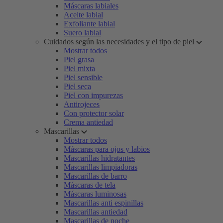
Máscaras labiales
Aceite labial
Exfoliante labial
Suero labial
Cuidados según las necesidades y el tipo de piel
Mostrar todos
Piel grasa
Piel mixta
Piel sensible
Piel seca
Piel con impurezas
Antirojeces
Con protector solar
Crema antiedad
Mascarillas
Mostrar todos
Máscaras para ojos y labios
Mascarillas hidratantes
Mascarillas limpiadoras
Mascarillas de barro
Máscaras de tela
Máscaras luminosas
Mascarillas anti espinillas
Mascarillas antiedad
Mascarillas de noche