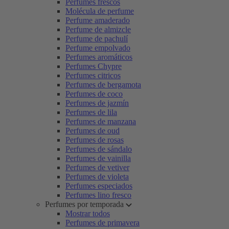
Perfumes frescos
Molécula de perfume
Perfume amaderado
Perfume de almizcle
Perfume de pachulí
Perfume empolvado
Perfumes aromáticos
Perfumes Chypre
Perfumes citricos
Perfumes de bergamota
Perfumes de coco
Perfumes de jazmín
Perfumes de lila
Perfumes de manzana
Perfumes de oud
Perfumes de rosas
Perfumes de sándalo
Perfumes de vainilla
Perfumes de vetiver
Perfumes de violeta
Perfumes especiados
Perfumes lino fresco
Perfumes por temporada
Mostrar todos
Perfumes de primavera