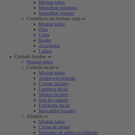
Mostrar todos
Maquillaje luminoso
Maquillaje vegano
Cosméticos en formato viaje
Mostrar todos
Ojos
Cejas
Rostro
Accesorios
Labios
Cuidado hombre
Mostrar todos
Cuidado facial
Mostrar todos
Antienvejecimiento
Cremas faciales
Limpieza facial
Sérums faciales
Sets de cuidado
Exfoliante facial
Mascarillas faciales
Afeitado
Mostrar todos
Crema de afeitar
Máquinas de afeitar en húmedo