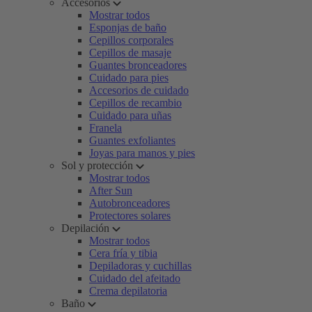
Accesorios
Mostrar todos
Esponjas de baño
Cepillos corporales
Cepillos de masaje
Guantes bronceadores
Cuidado para pies
Accesorios de cuidado
Cepillos de recambio
Cuidado para uñas
Franela
Guantes exfoliantes
Joyas para manos y pies
Sol y protección
Mostrar todos
After Sun
Autobronceadores
Protectores solares
Depilación
Mostrar todos
Cera fría y tibia
Depiladoras y cuchillas
Cuidado del afeitado
Crema depilatoria
Baño