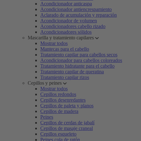
Acondicionador anticaspa
Acondicionador antiencrespamiento
Aclarado de acumulación y reparación
Acondicionador de volumen
Acondicionadores cabello rizado
Acondicionadores sólidos
Mascarilla y tratamiento capilares
Mostrar todos
Mantecas para el cabello
Tratamiento capilar para cabellos secos
Acondicionador para cabellos coloreados
Tratamiento hidratante para el cabello
Tratamiento capilar de queratina
Tratamiento capilar rizos
Cepillos y peines
Mostrar todos
Cepillos redondos
Cepillos desenredantes
Cepillos de paleta y planos
Cepillos de madera
Peines
Cepillos de cerdas de jabalí
Cepillos de masaje craneal
Cepillos esqueleto
Peines cola de ratón