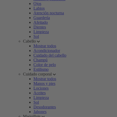
Ojos
Labios
Atención nocturna
Guardería
Afeitado
Dientes
Limpieza
Sol
Cabello
Mostrar todos
Acondicionador
Cuidado del cabello
Champú
Color de pelo
Estilismo
Cuidado corporal
Mostrar todos
Manos y pies
Lociones
Aceites
Limpieza
Sol
Desodorantes
Jabones
Maquillaje