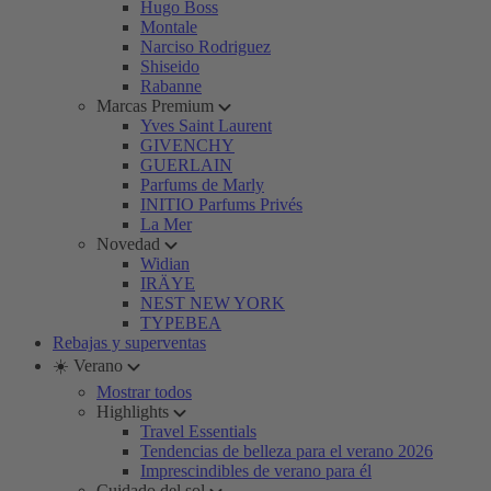
Hugo Boss
Montale
Narciso Rodriguez
Shiseido
Rabanne
Marcas Premium
Yves Saint Laurent
GIVENCHY
GUERLAIN
Parfums de Marly
INITIO Parfums Privés
La Mer
Novedad
Widian
IRÄYE
NEST NEW YORK
TYPEBEA
Rebajas y superventas
☀️ Verano
Mostrar todos
Highlights
Travel Essentials
Tendencias de belleza para el verano 2026
Imprescindibles de verano para él
Cuidado del sol