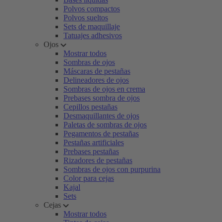
Polvos compactos
Polvos sueltos
Sets de maquillaje
Tatuajes adhesivos
Ojos
Mostrar todos
Sombras de ojos
Máscaras de pestañas
Delineadores de ojos
Sombras de ojos en crema
Prebases sombra de ojos
Cepillos pestañas
Desmaquillantes de ojos
Paletas de sombras de ojos
Pegamentos de pestañas
Pestañas artificiales
Prebases pestañas
Rizadores de pestañas
Sombras de ojos con purpurina
Color para cejas
Kajal
Sets
Cejas
Mostrar todos