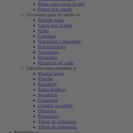
Peines para cortar el pelo
Peines pelo rizado
Accesorios para el cabello
Mostrar todos
Lazos para el pelo
Rulos
Coleteros
Horquillas y pasadores
Pulverizadores
Accesorios
Horquillas
Rizadores sin calor
Utensilios para peinados
Mostrar todos
Plancha
Rizadores
Rulos térmicos
Secadores
Cortapelos
Cepillos secadores
Difusores
Peinadores
Tijeras de entresacar
Tijeras de peluquería
Maquillaje