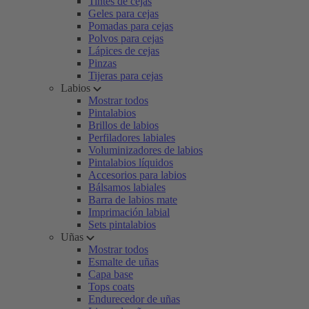
Tintes de cejas
Geles para cejas
Pomadas para cejas
Polvos para cejas
Lápices de cejas
Pinzas
Tijeras para cejas
Labios
Mostrar todos
Pintalabios
Brillos de labios
Perfiladores labiales
Voluminizadores de labios
Pintalabios líquidos
Accesorios para labios
Bálsamos labiales
Barra de labios mate
Imprimación labial
Sets pintalabios
Uñas
Mostrar todos
Esmalte de uñas
Capa base
Tops coats
Endurecedor de uñas