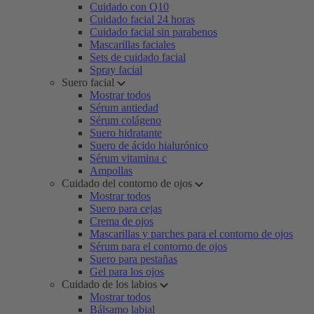
Cuidado con Q10
Cuidado facial 24 horas
Cuidado facial sin parabenos
Mascarillas faciales
Sets de cuidado facial
Spray facial
Suero facial
Mostrar todos
Sérum antiedad
Sérum colágeno
Suero hidratante
Suero de ácido hialurónico
Sérum vitamina c
Ampollas
Cuidado del contorno de ojos
Mostrar todos
Suero para cejas
Crema de ojos
Mascarillas y parches para el contorno de ojos
Sérum para el contorno de ojos
Suero para pestañas
Gel para los ojos
Cuidado de los labios
Mostrar todos
Bálsamo labial