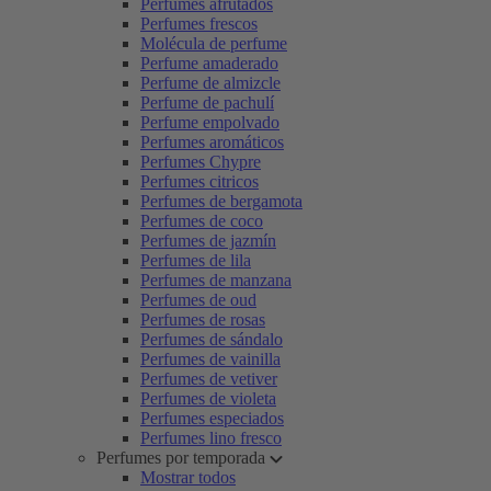
Perfumes afrutados
Perfumes frescos
Molécula de perfume
Perfume amaderado
Perfume de almizcle
Perfume de pachulí
Perfume empolvado
Perfumes aromáticos
Perfumes Chypre
Perfumes citricos
Perfumes de bergamota
Perfumes de coco
Perfumes de jazmín
Perfumes de lila
Perfumes de manzana
Perfumes de oud
Perfumes de rosas
Perfumes de sándalo
Perfumes de vainilla
Perfumes de vetiver
Perfumes de violeta
Perfumes especiados
Perfumes lino fresco
Perfumes por temporada
Mostrar todos