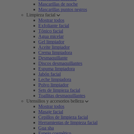
Mascarillas de noche
Mascarillas puntos negros
Limpieza facial
Mostrar todos
Exfoliante facial
Tónico facial
Agua micelar
Gel limpiador
Aceite limpiador
Crema limpiadora
Desmaquillante
Discos desmaquillantes
Espuma limpiadora
Jabón facial
Leche limpiadora
Polvo limpiador
Sets de limpieza facial
Toallitas desmaquillantes
Utensilios y accesorios belleza
Mostrar todos
Masaje facial
Cepillos de limpieza facial
Herramientas de limpieza facial
Gua sha
Espejo cosmético