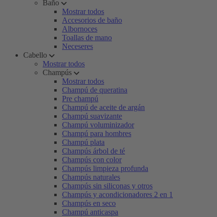
Baño
Mostrar todos
Accesorios de baño
Albornoces
Toallas de mano
Neceseres
Cabello
Mostrar todos
Champús
Mostrar todos
Champú de queratina
Pre champú
Champú de aceite de argán
Champú suavizante
Champú voluminizador
Champú para hombres
Champú plata
Champús árbol de té
Champús con color
Champús limpieza profunda
Champús naturales
Champús sin siliconas y otros
Champús y acondicionadores 2 en 1
Champús en seco
Champú anticaspa