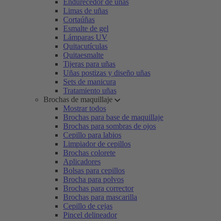
Endurecedor de uñas
Limas de uñas
Cortaúñas
Esmalte de gel
Lámparas UV
Quitacutículas
Quitaesmalte
Tijeras para uñas
Uñas postizas y diseño uñas
Sets de manicura
Tratamiento uñas
Brochas de maquillaje
Mostrar todos
Brochas para base de maquillaje
Brochas para sombras de ojos
Cepillo para labios
Limpiador de cepillos
Brochas colorete
Aplicadores
Bolsas para cepillos
Brocha para polvos
Brochas para corrector
Brochas para mascarilla
Cepillo de cejas
Pincel delineador