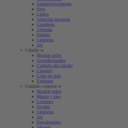
Antienvejecimiento
Ojos
Labios
Atención nocturna
Guardería
Afeitado
Dientes
Limpieza
Sol
Cabello
Mostrar todos
Acondicionador
Cuidado del cabello
Champú
Color de pelo
Estilismo
Cuidado corporal
Mostrar todos
Manos y pies
Lociones
Aceites
Limpieza
Sol
Desodorantes
Jabones