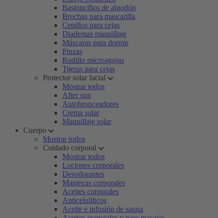
Bastoncillos de algodón
Brochas para mascarilla
Cepillos para cejas
Diademas maquillaje
Máscaras para dormir
Pinzas
Rodillo microagujas
Tijeras para cejas
Protector solar facial
Mostrar todos
After sun
Autobronceadores
Crema solar
Maquillaje solar
Cuerpo
Mostrar todos
Cuidado corporal
Mostrar todos
Lociones corporales
Desodorantes
Mantecas corporales
Aceites corporales
Anticelulíticos
Aceite e infusión de sauna
Aceites esenciales y para masajes