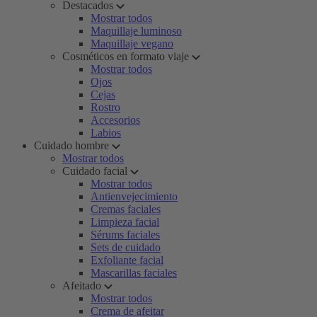
Destacados
Mostrar todos
Maquillaje luminoso
Maquillaje vegano
Cosméticos en formato viaje
Mostrar todos
Ojos
Cejas
Rostro
Accesorios
Labios
Cuidado hombre
Mostrar todos
Cuidado facial
Mostrar todos
Antienvejecimiento
Cremas faciales
Limpieza facial
Sérums faciales
Sets de cuidado
Exfoliante facial
Mascarillas faciales
Afeitado
Mostrar todos
Crema de afeitar