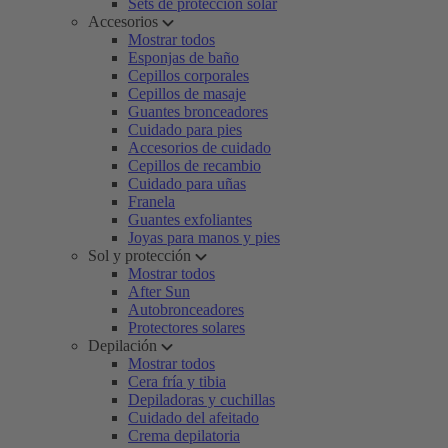
Sets de protección solar
Accesorios
Mostrar todos
Esponjas de baño
Cepillos corporales
Cepillos de masaje
Guantes bronceadores
Cuidado para pies
Accesorios de cuidado
Cepillos de recambio
Cuidado para uñas
Franela
Guantes exfoliantes
Joyas para manos y pies
Sol y protección
Mostrar todos
After Sun
Autobronceadores
Protectores solares
Depilación
Mostrar todos
Cera fría y tibia
Depiladoras y cuchillas
Cuidado del afeitado
Crema depilatoria