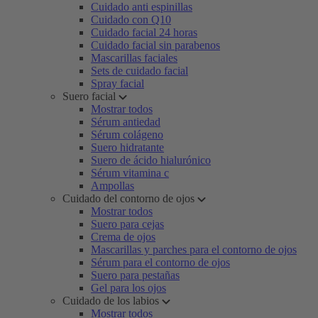
Cuidado anti espinillas
Cuidado con Q10
Cuidado facial 24 horas
Cuidado facial sin parabenos
Mascarillas faciales
Sets de cuidado facial
Spray facial
Suero facial
Mostrar todos
Sérum antiedad
Sérum colágeno
Suero hidratante
Suero de ácido hialurónico
Sérum vitamina c
Ampollas
Cuidado del contorno de ojos
Mostrar todos
Suero para cejas
Crema de ojos
Mascarillas y parches para el contorno de ojos
Sérum para el contorno de ojos
Suero para pestañas
Gel para los ojos
Cuidado de los labios
Mostrar todos