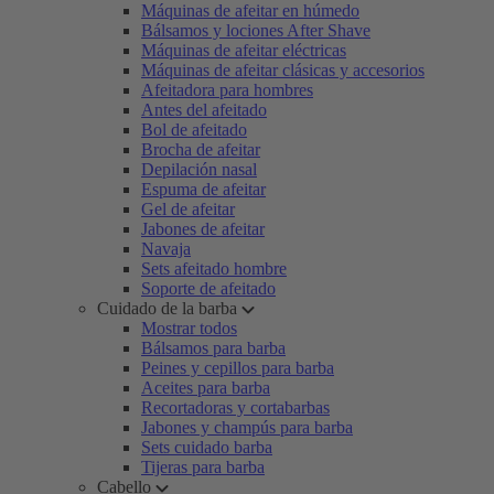
Máquinas de afeitar en húmedo
Bálsamos y lociones After Shave
Máquinas de afeitar eléctricas
Máquinas de afeitar clásicas y accesorios
Afeitadora para hombres
Antes del afeitado
Bol de afeitado
Brocha de afeitar
Depilación nasal
Espuma de afeitar
Gel de afeitar
Jabones de afeitar
Navaja
Sets afeitado hombre
Soporte de afeitado
Cuidado de la barba
Mostrar todos
Bálsamos para barba
Peines y cepillos para barba
Aceites para barba
Recortadoras y cortabarbas
Jabones y champús para barba
Sets cuidado barba
Tijeras para barba
Cabello