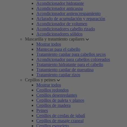
Acondicionador hidratante
Acondicionador anticaspa
Acondicionador antiencrespamiento
Aclarado de acumulación y reparación
Acondicionador de volumen
Acondicionadores cabello rizado
Acondicionadores sólidos
Mascarilla y tratamiento capilares
Mostrar todos
Mantecas para el cabello
Tratamiento capilar para cabellos secos
Acondicionador para cabellos coloreados
Tratamiento hidratante para el cabello
Tratamiento capilar de queratina
Tratamiento capilar rizos
Cepillos y peines
Mostrar todos
Cepillos redondos
Cepillos desenredantes
Cepillos de paleta y planos
Cepillos de madera
Peines
Cepillos de cerdas de jabalí
Cepillos de masaje craneal
Cepillos esqueleto