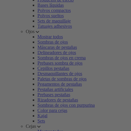
Bases líquidas
Polvos compactos
Polvos sueltos
Sets de maquillaje
Tatuajes adhesivos
Ojos
Mostrar todos
Sombras de ojos
Máscaras de pestañas
Delineadores de ojos
Sombras de ojos en crema
Prebases sombra de ojos
Cepillos pestañas
Desmaquillantes de ojos
Paletas de sombras de ojos
Pegamentos de pestañas
Pestañas artificiales
Prebases pestañas
Rizadores de pestañas
Sombras de ojos con purpurina
Color para cejas
Kajal
Sets
Cejas