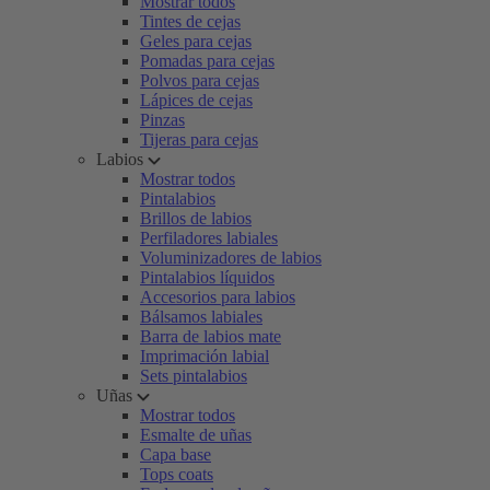
Mostrar todos
Tintes de cejas
Geles para cejas
Pomadas para cejas
Polvos para cejas
Lápices de cejas
Pinzas
Tijeras para cejas
Labios
Mostrar todos
Pintalabios
Brillos de labios
Perfiladores labiales
Voluminizadores de labios
Pintalabios líquidos
Accesorios para labios
Bálsamos labiales
Barra de labios mate
Imprimación labial
Sets pintalabios
Uñas
Mostrar todos
Esmalte de uñas
Capa base
Tops coats