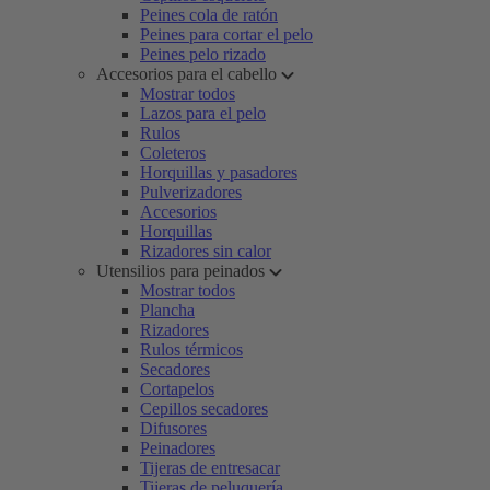
Peines cola de ratón
Peines para cortar el pelo
Peines pelo rizado
Accesorios para el cabello
Mostrar todos
Lazos para el pelo
Rulos
Coleteros
Horquillas y pasadores
Pulverizadores
Accesorios
Horquillas
Rizadores sin calor
Utensilios para peinados
Mostrar todos
Plancha
Rizadores
Rulos térmicos
Secadores
Cortapelos
Cepillos secadores
Difusores
Peinadores
Tijeras de entresacar
Tijeras de peluquería