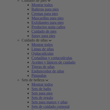
Cuidado de pies
Mostrar todos
Bañeras para pies
Cremas para pies
Mascarillas para pies
Exfoliantes para pies
Productos quita callos
Cuidado de pies
Spray para pies
Cuidado de uñas
Mostrar todos
Limas de uñas
Quitacutículas
Cortaúñas y cortacutículas
Aceites y lápices de cuidado
Tijeras de uñas
Endurecedor de uñas
Pintauñas
Sets de belleza
Mostrar todos
Sets de baño
Sets para pies
Sets de regalo
Sets para manos y uñas
Sets de cuidado corporal