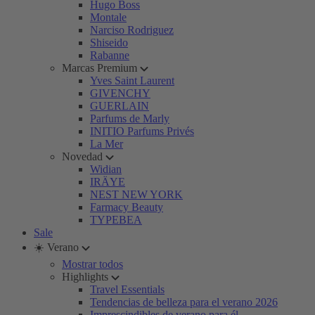
Hugo Boss
Montale
Narciso Rodriguez
Shiseido
Rabanne
Marcas Premium
Yves Saint Laurent
GIVENCHY
GUERLAIN
Parfums de Marly
INITIO Parfums Privés
La Mer
Novedad
Widian
IRÄYE
NEST NEW YORK
Farmacy Beauty
TYPEBEA
Sale
☀️ Verano
Mostrar todos
Highlights
Travel Essentials
Tendencias de belleza para el verano 2026
Imprescindibles de verano para él