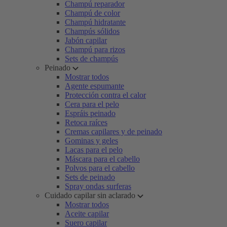
Champú reparador
Champú de color
Champú hidratante
Champús sólidos
Jabón capilar
Champú para rizos
Sets de champús
Peinado
Mostrar todos
Agente espumante
Protección contra el calor
Cera para el pelo
Espráis peinado
Retoca raíces
Cremas capilares y de peinado
Gominas y geles
Lacas para el pelo
Máscara para el cabello
Polvos para el cabello
Sets de peinado
Spray ondas surferas
Cuidado capilar sin aclarado
Mostrar todos
Aceite capilar
Suero capilar