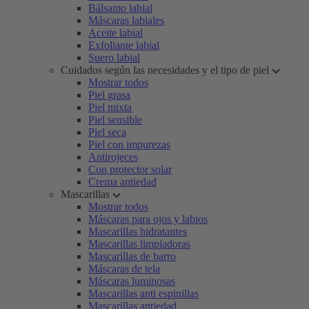
Bálsamo labial
Máscaras labiales
Aceite labial
Exfoliante labial
Suero labial
Cuidados según las necesidades y el tipo de piel
Mostrar todos
Piel grasa
Piel mixta
Piel sensible
Piel seca
Piel con impurezas
Antirojeces
Con protector solar
Crema antiedad
Mascarillas
Mostrar todos
Máscaras para ojos y labios
Mascarillas hidratantes
Mascarillas limpiadoras
Mascarillas de barro
Máscaras de tela
Máscaras luminosas
Mascarillas anti espinillas
Mascarillas antiedad