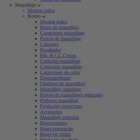
Maquillaje
Mostrar todos
Rostro
Mostrar todos
Bases de maquillaje
Correctores maquillaje
Polvos de maquillaje
Coloretes
Resaltador
BB- & CC-Cream
Contorno maquillaje
Contornos maquillaje
Correctores de color
Desmaquillante
Fijadores de maquillaje
Maquillaje camuflaje
Polvos de maquillajes minerales
Prebases maquillaje
Productos correctores
Accesorios
Maquillaje antiedad
Bronceadores
Bases compactas
Bases en crema
Productos de efecto