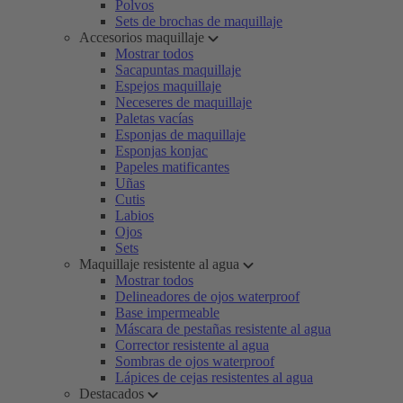
Polvos
Sets de brochas de maquillaje
Accesorios maquillaje
Mostrar todos
Sacapuntas maquillaje
Espejos maquillaje
Neceseres de maquillaje
Paletas vacías
Esponjas de maquillaje
Esponjas konjac
Papeles matificantes
Uñas
Cutis
Labios
Ojos
Sets
Maquillaje resistente al agua
Mostrar todos
Delineadores de ojos waterproof
Base impermeable
Máscara de pestañas resistente al agua
Corrector resistente al agua
Sombras de ojos waterproof
Lápices de cejas resistentes al agua
Destacados