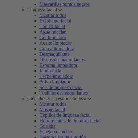
Mascarillas puntos negros
Limpieza facial
Mostrar todos
Exfoliante facial
Tónico facial
Agua micelar
Gel limpiador
Aceite limpiador
Crema limpiadora
Desmaquillante
Discos desmaquillantes
Espuma limpiadora
Jabón facial
Leche limpiadora
Polvo limpiador
Sets de limpieza facial
Toallitas desmaquillantes
Utensilios y accesorios belleza
Mostrar todos
Masaje facial
Cepillos de limpieza facial
Herramientas de limpieza facial
Gua sha
Espejo cosmético
Bastoncillos de algodón