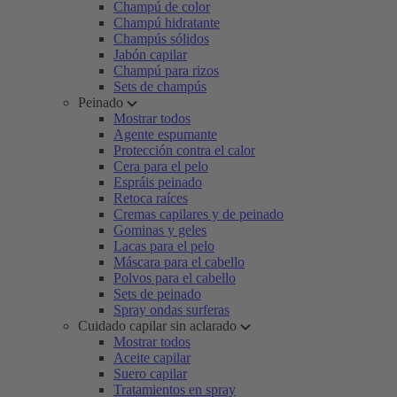
Champú de color
Champú hidratante
Champús sólidos
Jabón capilar
Champú para rizos
Sets de champús
Peinado
Mostrar todos
Agente espumante
Protección contra el calor
Cera para el pelo
Espráis peinado
Retoca raíces
Cremas capilares y de peinado
Gominas y geles
Lacas para el pelo
Máscara para el cabello
Polvos para el cabello
Sets de peinado
Spray ondas surferas
Cuidado capilar sin aclarado
Mostrar todos
Aceite capilar
Suero capilar
Tratamientos en spray