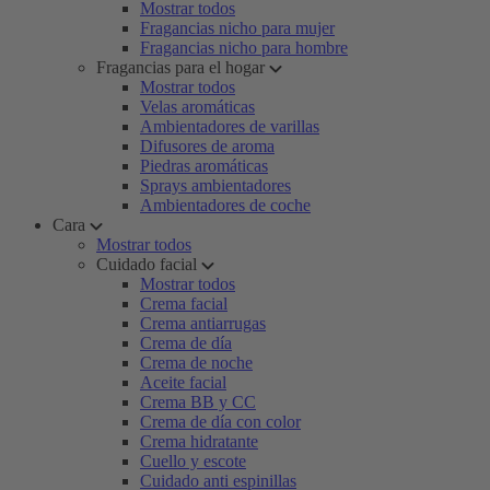
Mostrar todos
Fragancias nicho para mujer
Fragancias nicho para hombre
Fragancias para el hogar
Mostrar todos
Velas aromáticas
Ambientadores de varillas
Difusores de aroma
Piedras aromáticas
Sprays ambientadores
Ambientadores de coche
Cara
Mostrar todos
Cuidado facial
Mostrar todos
Crema facial
Crema antiarrugas
Crema de día
Crema de noche
Aceite facial
Crema BB y CC
Crema de día con color
Crema hidratante
Cuello y escote
Cuidado anti espinillas