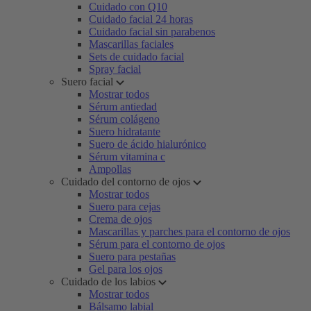
Cuidado con Q10
Cuidado facial 24 horas
Cuidado facial sin parabenos
Mascarillas faciales
Sets de cuidado facial
Spray facial
Suero facial
Mostrar todos
Sérum antiedad
Sérum colágeno
Suero hidratante
Suero de ácido hialurónico
Sérum vitamina c
Ampollas
Cuidado del contorno de ojos
Mostrar todos
Suero para cejas
Crema de ojos
Mascarillas y parches para el contorno de ojos
Sérum para el contorno de ojos
Suero para pestañas
Gel para los ojos
Cuidado de los labios
Mostrar todos
Bálsamo labial