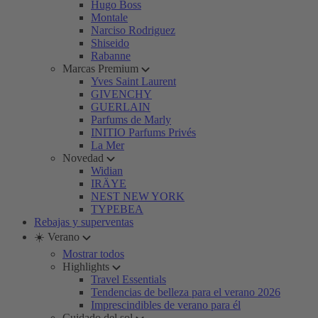
Hugo Boss
Montale
Narciso Rodriguez
Shiseido
Rabanne
Marcas Premium
Yves Saint Laurent
GIVENCHY
GUERLAIN
Parfums de Marly
INITIO Parfums Privés
La Mer
Novedad
Widian
IRÄYE
NEST NEW YORK
TYPEBEA
Rebajas y superventas
☀️ Verano
Mostrar todos
Highlights
Travel Essentials
Tendencias de belleza para el verano 2026
Imprescindibles de verano para él
Cuidado del sol