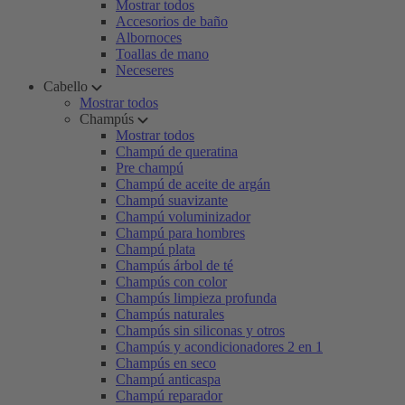
Mostrar todos
Accesorios de baño
Albornoces
Toallas de mano
Neceseres
Cabello
Mostrar todos
Champús
Mostrar todos
Champú de queratina
Pre champú
Champú de aceite de argán
Champú suavizante
Champú voluminizador
Champú para hombres
Champú plata
Champús árbol de té
Champús con color
Champús limpieza profunda
Champús naturales
Champús sin siliconas y otros
Champús y acondicionadores 2 en 1
Champús en seco
Champú anticaspa
Champú reparador