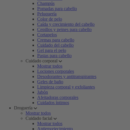
Champús
Pomadas para cabello
Peluquería
Color de pelo
Caída y crecimiento del cabello
Cepillos y peines para cabello
Cortapelos
Cremas para cabello
Cuidado del cabello
Gel para el pelo
Pastas para cabello
Cuidado corporal
Mostrar todos
Lociones corporales
Desodorantes y antitranspirantes
Geles de baño
Limpieza corporal y exfoliantes
Jabón
Afeitadoras corporales
Cuidados íntimos
Droguería
Mostrar todos
Cuidado facial
Mostrar todos
Antienvejecimiento