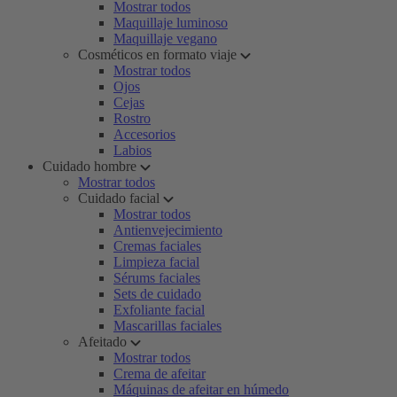
Mostrar todos
Maquillaje luminoso
Maquillaje vegano
Cosméticos en formato viaje
Mostrar todos
Ojos
Cejas
Rostro
Accesorios
Labios
Cuidado hombre
Mostrar todos
Cuidado facial
Mostrar todos
Antienvejecimiento
Cremas faciales
Limpieza facial
Sérums faciales
Sets de cuidado
Exfoliante facial
Mascarillas faciales
Afeitado
Mostrar todos
Crema de afeitar
Máquinas de afeitar en húmedo