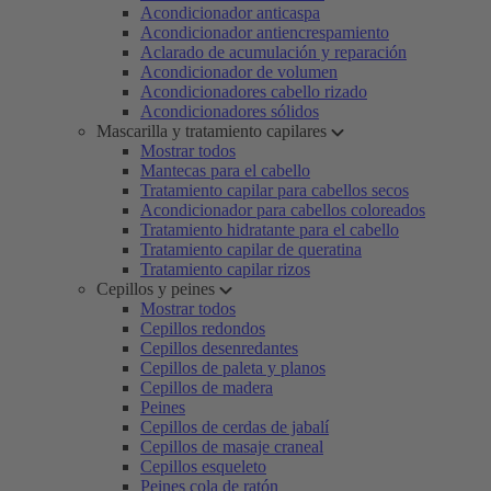
Acondicionador anticaspa
Acondicionador antiencrespamiento
Aclarado de acumulación y reparación
Acondicionador de volumen
Acondicionadores cabello rizado
Acondicionadores sólidos
Mascarilla y tratamiento capilares
Mostrar todos
Mantecas para el cabello
Tratamiento capilar para cabellos secos
Acondicionador para cabellos coloreados
Tratamiento hidratante para el cabello
Tratamiento capilar de queratina
Tratamiento capilar rizos
Cepillos y peines
Mostrar todos
Cepillos redondos
Cepillos desenredantes
Cepillos de paleta y planos
Cepillos de madera
Peines
Cepillos de cerdas de jabalí
Cepillos de masaje craneal
Cepillos esqueleto
Peines cola de ratón