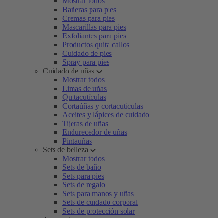
Mostrar todos
Bañeras para pies
Cremas para pies
Mascarillas para pies
Exfoliantes para pies
Productos quita callos
Cuidado de pies
Spray para pies
Cuidado de uñas
Mostrar todos
Limas de uñas
Quitacutículas
Cortaúñas y cortacutículas
Aceites y lápices de cuidado
Tijeras de uñas
Endurecedor de uñas
Pintauñas
Sets de belleza
Mostrar todos
Sets de baño
Sets para pies
Sets de regalo
Sets para manos y uñas
Sets de cuidado corporal
Sets de protección solar