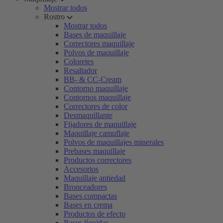
Mostrar todos
Rostro
Mostrar todos
Bases de maquillaje
Correctores maquillaje
Polvos de maquillaje
Coloretes
Resaltador
BB- & CC-Cream
Contorno maquillaje
Contornos maquillaje
Correctores de color
Desmaquillante
Fijadores de maquillaje
Maquillaje camuflaje
Polvos de maquillajes minerales
Prebases maquillaje
Productos correctores
Accesorios
Maquillaje antiedad
Bronceadores
Bases compactas
Bases en crema
Productos de efecto
Bases líquidas