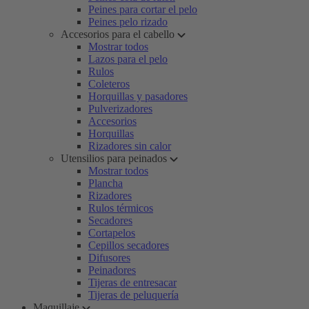
Peines para cortar el pelo
Peines pelo rizado
Accesorios para el cabello
Mostrar todos
Lazos para el pelo
Rulos
Coleteros
Horquillas y pasadores
Pulverizadores
Accesorios
Horquillas
Rizadores sin calor
Utensilios para peinados
Mostrar todos
Plancha
Rizadores
Rulos térmicos
Secadores
Cortapelos
Cepillos secadores
Difusores
Peinadores
Tijeras de entresacar
Tijeras de peluquería
Maquillaje