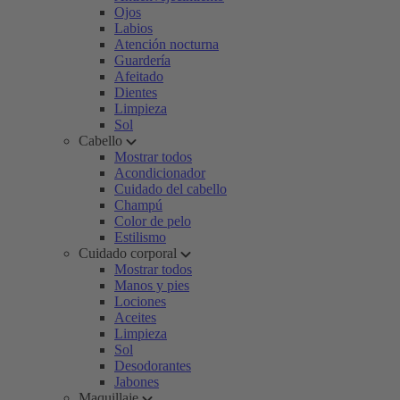
Ojos
Labios
Atención nocturna
Guardería
Afeitado
Dientes
Limpieza
Sol
Cabello
Mostrar todos
Acondicionador
Cuidado del cabello
Champú
Color de pelo
Estilismo
Cuidado corporal
Mostrar todos
Manos y pies
Lociones
Aceites
Limpieza
Sol
Desodorantes
Jabones
Maquillaje