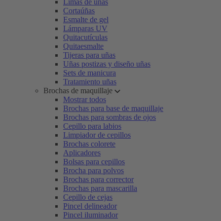
Limas de uñas
Cortaúñas
Esmalte de gel
Lámparas UV
Quitacutículas
Quitaesmalte
Tijeras para uñas
Uñas postizas y diseño uñas
Sets de manicura
Tratamiento uñas
Brochas de maquillaje
Mostrar todos
Brochas para base de maquillaje
Brochas para sombras de ojos
Cepillo para labios
Limpiador de cepillos
Brochas colorete
Aplicadores
Bolsas para cepillos
Brocha para polvos
Brochas para corrector
Brochas para mascarilla
Cepillo de cejas
Pincel delineador
Pincel iluminador