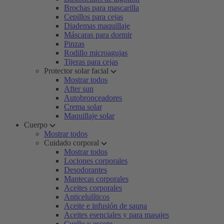
Brochas para mascarilla
Cepillos para cejas
Diademas maquillaje
Máscaras para dormir
Pinzas
Rodillo microagujas
Tijeras para cejas
Protector solar facial
Mostrar todos
After sun
Autobronceadores
Crema solar
Maquillaje solar
Cuerpo
Mostrar todos
Cuidado corporal
Mostrar todos
Lociones corporales
Desodorantes
Mantecas corporales
Aceites corporales
Anticelulíticos
Aceite e infusión de sauna
Aceites esenciales y para masajes
Cuello y escote