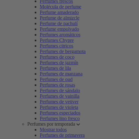
Perfumes frescos
Molécula de perfume
Perfume amaderado
Perfume de almizcle
Perfume de pachulí
Perfume empolvado
Perfumes aromáticos
Perfumes Chypre
Perfumes citricos
Perfumes de bergamota
Perfumes de coco
Perfumes de jazmín
Perfumes de lila
Perfumes de manzana
Perfumes de oud
Perfumes de rosas
Perfumes de sándalo
Perfumes de vainilla
Perfumes de vetiver
Perfumes de violeta
Perfumes especiados
Perfumes lino fresco
Perfumes por temporada
Mostrar todos
Perfumes de primavera