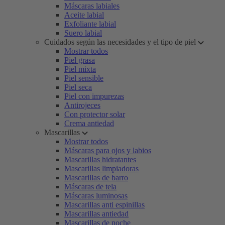
Máscaras labiales
Aceite labial
Exfoliante labial
Suero labial
Cuidados según las necesidades y el tipo de piel
Mostrar todos
Piel grasa
Piel mixta
Piel sensible
Piel seca
Piel con impurezas
Antirojeces
Con protector solar
Crema antiedad
Mascarillas
Mostrar todos
Máscaras para ojos y labios
Mascarillas hidratantes
Mascarillas limpiadoras
Mascarillas de barro
Máscaras de tela
Máscaras luminosas
Mascarillas anti espinillas
Mascarillas antiedad
Mascarillas de noche