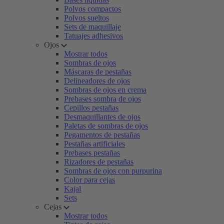
Polvos compactos
Polvos sueltos
Sets de maquillaje
Tatuajes adhesivos
Ojos
Mostrar todos
Sombras de ojos
Máscaras de pestañas
Delineadores de ojos
Sombras de ojos en crema
Prebases sombra de ojos
Cepillos pestañas
Desmaquillantes de ojos
Paletas de sombras de ojos
Pegamentos de pestañas
Pestañas artificiales
Prebases pestañas
Rizadores de pestañas
Sombras de ojos con purpurina
Color para cejas
Kajal
Sets
Cejas
Mostrar todos