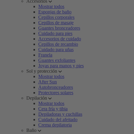
Accesorios
Mostrar todos
Esponjas de baño
Cepillos corporales
Cepillos de masaje
Guantes bronceadores
Cuidado para pies
Accesorios de cuidado
Cepillos de recambio
Cuidado para uñas
Franela
Guantes exfoliantes
Joyas para manos y pies
Sol y protección
Mostrar todos
After Sun
Autobronceadores
Protectores solares
Depilación
Mostrar todos
Cera fría y tibia
Depiladoras y cuchillas
Cuidado del afeitado
Crema depilatoria
Baño