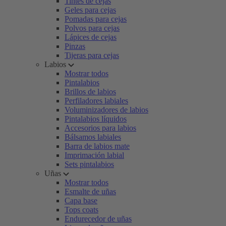
Tintes de cejas
Geles para cejas
Pomadas para cejas
Polvos para cejas
Lápices de cejas
Pinzas
Tijeras para cejas
Labios
Mostrar todos
Pintalabios
Brillos de labios
Perfiladores labiales
Voluminizadores de labios
Pintalabios líquidos
Accesorios para labios
Bálsamos labiales
Barra de labios mate
Imprimación labial
Sets pintalabios
Uñas
Mostrar todos
Esmalte de uñas
Capa base
Tops coats
Endurecedor de uñas