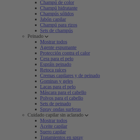
Champú de color
Champú hidratante
Champús sólidos
Jabón capilar
Champú para rizos
Sets de champús
Peinado
Mostrar todos
Agente espumante
Protección contra el calor
Cera para el pelo
Espráis peinado
Retoca raíces
Cremas capilares y de peinado
Gominas y geles
Lacas para el pelo
Máscara para el cabello
Polvos para el cabello
Sets de peinado
Spray ondas surferas
Cuidado capilar sin aclarado
Mostrar todos
Aceite capilar
Suero capilar
Tratamientos en spray