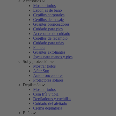
Accesorios
Mostrar todos
Esponjas de baño
Cepillos corporales
Cepillos de masaje
Guantes bronceadores
Cuidado para pies
Accesorios de cuidado
Cepillos de recambio
Cuidado para uñas
Franela
Guantes exfoliantes
Joyas para manos y pies
Sol y protección
Mostrar todos
After Sun
Autobronceadores
Protectores solares
Depilación
Mostrar todos
Cera fría y tibia
Depiladoras y cuchillas
Cuidado del afeitado
Crema depilatoria
Baño