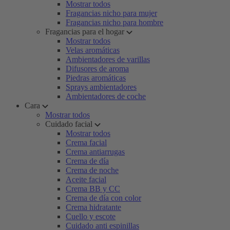
Mostrar todos
Fragancias nicho para mujer
Fragancias nicho para hombre
Fragancias para el hogar
Mostrar todos
Velas aromáticas
Ambientadores de varillas
Difusores de aroma
Piedras aromáticas
Sprays ambientadores
Ambientadores de coche
Cara
Mostrar todos
Cuidado facial
Mostrar todos
Crema facial
Crema antiarrugas
Crema de día
Crema de noche
Aceite facial
Crema BB y CC
Crema de día con color
Crema hidratante
Cuello y escote
Cuidado anti espinillas