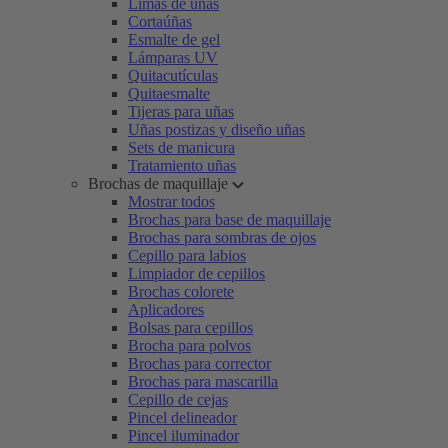
Limas de uñas
Cortaúñas
Esmalte de gel
Lámparas UV
Quitacutículas
Quitaesmalte
Tijeras para uñas
Uñas postizas y diseño uñas
Sets de manicura
Tratamiento uñas
Brochas de maquillaje
Mostrar todos
Brochas para base de maquillaje
Brochas para sombras de ojos
Cepillo para labios
Limpiador de cepillos
Brochas colorete
Aplicadores
Bolsas para cepillos
Brocha para polvos
Brochas para corrector
Brochas para mascarilla
Cepillo de cejas
Pincel delineador
Pincel iluminador