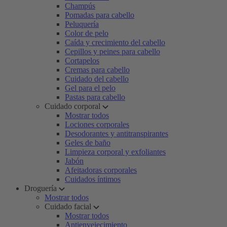
Champús
Pomadas para cabello
Peluquería
Color de pelo
Caída y crecimiento del cabello
Cepillos y peines para cabello
Cortapelos
Cremas para cabello
Cuidado del cabello
Gel para el pelo
Pastas para cabello
Cuidado corporal
Mostrar todos
Lociones corporales
Desodorantes y antitranspirantes
Geles de baño
Limpieza corporal y exfoliantes
Jabón
Afeitadoras corporales
Cuidados íntimos
Droguería
Mostrar todos
Cuidado facial
Mostrar todos
Antienvejecimiento