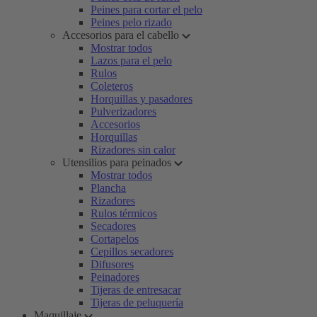
Peines para cortar el pelo
Peines pelo rizado
Accesorios para el cabello
Mostrar todos
Lazos para el pelo
Rulos
Coleteros
Horquillas y pasadores
Pulverizadores
Accesorios
Horquillas
Rizadores sin calor
Utensilios para peinados
Mostrar todos
Plancha
Rizadores
Rulos térmicos
Secadores
Cortapelos
Cepillos secadores
Difusores
Peinadores
Tijeras de entresacar
Tijeras de peluquería
Maquillaje