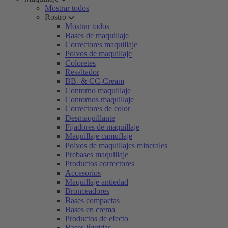
Mostrar todos
Rostro
Mostrar todos
Bases de maquillaje
Correctores maquillaje
Polvos de maquillaje
Coloretes
Resaltador
BB- & CC-Cream
Contorno maquillaje
Contornos maquillaje
Correctores de color
Desmaquillante
Fijadores de maquillaje
Maquillaje camuflaje
Polvos de maquillajes minerales
Prebases maquillaje
Productos correctores
Accesorios
Maquillaje antiedad
Bronceadores
Bases compactas
Bases en crema
Productos de efecto
Bases líquidas