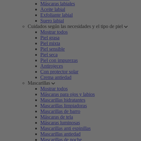
Máscaras labiales
Aceite labial
Exfoliante labial
Suero labial
Cuidados según las necesidades y el tipo de piel
Mostrar todos
Piel grasa
Piel mixta
Piel sensible
Piel seca
Piel con impurezas
Antirojeces
Con protector solar
Crema antiedad
Mascarillas
Mostrar todos
Máscaras para ojos y labios
Mascarillas hidratantes
Mascarillas limpiadoras
Mascarillas de barro
Máscaras de tela
Máscaras luminosas
Mascarillas anti espinillas
Mascarillas antiedad
Mascarillas de noche