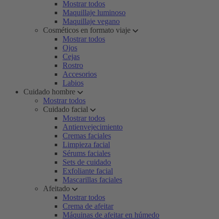
Mostrar todos
Maquillaje luminoso
Maquillaje vegano
Cosméticos en formato viaje
Mostrar todos
Ojos
Cejas
Rostro
Accesorios
Labios
Cuidado hombre
Mostrar todos
Cuidado facial
Mostrar todos
Antienvejecimiento
Cremas faciales
Limpieza facial
Sérums faciales
Sets de cuidado
Exfoliante facial
Mascarillas faciales
Afeitado
Mostrar todos
Crema de afeitar
Máquinas de afeitar en húmedo