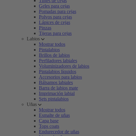
Tintes de cejas
Geles para cejas
Pomadas para cejas
Polvos para cejas
Lápices de cejas
Pinzas
Tijeras para cejas
Labios
Mostrar todos
Pintalabios
Brillos de labios
Perfiladores labiales
Voluminizadores de labios
Pintalabios líquidos
Accesorios para labios
Bálsamos labiales
Barra de labios mate
Imprimación labial
Sets pintalabios
Uñas
Mostrar todos
Esmalte de uñas
Capa base
Tops coats
Endurecedor de uñas