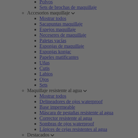
Polvos
Sets de brochas de maquillaje
Accesorios maquillaje
Mostrar todos
Sacapuntas maquillaje
Espejos maquillaje
Neceseres de maquillaje
Paletas vacías
Esponjas de maquillaje
Esponjas konjac
Papeles matificantes
Uñas
Cutis
Labios
Ojos
Sets
Maquillaje resistente al agua
Mostrar todos
Delineadores de ojos waterproof
Base impermeable
Máscara de pestañas resistente al agua
Corrector resistente al agua
Sombras de ojos waterproof
Lápices de cejas resistentes al agua
Destacados