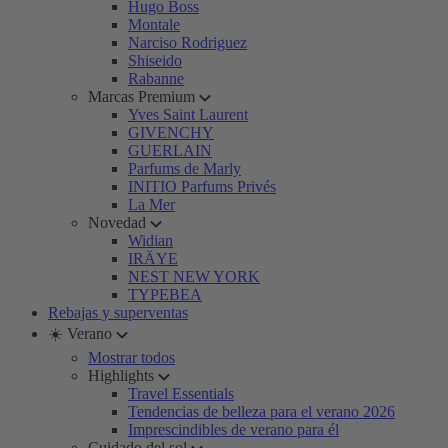
Hugo Boss
Montale
Narciso Rodriguez
Shiseido
Rabanne
Marcas Premium
Yves Saint Laurent
GIVENCHY
GUERLAIN
Parfums de Marly
INITIO Parfums Privés
La Mer
Novedad
Widian
IRÄYE
NEST NEW YORK
TYPEBEA
Rebajas y superventas
☀️ Verano
Mostrar todos
Highlights
Travel Essentials
Tendencias de belleza para el verano 2026
Imprescindibles de verano para él
Cuidado del sol