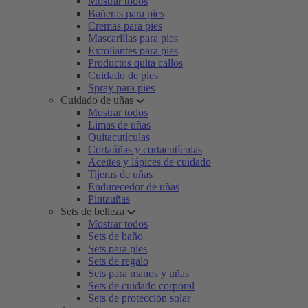
Mostrar todos
Bañeras para pies
Cremas para pies
Mascarillas para pies
Exfoliantes para pies
Productos quita callos
Cuidado de pies
Spray para pies
Cuidado de uñas
Mostrar todos
Limas de uñas
Quitacutículas
Cortaúñas y cortacutículas
Aceites y lápices de cuidado
Tijeras de uñas
Endurecedor de uñas
Pintauñas
Sets de belleza
Mostrar todos
Sets de baño
Sets para pies
Sets de regalo
Sets para manos y uñas
Sets de cuidado corporal
Sets de protección solar