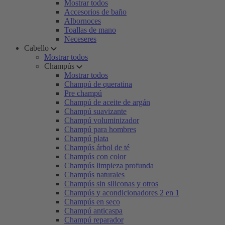
Mostrar todos
Accesorios de baño
Albornoces
Toallas de mano
Neceseres
Cabello
Mostrar todos
Champús
Mostrar todos
Champú de queratina
Pre champú
Champú de aceite de argán
Champú suavizante
Champú voluminizador
Champú para hombres
Champú plata
Champús árbol de té
Champús con color
Champús limpieza profunda
Champús naturales
Champús sin siliconas y otros
Champús y acondicionadores 2 en 1
Champús en seco
Champú anticaspa
Champú reparador