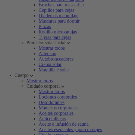
Brochas para mascarilla
Cepillos para cejas
Diademas maquillaje
Máscaras para dormir
Pinzas
Rodillo microagujas
Tijeras para cejas
Protector solar facial
Mostrar todos
After sun
Autobronceadores
Crema solar
Maquillaje solar
Cuerpo
Mostrar todos
Cuidado corporal
Mostrar todos
Lociones corporales
Desodorantes
Mantecas corporales
Aceites corporales
Anticelulíticos
Aceite e infusión de sauna
Aceites esenciales y para masajes
Cuello y escote