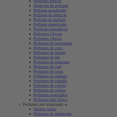
Perfumes frescos
Molécula de perfume
Perfume amaderado
Perfume de almizcle
Perfume de pachulí
Perfume empolvado
Perfumes aromáticos
Perfumes Chypre
Perfumes citricos
Perfumes de bergamota
Perfumes de coco
Perfumes de jazmín
Perfumes de lila
Perfumes de manzana
Perfumes de oud
Perfumes de rosas
Perfumes de sándalo
Perfumes de vainilla
Perfumes de vetiver
Perfumes de violeta
Perfumes especiados
Perfumes lino fresco
Perfumes por temporada
Mostrar todos
Perfumes de primavera