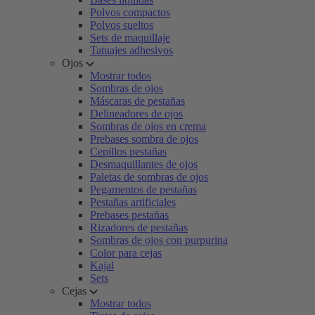
Polvos compactos
Polvos sueltos
Sets de maquillaje
Tatuajes adhesivos
Ojos
Mostrar todos
Sombras de ojos
Máscaras de pestañas
Delineadores de ojos
Sombras de ojos en crema
Prebases sombra de ojos
Cepillos pestañas
Desmaquillantes de ojos
Paletas de sombras de ojos
Pegamentos de pestañas
Pestañas artificiales
Prebases pestañas
Rizadores de pestañas
Sombras de ojos con purpurina
Color para cejas
Kajal
Sets
Cejas
Mostrar todos