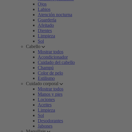
Ojos
Labios
Atención nocturna
Guardería
Afeitado
Dientes
Limpieza
Sol
Cabello
Mostrar todos
Acondicionador
Cuidado del cabello
Champú
Color de pelo
Estilismo
Cuidado corporal
Mostrar todos
Manos y pies
Lociones
Aceites
Limpieza
Sol
Desodorantes
Jabones
Maquillaje