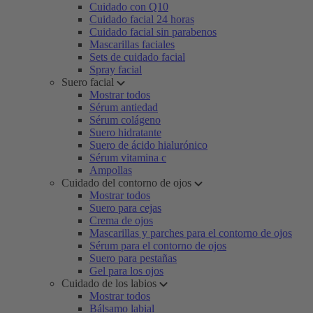
Cuidado con Q10
Cuidado facial 24 horas
Cuidado facial sin parabenos
Mascarillas faciales
Sets de cuidado facial
Spray facial
Suero facial
Mostrar todos
Sérum antiedad
Sérum colágeno
Suero hidratante
Suero de ácido hialurónico
Sérum vitamina c
Ampollas
Cuidado del contorno de ojos
Mostrar todos
Suero para cejas
Crema de ojos
Mascarillas y parches para el contorno de ojos
Sérum para el contorno de ojos
Suero para pestañas
Gel para los ojos
Cuidado de los labios
Mostrar todos
Bálsamo labial