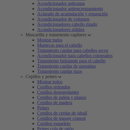
Acondicionador anticaspa
Acondicionador antiencrespamiento
Aclarado de acumulación y reparación
Acondicionador de volumen
Acondicionadores cabello rizado
Acondicionadores sólidos
Mascarilla y tratamiento capilares
Mostrar todos
Mantecas para el cabello
Tratamiento capilar para cabellos secos
Acondicionador para cabellos coloreados
Tratamiento hidratante para el cabello
Tratamiento capilar de queratina
Tratamiento capilar rizos
Cepillos y peines
Mostrar todos
Cepillos redondos
Cepillos desenredantes
Cepillos de paleta y planos
Cepillos de madera
Peines
Cepillos de cerdas de jabalí
Cepillos de masaje craneal
Cepillos esqueleto
Peines cola de ratón