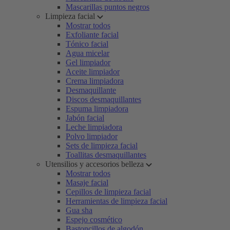
Mascarillas puntos negros
Limpieza facial
Mostrar todos
Exfoliante facial
Tónico facial
Agua micelar
Gel limpiador
Aceite limpiador
Crema limpiadora
Desmaquillante
Discos desmaquillantes
Espuma limpiadora
Jabón facial
Leche limpiadora
Polvo limpiador
Sets de limpieza facial
Toallitas desmaquillantes
Utensilios y accesorios belleza
Mostrar todos
Masaje facial
Cepillos de limpieza facial
Herramientas de limpieza facial
Gua sha
Espejo cosmético
Bastoncillos de algodón