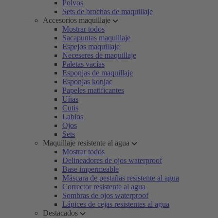
Polvos
Sets de brochas de maquillaje
Accesorios maquillaje
Mostrar todos
Sacapuntas maquillaje
Espejos maquillaje
Neceseres de maquillaje
Paletas vacías
Esponjas de maquillaje
Esponjas konjac
Papeles matificantes
Uñas
Cutis
Labios
Ojos
Sets
Maquillaje resistente al agua
Mostrar todos
Delineadores de ojos waterproof
Base impermeable
Máscara de pestañas resistente al agua
Corrector resistente al agua
Sombras de ojos waterproof
Lápices de cejas resistentes al agua
Destacados