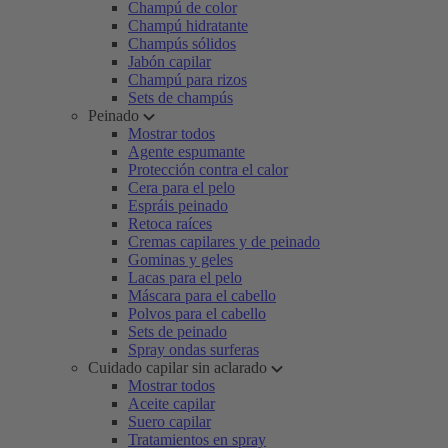
Champú de color
Champú hidratante
Champús sólidos
Jabón capilar
Champú para rizos
Sets de champús
Peinado
Mostrar todos
Agente espumante
Protección contra el calor
Cera para el pelo
Espráis peinado
Retoca raíces
Cremas capilares y de peinado
Gominas y geles
Lacas para el pelo
Máscara para el cabello
Polvos para el cabello
Sets de peinado
Spray ondas surferas
Cuidado capilar sin aclarado
Mostrar todos
Aceite capilar
Suero capilar
Tratamientos en spray