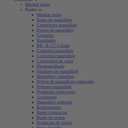
Mostrar todos
Rostro
Mostrar todos
Bases de maquillaje
Correctores maquillaje
Polvos de maquillaje
Coloretes
Resaltador
BB- & CC-Cream
Contorno maquillaje
Contornos maquillaje
Correctores de color
Desmaquillante
Fijadores de maquillaje
Maquillaje camuflaje
Polvos de maquillajes minerales
Prebases maquillaje
Productos correctores
Accesorios
Maquillaje antiedad
Bronceadores
Bases compactas
Bases en crema
Productos de efecto
Bases líquidas