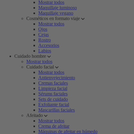
Mostrar todos
Maquillaje luminoso
Maquillaje vegano
Cosméticos en formato viaje
Mostrar todos
Ojos
Cejas
Rostro
Accesorios
Labios
Cuidado hombre
Mostrar todos
Cuidado facial
Mostrar todos
Antienvejecimiento
Cremas faciales
Limpieza facial
Sérums faciales
Sets de cuidado
Exfoliante facial
Mascarillas faciales
Afeitado
Mostrar todos
Crema de afeitar
Máquinas de afeitar en húmedo