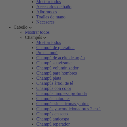
Mostrar todos
Accesorios de baño
Albornoces
Toallas de mano
Neceseres
Cabello
Mostrar todos
Champús
Mostrar todos
Champú de queratina
Pre champú
Champú de aceite de argán
Champú suavizante
Champú voluminizador
Champú para hombres
Champú plata
Champús árbol de té
Champús con color
Champús limpieza profunda
Champús naturales
Champús sin siliconas y otros
Champús y acondicionadores 2 en 1
Champús en seco
Champú anticaspa
Champú reparador