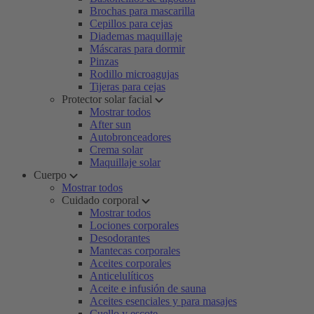
Brochas para mascarilla
Cepillos para cejas
Diademas maquillaje
Máscaras para dormir
Pinzas
Rodillo microagujas
Tijeras para cejas
Protector solar facial
Mostrar todos
After sun
Autobronceadores
Crema solar
Maquillaje solar
Cuerpo
Mostrar todos
Cuidado corporal
Mostrar todos
Lociones corporales
Desodorantes
Mantecas corporales
Aceites corporales
Anticelulíticos
Aceite e infusión de sauna
Aceites esenciales y para masajes
Cuello y escote