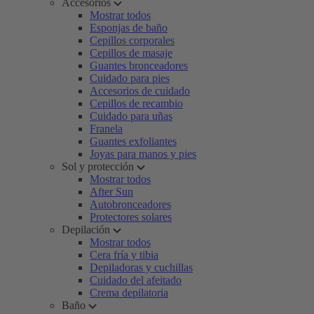
Accesorios
Mostrar todos
Esponjas de baño
Cepillos corporales
Cepillos de masaje
Guantes bronceadores
Cuidado para pies
Accesorios de cuidado
Cepillos de recambio
Cuidado para uñas
Franela
Guantes exfoliantes
Joyas para manos y pies
Sol y protección
Mostrar todos
After Sun
Autobronceadores
Protectores solares
Depilación
Mostrar todos
Cera fría y tibia
Depiladoras y cuchillas
Cuidado del afeitado
Crema depilatoria
Baño