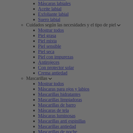
Máscaras labiales
Aceite labial
Exfoliante labial
Suero labial
Cuidados según las necesidades y el tipo de piel
Mostrar todos
Piel grasa
Piel mixta
Piel sensible
Piel seca
Piel con impurezas
Antirojeces
Con protector solar
Crema antiedad
Mascarillas
Mostrar todos
Máscaras para ojos y labios
Mascarillas hidratantes
Mascarillas limpiadoras
Mascarillas de barro
Máscaras de tela
Máscaras luminosas
Mascarillas anti espinillas
Mascarillas antiedad
Mascarillas de noche