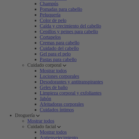
Champús
Pomadas para cabello
Peluquería
Color de pelo
Caída y crecimiento del cabello
Cepillos y peines para cabello
Cortapelos
Cremas para cabello
Cuidado del cabello
Gel para el pelo
Pastas para cabello
Cuidado corporal
Mostrar todos
Lociones corporales
Desodorantes y antitranspirantes
Geles de baño
Limpieza corporal y exfoliantes
Jabón
Afeitadoras corporales
Cuidados íntimos
Droguería
Mostrar todos
Cuidado facial
Mostrar todos
Antienvejecimiento