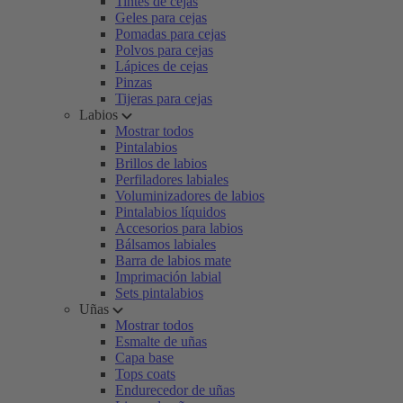
Tintes de cejas
Geles para cejas
Pomadas para cejas
Polvos para cejas
Lápices de cejas
Pinzas
Tijeras para cejas
Labios
Mostrar todos
Pintalabios
Brillos de labios
Perfiladores labiales
Voluminizadores de labios
Pintalabios líquidos
Accesorios para labios
Bálsamos labiales
Barra de labios mate
Imprimación labial
Sets pintalabios
Uñas
Mostrar todos
Esmalte de uñas
Capa base
Tops coats
Endurecedor de uñas