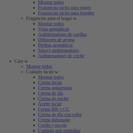
Mostrar todos
Fragancias nicho para mujer
Fragancias nicho para hombre
Fragancias para el hogar
Mostrar todos
Velas aromáticas
Ambientadores de varillas
Difusores de aroma
Piedras aromáticas
Sprays ambientadores
Ambientadores de coche
Cara
Mostrar todos
Cuidado facial
Mostrar todos
Crema facial
Crema antiarrugas
Crema de día
Crema de noche
Aceite facial
Crema BB y CC
Crema de día con color
Crema hidratante
Cuello y escote
Cuidado anti espinillas