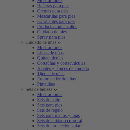
Mostrar todos
Bañeras para pies
Cremas para pies
Mascarillas para pies
Exfoliantes para pies
Productos quita callos
Cuidado de pies
Spray para pies
Cuidado de uñas
Mostrar todos
Limas de uñas
Quitacutículas
Cortaúñas y cortacutículas
Aceites y lápices de cuidado
Tijeras de uñas
Endurecedor de uñas
Pintauñas
Sets de belleza
Mostrar todos
Sets de baño
Sets para pies
Sets de regalo
Sets para manos y uñas
Sets de cuidado corporal
Sets de protección solar