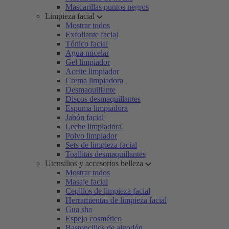
Mascarillas puntos negros
Limpieza facial
Mostrar todos
Exfoliante facial
Tónico facial
Agua micelar
Gel limpiador
Aceite limpiador
Crema limpiadora
Desmaquillante
Discos desmaquillantes
Espuma limpiadora
Jabón facial
Leche limpiadora
Polvo limpiador
Sets de limpieza facial
Toallitas desmaquillantes
Utensilios y accesorios belleza
Mostrar todos
Masaje facial
Cepillos de limpieza facial
Herramientas de limpieza facial
Gua sha
Espejo cosmético
Bastoncillos de algodón