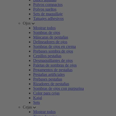
Polvos compactos
Polvos sueltos
Sets de maquillaje
Tatuajes adhesivos
Ojos
Mostrar todos
Sombras de ojos
Máscaras de pestañas
Delineadores de ojos
Sombras de ojos en crema
Prebases sombra de ojos
Cepillos pestañas
Desmaquillantes de ojos
Paletas de sombras de ojos
Pegamentos de pestañas
Pestañas artificiales
Prebases pestañas
Rizadores de pestañas
Sombras de ojos con purpurina
Color para cejas
Kajal
Sets
Cejas
Mostrar todos