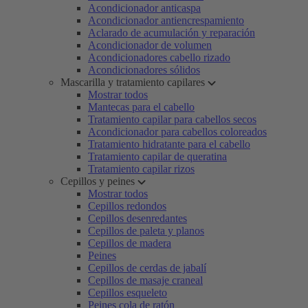
Acondicionador anticaspa
Acondicionador antiencrespamiento
Aclarado de acumulación y reparación
Acondicionador de volumen
Acondicionadores cabello rizado
Acondicionadores sólidos
Mascarilla y tratamiento capilares
Mostrar todos
Mantecas para el cabello
Tratamiento capilar para cabellos secos
Acondicionador para cabellos coloreados
Tratamiento hidratante para el cabello
Tratamiento capilar de queratina
Tratamiento capilar rizos
Cepillos y peines
Mostrar todos
Cepillos redondos
Cepillos desenredantes
Cepillos de paleta y planos
Cepillos de madera
Peines
Cepillos de cerdas de jabalí
Cepillos de masaje craneal
Cepillos esqueleto
Peines cola de ratón