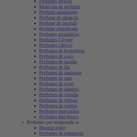
Perfumes frescos
Molécula de perfume
Perfume amaderado
Perfume de almizcle
Perfume de pachulí
Perfume empolvado
Perfumes aromáticos
Perfumes Chypre
Perfumes citricos
Perfumes de bergamota
Perfumes de coco
Perfumes de jazmín
Perfumes de lila
Perfumes de manzana
Perfumes de oud
Perfumes de rosas
Perfumes de sándalo
Perfumes de vainilla
Perfumes de vetiver
Perfumes de violeta
Perfumes especiados
Perfumes lino fresco
Perfumes por temporada
Mostrar todos
Perfumes de primavera