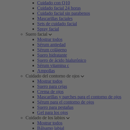
Cuidado con Q10
Cuidado facial 24 horas
Cuidado facial sin parabenos
Mascarillas faciales
Sets de cuidado facial
Spray facial
Suero facial
Mostrar todos
Sérum antiedad
Sérum colágeno
Suero hidratante
Suero de ácido hialurónico
Sérum vitamina c
Ampollas
Cuidado del contorno de ojos
Mostrar todos
Suero para cejas
Crema de ojos
Mascarillas y parches para el contorno de ojos
Sérum para el contorno de ojos
Suero para pestañas
Gel para los ojos
Cuidado de los labios
Mostrar todos
Bálsamo labial