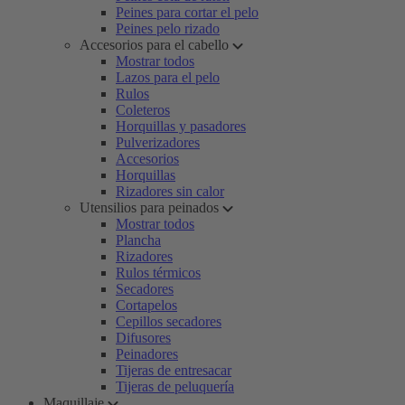
Peines para cortar el pelo
Peines pelo rizado
Accesorios para el cabello
Mostrar todos
Lazos para el pelo
Rulos
Coleteros
Horquillas y pasadores
Pulverizadores
Accesorios
Horquillas
Rizadores sin calor
Utensilios para peinados
Mostrar todos
Plancha
Rizadores
Rulos térmicos
Secadores
Cortapelos
Cepillos secadores
Difusores
Peinadores
Tijeras de entresacar
Tijeras de peluquería
Maquillaje