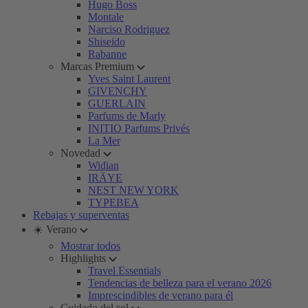
Hugo Boss
Montale
Narciso Rodriguez
Shiseido
Rabanne
Marcas Premium
Yves Saint Laurent
GIVENCHY
GUERLAIN
Parfums de Marly
INITIO Parfums Privés
La Mer
Novedad
Widian
IRÄYE
NEST NEW YORK
TYPEBEA
Rebajas y superventas
☀️ Verano
Mostrar todos
Highlights
Travel Essentials
Tendencias de belleza para el verano 2026
Imprescindibles de verano para él
Cuidado del sol