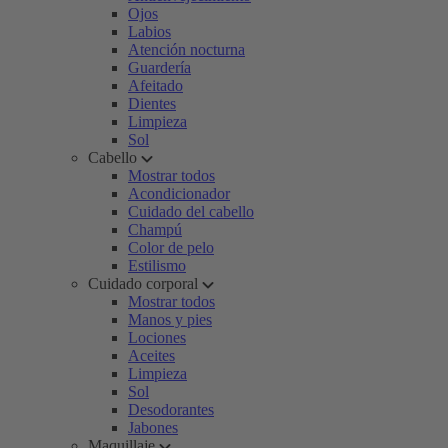
Ojos
Labios
Atención nocturna
Guardería
Afeitado
Dientes
Limpieza
Sol
Cabello
Mostrar todos
Acondicionador
Cuidado del cabello
Champú
Color de pelo
Estilismo
Cuidado corporal
Mostrar todos
Manos y pies
Lociones
Aceites
Limpieza
Sol
Desodorantes
Jabones
Maquillaje