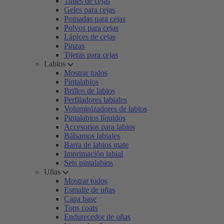
Tintes de cejas
Geles para cejas
Pomadas para cejas
Polvos para cejas
Lápices de cejas
Pinzas
Tijeras para cejas
Labios
Mostrar todos
Pintalabios
Brillos de labios
Perfiladores labiales
Voluminizadores de labios
Pintalabios líquidos
Accesorios para labios
Bálsamos labiales
Barra de labios mate
Imprimación labial
Sets pintalabios
Uñas
Mostrar todos
Esmalte de uñas
Capa base
Tops coats
Endurecedor de uñas