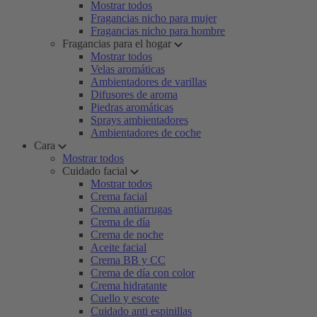
Mostrar todos
Fragancias nicho para mujer
Fragancias nicho para hombre
Fragancias para el hogar
Mostrar todos
Velas aromáticas
Ambientadores de varillas
Difusores de aroma
Piedras aromáticas
Sprays ambientadores
Ambientadores de coche
Cara
Mostrar todos
Cuidado facial
Mostrar todos
Crema facial
Crema antiarrugas
Crema de día
Crema de noche
Aceite facial
Crema BB y CC
Crema de día con color
Crema hidratante
Cuello y escote
Cuidado anti espinillas