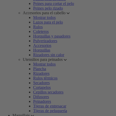
Peines para cortar el pelo
Peines pelo rizado
Accesorios para el cabello
Mostrar todos
Lazos para el pelo
Rulos
Coleteros
Horquillas y pasadores
Pulverizadores
Accesorios
Horquillas
Rizadores sin calor
Utensilios para peinados
Mostrar todos
Plancha
Rizadores
Rulos térmicos
Secadores
Cortapelos
Cepillos secadores
Difusores
Peinadores
Tijeras de entresacar
Tijeras de peluquería
Maquillaje