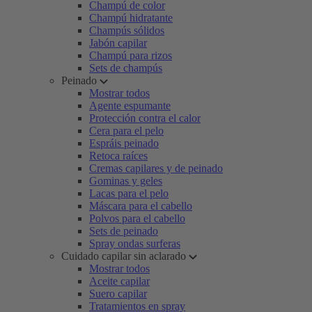
Champú de color
Champú hidratante
Champús sólidos
Jabón capilar
Champú para rizos
Sets de champús
Peinado
Mostrar todos
Agente espumante
Protección contra el calor
Cera para el pelo
Espráis peinado
Retoca raíces
Cremas capilares y de peinado
Gominas y geles
Lacas para el pelo
Máscara para el cabello
Polvos para el cabello
Sets de peinado
Spray ondas surferas
Cuidado capilar sin aclarado
Mostrar todos
Aceite capilar
Suero capilar
Tratamientos en spray