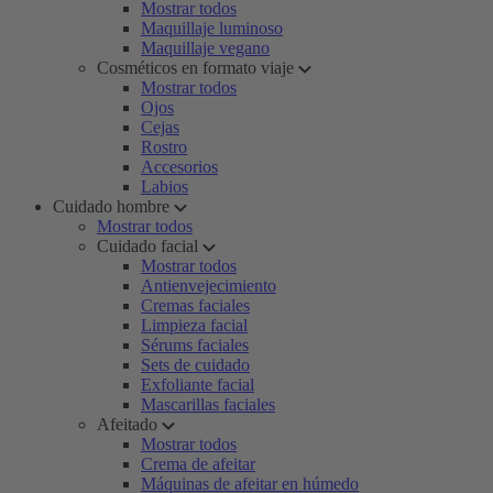
Mostrar todos
Maquillaje luminoso
Maquillaje vegano
Cosméticos en formato viaje
Mostrar todos
Ojos
Cejas
Rostro
Accesorios
Labios
Cuidado hombre
Mostrar todos
Cuidado facial
Mostrar todos
Antienvejecimiento
Cremas faciales
Limpieza facial
Sérums faciales
Sets de cuidado
Exfoliante facial
Mascarillas faciales
Afeitado
Mostrar todos
Crema de afeitar
Máquinas de afeitar en húmedo