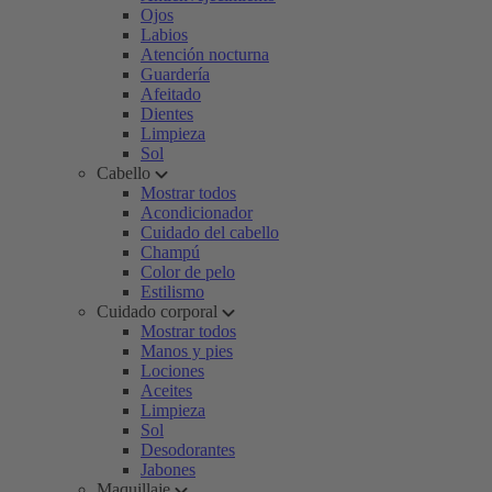
Ojos
Labios
Atención nocturna
Guardería
Afeitado
Dientes
Limpieza
Sol
Cabello
Mostrar todos
Acondicionador
Cuidado del cabello
Champú
Color de pelo
Estilismo
Cuidado corporal
Mostrar todos
Manos y pies
Lociones
Aceites
Limpieza
Sol
Desodorantes
Jabones
Maquillaje