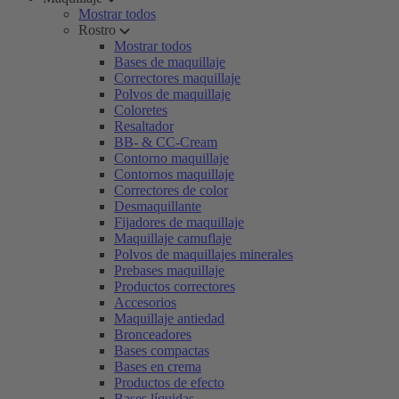
Mostrar todos
Rostro
Mostrar todos
Bases de maquillaje
Correctores maquillaje
Polvos de maquillaje
Coloretes
Resaltador
BB- & CC-Cream
Contorno maquillaje
Contornos maquillaje
Correctores de color
Desmaquillante
Fijadores de maquillaje
Maquillaje camuflaje
Polvos de maquillajes minerales
Prebases maquillaje
Productos correctores
Accesorios
Maquillaje antiedad
Bronceadores
Bases compactas
Bases en crema
Productos de efecto
Bases líquidas