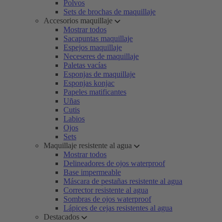
Polvos
Sets de brochas de maquillaje
Accesorios maquillaje
Mostrar todos
Sacapuntas maquillaje
Espejos maquillaje
Neceseres de maquillaje
Paletas vacías
Esponjas de maquillaje
Esponjas konjac
Papeles matificantes
Uñas
Cutis
Labios
Ojos
Sets
Maquillaje resistente al agua
Mostrar todos
Delineadores de ojos waterproof
Base impermeable
Máscara de pestañas resistente al agua
Corrector resistente al agua
Sombras de ojos waterproof
Lápices de cejas resistentes al agua
Destacados