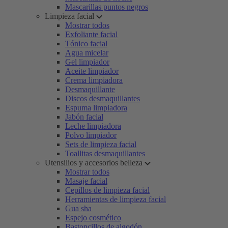
Mascarillas puntos negros
Limpieza facial
Mostrar todos
Exfoliante facial
Tónico facial
Agua micelar
Gel limpiador
Aceite limpiador
Crema limpiadora
Desmaquillante
Discos desmaquillantes
Espuma limpiadora
Jabón facial
Leche limpiadora
Polvo limpiador
Sets de limpieza facial
Toallitas desmaquillantes
Utensilios y accesorios belleza
Mostrar todos
Masaje facial
Cepillos de limpieza facial
Herramientas de limpieza facial
Gua sha
Espejo cosmético
Bastoncillos de algodón