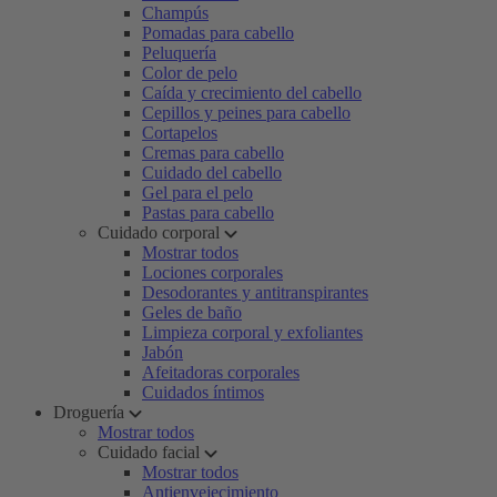
Champús
Pomadas para cabello
Peluquería
Color de pelo
Caída y crecimiento del cabello
Cepillos y peines para cabello
Cortapelos
Cremas para cabello
Cuidado del cabello
Gel para el pelo
Pastas para cabello
Cuidado corporal
Mostrar todos
Lociones corporales
Desodorantes y antitranspirantes
Geles de baño
Limpieza corporal y exfoliantes
Jabón
Afeitadoras corporales
Cuidados íntimos
Droguería
Mostrar todos
Cuidado facial
Mostrar todos
Antienvejecimiento