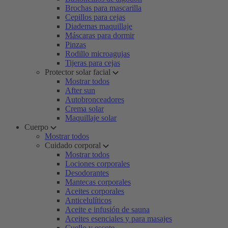
Brochas para mascarilla
Cepillos para cejas
Diademas maquillaje
Máscaras para dormir
Pinzas
Rodillo microagujas
Tijeras para cejas
Protector solar facial
Mostrar todos
After sun
Autobronceadores
Crema solar
Maquillaje solar
Cuerpo
Mostrar todos
Cuidado corporal
Mostrar todos
Lociones corporales
Desodorantes
Mantecas corporales
Aceites corporales
Anticelulíticos
Aceite e infusión de sauna
Aceites esenciales y para masajes
Cuello y escote