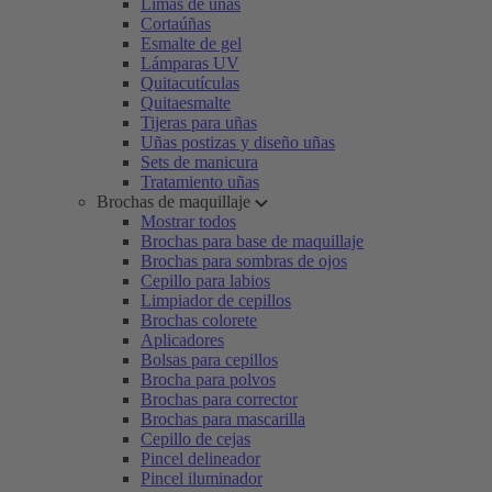
Limas de uñas
Cortaúñas
Esmalte de gel
Lámparas UV
Quitacutículas
Quitaesmalte
Tijeras para uñas
Uñas postizas y diseño uñas
Sets de manicura
Tratamiento uñas
Brochas de maquillaje
Mostrar todos
Brochas para base de maquillaje
Brochas para sombras de ojos
Cepillo para labios
Limpiador de cepillos
Brochas colorete
Aplicadores
Bolsas para cepillos
Brocha para polvos
Brochas para corrector
Brochas para mascarilla
Cepillo de cejas
Pincel delineador
Pincel iluminador