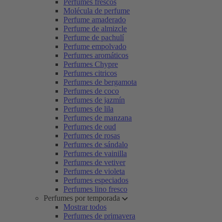
Perfumes frescos
Molécula de perfume
Perfume amaderado
Perfume de almizcle
Perfume de pachulí
Perfume empolvado
Perfumes aromáticos
Perfumes Chypre
Perfumes citricos
Perfumes de bergamota
Perfumes de coco
Perfumes de jazmín
Perfumes de lila
Perfumes de manzana
Perfumes de oud
Perfumes de rosas
Perfumes de sándalo
Perfumes de vainilla
Perfumes de vetiver
Perfumes de violeta
Perfumes especiados
Perfumes lino fresco
Perfumes por temporada
Mostrar todos
Perfumes de primavera