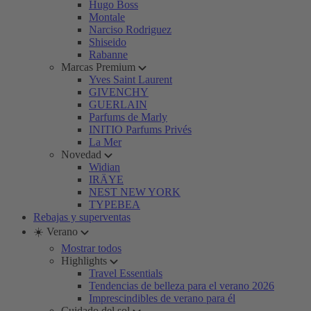
Hugo Boss
Montale
Narciso Rodriguez
Shiseido
Rabanne
Marcas Premium
Yves Saint Laurent
GIVENCHY
GUERLAIN
Parfums de Marly
INITIO Parfums Privés
La Mer
Novedad
Widian
IRÄYE
NEST NEW YORK
TYPEBEA
Rebajas y superventas
☀️ Verano
Mostrar todos
Highlights
Travel Essentials
Tendencias de belleza para el verano 2026
Imprescindibles de verano para él
Cuidado del sol