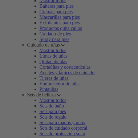
Mostrar todos
Bañeras para pies
Cremas para pies
Mascarillas para pies
Exfoliantes para pies
Productos quita callos
Cuidado de pies
Spray para pies
Cuidado de uñas
Mostrar todos
Limas de uñas
Quitacutículas
Cortaúñas y cortacutículas
Aceites y lápices de cuidado
Tijeras de uñas
Endurecedor de uñas
Pintauñas
Sets de belleza
Mostrar todos
Sets de baño
Sets para pies
Sets de regalo
Sets para manos y uñas
Sets de cuidado corporal
Sets de protección solar