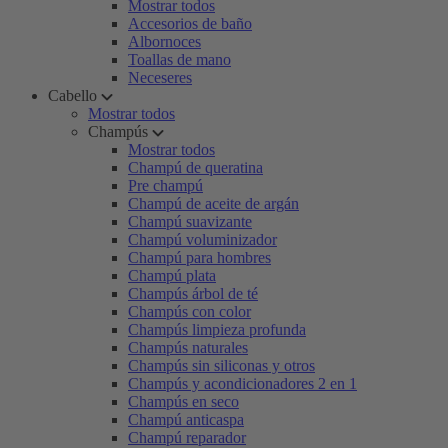
Mostrar todos
Accesorios de baño
Albornoces
Toallas de mano
Neceseres
Cabello
Mostrar todos
Champús
Mostrar todos
Champú de queratina
Pre champú
Champú de aceite de argán
Champú suavizante
Champú voluminizador
Champú para hombres
Champú plata
Champús árbol de té
Champús con color
Champús limpieza profunda
Champús naturales
Champús sin siliconas y otros
Champús y acondicionadores 2 en 1
Champús en seco
Champú anticaspa
Champú reparador