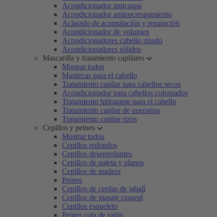
Acondicionador anticaspa
Acondicionador antiencrespamiento
Aclarado de acumulación y reparación
Acondicionador de volumen
Acondicionadores cabello rizado
Acondicionadores sólidos
Mascarilla y tratamiento capilares
Mostrar todos
Mantecas para el cabello
Tratamiento capilar para cabellos secos
Acondicionador para cabellos coloreados
Tratamiento hidratante para el cabello
Tratamiento capilar de queratina
Tratamiento capilar rizos
Cepillos y peines
Mostrar todos
Cepillos redondos
Cepillos desenredantes
Cepillos de paleta y planos
Cepillos de madera
Peines
Cepillos de cerdas de jabalí
Cepillos de masaje craneal
Cepillos esqueleto
Peines cola de ratón