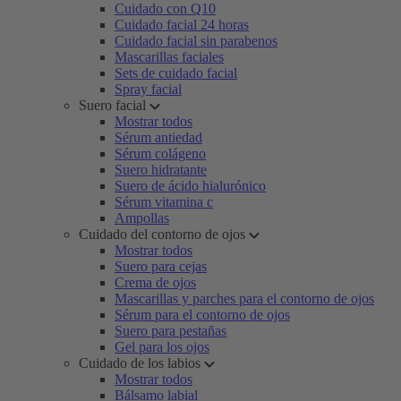
Cuidado con Q10
Cuidado facial 24 horas
Cuidado facial sin parabenos
Mascarillas faciales
Sets de cuidado facial
Spray facial
Suero facial
Mostrar todos
Sérum antiedad
Sérum colágeno
Suero hidratante
Suero de ácido hialurónico
Sérum vitamina c
Ampollas
Cuidado del contorno de ojos
Mostrar todos
Suero para cejas
Crema de ojos
Mascarillas y parches para el contorno de ojos
Sérum para el contorno de ojos
Suero para pestañas
Gel para los ojos
Cuidado de los labios
Mostrar todos
Bálsamo labial