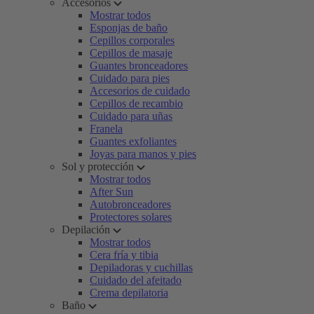
Accesorios
Mostrar todos
Esponjas de baño
Cepillos corporales
Cepillos de masaje
Guantes bronceadores
Cuidado para pies
Accesorios de cuidado
Cepillos de recambio
Cuidado para uñas
Franela
Guantes exfoliantes
Joyas para manos y pies
Sol y protección
Mostrar todos
After Sun
Autobronceadores
Protectores solares
Depilación
Mostrar todos
Cera fría y tibia
Depiladoras y cuchillas
Cuidado del afeitado
Crema depilatoria
Baño