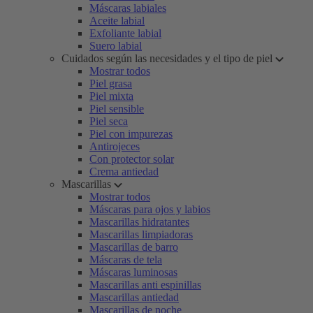
Máscaras labiales
Aceite labial
Exfoliante labial
Suero labial
Cuidados según las necesidades y el tipo de piel
Mostrar todos
Piel grasa
Piel mixta
Piel sensible
Piel seca
Piel con impurezas
Antirojeces
Con protector solar
Crema antiedad
Mascarillas
Mostrar todos
Máscaras para ojos y labios
Mascarillas hidratantes
Mascarillas limpiadoras
Mascarillas de barro
Máscaras de tela
Máscaras luminosas
Mascarillas anti espinillas
Mascarillas antiedad
Mascarillas de noche