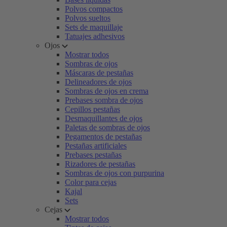
Polvos compactos
Polvos sueltos
Sets de maquillaje
Tatuajes adhesivos
Ojos
Mostrar todos
Sombras de ojos
Máscaras de pestañas
Delineadores de ojos
Sombras de ojos en crema
Prebases sombra de ojos
Cepillos pestañas
Desmaquillantes de ojos
Paletas de sombras de ojos
Pegamentos de pestañas
Pestañas artificiales
Prebases pestañas
Rizadores de pestañas
Sombras de ojos con purpurina
Color para cejas
Kajal
Sets
Cejas
Mostrar todos