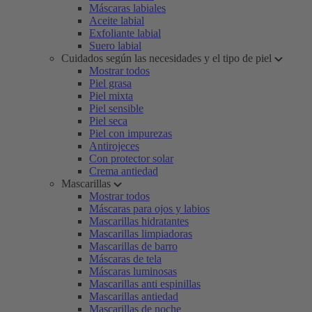
Máscaras labiales
Aceite labial
Exfoliante labial
Suero labial
Cuidados según las necesidades y el tipo de piel
Mostrar todos
Piel grasa
Piel mixta
Piel sensible
Piel seca
Piel con impurezas
Antirojeces
Con protector solar
Crema antiedad
Mascarillas
Mostrar todos
Máscaras para ojos y labios
Mascarillas hidratantes
Mascarillas limpiadoras
Mascarillas de barro
Máscaras de tela
Máscaras luminosas
Mascarillas anti espinillas
Mascarillas antiedad
Mascarillas de noche