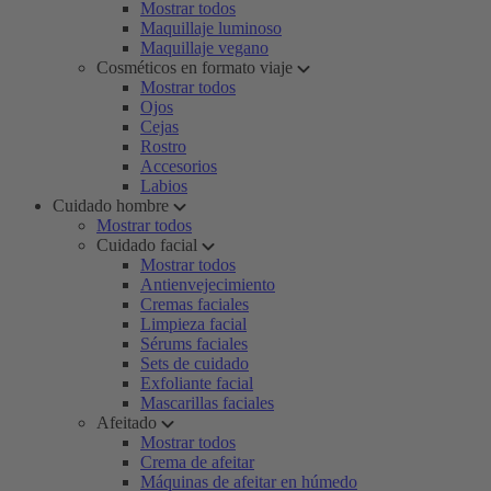
Mostrar todos
Maquillaje luminoso
Maquillaje vegano
Cosméticos en formato viaje
Mostrar todos
Ojos
Cejas
Rostro
Accesorios
Labios
Cuidado hombre
Mostrar todos
Cuidado facial
Mostrar todos
Antienvejecimiento
Cremas faciales
Limpieza facial
Sérums faciales
Sets de cuidado
Exfoliante facial
Mascarillas faciales
Afeitado
Mostrar todos
Crema de afeitar
Máquinas de afeitar en húmedo