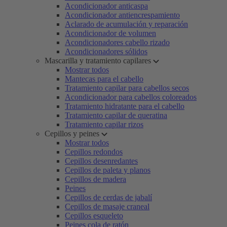
Acondicionador anticaspa
Acondicionador antiencrespamiento
Aclarado de acumulación y reparación
Acondicionador de volumen
Acondicionadores cabello rizado
Acondicionadores sólidos
Mascarilla y tratamiento capilares
Mostrar todos
Mantecas para el cabello
Tratamiento capilar para cabellos secos
Acondicionador para cabellos coloreados
Tratamiento hidratante para el cabello
Tratamiento capilar de queratina
Tratamiento capilar rizos
Cepillos y peines
Mostrar todos
Cepillos redondos
Cepillos desenredantes
Cepillos de paleta y planos
Cepillos de madera
Peines
Cepillos de cerdas de jabalí
Cepillos de masaje craneal
Cepillos esqueleto
Peines cola de ratón