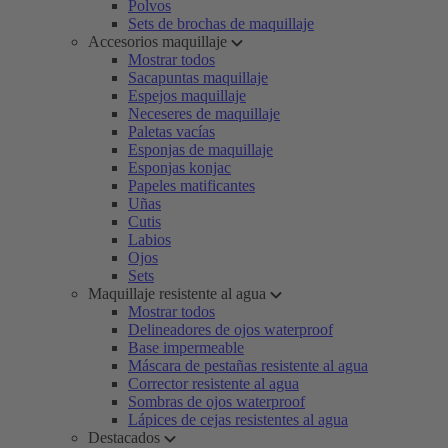
Polvos
Sets de brochas de maquillaje
Accesorios maquillaje
Mostrar todos
Sacapuntas maquillaje
Espejos maquillaje
Neceseres de maquillaje
Paletas vacías
Esponjas de maquillaje
Esponjas konjac
Papeles matificantes
Uñas
Cutis
Labios
Ojos
Sets
Maquillaje resistente al agua
Mostrar todos
Delineadores de ojos waterproof
Base impermeable
Máscara de pestañas resistente al agua
Corrector resistente al agua
Sombras de ojos waterproof
Lápices de cejas resistentes al agua
Destacados