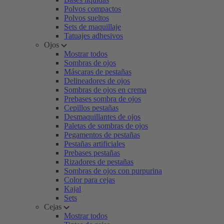
Polvos compactos
Polvos sueltos
Sets de maquillaje
Tatuajes adhesivos
Ojos
Mostrar todos
Sombras de ojos
Máscaras de pestañas
Delineadores de ojos
Sombras de ojos en crema
Prebases sombra de ojos
Cepillos pestañas
Desmaquillantes de ojos
Paletas de sombras de ojos
Pegamentos de pestañas
Pestañas artificiales
Prebases pestañas
Rizadores de pestañas
Sombras de ojos con purpurina
Color para cejas
Kajal
Sets
Cejas
Mostrar todos