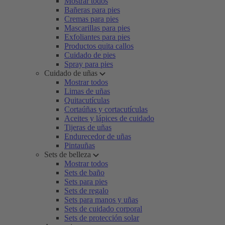
Mostrar todos
Bañeras para pies
Cremas para pies
Mascarillas para pies
Exfoliantes para pies
Productos quita callos
Cuidado de pies
Spray para pies
Cuidado de uñas
Mostrar todos
Limas de uñas
Quitacutículas
Cortaúñas y cortacutículas
Aceites y lápices de cuidado
Tijeras de uñas
Endurecedor de uñas
Pintauñas
Sets de belleza
Mostrar todos
Sets de baño
Sets para pies
Sets de regalo
Sets para manos y uñas
Sets de cuidado corporal
Sets de protección solar