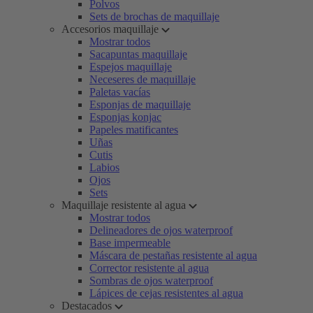
Polvos
Sets de brochas de maquillaje
Accesorios maquillaje
Mostrar todos
Sacapuntas maquillaje
Espejos maquillaje
Neceseres de maquillaje
Paletas vacías
Esponjas de maquillaje
Esponjas konjac
Papeles matificantes
Uñas
Cutis
Labios
Ojos
Sets
Maquillaje resistente al agua
Mostrar todos
Delineadores de ojos waterproof
Base impermeable
Máscara de pestañas resistente al agua
Corrector resistente al agua
Sombras de ojos waterproof
Lápices de cejas resistentes al agua
Destacados