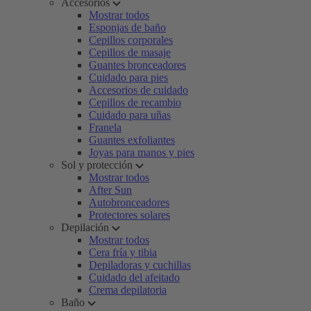
Accesorios
Mostrar todos
Esponjas de baño
Cepillos corporales
Cepillos de masaje
Guantes bronceadores
Cuidado para pies
Accesorios de cuidado
Cepillos de recambio
Cuidado para uñas
Franela
Guantes exfoliantes
Joyas para manos y pies
Sol y protección
Mostrar todos
After Sun
Autobronceadores
Protectores solares
Depilación
Mostrar todos
Cera fría y tibia
Depiladoras y cuchillas
Cuidado del afeitado
Crema depilatoria
Baño