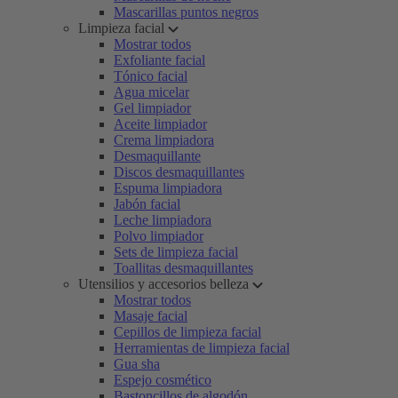
Mascarillas puntos negros
Limpieza facial
Mostrar todos
Exfoliante facial
Tónico facial
Agua micelar
Gel limpiador
Aceite limpiador
Crema limpiadora
Desmaquillante
Discos desmaquillantes
Espuma limpiadora
Jabón facial
Leche limpiadora
Polvo limpiador
Sets de limpieza facial
Toallitas desmaquillantes
Utensilios y accesorios belleza
Mostrar todos
Masaje facial
Cepillos de limpieza facial
Herramientas de limpieza facial
Gua sha
Espejo cosmético
Bastoncillos de algodón