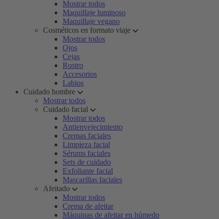
Mostrar todos
Maquillaje luminoso
Maquillaje vegano
Cosméticos en formato viaje
Mostrar todos
Ojos
Cejas
Rostro
Accesorios
Labios
Cuidado hombre
Mostrar todos
Cuidado facial
Mostrar todos
Antienvejecimiento
Cremas faciales
Limpieza facial
Sérums faciales
Sets de cuidado
Exfoliante facial
Mascarillas faciales
Afeitado
Mostrar todos
Crema de afeitar
Máquinas de afeitar en húmedo