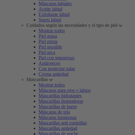
Máscaras labiales
Aceite labial
Exfoliante labial
Suero labial
Cuidados según las necesidades y el tipo de piel
Mostrar todos
Piel grasa
Piel mixta
Piel sensible
Piel seca
Piel con impurezas
Antirojeces
Con protector solar
Crema antiedad
Mascarillas
Mostrar todos
Máscaras para ojos y labios
Mascarillas hidratantes
Mascarillas limpiadoras
Mascarillas de barro
Máscaras de tela
Máscaras luminosas
Mascarillas anti espinillas
Mascarillas antiedad
Mascarillas de noche