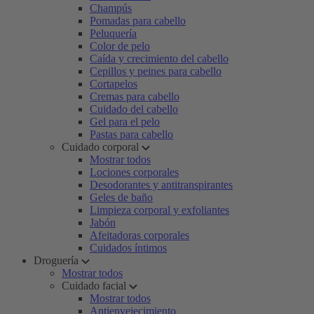
Champús
Pomadas para cabello
Peluquería
Color de pelo
Caída y crecimiento del cabello
Cepillos y peines para cabello
Cortapelos
Cremas para cabello
Cuidado del cabello
Gel para el pelo
Pastas para cabello
Cuidado corporal
Mostrar todos
Lociones corporales
Desodorantes y antitranspirantes
Geles de baño
Limpieza corporal y exfoliantes
Jabón
Afeitadoras corporales
Cuidados íntimos
Droguería
Mostrar todos
Cuidado facial
Mostrar todos
Antienvejecimiento