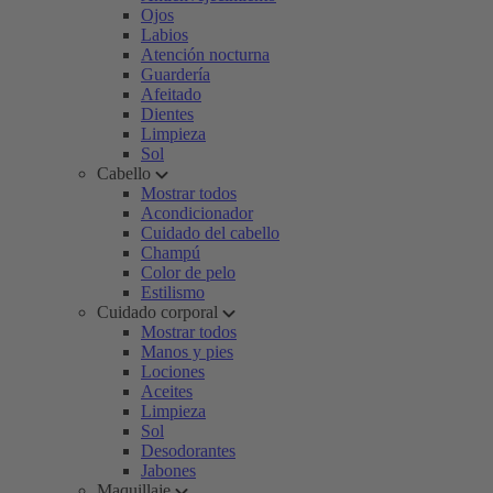
Ojos
Labios
Atención nocturna
Guardería
Afeitado
Dientes
Limpieza
Sol
Cabello
Mostrar todos
Acondicionador
Cuidado del cabello
Champú
Color de pelo
Estilismo
Cuidado corporal
Mostrar todos
Manos y pies
Lociones
Aceites
Limpieza
Sol
Desodorantes
Jabones
Maquillaje