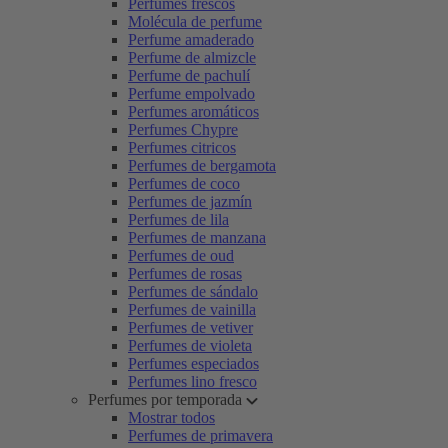
Perfumes frescos
Molécula de perfume
Perfume amaderado
Perfume de almizcle
Perfume de pachulí
Perfume empolvado
Perfumes aromáticos
Perfumes Chypre
Perfumes citricos
Perfumes de bergamota
Perfumes de coco
Perfumes de jazmín
Perfumes de lila
Perfumes de manzana
Perfumes de oud
Perfumes de rosas
Perfumes de sándalo
Perfumes de vainilla
Perfumes de vetiver
Perfumes de violeta
Perfumes especiados
Perfumes lino fresco
Perfumes por temporada
Mostrar todos
Perfumes de primavera