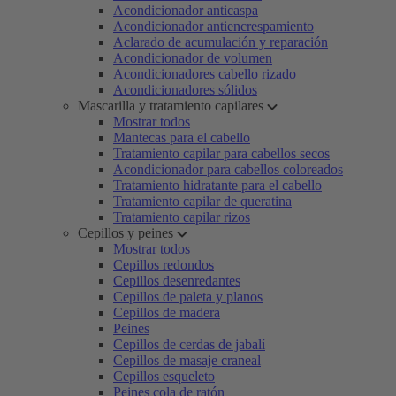
Acondicionador anticaspa
Acondicionador antiencrespamiento
Aclarado de acumulación y reparación
Acondicionador de volumen
Acondicionadores cabello rizado
Acondicionadores sólidos
Mascarilla y tratamiento capilares
Mostrar todos
Mantecas para el cabello
Tratamiento capilar para cabellos secos
Acondicionador para cabellos coloreados
Tratamiento hidratante para el cabello
Tratamiento capilar de queratina
Tratamiento capilar rizos
Cepillos y peines
Mostrar todos
Cepillos redondos
Cepillos desenredantes
Cepillos de paleta y planos
Cepillos de madera
Peines
Cepillos de cerdas de jabalí
Cepillos de masaje craneal
Cepillos esqueleto
Peines cola de ratón