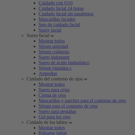
Cuidado con Q10
Cuidado facial 24 horas
Cuidado facial sin parabenos
Mascarillas faciales
Sets de cuidado facial
Spray facial
Suero facial
Mostrar todos
Sérum antiedad
Sérum colágeno
Suero hidratante
Suero de ácido hialurónico
Sérum vitamina c
Ampollas
Cuidado del contorno de ojos
Mostrar todos
Suero para cejas
Crema de ojos
Mascarillas y parches para el contorno de ojos
Sérum para el contorno de ojos
Suero para pestañas
Gel para los ojos
Cuidado de los labios
Mostrar todos
Bálsamo labial