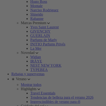
Hugo Boss
Montale
Narciso Rodriguez
Shiseido
Rabanne
Marcas Premium
Yves Saint Laurent
GIVENCHY
GUERLAIN
Parfums de Marly
INITIO Parfums Privés
La Mer
Novedad
Widian
IRÄYE
NEST NEW YORK
TYPEBEA
Rebajas y superventas
☀️ Verano
Mostrar todos
Highlights
Travel Essentials
Tendencias de belleza para el verano 2026
Imprescindibles de verano para él
Cuidado del sol