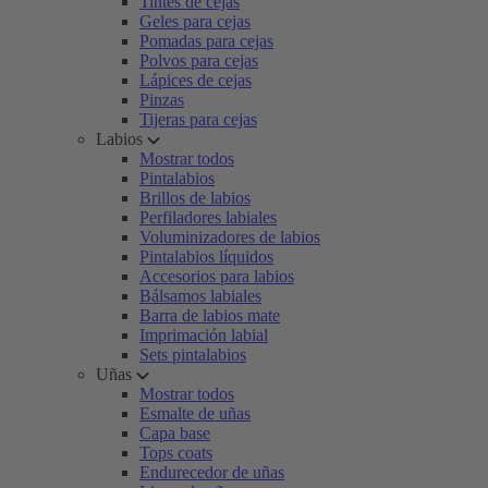
Tintes de cejas
Geles para cejas
Pomadas para cejas
Polvos para cejas
Lápices de cejas
Pinzas
Tijeras para cejas
Labios
Mostrar todos
Pintalabios
Brillos de labios
Perfiladores labiales
Voluminizadores de labios
Pintalabios líquidos
Accesorios para labios
Bálsamos labiales
Barra de labios mate
Imprimación labial
Sets pintalabios
Uñas
Mostrar todos
Esmalte de uñas
Capa base
Tops coats
Endurecedor de uñas