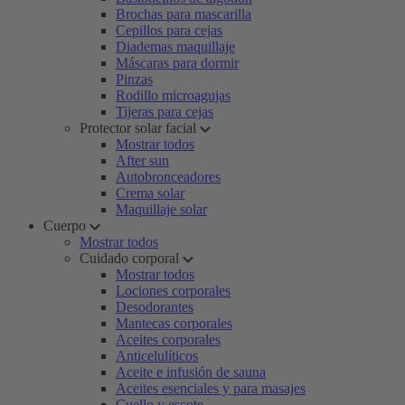
Brochas para mascarilla
Cepillos para cejas
Diademas maquillaje
Máscaras para dormir
Pinzas
Rodillo microagujas
Tijeras para cejas
Protector solar facial
Mostrar todos
After sun
Autobronceadores
Crema solar
Maquillaje solar
Cuerpo
Mostrar todos
Cuidado corporal
Mostrar todos
Lociones corporales
Desodorantes
Mantecas corporales
Aceites corporales
Anticelulíticos
Aceite e infusión de sauna
Aceites esenciales y para masajes
Cuello y escote