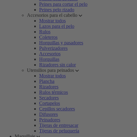
Peines para cortar el pelo
Peines pelo rizado
Accesorios para el cabello
Mostrar todos
Lazos para el pelo
Rulos
Coleteros
Horquillas y pasadores
Pulverizadores
Accesorios
Horquillas
Rizadores sin calor
Utensilios para peinados
Mostrar todos
Plancha
Rizadores
Rulos térmicos
Secadores
Cortapelos
Cepillos secadores
Difusores
Peinadores
Tijeras de entresacar
Tijeras de peluquería
Maquillaje