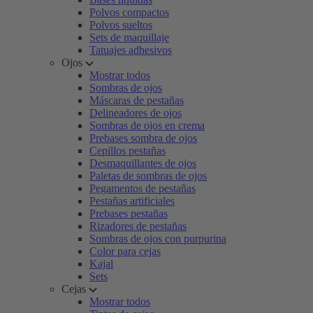
Polvos compactos
Polvos sueltos
Sets de maquillaje
Tatuajes adhesivos
Ojos
Mostrar todos
Sombras de ojos
Máscaras de pestañas
Delineadores de ojos
Sombras de ojos en crema
Prebases sombra de ojos
Cepillos pestañas
Desmaquillantes de ojos
Paletas de sombras de ojos
Pegamentos de pestañas
Pestañas artificiales
Prebases pestañas
Rizadores de pestañas
Sombras de ojos con purpurina
Color para cejas
Kajal
Sets
Cejas
Mostrar todos