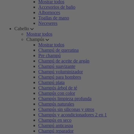
Mostrar todos
Accesorios de baño
Albornoces
Toallas de mano
Neceseres
Cabello
Mostrar todos
Champús
Mostrar todos
Champú de queratina
Pre champú
Champú de aceite de argán
Champú suavizante
Champú voluminizador
Champú para hombres
Champú plata
Champús árbol de té
Champús con color
Champús limpieza profunda
Champús naturales
Champús sin siliconas y otros
Champús y acondicionadores 2 en 1
Champús en seco
Champú anticaspa
Champú reparador