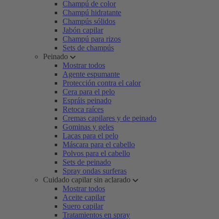
Champú de color
Champú hidratante
Champús sólidos
Jabón capilar
Champú para rizos
Sets de champús
Peinado
Mostrar todos
Agente espumante
Protección contra el calor
Cera para el pelo
Espráis peinado
Retoca raíces
Cremas capilares y de peinado
Gominas y geles
Lacas para el pelo
Máscara para el cabello
Polvos para el cabello
Sets de peinado
Spray ondas surferas
Cuidado capilar sin aclarado
Mostrar todos
Aceite capilar
Suero capilar
Tratamientos en spray