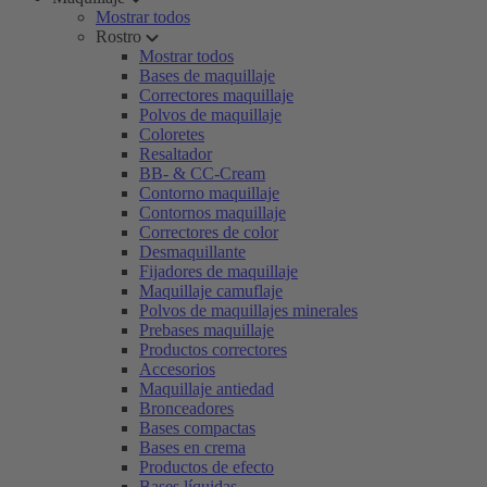
Mostrar todos
Rostro
Mostrar todos
Bases de maquillaje
Correctores maquillaje
Polvos de maquillaje
Coloretes
Resaltador
BB- & CC-Cream
Contorno maquillaje
Contornos maquillaje
Correctores de color
Desmaquillante
Fijadores de maquillaje
Maquillaje camuflaje
Polvos de maquillajes minerales
Prebases maquillaje
Productos correctores
Accesorios
Maquillaje antiedad
Bronceadores
Bases compactas
Bases en crema
Productos de efecto
Bases líquidas