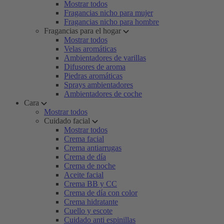
Mostrar todos
Fragancias nicho para mujer
Fragancias nicho para hombre
Fragancias para el hogar
Mostrar todos
Velas aromáticas
Ambientadores de varillas
Difusores de aroma
Piedras aromáticas
Sprays ambientadores
Ambientadores de coche
Cara
Mostrar todos
Cuidado facial
Mostrar todos
Crema facial
Crema antiarrugas
Crema de día
Crema de noche
Aceite facial
Crema BB y CC
Crema de día con color
Crema hidratante
Cuello y escote
Cuidado anti espinillas