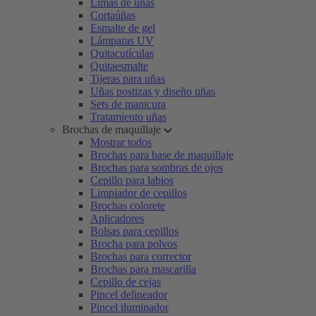
Limas de uñas
Cortaúñas
Esmalte de gel
Lámparas UV
Quitacutículas
Quitaesmalte
Tijeras para uñas
Uñas postizas y diseño uñas
Sets de manicura
Tratamiento uñas
Brochas de maquillaje
Mostrar todos
Brochas para base de maquillaje
Brochas para sombras de ojos
Cepillo para labios
Limpiador de cepillos
Brochas colorete
Aplicadores
Bolsas para cepillos
Brocha para polvos
Brochas para corrector
Brochas para mascarilla
Cepillo de cejas
Pincel delineador
Pincel iluminador