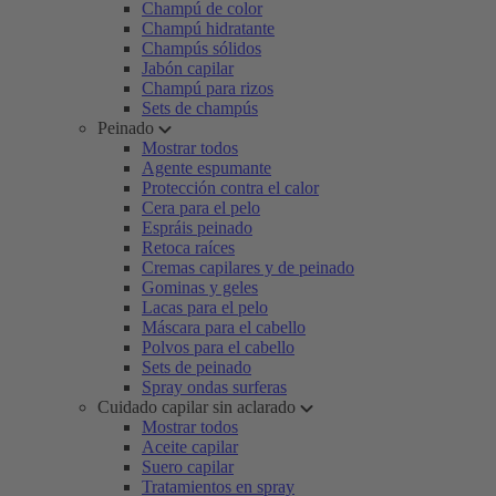
Champú de color
Champú hidratante
Champús sólidos
Jabón capilar
Champú para rizos
Sets de champús
Peinado
Mostrar todos
Agente espumante
Protección contra el calor
Cera para el pelo
Espráis peinado
Retoca raíces
Cremas capilares y de peinado
Gominas y geles
Lacas para el pelo
Máscara para el cabello
Polvos para el cabello
Sets de peinado
Spray ondas surferas
Cuidado capilar sin aclarado
Mostrar todos
Aceite capilar
Suero capilar
Tratamientos en spray