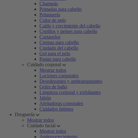
Champús
Pomadas para cabello
Peluquería
Color de pelo
Caída y crecimiento del cabello
Cepillos y peines para cabello
Cortapelos
Cremas para cabello
Cuidado del cabello
Gel para el pelo
Pastas para cabello
Cuidado corporal
Mostrar todos
Lociones corporales
Desodorantes y antitranspirantes
Geles de baño
Limpieza corporal y exfoliantes
Jabón
Afeitadoras corporales
Cuidados íntimos
Droguería
Mostrar todos
Cuidado facial
Mostrar todos
Antienvejecimiento