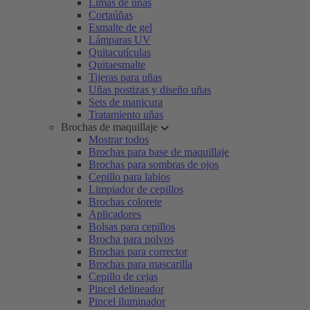
Limas de uñas
Cortaúñas
Esmalte de gel
Lámparas UV
Quitacutículas
Quitaesmalte
Tijeras para uñas
Uñas postizas y diseño uñas
Sets de manicura
Tratamiento uñas
Brochas de maquillaje
Mostrar todos
Brochas para base de maquillaje
Brochas para sombras de ojos
Cepillo para labios
Limpiador de cepillos
Brochas colorete
Aplicadores
Bolsas para cepillos
Brocha para polvos
Brochas para corrector
Brochas para mascarilla
Cepillo de cejas
Pincel delineador
Pincel iluminador