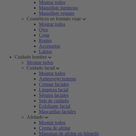
Mostrar todos
Maquillaje luminoso
Maquillaje vegano
Cosméticos en formato viaje
Mostrar todos
Ojos
Cejas
Rostro
Accesorios
Labios
Cuidado hombre
Mostrar todos
Cuidado facial
Mostrar todos
Antienvejecimiento
Cremas faciales
Limpieza facial
Sérums faciales
Sets de cuidado
Exfoliante facial
Mascarillas faciales
Afeitado
Mostrar todos
Crema de afeitar
Máquinas de afeitar en húmedo