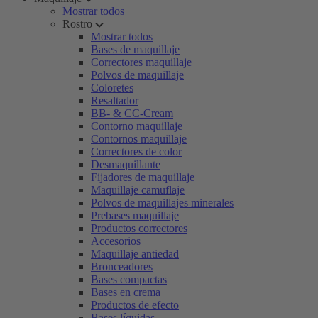
Mostrar todos
Rostro
Mostrar todos
Bases de maquillaje
Correctores maquillaje
Polvos de maquillaje
Coloretes
Resaltador
BB- & CC-Cream
Contorno maquillaje
Contornos maquillaje
Correctores de color
Desmaquillante
Fijadores de maquillaje
Maquillaje camuflaje
Polvos de maquillajes minerales
Prebases maquillaje
Productos correctores
Accesorios
Maquillaje antiedad
Bronceadores
Bases compactas
Bases en crema
Productos de efecto
Bases líquidas