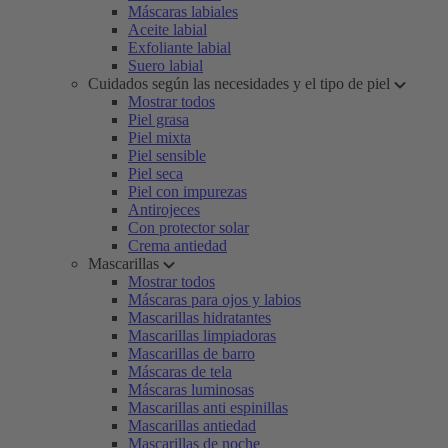
Máscaras labiales
Aceite labial
Exfoliante labial
Suero labial
Cuidados según las necesidades y el tipo de piel
Mostrar todos
Piel grasa
Piel mixta
Piel sensible
Piel seca
Piel con impurezas
Antirojeces
Con protector solar
Crema antiedad
Mascarillas
Mostrar todos
Máscaras para ojos y labios
Mascarillas hidratantes
Mascarillas limpiadoras
Mascarillas de barro
Máscaras de tela
Máscaras luminosas
Mascarillas anti espinillas
Mascarillas antiedad
Mascarillas de noche