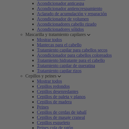
Acondicionador anticaspa
Acondicionador antiencrespamiento
Aclarado de acumulación y reparación
Acondicionador de volumen
Acondicionadores cabello rizado
Acondicionadores sólidos
Mascarilla y tratamiento capilares
Mostrar todos
Mantecas para el cabello
Tratamiento capilar para cabellos secos
Acondicionador para cabellos coloreados
Tratamiento hidratante para el cabello
Tratamiento capilar de queratina
Tratamiento capilar rizos
Cepillos y peines
Mostrar todos
Cepillos redondos
Cepillos desenredantes
Cepillos de paleta y planos
Cepillos de madera
Peines
Cepillos de cerdas de jabalí
Cepillos de masaje craneal
Cepillos esqueleto
Peines cola de ratón