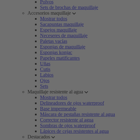
Polvos
Sets de brochas de maquillaje
Accesorios maquillaje
Mostrar todos
Sacapuntas maquillaje
Espejos maquillaje
Neceseres de maquillaje
Paletas vacías
Esponjas de maquillaje
Esponjas konjac
Papeles matificantes
Uñas
Cutis
Labios
Ojos
Sets
Maquillaje resistente al agua
Mostrar todos
Delineadores de ojos waterproof
Base impermeable
Máscara de pestañas resistente al agua
Corrector resistente al agua
Sombras de ojos waterproof
Lápices de cejas resistentes al agua
Destacados