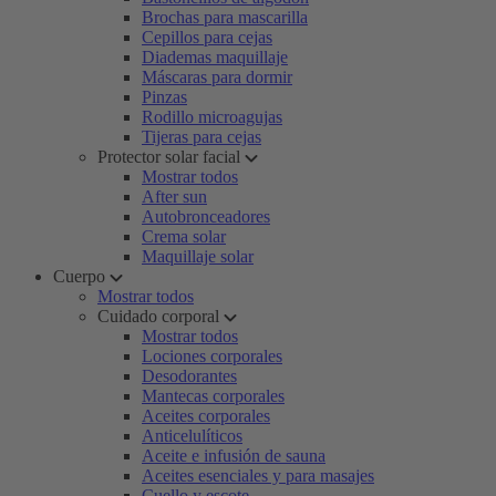
Brochas para mascarilla
Cepillos para cejas
Diademas maquillaje
Máscaras para dormir
Pinzas
Rodillo microagujas
Tijeras para cejas
Protector solar facial
Mostrar todos
After sun
Autobronceadores
Crema solar
Maquillaje solar
Cuerpo
Mostrar todos
Cuidado corporal
Mostrar todos
Lociones corporales
Desodorantes
Mantecas corporales
Aceites corporales
Anticelulíticos
Aceite e infusión de sauna
Aceites esenciales y para masajes
Cuello y escote