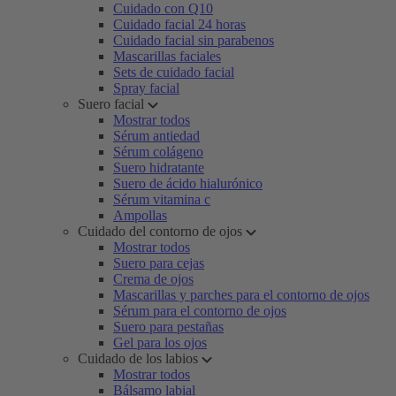
Cuidado con Q10
Cuidado facial 24 horas
Cuidado facial sin parabenos
Mascarillas faciales
Sets de cuidado facial
Spray facial
Suero facial
Mostrar todos
Sérum antiedad
Sérum colágeno
Suero hidratante
Suero de ácido hialurónico
Sérum vitamina c
Ampollas
Cuidado del contorno de ojos
Mostrar todos
Suero para cejas
Crema de ojos
Mascarillas y parches para el contorno de ojos
Sérum para el contorno de ojos
Suero para pestañas
Gel para los ojos
Cuidado de los labios
Mostrar todos
Bálsamo labial