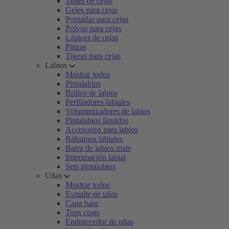
Tintes de cejas
Geles para cejas
Pomadas para cejas
Polvos para cejas
Lápices de cejas
Pinzas
Tijeras para cejas
Labios
Mostrar todos
Pintalabios
Brillos de labios
Perfiladores labiales
Voluminizadores de labios
Pintalabios líquidos
Accesorios para labios
Bálsamos labiales
Barra de labios mate
Imprimación labial
Sets pintalabios
Uñas
Mostrar todos
Esmalte de uñas
Capa base
Tops coats
Endurecedor de uñas