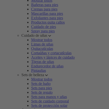
Mostrar todos
Bañeras para pies
Cremas para pies
Mascarillas para pies
Exfoliantes para pies
Productos quita callos
Cuidado de pies
Spray para pies
Cuidado de uñas
Mostrar todos
Limas de uñas
Quitacutículas
Cortaúñas y cortacutículas
Aceites y lápices de cuidado
Tijeras de uñas
Endurecedor de uñas
Pintauñas
Sets de belleza
Mostrar todos
Sets de baño
Sets para pies
Sets de regalo
Sets para manos y uñas
Sets de cuidado corporal
Sets de protección solar