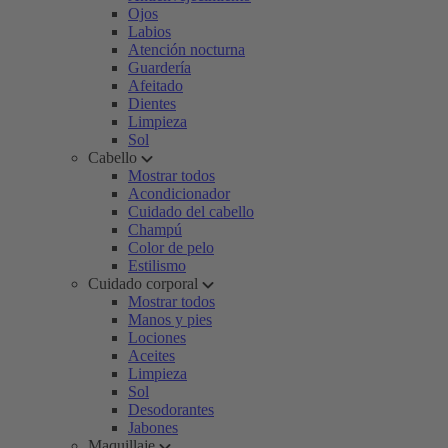
Ojos
Labios
Atención nocturna
Guardería
Afeitado
Dientes
Limpieza
Sol
Cabello
Mostrar todos
Acondicionador
Cuidado del cabello
Champú
Color de pelo
Estilismo
Cuidado corporal
Mostrar todos
Manos y pies
Lociones
Aceites
Limpieza
Sol
Desodorantes
Jabones
Maquillaje