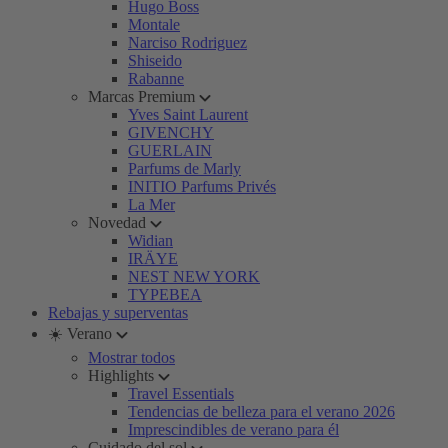
Hugo Boss
Montale
Narciso Rodriguez
Shiseido
Rabanne
Marcas Premium
Yves Saint Laurent
GIVENCHY
GUERLAIN
Parfums de Marly
INITIO Parfums Privés
La Mer
Novedad
Widian
IRÄYE
NEST NEW YORK
TYPEBEA
Rebajas y superventas
☀️ Verano
Mostrar todos
Highlights
Travel Essentials
Tendencias de belleza para el verano 2026
Imprescindibles de verano para él
Cuidado del sol