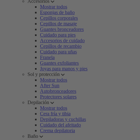
Accesorios
Mostrar todos
Esponjas de baño
Cepillos corporales
Cepillos de masaje
Guantes bronceadores
Cuidado para pies
Accesorios de cuidado
Cepillos de recambio
Cuidado para uñas
Franela
Guantes exfoliantes
Joyas para manos y pies
Sol y protección
Mostrar todos
After Sun
Autobronceadores
Protectores solares
Depilación
Mostrar todos
Cera fría y tibia
Depiladoras y cuchillas
Cuidado del afeitado
Crema depilatoria
Baño