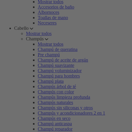
Mostrar todos
Accesorios de baño
Albornoces
Toallas de mano
Neceseres
Cabello
Mostrar todos
Champús
Mostrar todos
Champú de queratina
Pre champú
Champú de aceite de argán
Champú suavizante
Champú voluminizador
Champú para hombres
Champú plata
Champús árbol de té
Champús con color
Champús limpieza profunda
Champús naturales
Champús sin siliconas y otros
Champús y acondicionadores 2 en 1
Champús en seco
Champú anticaspa
Champú reparador