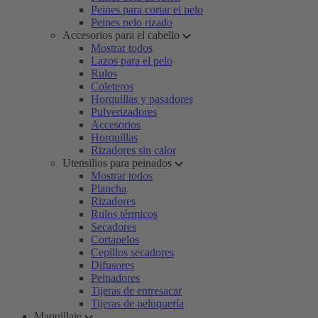
Peines para cortar el pelo
Peines pelo rizado
Accesorios para el cabello
Mostrar todos
Lazos para el pelo
Rulos
Coleteros
Horquillas y pasadores
Pulverizadores
Accesorios
Horquillas
Rizadores sin calor
Utensilios para peinados
Mostrar todos
Plancha
Rizadores
Rulos térmicos
Secadores
Cortapelos
Cepillos secadores
Difusores
Peinadores
Tijeras de entresacar
Tijeras de peluquería
Maquillaje