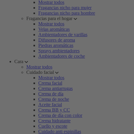
Mostrar todos
Fragancias nicho para mujer
Fragancias nicho para hombre
Fragancias para el hogar
Mostrar todos
Velas aromáticas
Ambientadores de varillas
Difusores de aroma
Piedras aromáticas
Sprays ambientadores
Ambientadores de coche
Cara
Mostrar todos
Cuidado facial
Mostrar todos
Crema facial
Crema antiarrugas
Crema de día
Crema de noche
Aceite facial
Crema BB y CC
Crema de día con color
Crema hidratante
Cuello y escote
Cuidado anti espinillas