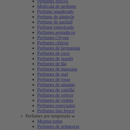
Perfumes frescos
Molécula de perfume
Perfume amaderado
Perfume de almizcle
Perfume de pachulí
Perfume empolvado
Perfumes aromáticos
Perfumes Chypre
Perfumes citricos
Perfumes de bergamota
Perfumes de coco
Perfumes de jazmín
Perfumes de lila
Perfumes de manzana
Perfumes de oud
Perfumes de rosas
Perfumes de sándalo
Perfumes de vainilla
Perfumes de vetiver
Perfumes de violeta
Perfumes especiados
Perfumes lino fresco
Perfumes por temporada
Mostrar todos
Perfumes de primavera