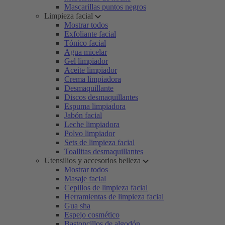
Mascarillas puntos negros
Limpieza facial
Mostrar todos
Exfoliante facial
Tónico facial
Agua micelar
Gel limpiador
Aceite limpiador
Crema limpiadora
Desmaquillante
Discos desmaquillantes
Espuma limpiadora
Jabón facial
Leche limpiadora
Polvo limpiador
Sets de limpieza facial
Toallitas desmaquillantes
Utensilios y accesorios belleza
Mostrar todos
Masaje facial
Cepillos de limpieza facial
Herramientas de limpieza facial
Gua sha
Espejo cosmético
Bastoncillos de algodón