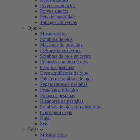
Polvos compactos
Polvos sueltos
Sets de maquillaje
Tatuajes adhesivos
Ojos
Mostrar todos
Sombras de ojos
Máscaras de pestañas
Delineadores de ojos
Sombras de ojos en crema
Prebases sombra de ojos
Cepillos pestañas
Desmaquillantes de ojos
Paletas de sombras de ojos
Pegamentos de pestañas
Pestañas artificiales
Prebases pestañas
Rizadores de pestañas
Sombras de ojos con purpurina
Color para cejas
Kajal
Sets
Cejas
Mostrar todos