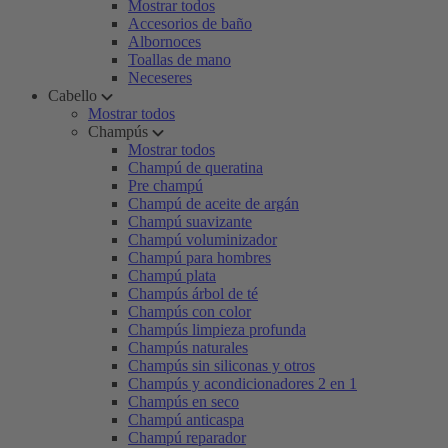
Mostrar todos
Accesorios de baño
Albornoces
Toallas de mano
Neceseres
Cabello
Mostrar todos
Champús
Mostrar todos
Champú de queratina
Pre champú
Champú de aceite de argán
Champú suavizante
Champú voluminizador
Champú para hombres
Champú plata
Champús árbol de té
Champús con color
Champús limpieza profunda
Champús naturales
Champús sin siliconas y otros
Champús y acondicionadores 2 en 1
Champús en seco
Champú anticaspa
Champú reparador