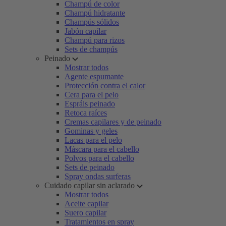
Champú de color
Champú hidratante
Champús sólidos
Jabón capilar
Champú para rizos
Sets de champús
Peinado
Mostrar todos
Agente espumante
Protección contra el calor
Cera para el pelo
Espráis peinado
Retoca raíces
Cremas capilares y de peinado
Gominas y geles
Lacas para el pelo
Máscara para el cabello
Polvos para el cabello
Sets de peinado
Spray ondas surferas
Cuidado capilar sin aclarado
Mostrar todos
Aceite capilar
Suero capilar
Tratamientos en spray