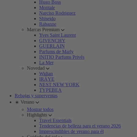
Hugo Boss
Montale
Narciso Rodriguez
Shiseido
Rabanne
Marcas Premium
Yves Saint Laurent
GIVENCHY
GUERLAIN
Parfums de Marly
INITIO Parfums Privés
La Mer
Novedad
Widian
IRÄYE
NEST NEW YORK
TYPEBEA
Rebajas y superventas
☀️ Verano
Mostrar todos
Highlights
Travel Essentials
Tendencias de belleza para el verano 2026
Imprescindibles de verano para él
Cuidado del sol