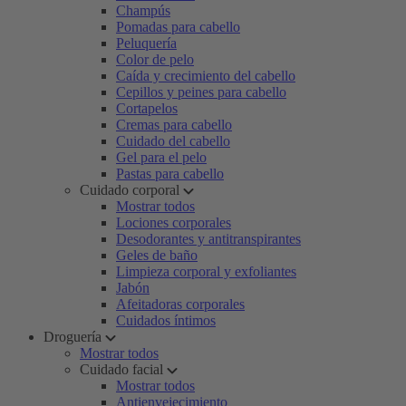
Champús
Pomadas para cabello
Peluquería
Color de pelo
Caída y crecimiento del cabello
Cepillos y peines para cabello
Cortapelos
Cremas para cabello
Cuidado del cabello
Gel para el pelo
Pastas para cabello
Cuidado corporal
Mostrar todos
Lociones corporales
Desodorantes y antitranspirantes
Geles de baño
Limpieza corporal y exfoliantes
Jabón
Afeitadoras corporales
Cuidados íntimos
Droguería
Mostrar todos
Cuidado facial
Mostrar todos
Antienvejecimiento