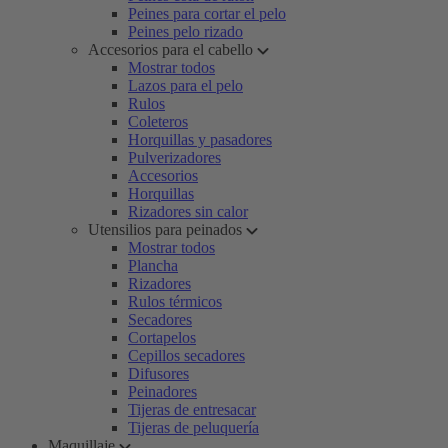
Peines para cortar el pelo
Peines pelo rizado
Accesorios para el cabello
Mostrar todos
Lazos para el pelo
Rulos
Coleteros
Horquillas y pasadores
Pulverizadores
Accesorios
Horquillas
Rizadores sin calor
Utensilios para peinados
Mostrar todos
Plancha
Rizadores
Rulos térmicos
Secadores
Cortapelos
Cepillos secadores
Difusores
Peinadores
Tijeras de entresacar
Tijeras de peluquería
Maquillaje