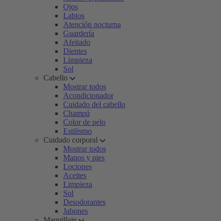
Ojos
Labios
Atención nocturna
Guardería
Afeitado
Dientes
Limpieza
Sol
Cabello
Mostrar todos
Acondicionador
Cuidado del cabello
Champú
Color de pelo
Estilismo
Cuidado corporal
Mostrar todos
Manos y pies
Lociones
Aceites
Limpieza
Sol
Desodorantes
Jabones
Maquillaje