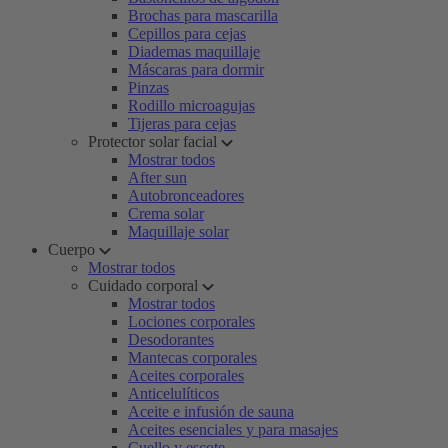
Brochas para mascarilla
Cepillos para cejas
Diademas maquillaje
Máscaras para dormir
Pinzas
Rodillo microagujas
Tijeras para cejas
Protector solar facial
Mostrar todos
After sun
Autobronceadores
Crema solar
Maquillaje solar
Cuerpo
Mostrar todos
Cuidado corporal
Mostrar todos
Lociones corporales
Desodorantes
Mantecas corporales
Aceites corporales
Anticelulíticos
Aceite e infusión de sauna
Aceites esenciales y para masajes
Cuello y escote