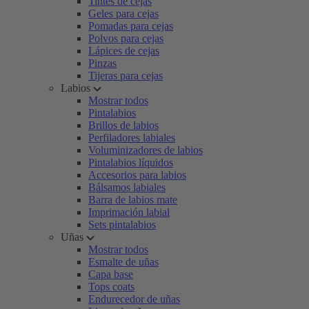
Tintes de cejas
Geles para cejas
Pomadas para cejas
Polvos para cejas
Lápices de cejas
Pinzas
Tijeras para cejas
Labios
Mostrar todos
Pintalabios
Brillos de labios
Perfiladores labiales
Voluminizadores de labios
Pintalabios líquidos
Accesorios para labios
Bálsamos labiales
Barra de labios mate
Imprimación labial
Sets pintalabios
Uñas
Mostrar todos
Esmalte de uñas
Capa base
Tops coats
Endurecedor de uñas