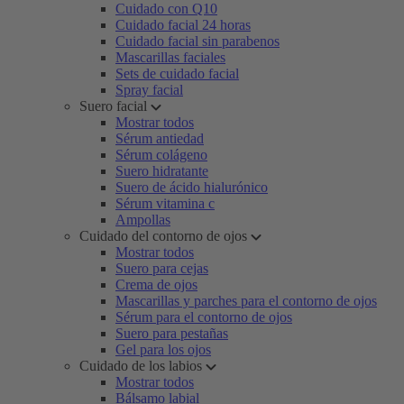
Cuidado con Q10
Cuidado facial 24 horas
Cuidado facial sin parabenos
Mascarillas faciales
Sets de cuidado facial
Spray facial
Suero facial
Mostrar todos
Sérum antiedad
Sérum colágeno
Suero hidratante
Suero de ácido hialurónico
Sérum vitamina c
Ampollas
Cuidado del contorno de ojos
Mostrar todos
Suero para cejas
Crema de ojos
Mascarillas y parches para el contorno de ojos
Sérum para el contorno de ojos
Suero para pestañas
Gel para los ojos
Cuidado de los labios
Mostrar todos
Bálsamo labial