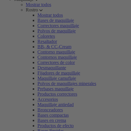
Mostrar todos
Rostro
Mostrar todos
Bases de maquillaje
Correctores maquillaje
Polvos de maquillaje
Coloretes
Resaltador
BB- & CC-Cream
Contorno maquillaje
Contornos maquillaje
Correctores de color
Desmaquillante
Fijadores de maquillaje
Maquillaje camuflaje
Polvos de maquillajes minerales
Prebases maquillaje
Productos correctores
Accesorios
Maquillaje antiedad
Bronceadores
Bases compactas
Bases en crema
Productos de efecto
Bases líquidas