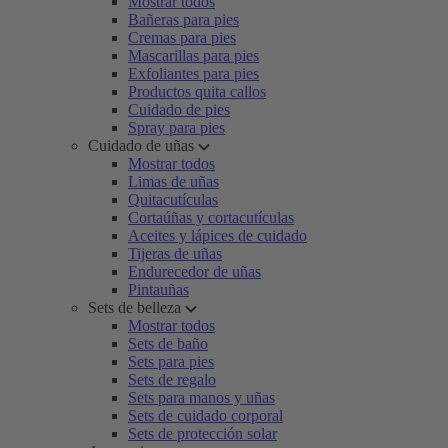
Mostrar todos
Bañeras para pies
Cremas para pies
Mascarillas para pies
Exfoliantes para pies
Productos quita callos
Cuidado de pies
Spray para pies
Cuidado de uñas
Mostrar todos
Limas de uñas
Quitacutículas
Cortaúñas y cortacutículas
Aceites y lápices de cuidado
Tijeras de uñas
Endurecedor de uñas
Pintauñas
Sets de belleza
Mostrar todos
Sets de baño
Sets para pies
Sets de regalo
Sets para manos y uñas
Sets de cuidado corporal
Sets de protección solar