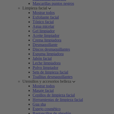
Mascarillas puntos negros
Limpieza facial
Mostrar todos
Exfoliante facial
Tónico facial
Agua micelar
Gel limpiador
Aceite limpiador
Crema limpiadora
Desmaquillante
Discos desmaquillantes
Espuma limpiadora
Jabón facial
Leche limpiadora
Polvo limpiador
Sets de limpieza facial
Toallitas desmaquillantes
Utensilios y accesorios belleza
Mostrar todos
Masaje facial
Cepillos de limpieza facial
Herramientas de limpieza facial
Gua sha
Espejo cosmético
Bastoncillos de algodón