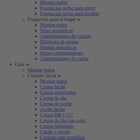
Mostrar todos
Fragancias nicho para mujer
Fragancias nicho para hombre
Fragancias para el hogar
Mostrar todos
Velas aromáticas
Ambientadores de varillas
Difusores de aroma
Piedras aromáticas
Sprays ambientadores
Ambientadores de coche
Cara
Mostrar todos
Cuidado facial
Mostrar todos
Crema facial
Crema antiarrugas
Crema de día
Crema de noche
Aceite facial
Crema BB y CC
Crema de día con color
Crema hidratante
Cuello y escote
Cuidado anti espinillas