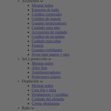
Accesorios
Mostrar todos
Esponjas de baño
Cepillos corporales
Cepillos de masaje
Guantes bronceadores
Cuidado para pies
Accesorios de cuidado
Cepillos de recambio
Cuidado para uñas
Franela
Guantes exfoliantes
Joyas para manos y pies
Sol y protección
Mostrar todos
After Sun
Autobronceadores
Protectores solares
Depilación
Mostrar todos
Cera fría y tibia
Depiladoras y cuchillas
Cuidado del afeitado
Crema depilatoria
Baño