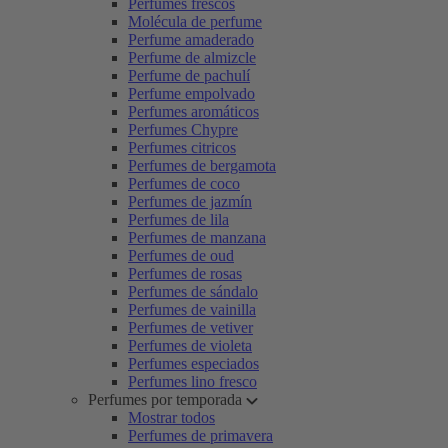
Perfumes frescos
Molécula de perfume
Perfume amaderado
Perfume de almizcle
Perfume de pachulí
Perfume empolvado
Perfumes aromáticos
Perfumes Chypre
Perfumes citricos
Perfumes de bergamota
Perfumes de coco
Perfumes de jazmín
Perfumes de lila
Perfumes de manzana
Perfumes de oud
Perfumes de rosas
Perfumes de sándalo
Perfumes de vainilla
Perfumes de vetiver
Perfumes de violeta
Perfumes especiados
Perfumes lino fresco
Perfumes por temporada
Mostrar todos
Perfumes de primavera