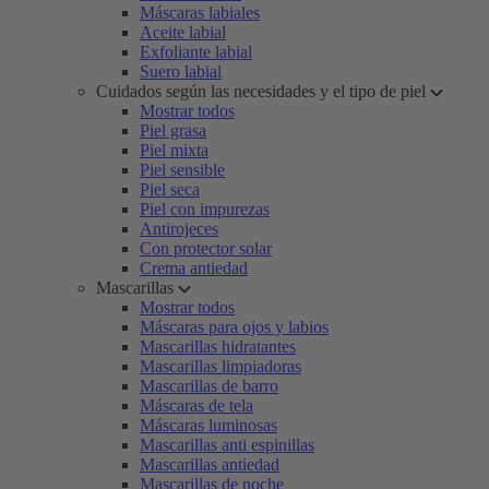
Máscaras labiales
Aceite labial
Exfoliante labial
Suero labial
Cuidados según las necesidades y el tipo de piel
Mostrar todos
Piel grasa
Piel mixta
Piel sensible
Piel seca
Piel con impurezas
Antirojeces
Con protector solar
Crema antiedad
Mascarillas
Mostrar todos
Máscaras para ojos y labios
Mascarillas hidratantes
Mascarillas limpiadoras
Mascarillas de barro
Máscaras de tela
Máscaras luminosas
Mascarillas anti espinillas
Mascarillas antiedad
Mascarillas de noche