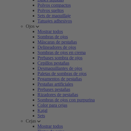
Polvos compactos
Polvos sueltos
Sets de maquillaje
Tatuajes adhesivos
Ojos
Mostrar todos
Sombras de ojos
Máscaras de pestañas
Delineadores de ojos
Sombras de ojos en crema
Prebases sombra de ojos
Cepillos pestañas
Desmaquillantes de ojos
Paletas de sombras de ojos
Pegamentos de pestañas
Pestañas artificiales
Prebases pestañas
Rizadores de pestañas
Sombras de ojos con purpurina
Color para cejas
Kajal
Sets
Cejas
Mostrar todos