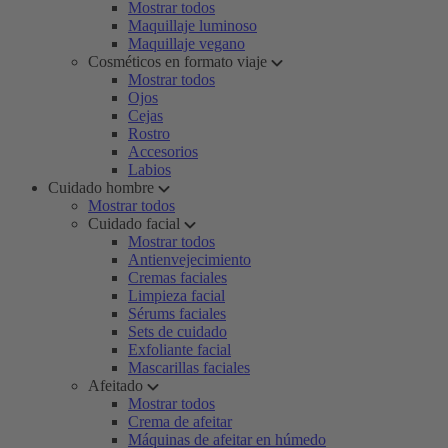
Mostrar todos
Maquillaje luminoso
Maquillaje vegano
Cosméticos en formato viaje
Mostrar todos
Ojos
Cejas
Rostro
Accesorios
Labios
Cuidado hombre
Mostrar todos
Cuidado facial
Mostrar todos
Antienvejecimiento
Cremas faciales
Limpieza facial
Sérums faciales
Sets de cuidado
Exfoliante facial
Mascarillas faciales
Afeitado
Mostrar todos
Crema de afeitar
Máquinas de afeitar en húmedo