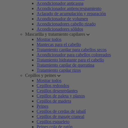
Acondicionador anticaspa
Acondicionador antiencrespamiento
Aclarado de acumulación y reparación
Acondicionador de volumen
Acondicionadores cabello rizado
Acondicionadores sólidos
Mascarilla y tratamiento capilares
Mostrar todos
Mantecas para el cabello
Tratamiento capilar para cabellos secos
Acondicionador para cabellos coloreados
Tratamiento hidratante para el cabello
Tratamiento capilar de queratina
Tratamiento capilar rizos
Cepillos y peines
Mostrar todos
Cepillos redondos
Cepillos desenredantes
Cepillos de paleta y planos
Cepillos de madera
Peines
Cepillos de cerdas de jabalí
Cepillos de masaje craneal
Cepillos esqueleto
Peines cola de ratón