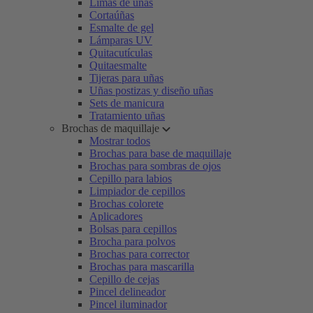
Limas de uñas
Cortaúñas
Esmalte de gel
Lámparas UV
Quitacutículas
Quitaesmalte
Tijeras para uñas
Uñas postizas y diseño uñas
Sets de manicura
Tratamiento uñas
Brochas de maquillaje
Mostrar todos
Brochas para base de maquillaje
Brochas para sombras de ojos
Cepillo para labios
Limpiador de cepillos
Brochas colorete
Aplicadores
Bolsas para cepillos
Brocha para polvos
Brochas para corrector
Brochas para mascarilla
Cepillo de cejas
Pincel delineador
Pincel iluminador