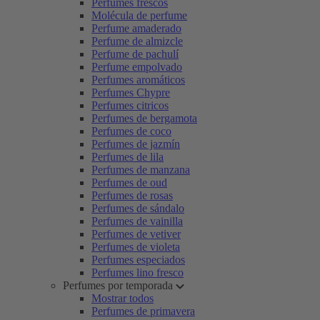
Perfumes frescos
Molécula de perfume
Perfume amaderado
Perfume de almizcle
Perfume de pachulí
Perfume empolvado
Perfumes aromáticos
Perfumes Chypre
Perfumes citricos
Perfumes de bergamota
Perfumes de coco
Perfumes de jazmín
Perfumes de lila
Perfumes de manzana
Perfumes de oud
Perfumes de rosas
Perfumes de sándalo
Perfumes de vainilla
Perfumes de vetiver
Perfumes de violeta
Perfumes especiados
Perfumes lino fresco
Perfumes por temporada
Mostrar todos
Perfumes de primavera