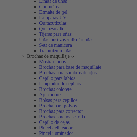
Limas de uñas
Cortaúñas
Esmalte de gel
Lámparas UV
Quitacutículas
Quitaesmalte
Tijeras para uñas
Uñas postizas y diseño uñas
Sets de manicura
Tratamiento uñas
Brochas de maquillaje
Mostrar todos
Brochas para base de maquillaje
Brochas para sombras de ojos
Cepillo para labios
Limpiador de cepillos
Brochas colorete
Aplicadores
Bolsas para cepillos
Brocha para polvos
Brochas para corrector
Brochas para mascarilla
Cepillo de cejas
Pincel delineador
Pincel iluminador