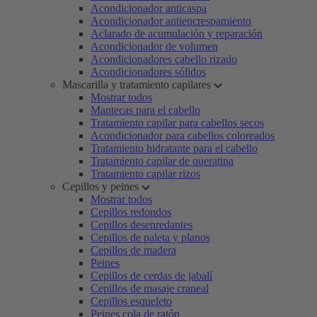
Acondicionador anticaspa
Acondicionador antiencrespamiento
Aclarado de acumulación y reparación
Acondicionador de volumen
Acondicionadores cabello rizado
Acondicionadores sólidos
Mascarilla y tratamiento capilares
Mostrar todos
Mantecas para el cabello
Tratamiento capilar para cabellos secos
Acondicionador para cabellos coloreados
Tratamiento hidratante para el cabello
Tratamiento capilar de queratina
Tratamiento capilar rizos
Cepillos y peines
Mostrar todos
Cepillos redondos
Cepillos desenredantes
Cepillos de paleta y planos
Cepillos de madera
Peines
Cepillos de cerdas de jabalí
Cepillos de masaje craneal
Cepillos esqueleto
Peines cola de ratón