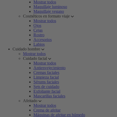
Mostrar todos
Maquillaje luminoso
Maquillaje vegano
Cosméticos en formato viaje
Mostrar todos
Ojos
Cejas
Rostro
Accesorios
Labios
Cuidado hombre
Mostrar todos
Cuidado facial
Mostrar todos
Antienvejecimiento
Cremas faciales
Limpieza facial
Sérums faciales
Sets de cuidado
Exfoliante facial
Mascarillas faciales
Afeitado
Mostrar todos
Crema de afeitar
Máquinas de afeitar en húmedo