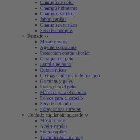
Champú de color
Champú hidratante
Champús sólidos
Jabón capilar
Champú para rizos
Sets de champús
Peinado
Mostrar todos
Agente espumante
Protección contra el calor
Cera para el pelo
Espráis peinado
Retoca raíces
Cremas capilares y de peinado
Gominas y geles
Lacas para el pelo
Máscara para el cabello
Polvos para el cabello
Sets de peinado
Spray ondas surferas
Cuidado capilar sin aclarado
Mostrar todos
Aceite capilar
Suero capilar
Tratamientos en spray