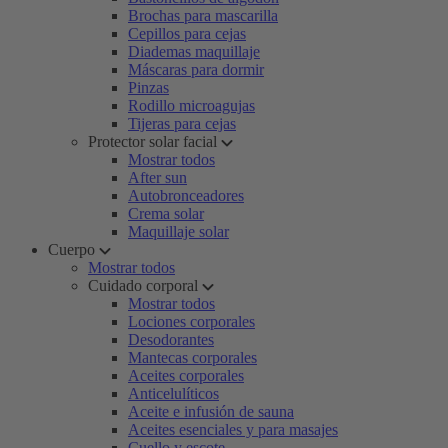
Brochas para mascarilla
Cepillos para cejas
Diademas maquillaje
Máscaras para dormir
Pinzas
Rodillo microagujas
Tijeras para cejas
Protector solar facial
Mostrar todos
After sun
Autobronceadores
Crema solar
Maquillaje solar
Cuerpo
Mostrar todos
Cuidado corporal
Mostrar todos
Lociones corporales
Desodorantes
Mantecas corporales
Aceites corporales
Anticelulíticos
Aceite e infusión de sauna
Aceites esenciales y para masajes
Cuello y escote