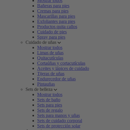
Mostrar todos
Bañeras para pies
Cremas para pies
Mascarillas para pies
Exfoliantes para pies
Productos quita callos
Cuidado de pies
Spray para pies
Cuidado de uñas
Mostrar todos
Limas de uñas
Quitacutículas
Cortaúñas y cortacutículas
Aceites y lápices de cuidado
Tijeras de uñas
Endurecedor de uñas
Pintauñas
Sets de belleza
Mostrar todos
Sets de baño
Sets para pies
Sets de regalo
Sets para manos y uñas
Sets de cuidado corporal
Sets de protección solar