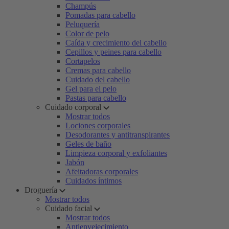
Champús
Pomadas para cabello
Peluquería
Color de pelo
Caída y crecimiento del cabello
Cepillos y peines para cabello
Cortapelos
Cremas para cabello
Cuidado del cabello
Gel para el pelo
Pastas para cabello
Cuidado corporal
Mostrar todos
Lociones corporales
Desodorantes y antitranspirantes
Geles de baño
Limpieza corporal y exfoliantes
Jabón
Afeitadoras corporales
Cuidados íntimos
Droguería
Mostrar todos
Cuidado facial
Mostrar todos
Antienvejecimiento