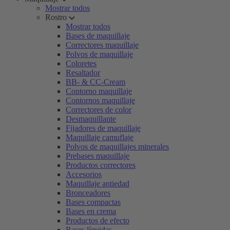
Mostrar todos
Rostro
Mostrar todos
Bases de maquillaje
Correctores maquillaje
Polvos de maquillaje
Coloretes
Resaltador
BB- & CC-Cream
Contorno maquillaje
Contornos maquillaje
Correctores de color
Desmaquillante
Fijadores de maquillaje
Maquillaje camuflaje
Polvos de maquillajes minerales
Prebases maquillaje
Productos correctores
Accesorios
Maquillaje antiedad
Bronceadores
Bases compactas
Bases en crema
Productos de efecto
Bases líquidas