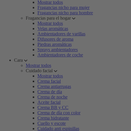
Mostrar todos
Fragancias nicho para mujer
Fragancias nicho para hombre
Fragancias para el hogar
Mostrar todos
Velas aromáticas
Ambientadores de varillas
Difusores de aroma
Piedras aromáticas
Sprays ambientadores
Ambientadores de coche
Cara
Mostrar todos
Cuidado facial
Mostrar todos
Crema facial
Crema antiarrugas
Crema de día
Crema de noche
Aceite facial
Crema BB y CC
Crema de día con color
Crema hidratante
Cuello y escote
Cuidado anti espinillas