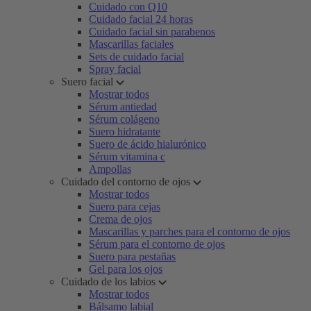
Cuidado con Q10
Cuidado facial 24 horas
Cuidado facial sin parabenos
Mascarillas faciales
Sets de cuidado facial
Spray facial
Suero facial
Mostrar todos
Sérum antiedad
Sérum colágeno
Suero hidratante
Suero de ácido hialurónico
Sérum vitamina c
Ampollas
Cuidado del contorno de ojos
Mostrar todos
Suero para cejas
Crema de ojos
Mascarillas y parches para el contorno de ojos
Sérum para el contorno de ojos
Suero para pestañas
Gel para los ojos
Cuidado de los labios
Mostrar todos
Bálsamo labial