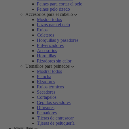
Peines para cortar el pelo
Peines pelo rizado
Accesorios para el cabello
Mostrar todos
Lazos para el pelo
Rulos
Coleteros
Horquillas y pasadores
Pulverizadores
Accesorios
Horquillas
Rizadores sin calor
Utensilios para peinados
Mostrar todos
Plancha
Rizadores
Rulos térmicos
Secadores
Cortapelos
Cepillos secadores
Difusores
Peinadores
Tijeras de entresacar
Tijeras de peluquería
Maquillaje