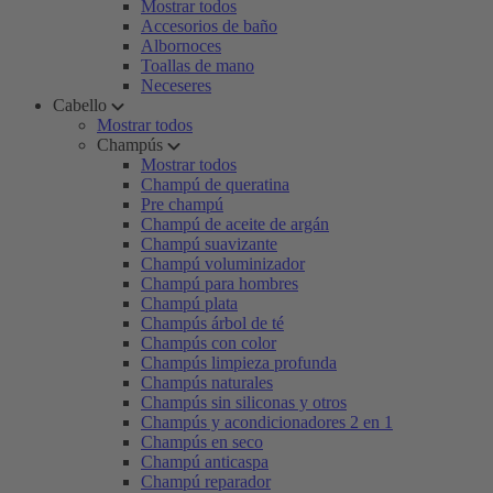
Mostrar todos
Accesorios de baño
Albornoces
Toallas de mano
Neceseres
Cabello
Mostrar todos
Champús
Mostrar todos
Champú de queratina
Pre champú
Champú de aceite de argán
Champú suavizante
Champú voluminizador
Champú para hombres
Champú plata
Champús árbol de té
Champús con color
Champús limpieza profunda
Champús naturales
Champús sin siliconas y otros
Champús y acondicionadores 2 en 1
Champús en seco
Champú anticaspa
Champú reparador