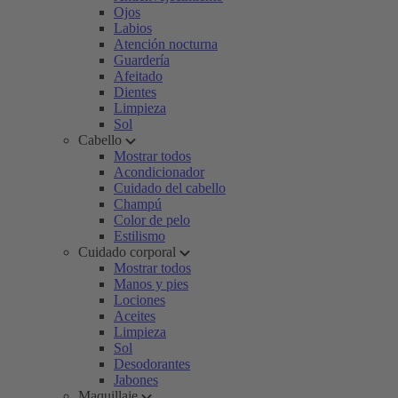
Ojos
Labios
Atención nocturna
Guardería
Afeitado
Dientes
Limpieza
Sol
Cabello
Mostrar todos
Acondicionador
Cuidado del cabello
Champú
Color de pelo
Estilismo
Cuidado corporal
Mostrar todos
Manos y pies
Lociones
Aceites
Limpieza
Sol
Desodorantes
Jabones
Maquillaje