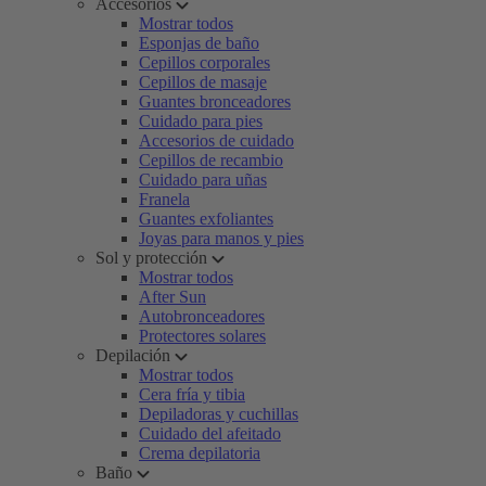
Accesorios
Mostrar todos
Esponjas de baño
Cepillos corporales
Cepillos de masaje
Guantes bronceadores
Cuidado para pies
Accesorios de cuidado
Cepillos de recambio
Cuidado para uñas
Franela
Guantes exfoliantes
Joyas para manos y pies
Sol y protección
Mostrar todos
After Sun
Autobronceadores
Protectores solares
Depilación
Mostrar todos
Cera fría y tibia
Depiladoras y cuchillas
Cuidado del afeitado
Crema depilatoria
Baño