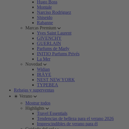
Hugo Boss
Montale
Narciso Rodriguez
Shiseido
Rabanne
Marcas Premium
Yves Saint Laurent
GIVENCHY
GUERLAIN
Parfums de Marly
INITIO Parfums Privés
La Mer
Novedad
Widian
IRÄYE
NEST NEW YORK
TYPEBEA
Rebajas y superventas
☀️ Verano
Mostrar todos
Highlights
Travel Essentials
Tendencias de belleza para el verano 2026
Imprescindibles de verano para él
Cuidado del sol