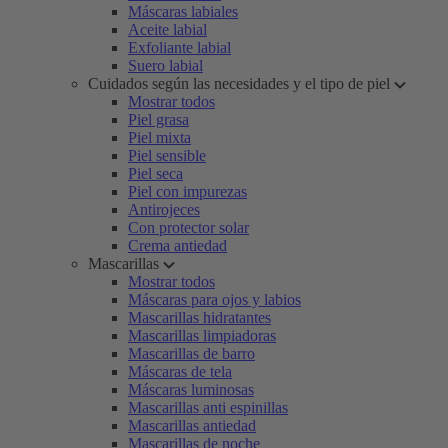
Máscaras labiales
Aceite labial
Exfoliante labial
Suero labial
Cuidados según las necesidades y el tipo de piel
Mostrar todos
Piel grasa
Piel mixta
Piel sensible
Piel seca
Piel con impurezas
Antirojeces
Con protector solar
Crema antiedad
Mascarillas
Mostrar todos
Máscaras para ojos y labios
Mascarillas hidratantes
Mascarillas limpiadoras
Mascarillas de barro
Máscaras de tela
Máscaras luminosas
Mascarillas anti espinillas
Mascarillas antiedad
Mascarillas de noche