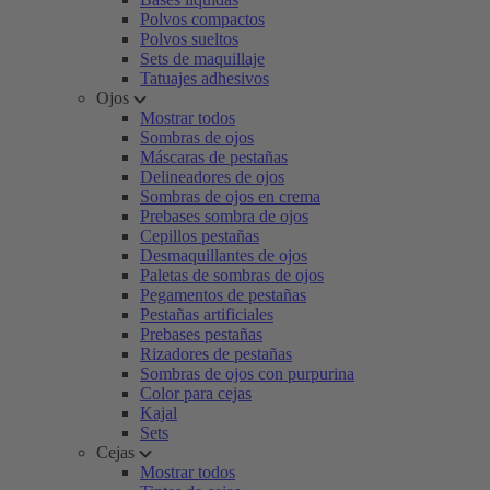
Polvos compactos
Polvos sueltos
Sets de maquillaje
Tatuajes adhesivos
Ojos
Mostrar todos
Sombras de ojos
Máscaras de pestañas
Delineadores de ojos
Sombras de ojos en crema
Prebases sombra de ojos
Cepillos pestañas
Desmaquillantes de ojos
Paletas de sombras de ojos
Pegamentos de pestañas
Pestañas artificiales
Prebases pestañas
Rizadores de pestañas
Sombras de ojos con purpurina
Color para cejas
Kajal
Sets
Cejas
Mostrar todos