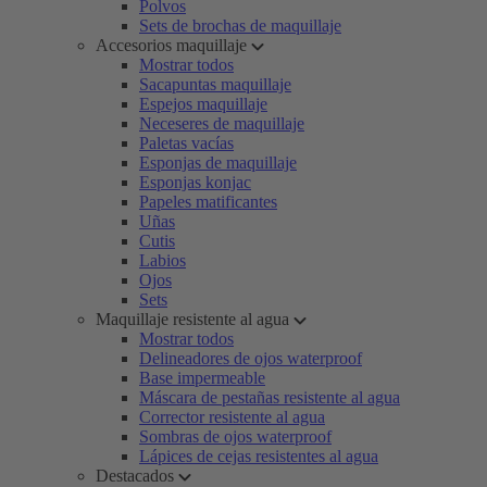
Polvos
Sets de brochas de maquillaje
Accesorios maquillaje
Mostrar todos
Sacapuntas maquillaje
Espejos maquillaje
Neceseres de maquillaje
Paletas vacías
Esponjas de maquillaje
Esponjas konjac
Papeles matificantes
Uñas
Cutis
Labios
Ojos
Sets
Maquillaje resistente al agua
Mostrar todos
Delineadores de ojos waterproof
Base impermeable
Máscara de pestañas resistente al agua
Corrector resistente al agua
Sombras de ojos waterproof
Lápices de cejas resistentes al agua
Destacados