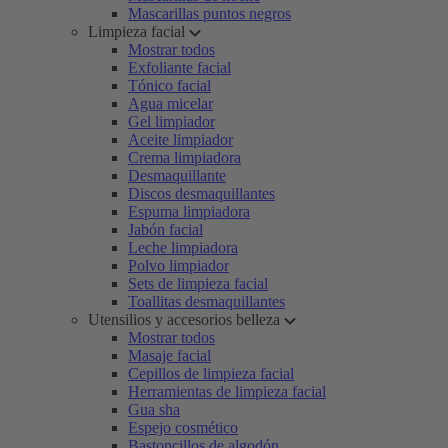
Mascarillas puntos negros
Limpieza facial
Mostrar todos
Exfoliante facial
Tónico facial
Agua micelar
Gel limpiador
Aceite limpiador
Crema limpiadora
Desmaquillante
Discos desmaquillantes
Espuma limpiadora
Jabón facial
Leche limpiadora
Polvo limpiador
Sets de limpieza facial
Toallitas desmaquillantes
Utensilios y accesorios belleza
Mostrar todos
Masaje facial
Cepillos de limpieza facial
Herramientas de limpieza facial
Gua sha
Espejo cosmético
Bastoncillos de algodón