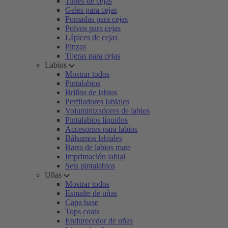
Tintes de cejas
Geles para cejas
Pomadas para cejas
Polvos para cejas
Lápices de cejas
Pinzas
Tijeras para cejas
Labios
Mostrar todos
Pintalabios
Brillos de labios
Perfiladores labiales
Voluminizadores de labios
Pintalabios líquidos
Accesorios para labios
Bálsamos labiales
Barra de labios mate
Imprimación labial
Sets pintalabios
Uñas
Mostrar todos
Esmalte de uñas
Capa base
Tops coats
Endurecedor de uñas