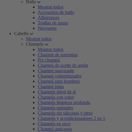
Baño
Mostrar todos
Accesorios de baño
Albornoces
Toallas de mano
Neceseres
Cabello
Mostrar todos
Champús
Mostrar todos
Champú de queratina
Pre champú
Champú de aceite de argán
Champú suavizante
Champú voluminizador
Champú para hombres
Champú plata
Champús árbol de té
Champús con color
Champús limpieza profunda
Champús naturales
Champús sin siliconas y otros
Champús y acondicionadores 2 en 1
Champús en seco
Champú anticaspa