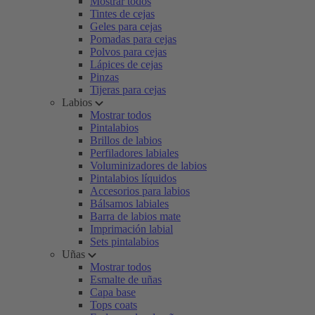
Mostrar todos
Tintes de cejas
Geles para cejas
Pomadas para cejas
Polvos para cejas
Lápices de cejas
Pinzas
Tijeras para cejas
Labios
Mostrar todos
Pintalabios
Brillos de labios
Perfiladores labiales
Voluminizadores de labios
Pintalabios líquidos
Accesorios para labios
Bálsamos labiales
Barra de labios mate
Imprimación labial
Sets pintalabios
Uñas
Mostrar todos
Esmalte de uñas
Capa base
Tops coats