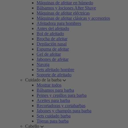
Máquinas de afeitar en húmedo
Bálsamos y lociones After Shave
Máquinas de afeitar eléctricas
Máquinas de afeitar clásicas y accesorios
Afeitadora para hombres
Antes del afeitado
Bol de afeitado
Brocha de afeitar
Depilación nasal
Espuma de afeitar
Gel de afeitar
Jabones de afeitar
Navaja
Sets afeitado hombre
Soporte de afeitado
Cuidado de la barba
Mostrar todos
Bálsamos para barba
Peines y cepillos para barba
Aceites para barba
Recortadoras y cortabarbas
Jabones y champús para barba
Sets cuidado barba
Tijeras para barba
Cabello