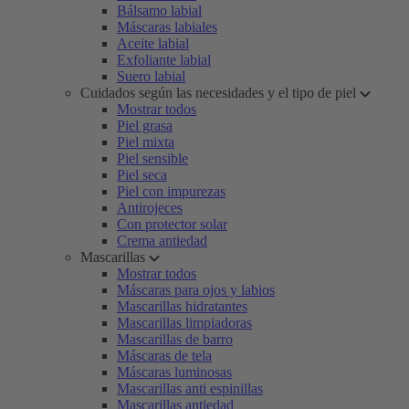
Bálsamo labial
Máscaras labiales
Aceite labial
Exfoliante labial
Suero labial
Cuidados según las necesidades y el tipo de piel
Mostrar todos
Piel grasa
Piel mixta
Piel sensible
Piel seca
Piel con impurezas
Antirojeces
Con protector solar
Crema antiedad
Mascarillas
Mostrar todos
Máscaras para ojos y labios
Mascarillas hidratantes
Mascarillas limpiadoras
Mascarillas de barro
Máscaras de tela
Máscaras luminosas
Mascarillas anti espinillas
Mascarillas antiedad