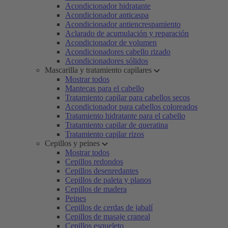
Acondicionador hidratante
Acondicionador anticaspa
Acondicionador antiencrespamiento
Aclarado de acumulación y reparación
Acondicionador de volumen
Acondicionadores cabello rizado
Acondicionadores sólidos
Mascarilla y tratamiento capilares
Mostrar todos
Mantecas para el cabello
Tratamiento capilar para cabellos secos
Acondicionador para cabellos coloreados
Tratamiento hidratante para el cabello
Tratamiento capilar de queratina
Tratamiento capilar rizos
Cepillos y peines
Mostrar todos
Cepillos redondos
Cepillos desenredantes
Cepillos de paleta y planos
Cepillos de madera
Peines
Cepillos de cerdas de jabalí
Cepillos de masaje craneal
Cepillos esqueleto