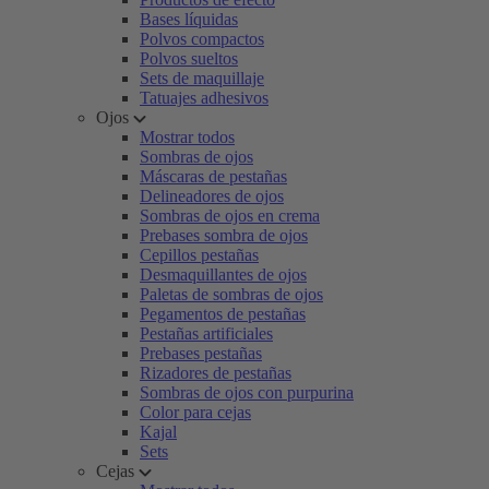
Bases líquidas
Polvos compactos
Polvos sueltos
Sets de maquillaje
Tatuajes adhesivos
Ojos
Mostrar todos
Sombras de ojos
Máscaras de pestañas
Delineadores de ojos
Sombras de ojos en crema
Prebases sombra de ojos
Cepillos pestañas
Desmaquillantes de ojos
Paletas de sombras de ojos
Pegamentos de pestañas
Pestañas artificiales
Prebases pestañas
Rizadores de pestañas
Sombras de ojos con purpurina
Color para cejas
Kajal
Sets
Cejas