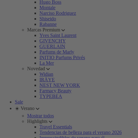
Hugo Boss
Montale
Narciso Rodriguez
Shiseido
Rabanne
Marcas Premium
Yves Saint Laurent
GIVENCHY
GUERLAIN
Parfums de Marly
INITIO Parfums Privés
La Mer
Novedad
Widian
IRÄYE
NEST NEW YORK
Farmacy Beauty
TYPEBEA
Sale
☀️ Verano
Mostrar todos
Highlights
Travel Essentials
Tendencias de belleza para el verano 2026
Imprescindibles de verano para él