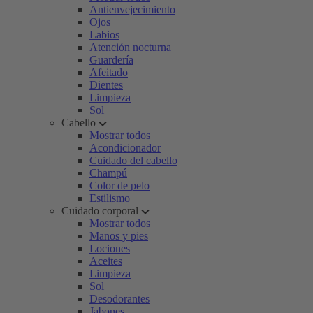
Antienvejecimiento
Ojos
Labios
Atención nocturna
Guardería
Afeitado
Dientes
Limpieza
Sol
Cabello
Mostrar todos
Acondicionador
Cuidado del cabello
Champú
Color de pelo
Estilismo
Cuidado corporal
Mostrar todos
Manos y pies
Lociones
Aceites
Limpieza
Sol
Desodorantes
Jabones