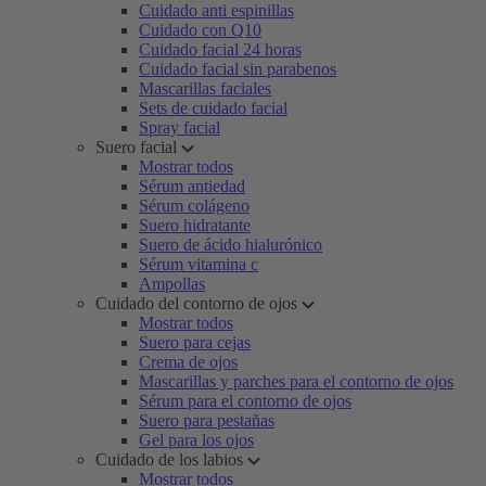
Cuidado anti espinillas
Cuidado con Q10
Cuidado facial 24 horas
Cuidado facial sin parabenos
Mascarillas faciales
Sets de cuidado facial
Spray facial
Suero facial
Mostrar todos
Sérum antiedad
Sérum colágeno
Suero hidratante
Suero de ácido hialurónico
Sérum vitamina c
Ampollas
Cuidado del contorno de ojos
Mostrar todos
Suero para cejas
Crema de ojos
Mascarillas y parches para el contorno de ojos
Sérum para el contorno de ojos
Suero para pestañas
Gel para los ojos
Cuidado de los labios
Mostrar todos