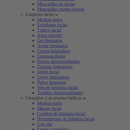
Mascarillas de noche
Mascarillas puntos negros
Limpieza facial
Mostrar todos
Exfoliante facial
Tónico facial
Agua micelar
Gel limpiador
Aceite limpiador
Crema limpiadora
Desmaquillante
Discos desmaquillantes
Espuma limpiadora
Jabón facial
Leche limpiadora
Polvo limpiador
Sets de limpieza facial
Toallitas desmaquillantes
Utensilios y accesorios belleza
Mostrar todos
Masaje facial
Cepillos de limpieza facial
Herramientas de limpieza facial
Gua sha
Espejo cosmético