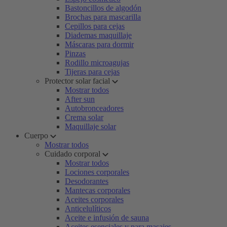
Bastoncillos de algodón
Brochas para mascarilla
Cepillos para cejas
Diademas maquillaje
Máscaras para dormir
Pinzas
Rodillo microagujas
Tijeras para cejas
Protector solar facial
Mostrar todos
After sun
Autobronceadores
Crema solar
Maquillaje solar
Cuerpo
Mostrar todos
Cuidado corporal
Mostrar todos
Lociones corporales
Desodorantes
Mantecas corporales
Aceites corporales
Anticelulíticos
Aceite e infusión de sauna
Aceites esenciales y para masajes