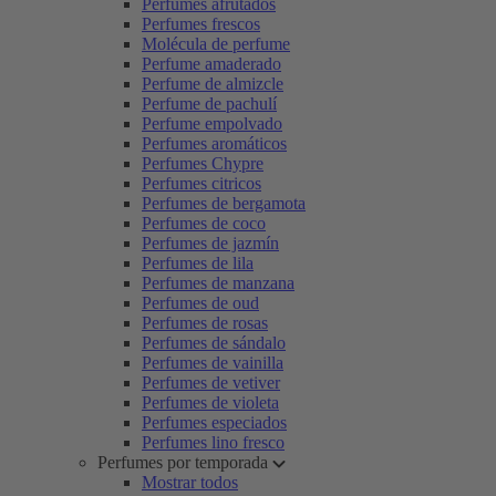
Perfumes afrutados
Perfumes frescos
Molécula de perfume
Perfume amaderado
Perfume de almizcle
Perfume de pachulí
Perfume empolvado
Perfumes aromáticos
Perfumes Chypre
Perfumes citricos
Perfumes de bergamota
Perfumes de coco
Perfumes de jazmín
Perfumes de lila
Perfumes de manzana
Perfumes de oud
Perfumes de rosas
Perfumes de sándalo
Perfumes de vainilla
Perfumes de vetiver
Perfumes de violeta
Perfumes especiados
Perfumes lino fresco
Perfumes por temporada
Mostrar todos