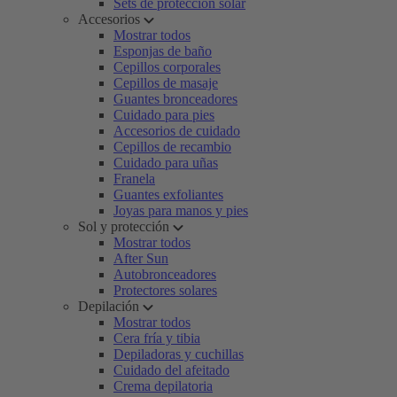
Sets de protección solar
Accesorios
Mostrar todos
Esponjas de baño
Cepillos corporales
Cepillos de masaje
Guantes bronceadores
Cuidado para pies
Accesorios de cuidado
Cepillos de recambio
Cuidado para uñas
Franela
Guantes exfoliantes
Joyas para manos y pies
Sol y protección
Mostrar todos
After Sun
Autobronceadores
Protectores solares
Depilación
Mostrar todos
Cera fría y tibia
Depiladoras y cuchillas
Cuidado del afeitado
Crema depilatoria