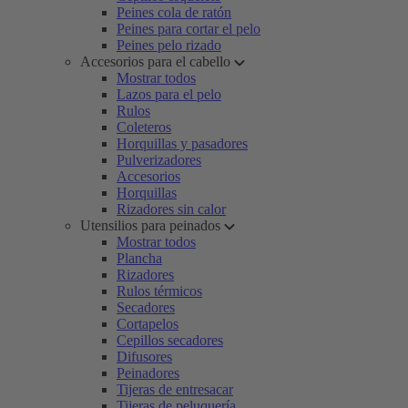
Peines cola de ratón
Peines para cortar el pelo
Peines pelo rizado
Accesorios para el cabello
Mostrar todos
Lazos para el pelo
Rulos
Coleteros
Horquillas y pasadores
Pulverizadores
Accesorios
Horquillas
Rizadores sin calor
Utensilios para peinados
Mostrar todos
Plancha
Rizadores
Rulos térmicos
Secadores
Cortapelos
Cepillos secadores
Difusores
Peinadores
Tijeras de entresacar
Tijeras de peluquería