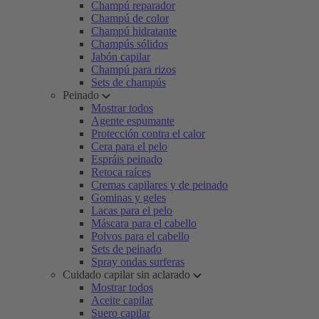
Champú reparador
Champú de color
Champú hidratante
Champús sólidos
Jabón capilar
Champú para rizos
Sets de champús
Peinado
Mostrar todos
Agente espumante
Protección contra el calor
Cera para el pelo
Espráis peinado
Retoca raíces
Cremas capilares y de peinado
Gominas y geles
Lacas para el pelo
Máscara para el cabello
Polvos para el cabello
Sets de peinado
Spray ondas surferas
Cuidado capilar sin aclarado
Mostrar todos
Aceite capilar
Suero capilar