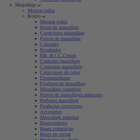
Maquillaje
Mostrar todos
Rostro
Mostrar todos
Bases de maquillaje
Correctores maquillaje
Polvos de maquillaje
Coloretes
Resaltador
BB- & CC-Cream
Contorno maquillaje
Contornos maquillaje
Correctores de color
Desmaquillante
Fijadores de maquillaje
Maquillaje camuflaje
Polvos de maquillajes minerales
Prebases maquillaje
Productos correctores
Accesorios
Maquillaje antiedad
Bronceadores
Bases compactas
Bases en crema
Productos de efecto