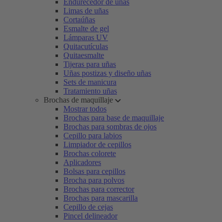
Endurecedor de uñas
Limas de uñas
Cortaúñas
Esmalte de gel
Lámparas UV
Quitacutículas
Quitaesmalte
Tijeras para uñas
Uñas postizas y diseño uñas
Sets de manicura
Tratamiento uñas
Brochas de maquillaje
Mostrar todos
Brochas para base de maquillaje
Brochas para sombras de ojos
Cepillo para labios
Limpiador de cepillos
Brochas colorete
Aplicadores
Bolsas para cepillos
Brocha para polvos
Brochas para corrector
Brochas para mascarilla
Cepillo de cejas
Pincel delineador