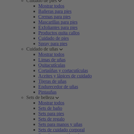
Cuidado de pies
Mostrar todos
Bañeras para pies
Cremas para pies
Mascarillas para pies
Exfoliantes para pies
Productos quita callos
Cuidado de pies
Spray para pies
Cuidado de uñas
Mostrar todos
Limas de uñas
Quitacutículas
Cortaúñas y cortacutículas
Aceites y lápices de cuidado
Tijeras de uñas
Endurecedor de uñas
Pintauñas
Sets de belleza
Mostrar todos
Sets de baño
Sets para pies
Sets de regalo
Sets para manos y uñas
Sets de cuidado corporal