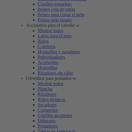
Cepillos esqueleto
Peines cola de ratón
Peines para cortar el pelo
Peines pelo rizado
Accesorios para el cabello
Mostrar todos
Lazos para el pelo
Rulos
Coleteros
Horquillas y pasadores
Pulverizadores
Accesorios
Horquillas
Rizadores sin calor
Utensilios para peinados
Mostrar todos
Plancha
Rizadores
Rulos térmicos
Secadores
Cortapelos
Cepillos secadores
Difusores
Peinadores
Tijeras de entresacar