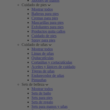
Jabones de manos
Cuidado de pies
Mostrar todos
Bañeras para pies
Cremas para pies
Mascarillas para pies
Exfoliantes para pies
Productos quita callos
Cuidado de pies
Spray para pies
Cuidado de uñas
Mostrar todos
Limas de uñas
Quitacutículas
Cortaúñas y cortacutículas
Aceites y lápices de cuidado
Tijeras de uñas
Endurecedor de uñas
Pintauñas
Sets de belleza
Mostrar todos
Sets de baño
Sets para pies
Sets de regalo
Sets para manos y uñas