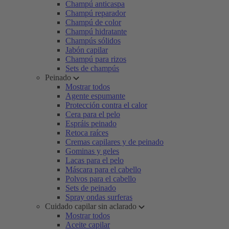
Champú anticaspa
Champú reparador
Champú de color
Champú hidratante
Champús sólidos
Jabón capilar
Champú para rizos
Sets de champús
Peinado
Mostrar todos
Agente espumante
Protección contra el calor
Cera para el pelo
Espráis peinado
Retoca raíces
Cremas capilares y de peinado
Gominas y geles
Lacas para el pelo
Máscara para el cabello
Polvos para el cabello
Sets de peinado
Spray ondas surferas
Cuidado capilar sin aclarado
Mostrar todos
Aceite capilar