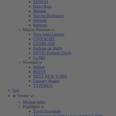
SENSAI
Hugo Boss
Montale
Narciso Rodriguez
Shiseido
Rabanne
Marcas Premium
Yves Saint Laurent
GIVENCHY
GUERLAIN
Parfums de Marly
INITIO Parfums Privés
La Mer
Novedad
Widian
IRÄYE
NEST NEW YORK
Farmacy Beauty
TYPEBEA
Sale
☀️ Verano
Mostrar todos
Highlights
Travel Essentials
Tendencias de belleza para el verano 2026