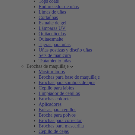
Tops coats
Endurecedor de uñas
Limas de uñas
Cortaúñas
Esmalte de gel
Lámparas UV
Quitacutículas
Quitaesmalte
Tijeras para uñas
Uñas postizas y diseño uñas
Sets de manicura
Tratamiento uñas
Brochas de maquillaje
Mostrar todos
Brochas para base de maquillaje
Brochas para sombras de ojos
Cepillo para labios
Limpiador de cepillos
Brochas colorete
Aplicadores
Bolsas para cepillos
Brocha para polvos
Brochas para corrector
Brochas para mascarilla
Cepillo de cejas