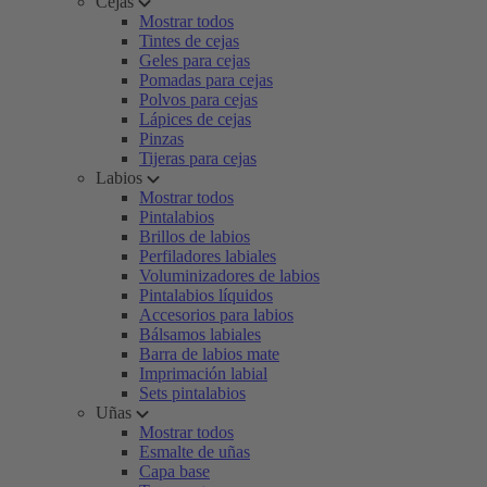
Cejas
Mostrar todos
Tintes de cejas
Geles para cejas
Pomadas para cejas
Polvos para cejas
Lápices de cejas
Pinzas
Tijeras para cejas
Labios
Mostrar todos
Pintalabios
Brillos de labios
Perfiladores labiales
Voluminizadores de labios
Pintalabios líquidos
Accesorios para labios
Bálsamos labiales
Barra de labios mate
Imprimación labial
Sets pintalabios
Uñas
Mostrar todos
Esmalte de uñas
Capa base