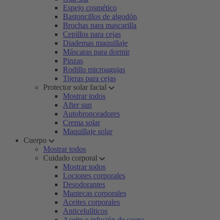
Espejo cosmético
Bastoncillos de algodón
Brochas para mascarilla
Cepillos para cejas
Diademas maquillaje
Máscaras para dormir
Pinzas
Rodillo microagujas
Tijeras para cejas
Protector solar facial
Mostrar todos
After sun
Autobronceadores
Crema solar
Maquillaje solar
Cuerpo
Mostrar todos
Cuidado corporal
Mostrar todos
Lociones corporales
Desodorantes
Mantecas corporales
Aceites corporales
Anticelulíticos
Aceite e infusión de sauna