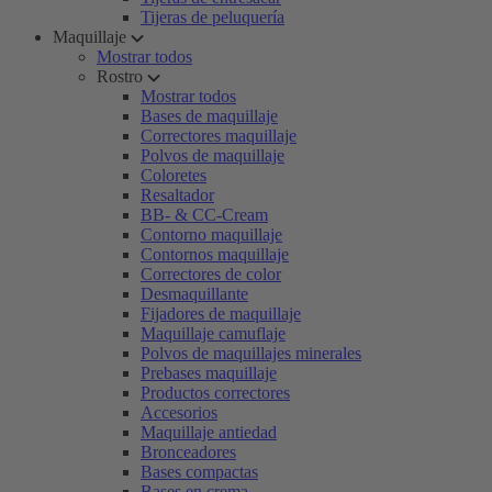
Tijeras de peluquería
Maquillaje
Mostrar todos
Rostro
Mostrar todos
Bases de maquillaje
Correctores maquillaje
Polvos de maquillaje
Coloretes
Resaltador
BB- & CC-Cream
Contorno maquillaje
Contornos maquillaje
Correctores de color
Desmaquillante
Fijadores de maquillaje
Maquillaje camuflaje
Polvos de maquillajes minerales
Prebases maquillaje
Productos correctores
Accesorios
Maquillaje antiedad
Bronceadores
Bases compactas
Bases en crema