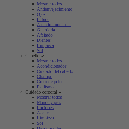
Mostrar todos
Antienvejecimiento
Ojos
Labios
Atención nocturna
Guardería
Afeitado
Dientes
Limpieza
Sol
Cabello
Mostrar todos
Acondicionador
Cuidado del cabello
Champú
Color de pelo
Estilismo
Cuidado corporal
Mostrar todos
Manos y pies
Lociones
Aceites
Limpieza
Sol
Desodorantes