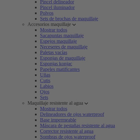
Pincel delineador
Pincel iluminador
Polvos
Sets de brochas de maquillaje
Accesorios maquillaje
Mostrar todos
Sacapuntas maquillaje
Espejos maquillaje
Neceseres de maquillaje
Paletas vacías
Esponjas de maquillaje
Esponjas konjac
Papeles matificantes
Uñas
Cutis
Labios
Ojos
Sets
Maquillaje resistente al agua
Mostrar todos
Delineadores de ojos waterproof
Base impermeable
Máscara de pestañas resistente al agua
Corrector resistente al agua
Sombras de ojos waterproof