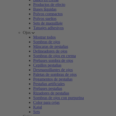
Productos de efecto
Bases líquidas
Polvos compactos
Polvos sueltos
Sets de maquillaje
Tatuajes adhesivos
Ojos
Mostrar todos
Sombras de ojos
Máscaras de pestañas
Delineadores de ojos
Sombras de ojos en crema
Prebases sombra de ojos
Cepillos pestañas
Desmaquillantes de ojos
Paletas de sombras de ojos
Pegamentos de pestañas
Pestañas artificiales
Prebases pestañas
Rizadores de pestañas
Sombras de ojos con purpurina
Color para cejas
Kajal
Sets