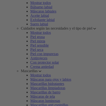
Mostrar todos
Bálsamo labial
Máscaras labiales
Aceite labial
Exfoliante labial
Suero labial
Cuidados según las necesidades y el tipo de piel
Mostrar todos
Piel grasa
Piel mixta
Piel sensible
Piel seca
Piel con impurezas
Antirojeces
Con protector solar
Crema antiedad
Mascarillas
Mostrar todos
Máscaras para ojos y labios
Mascarillas hidratantes
Mascarillas limpiadoras
Mascarillas de barro
Máscaras de tela
Máscaras luminosas
Mascarillas anti espinillas