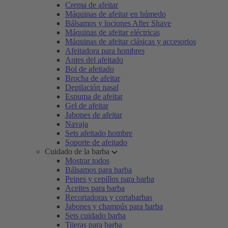
Crema de afeitar
Máquinas de afeitar en húmedo
Bálsamos y lociones After Shave
Máquinas de afeitar eléctricas
Máquinas de afeitar clásicas y accesorios
Afeitadora para hombres
Antes del afeitado
Bol de afeitado
Brocha de afeitar
Depilación nasal
Espuma de afeitar
Gel de afeitar
Jabones de afeitar
Navaja
Sets afeitado hombre
Soporte de afeitado
Cuidado de la barba
Mostrar todos
Bálsamos para barba
Peines y cepillos para barba
Aceites para barba
Recortadoras y cortabarbas
Jabones y champús para barba
Sets cuidado barba
Tijeras para barba