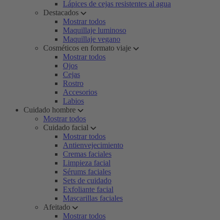
Lápices de cejas resistentes al agua
Destacados
Mostrar todos
Maquillaje luminoso
Maquillaje vegano
Cosméticos en formato viaje
Mostrar todos
Ojos
Cejas
Rostro
Accesorios
Labios
Cuidado hombre
Mostrar todos
Cuidado facial
Mostrar todos
Antienvejecimiento
Cremas faciales
Limpieza facial
Sérums faciales
Sets de cuidado
Exfoliante facial
Mascarillas faciales
Afeitado
Mostrar todos