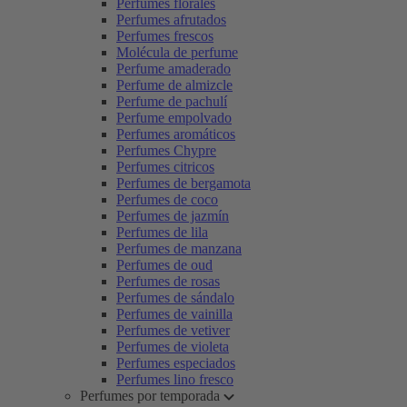
Perfumes florales
Perfumes afrutados
Perfumes frescos
Molécula de perfume
Perfume amaderado
Perfume de almizcle
Perfume de pachulí
Perfume empolvado
Perfumes aromáticos
Perfumes Chypre
Perfumes citricos
Perfumes de bergamota
Perfumes de coco
Perfumes de jazmín
Perfumes de lila
Perfumes de manzana
Perfumes de oud
Perfumes de rosas
Perfumes de sándalo
Perfumes de vainilla
Perfumes de vetiver
Perfumes de violeta
Perfumes especiados
Perfumes lino fresco
Perfumes por temporada