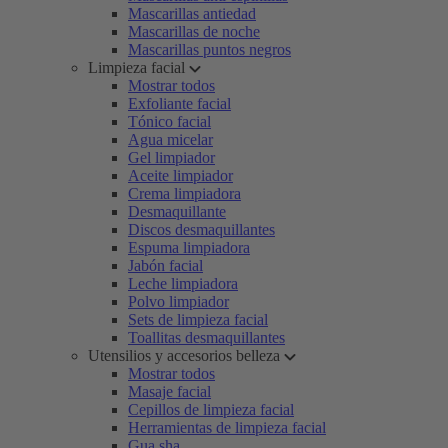
Mascarillas antiedad
Mascarillas de noche
Mascarillas puntos negros
Limpieza facial
Mostrar todos
Exfoliante facial
Tónico facial
Agua micelar
Gel limpiador
Aceite limpiador
Crema limpiadora
Desmaquillante
Discos desmaquillantes
Espuma limpiadora
Jabón facial
Leche limpiadora
Polvo limpiador
Sets de limpieza facial
Toallitas desmaquillantes
Utensilios y accesorios belleza
Mostrar todos
Masaje facial
Cepillos de limpieza facial
Herramientas de limpieza facial
Gua sha