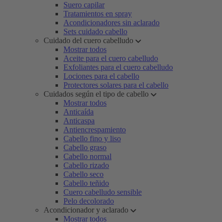
Suero capilar
Tratamientos en spray
Acondicionadores sin aclarado
Sets cuidado cabello
Cuidado del cuero cabelludo
Mostrar todos
Aceite para el cuero cabelludo
Exfoliantes para el cuero cabelludo
Lociones para el cabello
Protectores solares para el cabello
Cuidados según el tipo de cabello
Mostrar todos
Anticaída
Anticaspa
Antiencrespamiento
Cabello fino y liso
Cabello graso
Cabello normal
Cabello rizado
Cabello seco
Cabello teñido
Cuero cabelludo sensible
Pelo decolorado
Acondicionador y aclarado
Mostrar todos