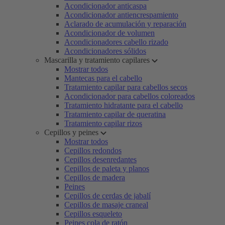
Acondicionador anticaspa
Acondicionador antiencrespamiento
Aclarado de acumulación y reparación
Acondicionador de volumen
Acondicionadores cabello rizado
Acondicionadores sólidos
Mascarilla y tratamiento capilares
Mostrar todos
Mantecas para el cabello
Tratamiento capilar para cabellos secos
Acondicionador para cabellos coloreados
Tratamiento hidratante para el cabello
Tratamiento capilar de queratina
Tratamiento capilar rizos
Cepillos y peines
Mostrar todos
Cepillos redondos
Cepillos desenredantes
Cepillos de paleta y planos
Cepillos de madera
Peines
Cepillos de cerdas de jabalí
Cepillos de masaje craneal
Cepillos esqueleto
Peines cola de ratón