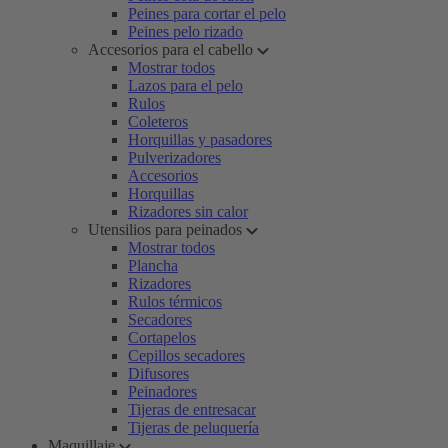
Peines para cortar el pelo
Peines pelo rizado
Accesorios para el cabello
Mostrar todos
Lazos para el pelo
Rulos
Coleteros
Horquillas y pasadores
Pulverizadores
Accesorios
Horquillas
Rizadores sin calor
Utensilios para peinados
Mostrar todos
Plancha
Rizadores
Rulos térmicos
Secadores
Cortapelos
Cepillos secadores
Difusores
Peinadores
Tijeras de entresacar
Tijeras de peluquería
Maquillaje