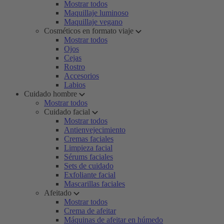
Mostrar todos
Maquillaje luminoso
Maquillaje vegano
Cosméticos en formato viaje
Mostrar todos
Ojos
Cejas
Rostro
Accesorios
Labios
Cuidado hombre
Mostrar todos
Cuidado facial
Mostrar todos
Antienvejecimiento
Cremas faciales
Limpieza facial
Sérums faciales
Sets de cuidado
Exfoliante facial
Mascarillas faciales
Afeitado
Mostrar todos
Crema de afeitar
Máquinas de afeitar en húmedo