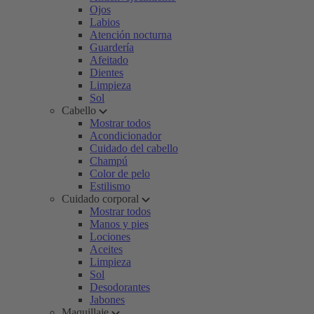
Ojos
Labios
Atención nocturna
Guardería
Afeitado
Dientes
Limpieza
Sol
Cabello
Mostrar todos
Acondicionador
Cuidado del cabello
Champú
Color de pelo
Estilismo
Cuidado corporal
Mostrar todos
Manos y pies
Lociones
Aceites
Limpieza
Sol
Desodorantes
Jabones
Maquillaje