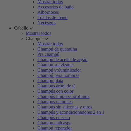
Mostrar todos
Accesorios de baño
Albornoces
Toallas de mano
Neceseres
Cabello
Mostrar todos
Champús
Mostrar todos
Champú de queratina
Pre champú
Champú de aceite de argán
Champú suavizante
Champú voluminizador
Champú para hombres
Champú plata
Champús árbol de té
Champús con color
Champús limpieza profunda
Champús naturales
Champús sin siliconas y otros
Champús y acondicionadores 2 en 1
Champús en seco
Champú anticaspa
Champú reparador