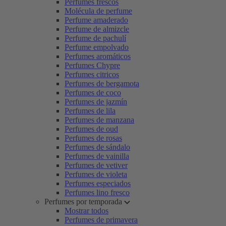
Perfumes frescos
Molécula de perfume
Perfume amaderado
Perfume de almizcle
Perfume de pachulí
Perfume empolvado
Perfumes aromáticos
Perfumes Chypre
Perfumes citricos
Perfumes de bergamota
Perfumes de coco
Perfumes de jazmín
Perfumes de lila
Perfumes de manzana
Perfumes de oud
Perfumes de rosas
Perfumes de sándalo
Perfumes de vainilla
Perfumes de vetiver
Perfumes de violeta
Perfumes especiados
Perfumes lino fresco
Perfumes por temporada
Mostrar todos
Perfumes de primavera