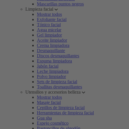
Mascarillas puntos negros
Limpieza facial
Mostrar todos
Exfoliante facial
Tónico facial
Agua micelar
Gel limpiador
Aceite limpiador
Crema limpiadora
Desmaquillante
Discos desmaquillantes
Espuma limpiadora
Jabón facial
Leche limpiadora
Polvo limpiador
Sets de limpieza facial
Toallitas desmaquillantes
Utensilios y accesorios belleza
Mostrar todos
Masaje facial
Cepillos de limpieza facial
Herramientas de limpieza facial
Gua sha
Espejo cosmético
Bastoncillos de algodón