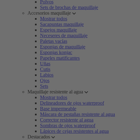
Polvos
Sets de brochas de maquillaje
Accesorios maquillaje
Mostrar todos
Sacapuntas maquillaje
Espejos maquillaje
Neceseres de maquillaje
Paletas vacías
Esponjas de maquillaje
Esponjas konjac
Papeles matificantes
Uñas
Cutis
Labios
Ojos
Sets
Maquillaje resistente al agua
Mostrar todos
Delineadores de ojos waterproof
Base impermeable
Máscara de pestañas resistente al agua
Corrector resistente al agua
Sombras de ojos waterproof
Lápices de cejas resistentes al agua
Destacados