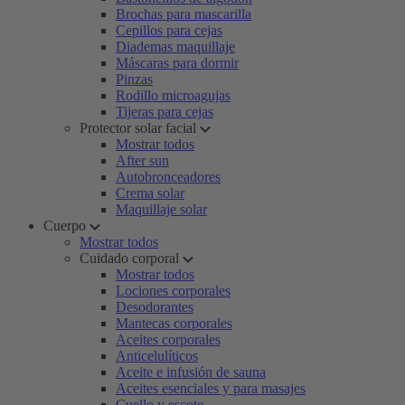
Brochas para mascarilla
Cepillos para cejas
Diademas maquillaje
Máscaras para dormir
Pinzas
Rodillo microagujas
Tijeras para cejas
Protector solar facial
Mostrar todos
After sun
Autobronceadores
Crema solar
Maquillaje solar
Cuerpo
Mostrar todos
Cuidado corporal
Mostrar todos
Lociones corporales
Desodorantes
Mantecas corporales
Aceites corporales
Anticelulíticos
Aceite e infusión de sauna
Aceites esenciales y para masajes
Cuello y escote