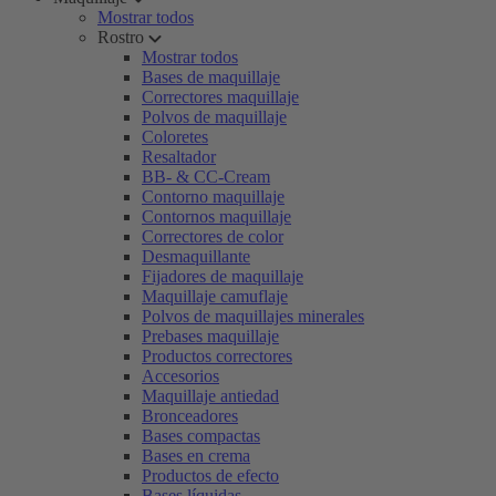
Mostrar todos
Rostro
Mostrar todos
Bases de maquillaje
Correctores maquillaje
Polvos de maquillaje
Coloretes
Resaltador
BB- & CC-Cream
Contorno maquillaje
Contornos maquillaje
Correctores de color
Desmaquillante
Fijadores de maquillaje
Maquillaje camuflaje
Polvos de maquillajes minerales
Prebases maquillaje
Productos correctores
Accesorios
Maquillaje antiedad
Bronceadores
Bases compactas
Bases en crema
Productos de efecto
Bases líquidas