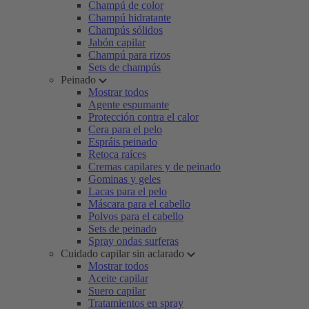
Champú de color
Champú hidratante
Champús sólidos
Jabón capilar
Champú para rizos
Sets de champús
Peinado
Mostrar todos
Agente espumante
Protección contra el calor
Cera para el pelo
Espráis peinado
Retoca raíces
Cremas capilares y de peinado
Gominas y geles
Lacas para el pelo
Máscara para el cabello
Polvos para el cabello
Sets de peinado
Spray ondas surferas
Cuidado capilar sin aclarado
Mostrar todos
Aceite capilar
Suero capilar
Tratamientos en spray