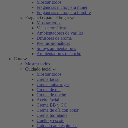
Mostrar todos
Fragancias nicho para mujer
Fragancias nicho para hombre
Fragancias para el hogar
Mostrar todos
Velas aromáticas
Ambientadores de varillas
Difusores de aroma
Piedras aromáticas
Sprays ambientadores
Ambientadores de coche
Cara
Mostrar todos
Cuidado facial
Mostrar todos
Crema facial
Crema antiarrugas
Crema de día
Crema de noche
Aceite facial
Crema BB y CC
Crema de día con color
Crema hidratante
Cuello y escote
Cuidado anti espinillas