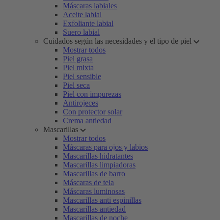
Máscaras labiales
Aceite labial
Exfoliante labial
Suero labial
Cuidados según las necesidades y el tipo de piel
Mostrar todos
Piel grasa
Piel mixta
Piel sensible
Piel seca
Piel con impurezas
Antirojeces
Con protector solar
Crema antiedad
Mascarillas
Mostrar todos
Máscaras para ojos y labios
Mascarillas hidratantes
Mascarillas limpiadoras
Mascarillas de barro
Máscaras de tela
Máscaras luminosas
Mascarillas anti espinillas
Mascarillas antiedad
Mascarillas de noche