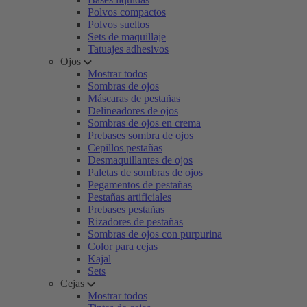
Polvos compactos
Polvos sueltos
Sets de maquillaje
Tatuajes adhesivos
Ojos
Mostrar todos
Sombras de ojos
Máscaras de pestañas
Delineadores de ojos
Sombras de ojos en crema
Prebases sombra de ojos
Cepillos pestañas
Desmaquillantes de ojos
Paletas de sombras de ojos
Pegamentos de pestañas
Pestañas artificiales
Prebases pestañas
Rizadores de pestañas
Sombras de ojos con purpurina
Color para cejas
Kajal
Sets
Cejas
Mostrar todos