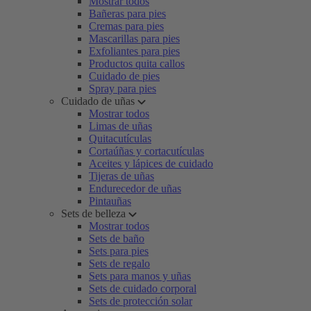
Mostrar todos
Bañeras para pies
Cremas para pies
Mascarillas para pies
Exfoliantes para pies
Productos quita callos
Cuidado de pies
Spray para pies
Cuidado de uñas
Mostrar todos
Limas de uñas
Quitacutículas
Cortaúñas y cortacutículas
Aceites y lápices de cuidado
Tijeras de uñas
Endurecedor de uñas
Pintauñas
Sets de belleza
Mostrar todos
Sets de baño
Sets para pies
Sets de regalo
Sets para manos y uñas
Sets de cuidado corporal
Sets de protección solar