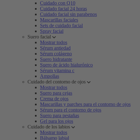
Cuidado con Q10
Cuidado facial 24 horas
Cuidado facial sin parabenos
Mascarillas faciales
Sets de cuidado facial
Spray facial
Suero facial
Mostrar todos
Sérum antiedad
Sérum colágeno
Suero hidratante
Suero de ácido hialurónico
Sérum vitamina c
Ampollas
Cuidado del contorno de ojos
Mostrar todos
Suero para cejas
Crema de ojos
Mascarillas y parches para el contorno de ojos
Sérum para el contorno de ojos
Suero para pestañas
Gel para los ojos
Cuidado de los labios
Mostrar todos
Bálsamo labial