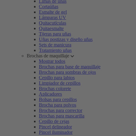
Limas de uñas
Cortaúñas
Esmalte de gel
Lámparas UV
Quitacutículas
Quitaesmalte
Tijeras para uñas
Uñas postizas y diseño uñas
Sets de manicura
Tratamiento uñas
Brochas de maquillaje
Mostrar todos
Brochas para base de maquillaje
Brochas para sombras de ojos
Cepillo para labios
Limpiador de cepillos
Brochas colorete
Aplicadores
Bolsas para cepillos
Brocha para polvos
Brochas para corrector
Brochas para mascarilla
Cepillo de cejas
Pincel delineador
Pincel iluminador