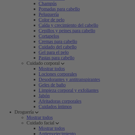
Champús
Pomadas para cabello
Peluquería
Color de pelo
Caída y crecimiento del cabello
Cepillos y peines para cabello
Cortapelos
Cremas para cabello
Cuidado del cabello
Gel para el pelo
Pastas para cabello
Cuidado corporal
Mostrar todos
Lociones corporales
Desodorantes y antitranspirantes
Geles de baño
Limpieza corporal y exfoliantes
Jabón
Afeitadoras corporales
Cuidados íntimos
Droguería
Mostrar todos
Cuidado facial
Mostrar todos
Antienvejecimiento