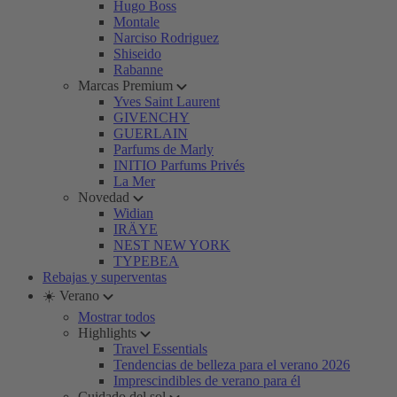
Hugo Boss
Montale
Narciso Rodriguez
Shiseido
Rabanne
Marcas Premium
Yves Saint Laurent
GIVENCHY
GUERLAIN
Parfums de Marly
INITIO Parfums Privés
La Mer
Novedad
Widian
IRÄYE
NEST NEW YORK
TYPEBEA
Rebajas y superventas
☀️ Verano
Mostrar todos
Highlights
Travel Essentials
Tendencias de belleza para el verano 2026
Imprescindibles de verano para él
Cuidado del sol