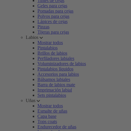
Tintes de cejas
Geles para cejas
Pomadas para cejas
Polvos para cejas
Lápices de cejas
Pinzas
Tijeras para cejas
Labios
Mostrar todos
Pintalabios
Brillos de labios
Perfiladores labiales
Voluminizadores de labios
Pintalabios líquidos
Accesorios para labios
Bálsamos labiales
Barra de labios mate
Imprimación labial
Sets pintalabios
Uñas
Mostrar todos
Esmalte de uñas
Capa base
Tops coats
Endurecedor de uñas